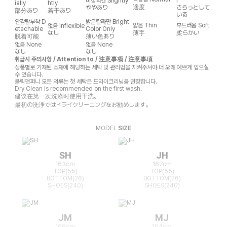
비침약간
Slightly
l
ially
htly
適度
ややあり
さらっとして
部分あり
若干あり
いる
안감탈부착
D
밝은칼라만
Bright
얇음
Thin
부드러움
Soft
없음
Inflexible
etachable
Color Only
なし
薄手
柔らかい
脱着可能
薄い色あり
없음
None
없음
None
なし
なし
취급시 주의사항 / Attention to / 注意事项 / 注意事項
상품별로 기재된 소재에 해당하는 세탁 및 관리법을 지켜주셔야 더 오래 예쁘게 입으실
수 있습니다.
클릭앤퍼니 모든 의류는 첫 세탁은 드라이크리닝을 권장합니다.
Dry Clean is recommended on the first wash.
建议在第一次洗涤时使用干洗。
最初の洗浄ではドライクリーニングをお勧めします。
MODEL
SIZE
SH
JH
163cm
167cm
TOP(55)
TOP(55)
BOTTOM(26)
BOTTOM(26)
SHOES(240)
SHOES(240)
JM
MJ
166cm
164cm