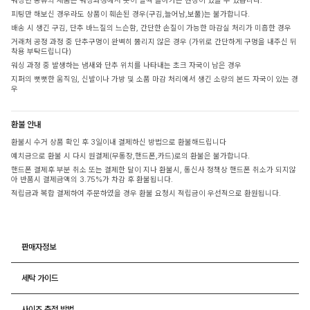
워싱면 종류의 제품은 워싱과정에서 옷이 살짝 돌아가는 현상이 있을 수 있습니다.
피팅만 해보신 경우라도 상품이 훼손된 경우(구김,늘어남,보풀)는 불가합니다.
배송 시 생긴 구김, 단추 바느질의 느슨함, 간단한 손질이 가능한 마감실 처리가 미흡한 경우
거래처 공정 과정 중 단추구멍이 완벽히 뚫리지 않은 경우 (가위로 간단하게 구멍을 내주신 뒤
착용 부탁드립니다)
워싱 과정 중 발생하는 냄새와 단추 위치를 나타내는 초크 자국이 남은 경우
지퍼의 뻣뻣한 움직임, 신발이나 가방 및 소품 마감 처리에서 생긴 소량의 본드 자국이 있는 경
우
환불 안내
환불시 수거 상품 확인 후 3일이내 결제하신 방법으로 환불해드립니다
예치금으로 환불 시 다시 원결제(무통장,핸드폰,카드)로의 환불은 불가합니다.
핸드폰 결제후 부분 취소 또는 결제한 달이 지나 환불시, 통신사 정책상 핸드폰 취소가 되지않
아 반품시 결제금액의 3.75%가 차감 후 환불됩니다.
적립금과 복합 결제하여 주문하였을 경우 환불 요청시 적립금이 우선적으로 환원됩니다.
판매자정보
세탁 가이드
사이즈 측정 방법