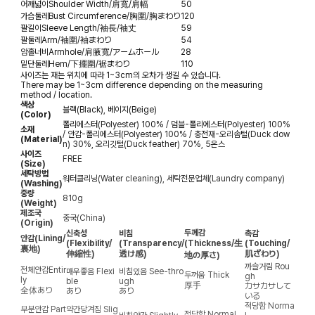
어깨넓이
Shoulder Width/肩寬/肩幅
50
가슴둘레
Bust Circumference/胸圍/胸まわり
120
팔길이
Sleeve Length/袖長/袖丈
59
팔둘레
Arm/袖圍/袖まわり
54
암홀너비
Armhole/肩腋寬/アームホール
28
밑단둘레
Hem/下擺圍/裾まわり
110
사이즈는 재는 위치에 따라 1~3cm의 오차가 생길 수 있습니다.
There may be 1~3cm difference depending on the measuring
method / location.
색상
블랙(Black), 베이지(Beige)
(Color)
폴리에스터(Polyester) 100% / 덤블-폴리에스터(Polyester) 100%
소재
/ 안감-폴리에스터(Polyester) 100% / 충전재-오리솜털(Duck dow
(Material)
n) 30%, 오리깃털(Duck feather) 70%, 5온스
사이즈
FREE
(Size)
세탁방법
워터클리닝(Water cleaning), 세탁전문업체(Laundry company)
(Washing)
중량
810g
(Weight)
제조국
중국(China)
(Origin)
두께감
신축성
비침
촉감
안감
(Lining/
(Flexibility/
(Transparency/
(Thickness/生
(Touching/
裏地)
伸縮性)
透け感)
肌ざわり)
地の厚さ)
까슬거림
Rou
전체안감
Entir
매우좋음
Flexi
비침있음
See-thro
두꺼움
Thick
gh
ly
ble
ugh
厚手
カサカサして
全体あり
あり
あり
いる
적당함
Norma
부분안감
Part
약간당겨짐
Slig
적당함
Normal