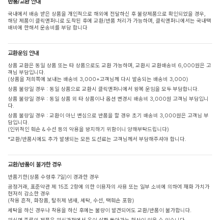
반품/교환 안내
국내에서 배송 받은 상품을 개인적으로 해외에 전달하신 후 불량제품으로 확인되었을 경우,
해당 제품이 클릭앤퍼니로 도착된 후에 교환/반품 처리가 가능하며, 클릭앤퍼니에서는 국내택
배비에 한해서 운송비를 부담 합니다
교환운임 안내
상품 교환은 동일 상품 또는 타 상품으로도 교환 가능하며, 교환시 교환배송비 6,000원은 고
객님 부담입니다.
(상품을 저희쪽에 보내는 배송비 3,000+고객님께 다시 발송되는 배송비 3,000)
상품 불량일 경우 : 동일 상품으로 교환시 클릭앤퍼니에서 왕복 운임을 모두 부담합니다.
상품 불량일 경우 : 동일 상품 외 타 상품이나 옵션 변경시 배송비 3,000원 고객님 부담입니
다.
상품 불량일 경우 : 교환이 아닌 변심으로 반품을 할 경우 초기 배송비 3,000원은 고객님 부
담입니다.
(인위적인 훼손 & 수선 등의 악용을 방지하기 위함이니 양해부탁드립니다)
*교환/반품시에도 추가 발생되는 모든 도선료는 고객님께서 부담해주셔야 합니다.
교환/반품이 불가한 경우
반품기한(상품 수령후 7일)이 경과한 경우
공정거래, 표준약관 제 15조 2항에 의한 이용자의 사용 또는 일부 소비에 의하여 재화 가치가
현저히 감소한 경우
(착용 흔적, 화장품, 탈취제 냄새, 세탁, 수선, 택훼손 포함)
세탁을 하신 경우나 착용을 하신 후에는 불량이 발견되어도 교환/반품이 불가합니다.