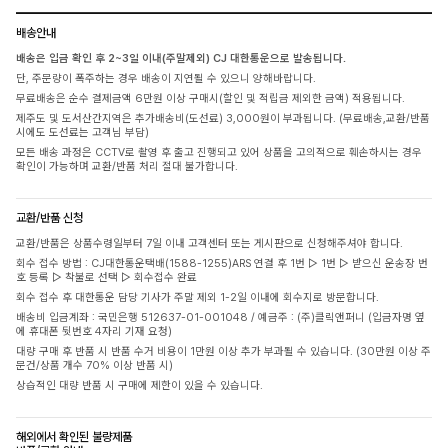
배송안내
배송은 입금 확인 후 2~3일 이내(주말제외) CJ 대한통운으로 발송됩니다.
단, 주문량이 폭주하는 경우 배송이 지연될 수 있으니 양해바랍니다.
무료배송은 순수 결제금액 6만원 이상 구매시(할인 및 적립금 제외한 금액) 적용됩니다.
제주도 및 도서산간지역은 추가배송비(도선료) 3,000원이 부과됩니다. (무료배송,교환/반품
시에도 도선료는 고객님 부담)
모든 배송 과정은 CCTV로 촬영 후 출고 진행되고 있어 상품을 고의적으로 훼손하시는 경우
확인이 가능하며 교환/반품 처리 절대 불가합니다.
교환/반품 신청
교환/반품은 상품수령일부터 7일 이내 고객센터 또는 게시판으로 신청해주셔야 합니다.
회수 접수 방법 : CJ대한통운택배(1588-1255)ARS 연결 후 1번 ▷ 1번 ▷ 받으신 운송장 번
호 등록 ▷ 착불로 선택 ▷ 회수접수 완료
회수 접수 후 대한통운 담당 기사가 주말 제외 1-2일 이내에 회수지로 방문합니다.
배송비 입금계좌 : 국민은행 512637-01-001048 / 예금주 : (주)클릭앤퍼니 (입금자명 옆
에 휴대폰 뒷번호 4자리 기재 요청)
대량 구매 후 반품 시 반품 수거 비용이 1만원 이상 추가 부과될 수 있습니다. (30만원 이상 주
문건/상품 개수 70% 이상 반품 시)
상습적인 대량 반품 시 구매에 제한이 있을 수 있습니다.
해외에서 확인된 불량제품