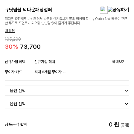
큐딧덤블 덕다운패딩점퍼
덕다운 충전재로 가벼우면서 따뜻해 한겨울까지 쭈욱 함께할 Daily Outer덤블 배색이 포근
한 무드로 포인트가 되어줘 밋밋함 없이 즐기기 좋답니다
개 리뷰
105,200
30%
73,700
신규가입 혜택
신규가입 혜택
혜택보기
무이자 카드
최대 6개월 무이자
0
원
상품금액 합계
(
0
개)