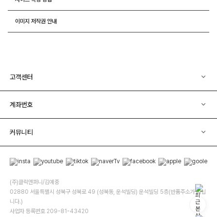
이미지 저작권 안내
고객센터
계좌번호
커뮤니티
(주)클릭앤퍼니/김예중
02880 서울특별시 성북구 성북로 49 (성북동, 운석빌딩) 운석빌딩 5층(반품주소가 아닙
니다.)
사업자 등록번호 209-81-43420