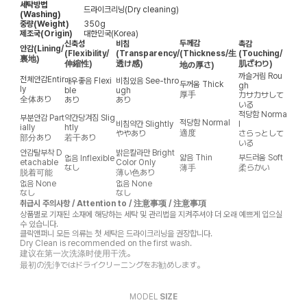
세탁방법
드라이크리닝(Dry cleaning)
(Washing)
중량(Weight)
350g
제조국(Origin)
대한민국(Korea)
두께감
신축성
비침
촉감
안감
(Lining/
(Flexibility/
(Transparency/
(Thickness/生
(Touching/
裏地)
伸縮性)
透け感)
肌ざわり)
地の厚さ)
까슬거림
Rou
전체안감
Entir
매우좋음
Flexi
비침있음
See-thro
두꺼움
Thick
gh
ly
ble
ugh
厚手
カサカサして
全体あり
あり
あり
いる
적당함
Norma
부분안감
Part
약간당겨짐
Slig
적당함
Normal
비침약간
Slightly
l
ially
htly
適度
ややあり
さらっとして
部分あり
若干あり
いる
안감탈부착
D
밝은칼라만
Bright
얇음
Thin
부드러움
Soft
없음
Inflexible
etachable
Color Only
なし
薄手
柔らかい
脱着可能
薄い色あり
없음
None
없음
None
なし
なし
취급시 주의사항 / Attention to / 注意事项 / 注意事項
상품별로 기재된 소재에 해당하는 세탁 및 관리법을 지켜주셔야 더 오래 예쁘게 입으실
수 있습니다.
클릭앤퍼니 모든 의류는 첫 세탁은 드라이크리닝을 권장합니다.
Dry Clean is recommended on the first wash.
建议在第一次洗涤时使用干洗。
最初の洗浄ではドライクリーニングをお勧めします。
MODEL
SIZE