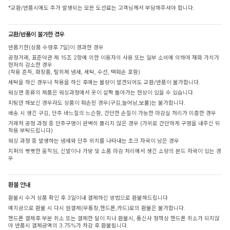
*교환/반품시에도 추가 발생되는 모든 도선료는 고객님께서 부담해주셔야 합니다.
교환/반품이 불가한 경우
반품기한(상품 수령후 7일)이 경과한 경우
공정거래, 표준약관 제 15조 2항에 의한 이용자의 사용 또는 일부 소비에 의하여 재화 가치가
현저히 감소한 경우
(착용 흔적, 화장품, 탈취제 냄새, 세탁, 수선, 택훼손 포함)
세탁을 하신 경우나 착용을 하신 후에는 불량이 발견되어도 교환/반품이 불가합니다.
워싱면 종류의 제품은 워싱과정에서 옷이 살짝 돌아가는 현상이 있을 수 있습니다.
피팅만 해보신 경우라도 상품이 훼손된 경우(구김,늘어남,보풀)는 불가합니다.
배송 시 생긴 구김, 단추 바느질의 느슨함, 간단한 손질이 가능한 마감실 처리가 미흡한 경우
거래처 공정 과정 중 단추구멍이 완벽히 뚫리지 않은 경우 (가위로 간단하게 구멍을 내주신 뒤
착용 부탁드립니다)
워싱 과정 중 발생하는 냄새와 단추 위치를 나타내는 초크 자국이 남은 경우
지퍼의 뻣뻣한 움직임, 신발이나 가방 및 소품 마감 처리에서 생긴 소량의 본드 자국이 있는 경
우
환불 안내
환불시 수거 상품 확인 후 3일이내 결제하신 방법으로 환불해드립니다
예치금으로 환불 시 다시 원결제(무통장,핸드폰,카드)로의 환불은 불가합니다.
핸드폰 결제후 부분 취소 또는 결제한 달이 지나 환불시, 통신사 정책상 핸드폰 취소가 되지않
아 반품시 결제금액의 3.75%가 차감 후 환불됩니다.