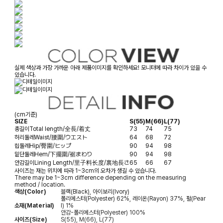
실제 색상과 가장 가까운 아래 제품이미지를 확인하세요! 모니터에 따라 차이가 있을 수
있습니다.
(cm기준)
SIZE
S(55)
M(66)
L(77)
총길이
Total length/全長/着丈
73
74
75
허리둘레
Waist/腰圍/ウエスト
64
68
72
힙둘레
Hip/臀圍/ヒップ
90
94
98
밑단둘레
Hem/下擺圍/裾まわり
90
94
98
안감길이
Lining Length/里子料长度/裏地長さ
65
66
67
사이즈는 재는 위치에 따라 1~3cm의 오차가 생길 수 있습니다.
There may be 1~3cm difference depending on the measuring
method / location.
색상(Color)
블랙(Black), 아이보리(Ivory)
폴리에스터(Polyester) 62%, 레이온(Rayon) 37%, 펄(Pear
소재(Material)
l) 1%
안감-폴리에스터(Polyester) 100%
사이즈(Size)
S(55), M(66), L(77)