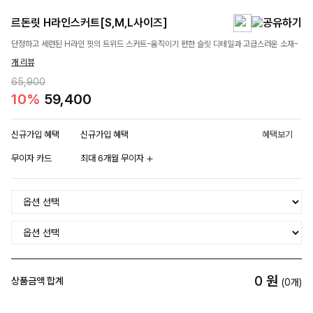
르돈릿 H라인스커트[S,M,L사이즈]
단정하고 세련된 H라인 핏의 트위드 스커트-움직이기 편한 슬릿 디테일과 고급스러운 소재-
개 리뷰
65,900
10%
59,400
신규가입 혜택
신규가입 혜택
혜택보기
무이자 카드
최대 6개월 무이자
0
원
상품금액 합계
(
0
개)