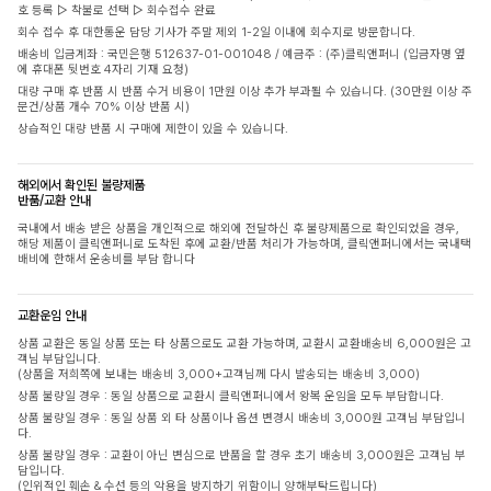
호 등록 ▷ 착불로 선택 ▷ 회수접수 완료
회수 접수 후 대한통운 담당 기사가 주말 제외 1-2일 이내에 회수지로 방문합니다.
배송비 입금계좌 : 국민은행 512637-01-001048 / 예금주 : (주)클릭앤퍼니 (입금자명 옆
에 휴대폰 뒷번호 4자리 기재 요청)
대량 구매 후 반품 시 반품 수거 비용이 1만원 이상 추가 부과될 수 있습니다. (30만원 이상 주
문건/상품 개수 70% 이상 반품 시)
상습적인 대량 반품 시 구매에 제한이 있을 수 있습니다.
해외에서 확인된 불량제품
반품/교환 안내
국내에서 배송 받은 상품을 개인적으로 해외에 전달하신 후 불량제품으로 확인되었을 경우,
해당 제품이 클릭앤퍼니로 도착된 후에 교환/반품 처리가 가능하며, 클릭앤퍼니에서는 국내택
배비에 한해서 운송비를 부담 합니다
교환운임 안내
상품 교환은 동일 상품 또는 타 상품으로도 교환 가능하며, 교환시 교환배송비 6,000원은 고
객님 부담입니다.
(상품을 저희쪽에 보내는 배송비 3,000+고객님께 다시 발송되는 배송비 3,000)
상품 불량일 경우 : 동일 상품으로 교환시 클릭앤퍼니에서 왕복 운임을 모두 부담합니다.
상품 불량일 경우 : 동일 상품 외 타 상품이나 옵션 변경시 배송비 3,000원 고객님 부담입니
다.
상품 불량일 경우 : 교환이 아닌 변심으로 반품을 할 경우 초기 배송비 3,000원은 고객님 부
담입니다.
(인위적인 훼손 & 수선 등의 악용을 방지하기 위함이니 양해부탁드립니다)