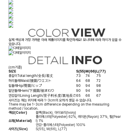
실제 색상과 가장 가까운 아래 제품이미지를 확인하세요! 모니터에 따라 차이가 있을 수
있습니다.
(cm기준)
SIZE
S(55)
M(66)
L(77)
총길이
Total length/全長/着丈
73
74
75
허리둘레
Waist/腰圍/ウエスト
64
68
72
힙둘레
Hip/臀圍/ヒップ
90
94
98
밑단둘레
Hem/下擺圍/裾まわり
90
94
98
안감길이
Lining Length/里子料长度/裏地長さ
65
66
67
사이즈는 재는 위치에 따라 1~3cm의 오차가 생길 수 있습니다.
There may be 1~3cm difference depending on the measuring
method / location.
색상(Color)
블랙(Black), 아이보리(Ivory)
폴리에스터(Polyester) 62%, 레이온(Rayon) 37%, 펄(Pear
소재(Material)
l) 1%
안감-폴리에스터(Polyester) 100%
사이즈(Size)
S(55), M(66), L(77)