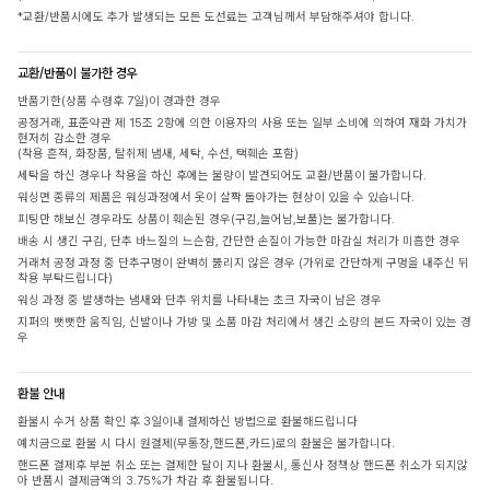
*교환/반품시에도 추가 발생되는 모든 도선료는 고객님께서 부담해주셔야 합니다.
교환/반품이 불가한 경우
반품기한(상품 수령후 7일)이 경과한 경우
공정거래, 표준약관 제 15조 2항에 의한 이용자의 사용 또는 일부 소비에 의하여 재화 가치가
현저히 감소한 경우
(착용 흔적, 화장품, 탈취제 냄새, 세탁, 수선, 택훼손 포함)
세탁을 하신 경우나 착용을 하신 후에는 불량이 발견되어도 교환/반품이 불가합니다.
워싱면 종류의 제품은 워싱과정에서 옷이 살짝 돌아가는 현상이 있을 수 있습니다.
피팅만 해보신 경우라도 상품이 훼손된 경우(구김,늘어남,보풀)는 불가합니다.
배송 시 생긴 구김, 단추 바느질의 느슨함, 간단한 손질이 가능한 마감실 처리가 미흡한 경우
거래처 공정 과정 중 단추구멍이 완벽히 뚫리지 않은 경우 (가위로 간단하게 구멍을 내주신 뒤
착용 부탁드립니다)
워싱 과정 중 발생하는 냄새와 단추 위치를 나타내는 초크 자국이 남은 경우
지퍼의 뻣뻣한 움직임, 신발이나 가방 및 소품 마감 처리에서 생긴 소량의 본드 자국이 있는 경
우
환불 안내
환불시 수거 상품 확인 후 3일이내 결제하신 방법으로 환불해드립니다
예치금으로 환불 시 다시 원결제(무통장,핸드폰,카드)로의 환불은 불가합니다.
핸드폰 결제후 부분 취소 또는 결제한 달이 지나 환불시, 통신사 정책상 핸드폰 취소가 되지않
아 반품시 결제금액의 3.75%가 차감 후 환불됩니다.