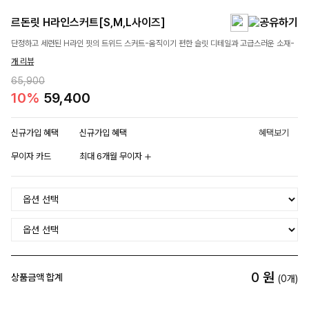
르돈릿 H라인스커트[S,M,L사이즈]
단정하고 세련된 H라인 핏의 트위드 스커트-움직이기 편한 슬릿 디테일과 고급스러운 소재-
개 리뷰
65,900
10%
59,400
신규가입 혜택
신규가입 혜택
혜택보기
무이자 카드
최대 6개월 무이자
0
원
상품금액 합계
(
0
개)