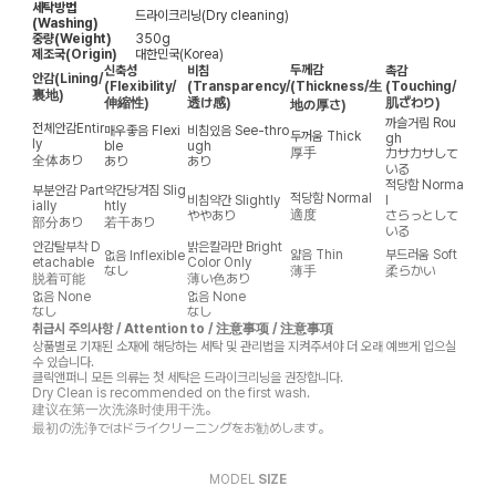
세탁방법
드라이크리닝(Dry cleaning)
(Washing)
중량(Weight)
350g
제조국(Origin)
대한민국(Korea)
두께감
신축성
비침
촉감
안감
(Lining/
(Flexibility/
(Transparency/
(Thickness/生
(Touching/
裏地)
伸縮性)
透け感)
肌ざわり)
地の厚さ)
까슬거림
Rou
전체안감
Entir
매우좋음
Flexi
비침있음
See-thro
두꺼움
Thick
gh
ly
ble
ugh
厚手
カサカサして
全体あり
あり
あり
いる
적당함
Norma
부분안감
Part
약간당겨짐
Slig
적당함
Normal
비침약간
Slightly
l
ially
htly
適度
ややあり
さらっとして
部分あり
若干あり
いる
안감탈부착
D
밝은칼라만
Bright
얇음
Thin
부드러움
Soft
없음
Inflexible
etachable
Color Only
なし
薄手
柔らかい
脱着可能
薄い色あり
없음
None
없음
None
なし
なし
취급시 주의사항 / Attention to / 注意事项 / 注意事項
상품별로 기재된 소재에 해당하는 세탁 및 관리법을 지켜주셔야 더 오래 예쁘게 입으실
수 있습니다.
클릭앤퍼니 모든 의류는 첫 세탁은 드라이크리닝을 권장합니다.
Dry Clean is recommended on the first wash.
建议在第一次洗涤时使用干洗。
最初の洗浄ではドライクリーニングをお勧めします。
MODEL
SIZE