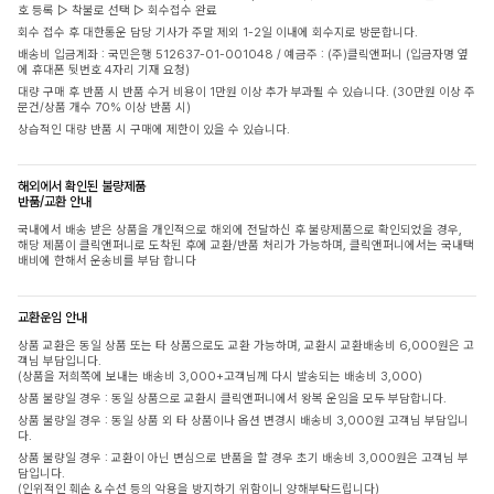
호 등록 ▷ 착불로 선택 ▷ 회수접수 완료
회수 접수 후 대한통운 담당 기사가 주말 제외 1-2일 이내에 회수지로 방문합니다.
배송비 입금계좌 : 국민은행 512637-01-001048 / 예금주 : (주)클릭앤퍼니 (입금자명 옆
에 휴대폰 뒷번호 4자리 기재 요청)
대량 구매 후 반품 시 반품 수거 비용이 1만원 이상 추가 부과될 수 있습니다. (30만원 이상 주
문건/상품 개수 70% 이상 반품 시)
상습적인 대량 반품 시 구매에 제한이 있을 수 있습니다.
해외에서 확인된 불량제품
반품/교환 안내
국내에서 배송 받은 상품을 개인적으로 해외에 전달하신 후 불량제품으로 확인되었을 경우,
해당 제품이 클릭앤퍼니로 도착된 후에 교환/반품 처리가 가능하며, 클릭앤퍼니에서는 국내택
배비에 한해서 운송비를 부담 합니다
교환운임 안내
상품 교환은 동일 상품 또는 타 상품으로도 교환 가능하며, 교환시 교환배송비 6,000원은 고
객님 부담입니다.
(상품을 저희쪽에 보내는 배송비 3,000+고객님께 다시 발송되는 배송비 3,000)
상품 불량일 경우 : 동일 상품으로 교환시 클릭앤퍼니에서 왕복 운임을 모두 부담합니다.
상품 불량일 경우 : 동일 상품 외 타 상품이나 옵션 변경시 배송비 3,000원 고객님 부담입니
다.
상품 불량일 경우 : 교환이 아닌 변심으로 반품을 할 경우 초기 배송비 3,000원은 고객님 부
담입니다.
(인위적인 훼손 & 수선 등의 악용을 방지하기 위함이니 양해부탁드립니다)