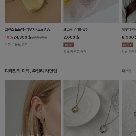
뽀소옹 면메쉬덧신
그렌스 토트백+파우치+스트랩SET
케루디 자
2,000
원
10%
24,300
원
8,900
26,900원
리뷰 카운트 영역
리뷰 카운트 영역
리뷰 카운
디테일의 미학, 주얼리 라인업
더보기