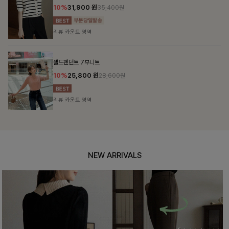
10%
31,900
원
35,400원
리뷰 카운트 영역
셀드펜던트 7부니트
10%
25,800
원
28,600원
리뷰 카운트 영역
NEW ARRIVALS