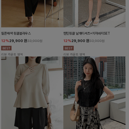
릴픈배색 링클블라우스
헨틴링클 날개티셔츠+치마바지SET
12%
29,900
원
12%
29,900
원
33,900원
33,900원
리뷰 카운트 영역
리뷰 카운트 영역