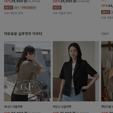
18%
29,900
원
28%
35,900
원
36,400원
49,800원
10%
34
리뷰 카운트 영역
리뷰 카운트 영역
리뷰 카운
여유로운 실루엣의 아우터
더보기
래나드 더블자켓
자빈닛 싱글자켓
캣민더블 