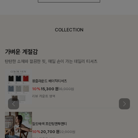
COLLECTION
가장 쉬운 코디
특별한 날부터 일상까지 함께하는 룩
쥬빌스트링 포켓원피스
17%
48,900
원
58,900원
리뷰 카운트 영역
블룬티 나시원피스+셔츠SET
15%
31,900
원
37,500원