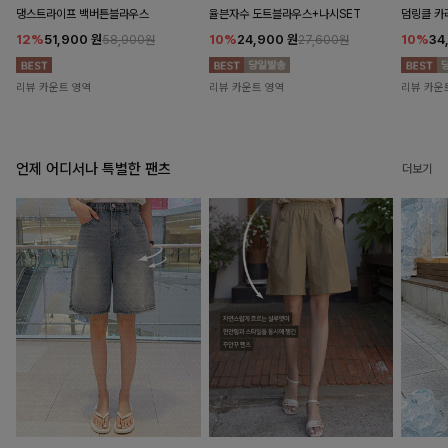
댕스트라이프 백버튼블라우스
율븐자수 도트블라우스+나시SET
덤링클 카
12%
51,900
원
10%
24,900
원
10%
34
58,900원
27,600원
리뷰 카운트 영역
리뷰 카운트 영역
리뷰 카운
언제 어디서나 특별한 팬츠
더보기