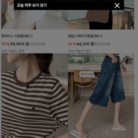
오늘 하루 보지 않기
펌레이스 리본블라우스
럽틸스퀘어 리본블라우스
10%
39,600
원
10%
44,100
원
43,900원
48,900원
리뷰 카운트 영역
리뷰 카운트 영역