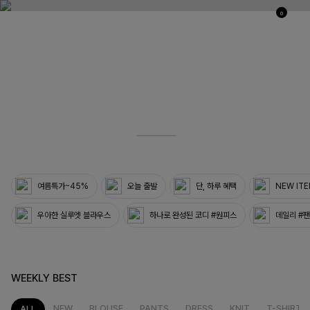
0
03
33
여름특가~45%
오늘 출발
단, 하루 혜택
NEW IT
우아한 실루엣 블라우스
하나로 완성된 코디 #원피스
데일리 #
WEEKLY BEST
NEW
BLOUSE
PANTS
DRESS
KNIT
T-SHIRT
ALL