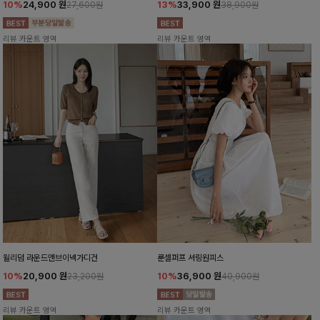
10%
24,900
원
13%
33,900
원
27,600원
38,900원
리뷰 카운트 영역
리뷰 카운트 영역
윌리덤 라운드앤브이넥가디건
룬셀퍼프 셔링원피스
10%
20,900
원
10%
36,900
원
23,200원
40,900원
리뷰 카운트 영역
리뷰 카운트 영역