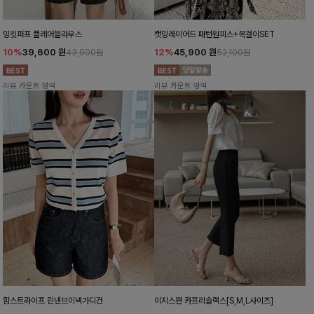
밍킷퍼프 플레어블라우스
캣밍레이어드 패턴원피스+목걸이SET
10%
39,600
원
12%
45,900
원
43,900원
52,100원
리뷰 카운트 영역
리뷰 카운트 영역
함스트라이프 린넨브이넥가디건
이지스판 카프리슬랙스[S,M,L사이즈]