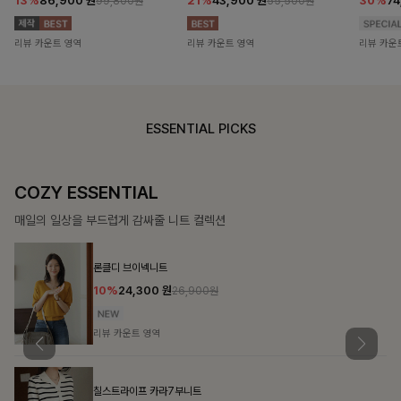
13%
86,900
원
21%
43,900
원
30%
7
99,800원
55,500원
리뷰 카운트 영역
리뷰 카운트 영역
리뷰 카운
ESSENTIAL PICKS
COZY ESSENTIAL
매일의 일상을 부드럽게 감싸줄 니트 컬렉션
론클디 브이넥니트
10%
24,300
원
26,900원
리뷰 카운트 영역
칠스트라이프 카라7부니트