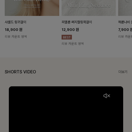
헤룬나비 
사셀드 링귀걸이
피엘룬 써지컬링목걸이
7,900
18,900
원
12,900
원
리뷰 카운
리뷰 카운트 영역
리뷰 카운트 영역
SHORTS VIDEO
더보기