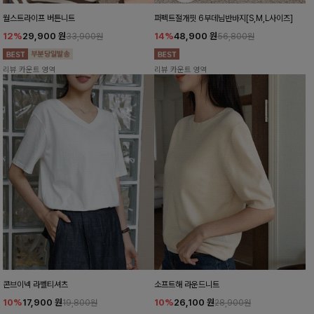
월스트라이프 버튼니트
퍼펙트절개핏 6부데님반바지[S,M,L사이즈]
12%
29,900
원
14%
48,900
원
33,900원
56,800원
리뷰 카운트 영역
리뷰 카운트 영역
콘브이넥 라벨티셔츠
소프트해 라운드니트
10%
17,900
원
10%
26,100
원
19,800원
28,900원