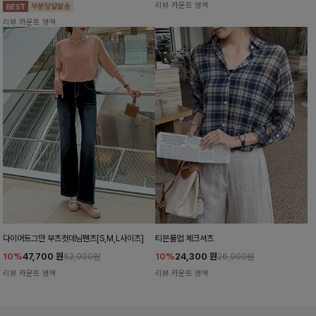
리뷰 카운트 영역
리뷰 카운트 영역
다이어트그만 부츠컷데님팬츠[S,M,L사이즈]
티븐롤업 체크셔츠
10%
47,700
원
10%
24,300
원
52,900원
26,900원
리뷰 카운트 영역
리뷰 카운트 영역