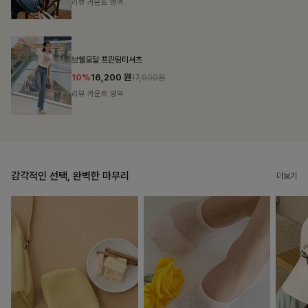
리뷰 카운트 영역
캣시어서커 버튼카라원피스+벨트SET
16%
79,900
원
95,100원
리뷰 카운트 영역
감각적인 선택, 완벽한 마무리
더보기