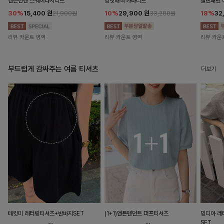
앤즌린넨 스퀘어나시니트
킹밋배색 카라니트
캘핀패턴 
30%
15,400
원
10%
29,900
원
18%
32
21,900원
33,200원
리뷰 카운트 영역
리뷰 카운트 영역
리뷰 카운
부드럽게 감싸주는 여름 티셔츠
더보기
테킷미 레터링티셔츠+반바지SET
(1+1)앤튼펜던트 퍼프티셔츠
밍디아 
SET