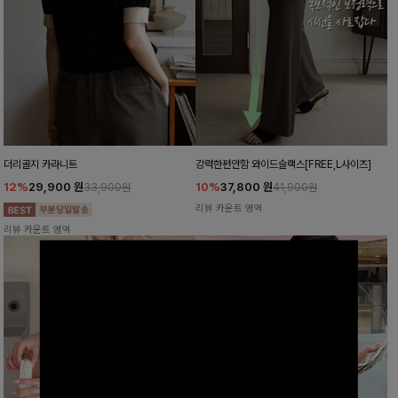
더리골지 카라니트
강력한편안함 와이드슬랙스[FREE,L사이즈]
12%
29,900
원
10%
37,800
원
33,900원
41,900원
리뷰 카운트 영역
리뷰 카운트 영역