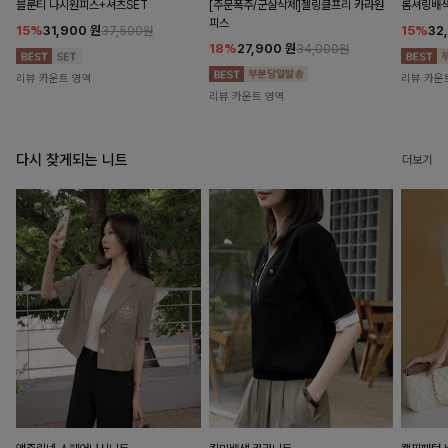
블룬티 나시원피스+셔츠SET
[주문폭주/군살삭제]젤링클프리 카라원
롬셔링배
피스
15%
31,900
원
15%
32
37,500원
18%
27,900
원
34,000원
리뷰 카운트 영역
리뷰 카운
리뷰 카운트 영역
다시 찾게되는 니트
더보기