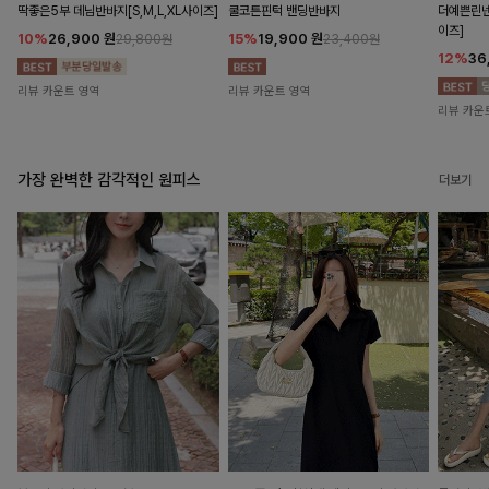
딱좋은5부 데님반바지[S,M,L,XL사이즈]
쿨코튼핀턱 밴딩반바지
더예쁜린넨
이즈]
10%
26,900
원
15%
19,900
원
29,800원
23,400원
12%
36
리뷰 카운트 영역
리뷰 카운트 영역
리뷰 카운
가장 완벽한 감각적인 원피스
더보기