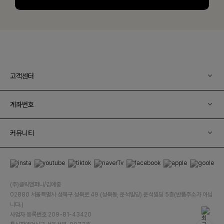
고객센터
계좌번호
커뮤니티
(주)클릭앤퍼니/김예중
02880 서울특별시 성북구 성북로 49 (성북동, 운석빌딩) 운석빌딩 5층(반품주소가 아닙
니다.)
사업자 등록번호 209-81-43420