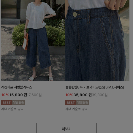
레킷퍼프 셔링블라우스
쿨한린넨8부 커브와이드팬츠[S,M,L사이즈]
10%
15,900
원
10%
35,900
원
17,600원
39,800원
리뷰 카운트 영역
리뷰 카운트 영역
더보기