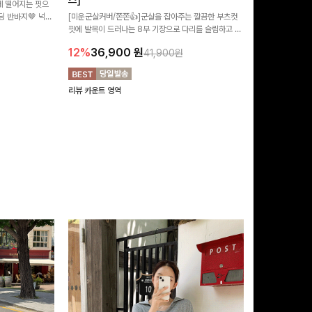
즈]
 떨어지는 핏으
[MADE/후기인
 반바지🤎 넉넉
[미운군살커버/쫀쫀👍]군살을 잡아주는 깔끔한 부츠컷
직하지만 부츠컷으
여행룩까지 활용도
핏에 발목이 드러나는 8부 기장으로 다리를 슬림하고 길
로 하루종일 편안
20%
29,9
어보이게 만들어주며 생지 소재로 멋을 더한 데님팬츠에
12%
36,900
원
41,900원
요~!
리뷰 카운트 영역
리뷰 카운트 영역