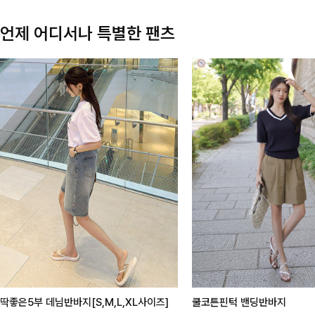
언제 어디서나 특별한 팬츠
딱좋은5부 데님반바지[S,M,L,XL사이즈]
쿨코튼핀턱 밴딩반바지