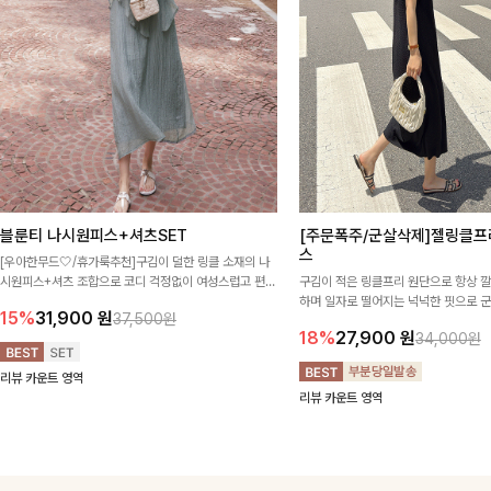
블룬티 나시원피스+셔츠SET
[주문폭주/군살삭제]젤링클프
스
[우아한무드🤍/휴가룩추천]구김이 덜한 링클 소재의 나
시원피스+셔츠 조합으로 코디 걱정없이 여성스럽고 편안
구김이 적은 링클프리 원단으로 항상 
하게 즐길 수 있는 아이템이에요:)
하며 일자로 떨어지는 넉넉한 핏으로 
15%
31,900
원
37,500원
해주는 원피스에요🖤
18%
27,900
원
34,000원
리뷰 카운트 영역
리뷰 카운트 영역