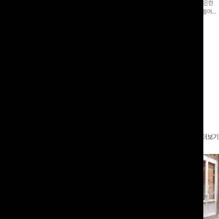
증👍]누구나 갖고 싶어할 슬랙스:)베이
[바스락소재💙/8부기장]사이드 버튼 디테일이 은은한
로 이쁜 핏 연출은 물론,쫀쫀한 스판끼
포인트가 되어주는 와이드 팬츠입니다. 여유롭게 떨어지
하게!
는 실루엣과 가볍게 바스락거리는 소재감으로 시원하고
00
원
14%
42,900
원
37,300원
49,800원
편안하게 즐기기 좋은 아이템-
리뷰 카운트 영역
더보기