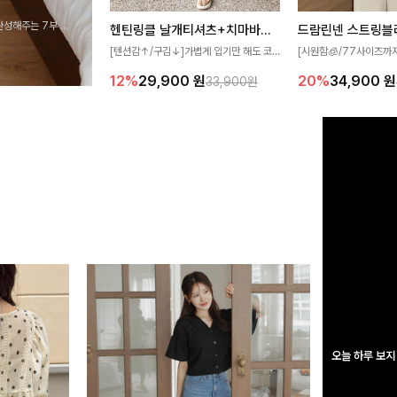
완성해주는 7부 블
헨틴링클 날개티셔츠+치마바지SET
드람린넨 스트링블
 스타일링을 연출하
[텐션감↑/구김↓]가볍게 입기만 해도 코
[시원함🧊/77사이즈까
디가 완성되는 세트 아이템으로, 자연스럽
한 텍스처가 돋보이는 블
12%
29,900
원
20%
34,900
원
33,900원
게 퍼지는 프릴 날개 소매가 우아한 포인트
없는 슬릿 카라 디자인이
를 더해드립니다💕 잔잔한 링클 텍스처 소
원하게 연출해드립니다 
재와 편안한 허리밴딩으로 하루 종일 산뜻
하고 쾌적하게 즐겨보세요!
오늘 하루 보지