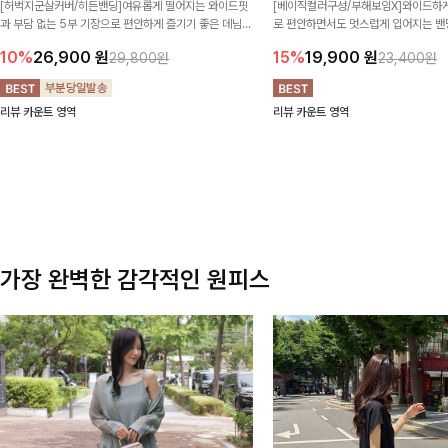
[허벅지군살커버/히든밴딩]여유롭게 떨어지는 와이드핏
[베이직컬러구성/부해보임X]와이드하게
과 부담 없는 5부 기장으로 편안하게 즐기기 좋은 데님
로 편안하면서도 멋스럽게 입어지는 밴딩
팬츠 ✨ 빈티지한 워싱감이 더해져 캐주얼하면서도 트렌
한 포켓 디테일 더해져 데일리룩부터 
10%
26,900
원
15%
19,900
원
29,800원
23,400원
디한 무드로 연출
높게 즐겨지는 아이템!
리뷰 카운트 영역
리뷰 카운트 영역
가장 완벽한 감각적인 원피스