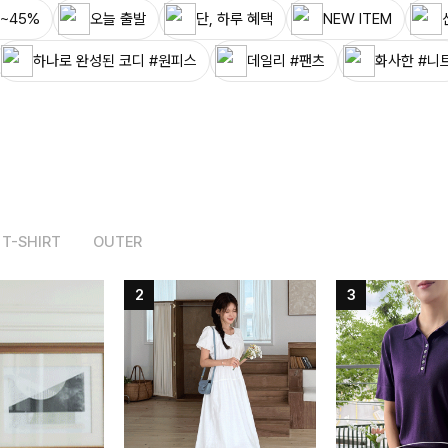
~45%
오늘 출발
단, 하루 혜택
NEW ITEM
하나로 완성된 코디 #원피스
데일리 #팬츠
화사한 #니
T-SHIRT
OUTER