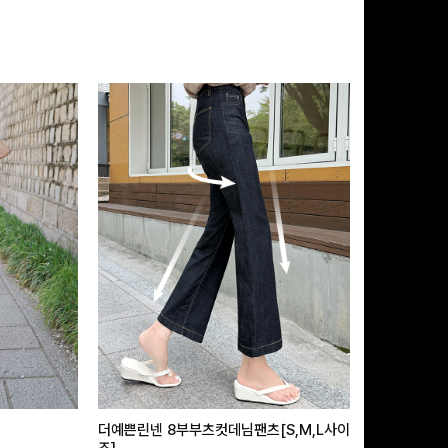
더예쁜린넨 8부부츠컷데님팬츠[S,M,L사이
급속쿨링효과 