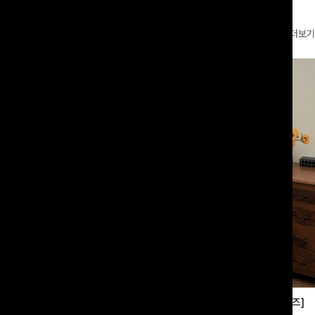
더보기
부츠컷슬랙스[S,M,L사이즈]
쿨링버튼 8부와이드팬츠[FREE,L사이즈]