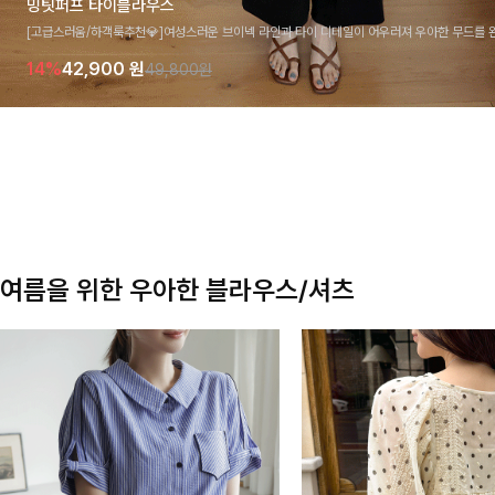
밍팃퍼프 타이블라우스
[고급스러움/하객룩추천💎]여성스러운 브이넥 라인과 타이 디테일이 어우러져 우아한 무드를 
라우스 🤍 여유로운 7부 소매로 편안하게 착용되며 데일리룩부터 출근룩, 하객룩까지 세련된
14%
42,900
원
49,800원
기 좋은 아이템이에요
여름을 위한 우아한 블라우스/셔츠