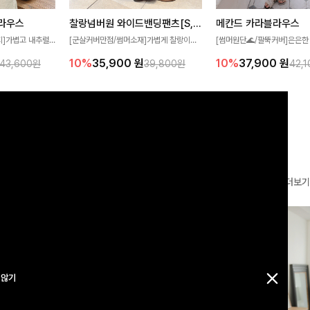
찰랑넘버원 와이드밴딩팬츠[S,M,L사이즈]
메칸드 카라블라우스
라우스
[군살커버만점/썸머소재]가볍게 찰랑이는
[썸머원단🌊/팔뚝커버]은은한
지]가볍고 내추럴
원단과 여유로운 와이드 핏으로 하루 종일
와 여유로운 실루엣이 만나 
라우스로, 답답함
10%
35,900
원
10%
37,900
원
39,800원
42,
43,600원
편안하게 착용하실 수 있는 팬츠입니다 🖤
세련된 무드를 연출해주는 블
 얼굴선을 더욱 시
✨ 허리 전체 밴딩과 스트링 디테일로 안정
리룩부터 출근룩까지 다양하게
🌿
감 있는 착용감을 더해드려요!
은 베이직한 디자인!
더보기
 않기