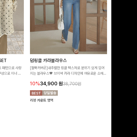
ET
덤링클 카라블라우스
비반드 링클
트 패턴으로 사랑
[팔뚝커버✌]내추럴한 링클 텍스처로 분위기 있게 입어
[구김걱정없는✨/
구성으로 이너 걱
지는 블라우스🖤 브이넥 카라 디자인에 여유로운 소매핏
처가 돋보이는 블
:)
더해져 여리하면서도 시원한 무드로 즐기기 좋아요-
소매 디테일이 
10%
34,900
원
17%
28,9
38,700원
연출해드려요!
리뷰 카운트 영역
리뷰 카운트 영역