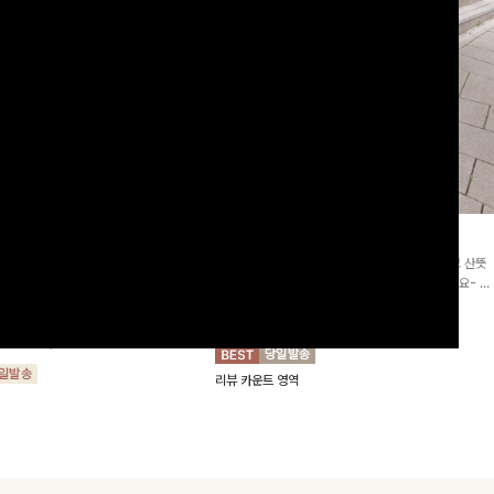
2차리오더]뮨스트링 플라워원피
딘젤퍼프 스트라이프원피스
[청순무드/체형커버]꾸안꾸 무드의 정석🤍 가볍고 산뜻
워 패턴과 랩 디자인으로 여성스러우면
한 착용감으로 여름 내내 손이 자주 가는 원피스예요- 은
를 더해주며 스트링이 내장되어있어 슬
은한 스트라이프 패턴과 여유로운 핏이 만나 편안함은 물
10%
64,900
원
72,100원
할 수 있어요🤍
론, 고급스러운 분위기까지 더해드립니다
00
원
36,800원
리뷰 카운트 영역