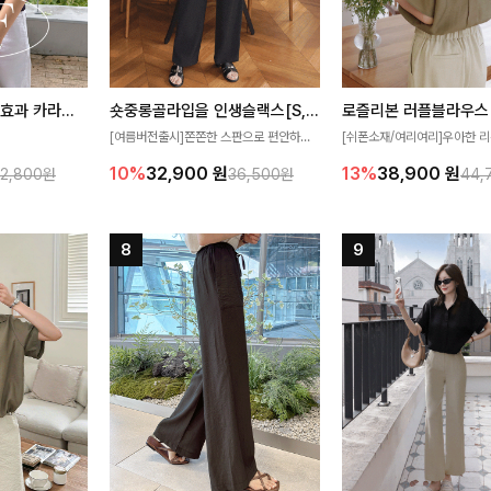
[재구매율1위] 냉감효과 카라니트
숏중롱골라입을 인생슬랙스[S,M,L,XL사이즈]
로즐리본 러플블라우스
[여름버전출시]쫀쫀한 스판으로 편안하게
[쉬폰소재/여리여리]우아한 리
필요가 없어요!얇
착용되어 누구나 입기 좋은 데일리 슬랙스!
연스럽게 흐르는 러플 디테일
10%
32,900
원
13%
38,900
원
32,800원
36,500원
44,
여름에도 시원하게
숏·기본·롱 기장과 와이드·부츠컷 핏까지 취
분위기를 더해주는 블라우스 
다
향에 맞게 선택할 수 있어 더욱 만족스러워
한 소재감과 여유롭게 떨어지
요
얼굴까지 화사해 보이며 세련
좋아요