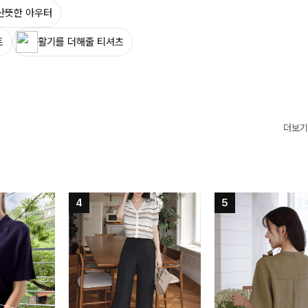
산뜻한 아우터
트
활기를 더해줄 티셔츠
더보기