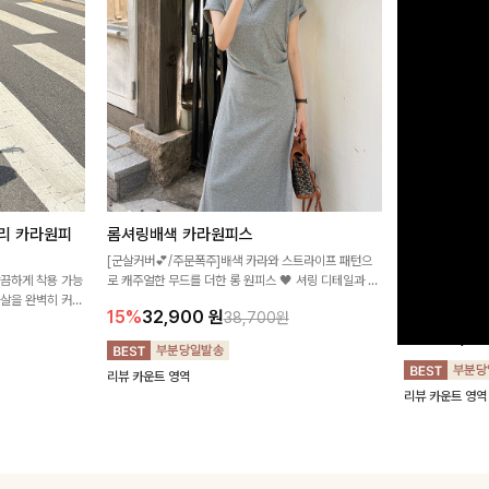
리 카라원피
롬셔링배색 카라원피스
[비율만점/
스
[군살커버💕/주문폭주]배색 카라와 스트라이프 패턴으
깔끔하게 착용 가능
로 캐주얼한 무드를 더한 롱 원피스 🖤 셔링 디테일과 쫀
고급스러운 플라
군살을 완벽히 커버
쫀한 스판 소재로 편안하면서도 여성스럽게 연출돼요
서 세련된 분위기
15%
32,900
원
38,700원
림하게 핏을 조절
12%
32,4
리뷰 카운트 영역
리뷰 카운트 영역