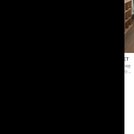
블라우스
제딧레이어드 블라우스+플레어팬츠SET
스퀘어넥]입체감 있는 링클 엠보 텍스
[완성도높은💗]레이어드한 듯 자연스러운 나시와 버튼
라우스- 여유로운 실루엣과 물결 짜임
원피스가 함께 구성된 세트 아이템입니다. 코디 고민 없
더해져 편안하면서도 여성스러운 무드를
이 한 벌만으로도 내추럴하면서 여성스러운 썸머룩 완성!
00
원
12%
43,900
원
34,800원
49,800원
리뷰 카운트 영역