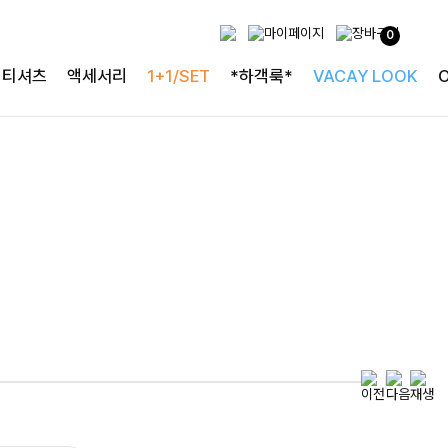
0
특별한 날을 빛내는
티셔츠
액세서리
1+1/SET
*하객룩*
VACAY LOOK
하객룩의 정석
로즐리본 러플블라우스