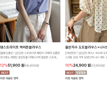
댕스트라이프 백버튼블라우스
율븐자수 도트블라우스+나시S
[활용도좋은✨]은은한 스트라이프 패턴이 더해져 심플한
[아방한핏🤍]은은한 레이스 자수와 도
코디에도 세련된 포인트를 더해드리며 깔끔한 스트라이
스러운 감성 가득 담았으며 나시 세트 
프 디테일로 유행 없이 오래 함께하기 좋은 블라우스예요
정없이 손쉽게 코디 가능한 블라우스에요
12%
51,900
원
10%
24,900
원
58,900원
27,600원
리뷰 카운트 영역
리뷰 카운트 영역