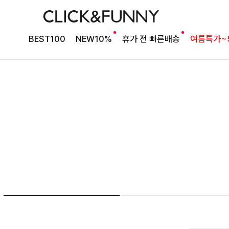
여름의 끝을 완성할
BEST100
NEW10%
휴가 전 빠른배송
여름특가~
감각적인 원피스
셀퍼프 셔링원피스