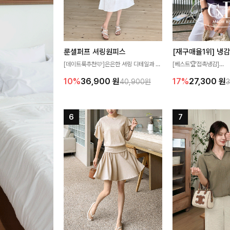
룬셀퍼프 셔링원피스
[데이트룩추천🩷]은은한 셔링 디테일과 퍼
[베스트🏆접촉냉감]
프 소매가 어우러져 사랑스러운 무드를 완
여름에도 무더위 걱정할 
10%
36,900
원
17%
27,300
원
40,900원
성해주는 원피스🤍 허리 스모크 밴딩이 슬
고 가벼운 소재감으로 
림한 실루엣을 연출해주며, 자연스럽게 퍼
즐기실 수 있는 니트랍니
지는 플레어 라인으로 여성스럽고 편안하게
즐기기 좋아요