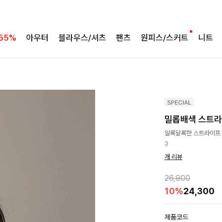
55%
아우터
블라우스/셔츠
팬츠
원피스/스커트
니트
밀롭배색 스트
알록달록한 스트라이프 
:)
개 리뷰
26,900
10%
24,300
제품코드