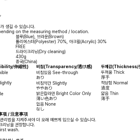
ル
가 생길 수 있습니다.
ending on the measuring method / location.
블루(Blue), 브라운(Brown)
폴리에스터(Polyester) 70%, 아크릴(Acryilc) 30%
FREE
드라이크리닝(Dry cleaning)
430g
중국(China)
xibility/伸縮性)
비침
(Transparency/透け感)
두께감
(Thicknes
두꺼움
Thick
xible
비침있음
See-through
厚手
あり
lightly
적당함
Normal
비침약간
Slightly
適度
ややあり
밝은칼라만
Bright Color Only
얇음
Thin
le
薄い色あり
薄手
없음
None
なし
注意事项 / 注意事項
 관리법을 지켜주셔야 더 오래 예쁘게 입으실 수 있습니다.
크리닝을 권장합니다.
irst wash.