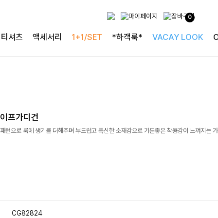
0
티셔츠
액세서리
1+1/SET
*하객룩*
VACAY LOOK
라이프가디건
패턴으로 룩에 생기를 더해주며 부드럽고 폭신한 소재감으로 기분좋은 착용감이 느껴지는 
CG82824