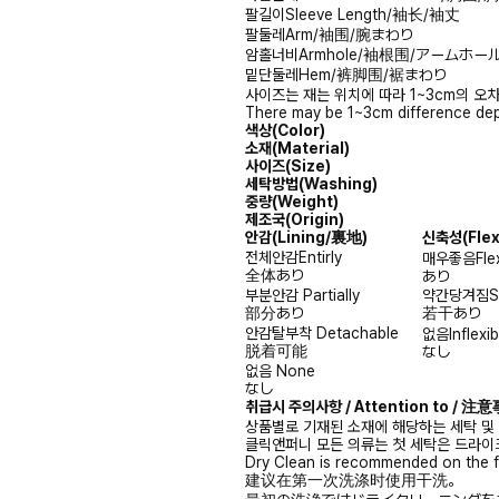
팔길이
Sleeve Length/袖长/袖丈
팔둘레
Arm/袖围/腕まわり
암홀너비
Armhole/袖根围/アームホー
밑단둘레
Hem/裤脚围/裾まわり
사이즈는 재는 위치에 따라 1~3cm의 오차
There may be 1~3cm difference dep
색상(Color)
소재(Material)
사이즈(Size)
세탁방법(Washing)
중량(Weight)
제조국(Origin)
안감
(Lining/裏地)
신축성
(Fle
전체안감
Entirly
매우좋음
Fle
全体あり
あり
부분안감
Partially
약간당겨짐
S
部分あり
若干あり
안감탈부착
Detachable
없음
Inflexib
脱着可能
なし
없음
None
なし
취급시 주의사항 / Attention to / 
상품별로 기재된 소재에 해당하는 세탁 및
클릭앤퍼니 모든 의류는 첫 세탁은 드라이
Dry Clean is recommended on the f
建议在第一次洗涤时使用干洗。