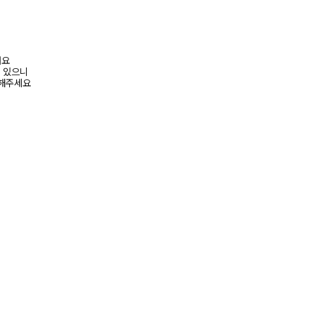
려요
수 있으니
고해주세요