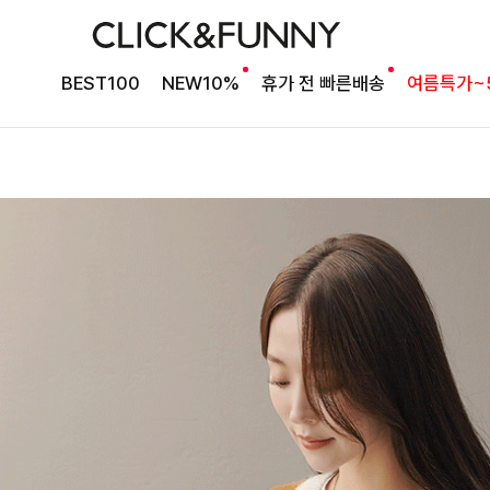
BEST100
NEW10%
휴가 전 빠른배송
여름특가~