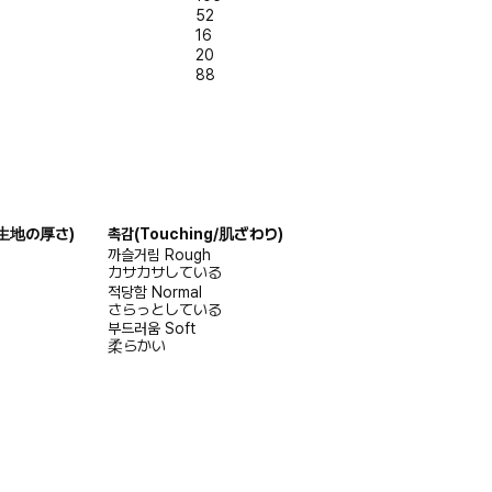
52
16
20
88
s/生地の厚さ)
촉감
(Touching/肌ざわり)
까슬거림
Rough
カサカサしている
적당함
Normal
さらっとしている
부드러움
Soft
柔らかい