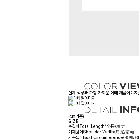
실제 색상과 가장 가까운 아래 제품이미지를
(cm기준)
SIZE
총길이
Total Length/全長/着丈
어깨넓이
Shoulder Width/肩宽/肩幅
가슴둘레
Bust Circumference/胸围