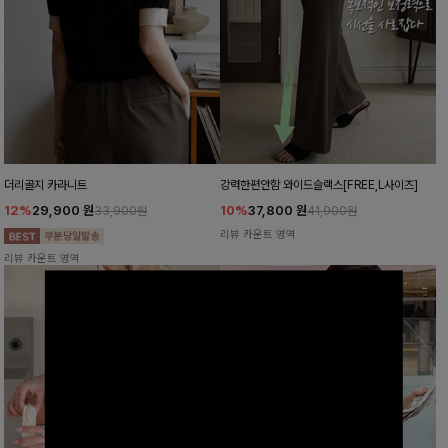
더리골지 카라니트
강력한편안함 와이드슬랙스[FREE,L사이즈]
12%
29,900
원
10%
37,800
원
33,900원
41,900원
리뷰 카운트 영역
리뷰 카운트 영역