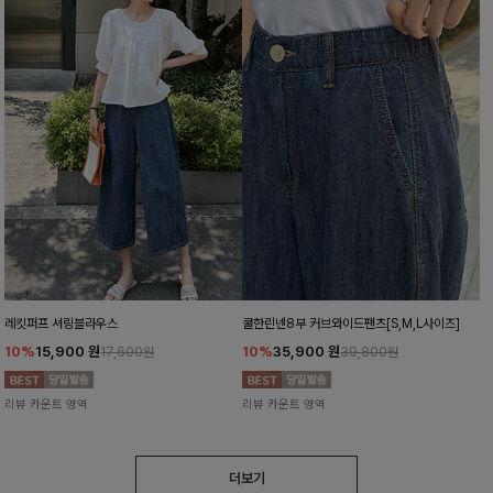
레킷퍼프 셔링블라우스
쿨한린넨8부 커브와이드팬츠[S,M,L사이즈]
10%
15,900
원
10%
35,900
원
17,600원
39,800원
리뷰 카운트 영역
리뷰 카운트 영역
더보기