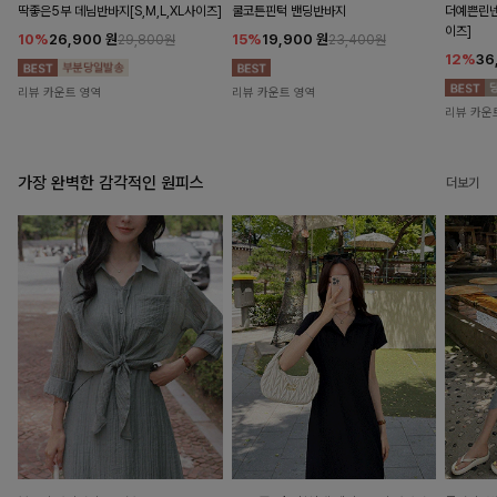
딱좋은5부 데님반바지[S,M,L,XL사이즈]
쿨코튼핀턱 밴딩반바지
더예쁜린넨
이즈]
10%
26,900
원
15%
19,900
원
29,800원
23,400원
12%
36
리뷰 카운트 영역
리뷰 카운트 영역
리뷰 카운
가장 완벽한 감각적인 원피스
더보기