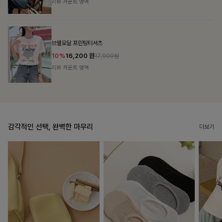
리뷰 카운트 영역
캣시어서커 버튼카라원피스+벨트SET
16%
79,900
원
95,100원
리뷰 카운트 영역
감각적인 선택, 완벽한 마무리
더보기