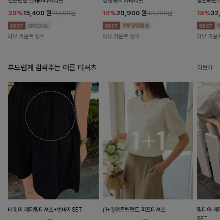
앤즌린넨 스퀘어나시니트
킹밋배색 카라니트
캘핀패턴 
30%
15,400
원
10%
29,900
원
18%
32
21,900원
33,200원
리뷰 카운트 영역
리뷰 카운트 영역
리뷰 카운
부드럽게 감싸주는 여름 티셔츠
더보기
테킷미 레터링티셔츠+반바지SET
(1+1)앤튼펜던트 퍼프티셔츠
밍디아 
SET