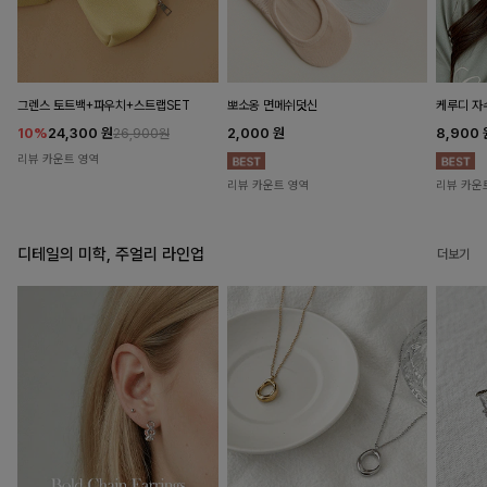
뽀소옹 면메쉬덧신
그렌스 토트백+파우치+스트랩SET
케루디 자
2,000
원
10%
24,300
원
8,900
26,900원
리뷰 카운트 영역
리뷰 카운트 영역
리뷰 카운
디테일의 미학, 주얼리 라인업
더보기