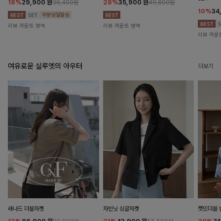
18%
29,900
원
28%
35,900
원
36,400원
49,800원
10%
34
리뷰 카운트 영역
리뷰 카운트 영역
리뷰 카운
여유로운 실루엣의 아우터
더보기
래나드 더블자켓
자빈닛 싱글자켓
캣민더블 