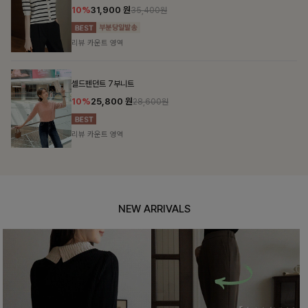
10%
31,900
원
35,400원
리뷰 카운트 영역
셀드펜던트 7부니트
10%
25,800
원
28,600원
리뷰 카운트 영역
NEW ARRIVALS