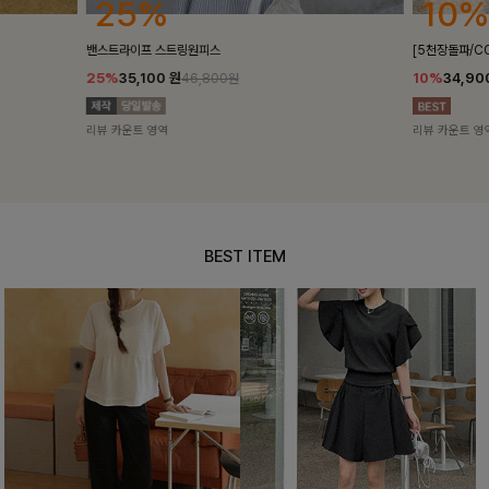
10%
18%
[5천장돌파/COOL]멜틴 퍼프블라우스
켄픈배색 스트
10%
34,900
원
18%
28,8
38,700원
리뷰 카운트 영역
리뷰 카운트 영
BEST ITEM