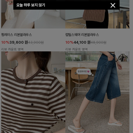
오늘 하루 보지 않기
펌레이스 리본블라우스
럽틸스퀘어 리본블라우스
10%
39,600
원
10%
44,100
원
43,900원
48,900원
리뷰 카운트 영역
리뷰 카운트 영역