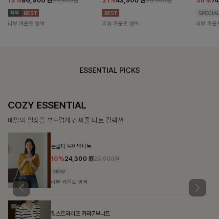
13%
86,900
원
21%
43,900
원
30%
7
99,800원
55,500원
리뷰 카운트 영역
리뷰 카운트 영역
리뷰 카운
ESSENTIAL PICKS
COZY ESSENTIAL
매일의 일상을 부드럽게 감싸줄 니트 컬렉션
론클디 브이넥니트
10%
24,300
원
26,900원
리뷰 카운트 영역
칠스트라이프 카라7부니트