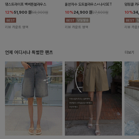
댕스트라이프 백버튼블라우스
율븐자수 도트블라우스+나시SET
덤링클 카
12%
51,900
원
10%
24,900
원
10%
34
58,900원
27,600원
리뷰 카운트 영역
리뷰 카운트 영역
리뷰 카운
언제 어디서나 특별한 팬츠
더보기