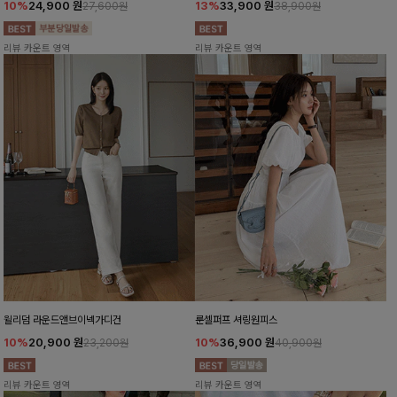
10%
24,900
원
13%
33,900
원
27,600원
38,900원
리뷰 카운트 영역
리뷰 카운트 영역
윌리덤 라운드앤브이넥가디건
룬셀퍼프 셔링원피스
10%
20,900
원
10%
36,900
원
23,200원
40,900원
리뷰 카운트 영역
리뷰 카운트 영역