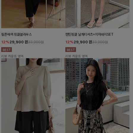
릴픈배색 링클블라우스
헨틴링클 날개티셔츠+치마바지SET
12%
29,900
원
12%
29,900
원
33,900원
33,900원
리뷰 카운트 영역
리뷰 카운트 영역