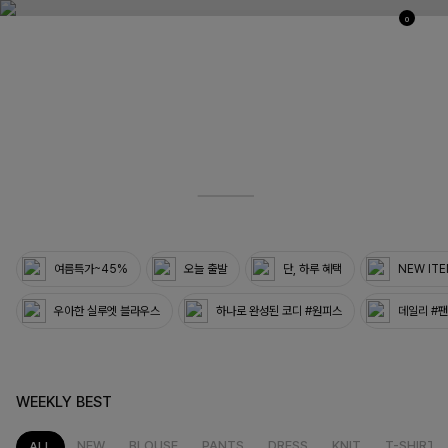
0
03
33
여름특가~45%
오늘 출발
단, 하루 혜택
NEW IT
우아한 실루엣 블라우스
하나로 완성된 코디 #원피스
데일리 #
WEEKLY BEST
NEW
BLOUSE
PANTS
DRESS
KNIT
T-SHIRT
ALL