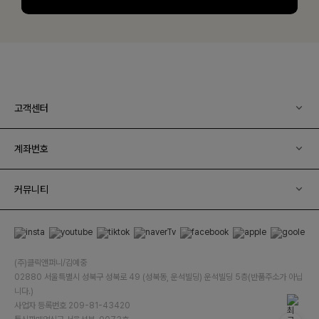
고객센터
계좌번호
커뮤니티
(주)클릭앤퍼니/김예중
02880 서울특별시 성북구 성북로 49 (성북동, 운석빌딩) 운석빌딩 5층(반품주소가 아닙
니다.)
사업자 등록번호 209-81-43420