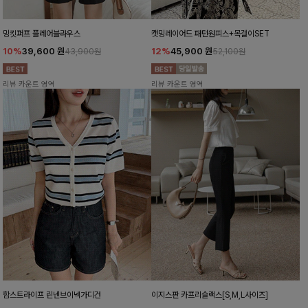
밍킷퍼프 플레어블라우스
캣밍레이어드 패턴원피스+목걸이SET
10%
39,600
원
12%
45,900
원
43,900원
52,100원
리뷰 카운트 영역
리뷰 카운트 영역
함스트라이프 린넨브이넥가디건
이지스판 카프리슬랙스[S,M,L사이즈]