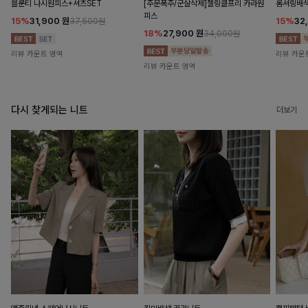
블룬티 나시원피스+셔츠SET
[주문폭주/군살삭제]젤링클프리 카라원
롬셔링배
피스
15%
31,900
원
15%
32
37,500원
18%
27,900
원
34,000원
리뷰 카운트 영역
리뷰 카운
리뷰 카운트 영역
다시 찾게되는 니트
더보기