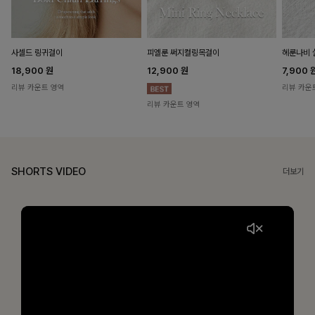
헤룬나비 
사셀드 링귀걸이
피엘룬 써지컬링목걸이
7,900
18,900
원
12,900
원
리뷰 카운
리뷰 카운트 영역
리뷰 카운트 영역
SHORTS VIDEO
더보기