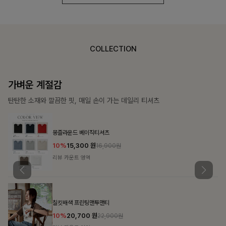
COLLECTION
가장 쉬운 코디
특별한 날부터 일상까지 함께하는 룩
쥬빌스트링 포켓원피스
17%
48,900
원
58,900원
리뷰 카운트 영역
블룬티 나시원피스+셔츠SET
15%
31,900
원
37,500원