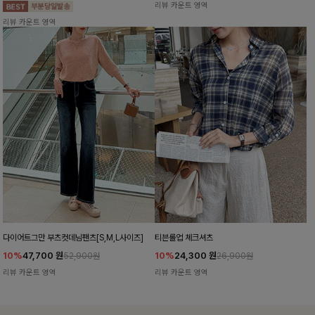
리뷰 카운트 영역
리뷰 카운트 영역
다이어트그만 부츠컷데님팬츠[S,M,L사이즈]
티븐롤업 체크셔츠
10%
47,700
원
10%
24,300
원
52,900원
26,900원
리뷰 카운트 영역
리뷰 카운트 영역