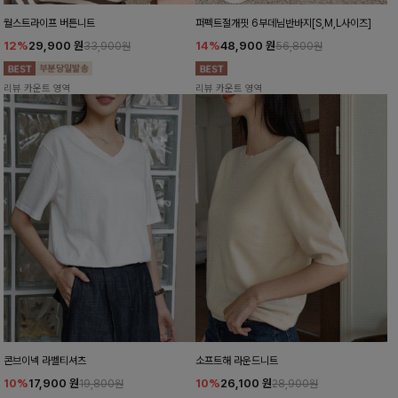
월스트라이프 버튼니트
퍼펙트절개핏 6부데님반바지[S,M,L사이즈]
12%
29,900
원
14%
48,900
원
33,900원
56,800원
리뷰 카운트 영역
리뷰 카운트 영역
콘브이넥 라벨티셔츠
소프트해 라운드니트
10%
17,900
원
10%
26,100
원
19,800원
28,900원