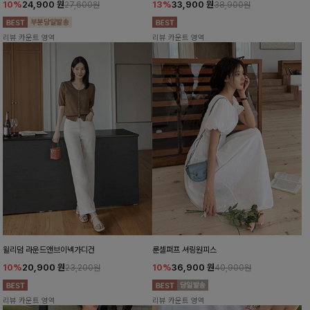
10%
24,900
원
13%
33,900
원
27,600원
38,900원
리뷰 카운트 영역
리뷰 카운트 영역
윌리덤 라운드앤브이넥가디건
룬셀퍼프 셔링원피스
10%
20,900
원
10%
36,900
원
23,200원
40,900원
리뷰 카운트 영역
리뷰 카운트 영역