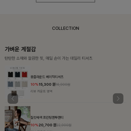
COLLECTION
가장 쉬운 코디
특별한 날부터 일상까지 함께하는 룩
쥬빌스트링 포켓원피스
17%
48,900
원
58,900원
리뷰 카운트 영역
블룬티 나시원피스+셔츠SET
15%
31,900
원
37,500원