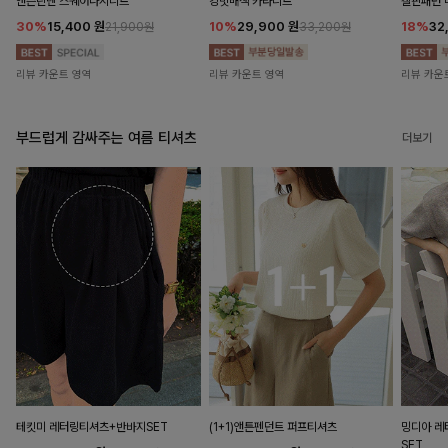
앤즌린넨 스퀘어나시니트
킹밋배색 카라니트
캘핀패턴 
30%
15,400
원
10%
29,900
원
18%
32
21,900원
33,200원
리뷰 카운트 영역
리뷰 카운트 영역
리뷰 카운
부드럽게 감싸주는 여름 티셔츠
더보기
테킷미 레터링티셔츠+반바지SET
(1+1)앤튼펜던트 퍼프티셔츠
밍디아 
SET