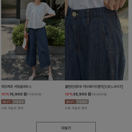
레킷퍼프 셔링블라우스
쿨한린넨8부 커브와이드팬츠[S,M,L사이즈]
10%
15,900
원
10%
35,900
원
17,600원
39,800원
리뷰 카운트 영역
리뷰 카운트 영역
더보기