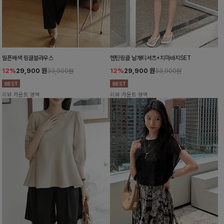
릴픈배색 링클블라우스
헨틴링클 날개티셔츠+치마바지SET
12%
29,900
원
12%
29,900
원
33,900원
33,900원
리뷰 카운트 영역
리뷰 카운트 영역