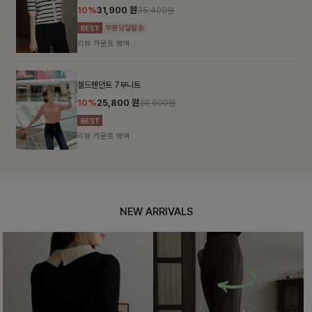
10%
31,900
원
35,400원
리뷰 카운트 영역
셀드펜던트 7부니트
10%
25,800
원
28,600원
리뷰 카운트 영역
NEW ARRIVALS