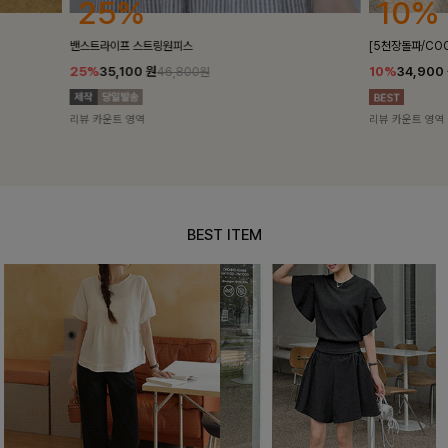
10%
18%
[5천장돌파/COOL]멜틴 퍼프블라우스
켄픈배색 스트
10%
34,900
원
18%
28,8
38,700원
리뷰 카운트 영역
리뷰 카운트 영
BEST ITEM