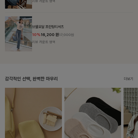
리뷰 카운트 영역
캣시어서커 버튼카라원피스+벨트SET
16%
79,900
원
95,100원
리뷰 카운트 영역
감각적인 선택, 완벽한 마무리
더보기