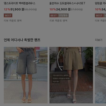
댕스트라이프 백버튼블라우스
율븐자수 도트블라우스+나시SET
덤링클 카
12%
51,900
원
10%
24,900
원
10%
34
58,900원
27,600원
리뷰 카운트 영역
리뷰 카운트 영역
리뷰 카운
언제 어디서나 특별한 팬츠
더보기