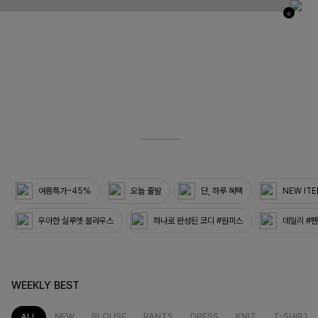
0
03
33
여름특가~45%
오늘 출발
단, 하루 혜택
NEW IT
우아한 실루엣 블라우스
하나로 완성된 코디 #원피스
데일리 #
WEEKLY BEST
NEW
BLOUSE
PANTS
DRESS
KNIT
T-SHIRT
ALL