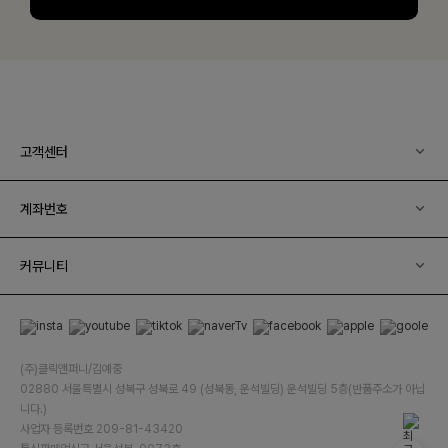
고객센터
계좌번호
커뮤니티
(주)클릭앤퍼니/김예중
02880 서울특별시 성북구 성북로 49 (성북동, 운석빌딩) 운석빌딩 5층(반품주소가 아닙
니다.)
사업자 등록번호 209-81-43420