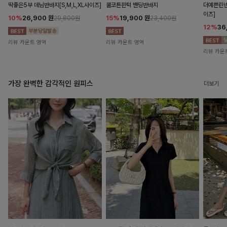
딱좋은5부 데님반바지[S,M,L,XL사이즈]
쿨코튼핀턱 밴딩반바지
더예쁜린넨
이즈]
10%
26,900
원
15%
19,900
원
29,800원
23,400원
12%
36
리뷰 카운트 영역
리뷰 카운트 영역
리뷰 카운
가장 완벽한 감각적인 원피스
더보기