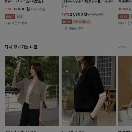
블룬티 나시원피스+셔츠SET
[주문폭주/군살삭제]젤링클프리 카라원
롬셔링배
피스
15%
31,900
원
15%
32
37,500원
18%
27,900
원
34,000원
리뷰 카운트 영역
리뷰 카운
리뷰 카운트 영역
다시 찾게되는 니트
더보기