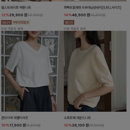
월스트라이프 버튼니트
퍼펙트절개핏 6부데님반바지[S,M,L사이즈]
12%
29,900
원
14%
48,900
원
33,900원
56,800원
리뷰 카운트 영역
리뷰 카운트 영역
콘브이넥 라벨티셔츠
소프트해 라운드니트
10%
17,900
원
10%
26,100
원
19,800원
28,900원