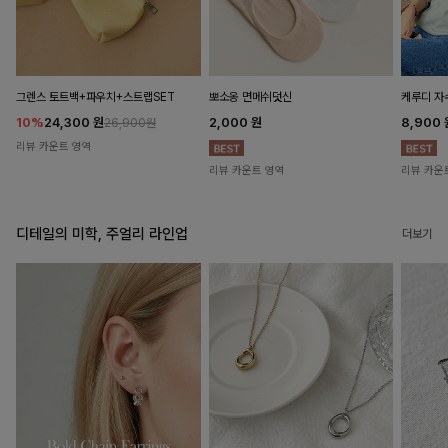
뽀소옹 면메쉬덧신
그렌스 토트백+파우치+스트랩SET
케루디 자
2,000
원
10%
24,300
원
8,900
26,900원
리뷰 카운트 영역
리뷰 카운트 영역
리뷰 카운
디테일의 미학, 주얼리 라인업
더보기