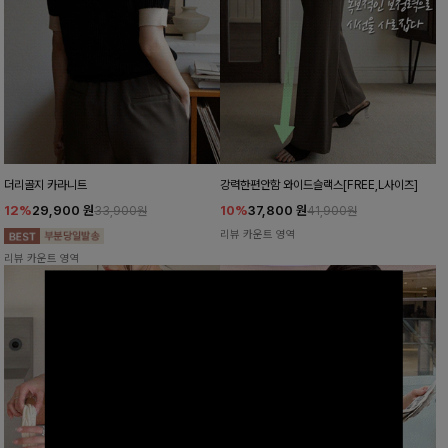
더리골지 카라니트
강력한편안함 와이드슬랙스[FREE,L사이즈]
12%
29,900
원
10%
37,800
원
33,900원
41,900원
리뷰 카운트 영역
리뷰 카운트 영역