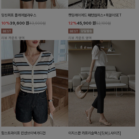
밍킷퍼프 플레어블라우스
캣밍레이어드 패턴원피스+목걸이SET
10%
39,600
원
12%
45,900
원
43,900원
52,100원
리뷰 카운트 영역
리뷰 카운트 영역
함스트라이프 린넨브이넥가디건
이지스판 카프리슬랙스[S,M,L사이즈]