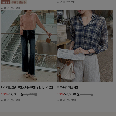
리뷰 카운트 영역
리뷰 카운트 영역
다이어트그만 부츠컷데님팬츠[S,M,L사이즈]
티븐롤업 체크셔츠
10%
47,700
원
10%
24,300
원
52,900원
26,900원
리뷰 카운트 영역
리뷰 카운트 영역