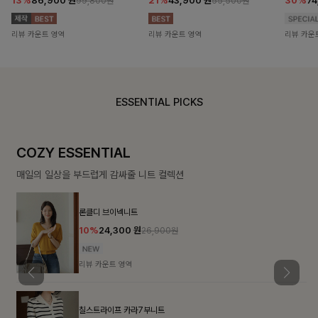
13%
86,900
원
21%
43,900
원
30%
7
99,800원
55,500원
리뷰 카운트 영역
리뷰 카운트 영역
리뷰 카운
ESSENTIAL PICKS
COZY ESSENTIAL
매일의 일상을 부드럽게 감싸줄 니트 컬렉션
론클디 브이넥니트
10%
24,300
원
26,900원
리뷰 카운트 영역
칠스트라이프 카라7부니트