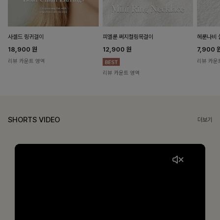
헤룬나비 
사셀드 링귀걸이
피엘룬 써지컬링목걸이
7,900
18,900
원
12,900
원
리뷰 카운
리뷰 카운트 영역
리뷰 카운트 영역
SHORTS VIDEO
더보기