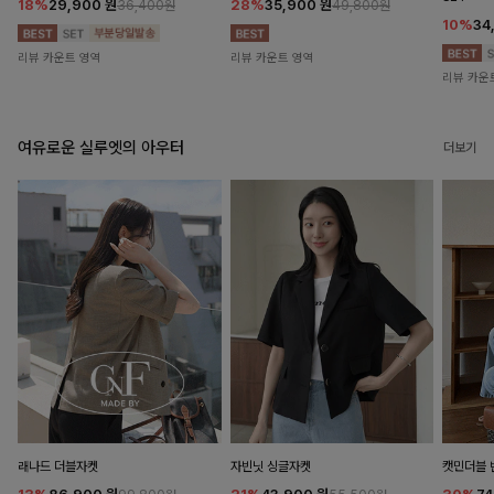
18%
29,900
원
28%
35,900
원
36,400원
49,800원
10%
34
리뷰 카운트 영역
리뷰 카운트 영역
리뷰 카운
여유로운 실루엣의 아우터
더보기
래나드 더블자켓
자빈닛 싱글자켓
캣민더블 