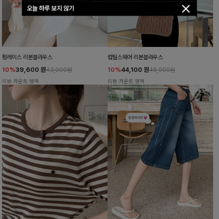
오늘 하루 보지 않기
펌레이스 리본블라우스
럽틸스퀘어 리본블라우스
10%
39,600
원
10%
44,100
원
43,900원
48,900원
리뷰 카운트 영역
리뷰 카운트 영역