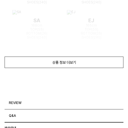
SHOES(240)
SHOES(240)
SA
EJ
168cm
165cm
TOP(55)
TOP(55)
BOTTOM(26)
BOTTOM(26)
SHOES(240)
SHOES(240)
상품 정보 더보기
REVIEW
Q&A
배송안내