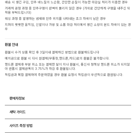
배송 시 생긴 구김, 단추 바느질의 느슨함, 간단한 손질이 가능한 마감실 처리가 미흡한 경우
거래처 공정 과정 중 단추구멍이 완벽히 뚫리지 않은 경우 (가위로 간단하게 구멍을 내주신 뒤
착용 부탁드립니다)
워싱 과정 중 발생하는 냄새와 단추 위치를 나타내는 초크 자국이 남은 경우
지퍼의 뻣뻣한 움직임, 신발이나 가방 및 소품 마감 처리에서 생긴 소량의 본드 자국이 있는 경
우
환불 안내
환불시 수거 상품 확인 후 3일이내 결제하신 방법으로 환불해드립니다
예치금으로 환불 시 다시 원결제(무통장,핸드폰,카드)로의 환불은 불가합니다.
핸드폰 결제후 부분 취소 또는 결제한 달이 지나 환불시, 통신사 정책상 핸드폰 취소가 되지않
아 반품시 결제금액의 3.75%가 차감 후 환불됩니다.
적립금과 복합 결제하여 주문하였을 경우 환불 요청시 적립금이 우선적으로 환원됩니다.
판매자정보
세탁 가이드
사이즈 측정 방법