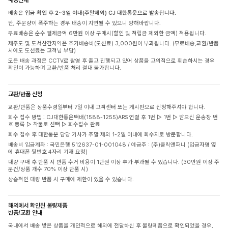
배송은 입금 확인 후 2~3일 이내(주말제외) CJ 대한통운으로 발송됩니다.
단, 주문량이 폭주하는 경우 배송이 지연될 수 있으니 양해바랍니다.
무료배송은 순수 결제금액 6만원 이상 구매시(할인 및 적립금 제외한 금액) 적용됩니다.
제주도 및 도서산간지역은 추가배송비(도선료) 3,000원이 부과됩니다. (무료배송,교환/반품
시에도 도선료는 고객님 부담)
모든 배송 과정은 CCTV로 촬영 후 출고 진행되고 있어 상품을 고의적으로 훼손하시는 경우
확인이 가능하며 교환/반품 처리 절대 불가합니다.
교환/반품 신청
교환/반품은 상품수령일부터 7일 이내 고객센터 또는 게시판으로 신청해주셔야 합니다.
회수 접수 방법 : CJ대한통운택배(1588-1255)ARS 연결 후 1번 ▷ 1번 ▷ 받으신 운송장 번
호 등록 ▷ 착불로 선택 ▷ 회수접수 완료
회수 접수 후 대한통운 담당 기사가 주말 제외 1-2일 이내에 회수지로 방문합니다.
배송비 입금계좌 : 국민은행 512637-01-001048 / 예금주 : (주)클릭앤퍼니 (입금자명 옆
에 휴대폰 뒷번호 4자리 기재 요청)
대량 구매 후 반품 시 반품 수거 비용이 1만원 이상 추가 부과될 수 있습니다. (30만원 이상 주
문건/상품 개수 70% 이상 반품 시)
상습적인 대량 반품 시 구매에 제한이 있을 수 있습니다.
해외에서 확인된 불량제품
반품/교환 안내
국내에서 배송 받은 상품을 개인적으로 해외에 전달하신 후 불량제품으로 확인되었을 경우,