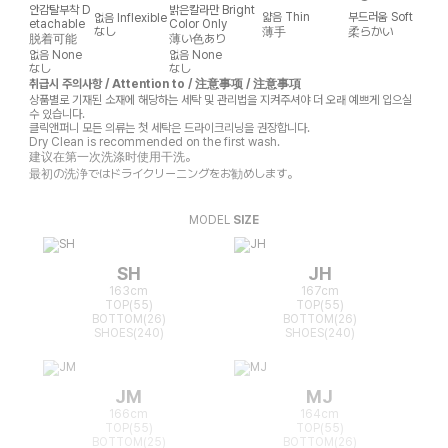
안감탈부착
D
밝은칼라만
Bright
얇음
Thin
부드러움
Soft
없음
Inflexible
etachable
Color Only
なし
薄手
柔らかい
脱着可能
薄い色あり
없음
None
없음
None
なし
なし
취급시 주의사항 / Attention to / 注意事项 / 注意事項
상품별로 기재된 소재에 해당하는 세탁 및 관리법을 지켜주셔야 더 오래 예쁘게 입으실
수 있습니다.
클릭앤퍼니 모든 의류는 첫 세탁은 드라이크리닝을 권장합니다.
Dry Clean is recommended on the first wash.
建议在第一次洗涤时使用干洗。
最初の洗浄ではドライクリーニングをお勧めします。
MODEL
SIZE
SH
JH
163cm
167cm
TOP(55)
TOP(55)
BOTTOM(26)
BOTTOM(26)
SHOES(240)
SHOES(240)
JM
MJ
166cm
164cm
TOP(55)
TOP(55)
BOTTOM(25)
BOTTOM(26)