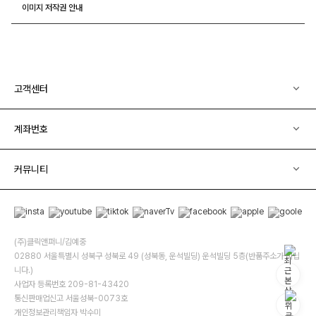
이미지 저작권 안내
고객센터
계좌번호
커뮤니티
(주)클릭앤퍼니/김예중
02880 서울특별시 성북구 성북로 49 (성북동, 운석빌딩) 운석빌딩 5층(반품주소가 아닙
니다.)
사업자 등록번호 209-81-43420
통신판매업신고 서울성북-0073호
개인정보관리책임자 박수미