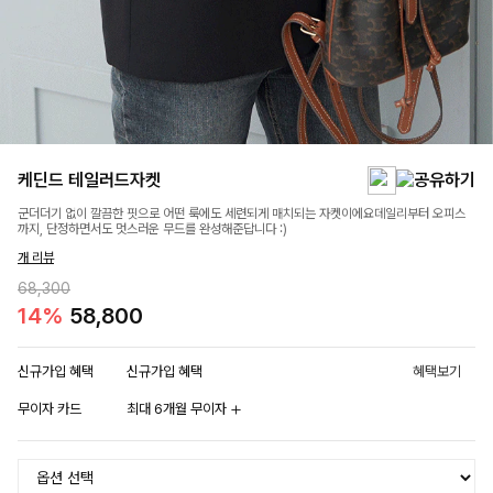
케딘드 테일러드자켓
군더더기 없이 깔끔한 핏으로 어떤 룩에도 세련되게 매치되는 자켓이에요데일리부터 오피스
까지, 단정하면서도 멋스러운 무드를 완성해준답니다 :)
개 리뷰
68,300
14%
58,800
신규가입 혜택
신규가입 혜택
혜택보기
무이자 카드
최대 6개월 무이자