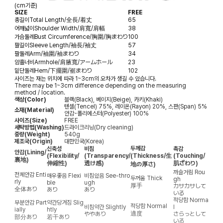
(cm기준)
SIZE
FREE
총길이
Total Length/全長/着丈
65
어깨넓이
Shoulder Width/肩寬/肩幅
38
가슴둘레
Bust Circumference/胸圍/胸まわり
100
팔길이
Sleeve Length/袖長/袖丈
57
팔둘레
Arm/袖圍/袖まわり
34
암홀너비
Armhole/肩腋寬/アームホール
23
밑단둘레
Hem/下擺圍/裾まわり
102
사이즈는 재는 위치에 따라 1~3cm의 오차가 생길 수 있습니다.
There may be 1~3cm difference depending on the measuring
method / location.
색상(Color)
블랙(Black), 베이지(Beige), 카키(Khaki)
텐셀(Tencel) 75%, 레이온(Rayon) 20%, 스판(Span) 5%
소재(Material)
안감-폴리에스터(Polyester) 100%
사이즈(Size)
FREE
세탁방법(Washing)
드라이크리닝(Dry cleaning)
중량(Weight)
540g
제조국(Origin)
대한민국(Korea)
두께감
신축성
비침
촉감
안감
(Lining/
(Flexibility/
(Transparency/
(Thickness/生
(Touching/
裏地)
伸縮性)
透け感)
肌ざわり)
地の厚さ)
까슬거림
Rou
전체안감
Enti
매우좋음
Flexi
비침있음
See-thro
두꺼움
Thick
gh
rly
ble
ugh
厚手
カサカサして
全体あり
あり
あり
いる
적당함
Norma
부분안감
Part
약간당겨짐
Slig
적당함
Normal
비침약간
Slightly
l
ially
htly
適度
ややあり
さらっとして
部分あり
若干あり
いる