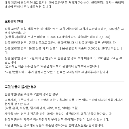
해당 제품이 클릭앤퍼니로 도착된 후에 교환/반품 처리가 가능하며, 클릭앤퍼니에서는 국내택
배비에 한해서 운송비를 부담 합니다
교환운임 안내
상품 교환은 동일 상품 또는 타 상품으로도 교환 가능하며, 교환시 교환배송비 6,000원은 고
객님 부담입니다.
(상품을 저희쪽에 보내는 배송비 3,000+고객님께 다시 발송되는 배송비 3,000)
상품 불량일 경우 : 동일 상품으로 교환시 클릭앤퍼니에서 왕복 운임을 모두 부담합니다.
상품 불량일 경우 : 동일 상품 외 타 상품이나 옵션 변경시 배송비 3,000원 고객님 부담입니
다.
상품 불량일 경우 : 교환이 아닌 변심으로 반품을 할 경우 초기 배송비 3,000원은 고객님 부
담입니다.
(인위적인 훼손 & 수선 등의 악용을 방지하기 위함이니 양해부탁드립니다)
*교환/반품시에도 추가 발생되는 모든 도선료는 고객님께서 부담해주셔야 합니다.
교환/반품이 불가한 경우
반품기한(상품 수령후 7일)이 경과한 경우
공정거래, 표준약관 제 15조 2항에 의한 이용자의 사용 또는 일부 소비에 의하여 재화 가치가
현저히 감소한 경우
(착용 흔적, 화장품, 탈취제 냄새, 세탁, 수선, 택훼손 포함)
세탁을 하신 경우나 착용을 하신 후에는 불량이 발견되어도 교환/반품이 불가합니다.
워싱면 종류의 제품은 워싱과정에서 옷이 살짝 돌아가는 현상이 있을 수 있습니다.
피팅만 해보신 경우라도 상품이 훼손된 경우(구김,늘어남,보풀)는 불가합니다.