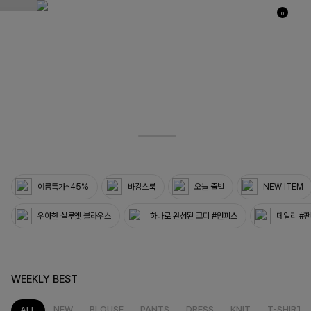
0
03
33
여름특가~45%
바캉스룩
오늘 출발
NEW ITEM
우아한 실루엣 블라우스
하나로 완성된 코디 #원피스
데일리 #
WEEKLY BEST
NEW
BLOUSE
PANTS
DRESS
KNIT
T-SHIRT
ALL