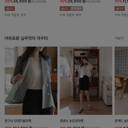
28%
35,900
원
10%
29,900
원
10%
11
49,800원
33,200원
리뷰 카운트 영역
리뷰 카운트 영역
리뷰 카운
여유로운 실루엣의 아우터
더보기
엔크릿 턴업더블자켓
로엔브 숏린넨자켓
렌체드 슬