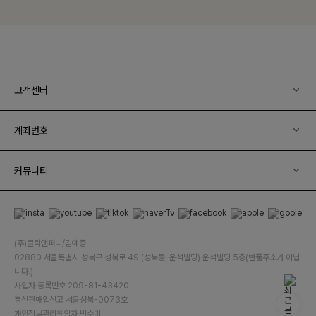
고객센터
계좌번호
커뮤니티
(주)클릭앤퍼니/김예중
02880 서울특별시 성북구 성북로 49 (성북동, 운석빌딩) 운석빌딩 5층(반품주소가 아닙
니다.)
사업자 등록번호 209-81-43420
통신판매업신고 서울성북-0073호
개인정보관리책임자 박수미