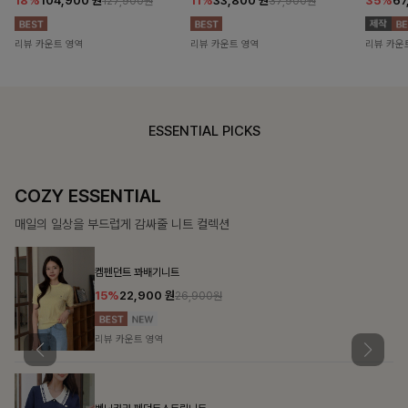
18%
104,900
원
11%
33,800
원
35%
67
127,900원
37,900원
리뷰 카운트 영역
리뷰 카운트 영역
리뷰 카운
ESSENTIAL PICKS
COZY ESSENTIAL
매일의 일상을 부드럽게 감싸줄 니트 컬렉션
켐펜던트 꽈배기니트
15%
22,900
원
26,900원
리뷰 카운트 영역