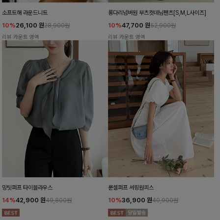
소프트해 라운드니트
롱다리넘버원 부츠컷데님팬츠[S,M,L사이즈]
10%
26,100
원
10%
47,700
원
28,900원
52,900원
리뷰 카운트 영역
리뷰 카운트 영역
밍팃퍼프 타이블라우스
룬셀퍼프 셔링원피스
14%
42,900
원
10%
36,900
원
49,800원
40,900원