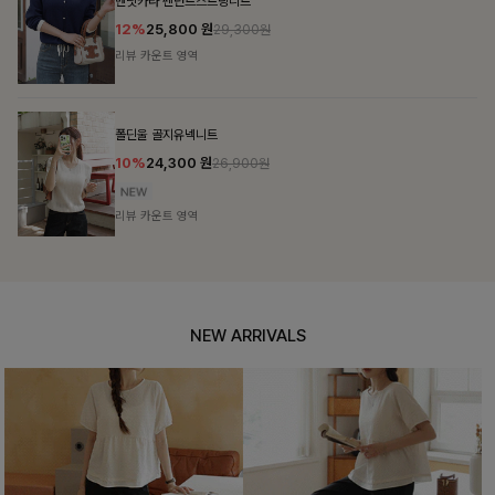
벤닛카라 펜던트스트링니트
12%
25,800
원
29,300원
리뷰 카운트 영역
폴딘울 골지유넥니트
10%
24,300
원
26,900원
리뷰 카운트 영역
NEW ARRIVALS