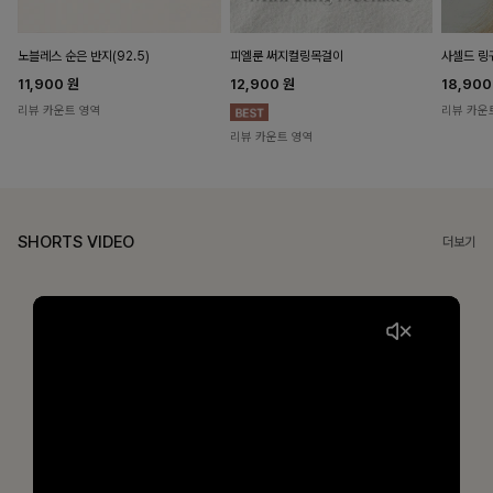
노블레스 순은 반지(92.5)
피엘룬 써지컬링목걸이
사셀드 링
11,900
원
12,900
원
18,90
리뷰 카운트 영역
리뷰 카운
리뷰 카운트 영역
SHORTS VIDEO
더보기