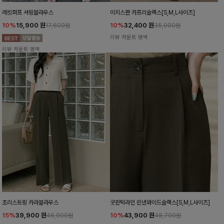
레킷퍼프 셔링블라우스
이지스판 카프리슬랙스[S,M,L사이즈]
10%
15,900
원
10%
32,400
원
17,600원
35,900원
리뷰 카운트 영역
리뷰 카운트 영역
초리스트링 카라블라우스
굿핀턱라인 린넨와이드슬랙스[S,M,L사이즈]
15%
39,900
원
10%
43,900
원
46,900원
48,700원