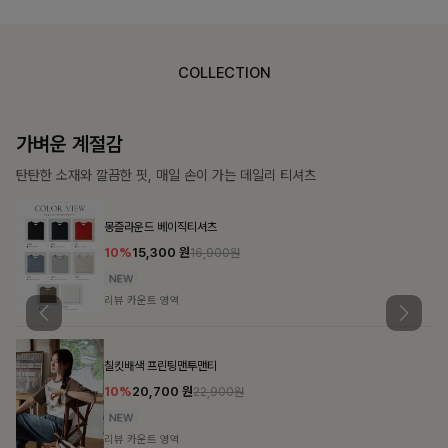
COLLECTION
가장 쉬운 코디
특별한 날부터 일상까지 함께하는 룩
큐플리츠 블라우스+스커트+벨트SET
10%
57,600
원
63,900원
리뷰 카운트 영역
밴스트라이프 스트링원피스
25%
35,100
원
46,800원
리뷰 카운트 영역