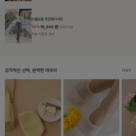
룬셀퍼프 셔링원피스
10%
36,900
원
40,900원
리뷰 카운트 영역
감각적인 선택, 완벽한 마무리
더보기