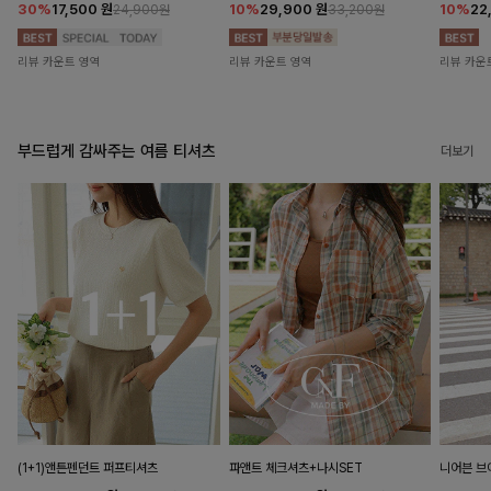
30%
17,500
원
10%
29,900
원
10%
22
24,900원
33,200원
리뷰 카운트 영역
리뷰 카운트 영역
리뷰 카운
부드럽게 감싸주는 여름 티셔츠
더보기
(1+1)앤튼펜던트 퍼프티셔츠
파앤트 체크셔츠+나시SET
니어븐 브