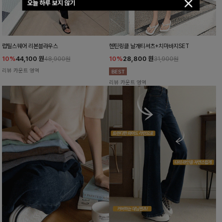
오늘 하루 보지 않기
럽틸스퀘어 리본블라우스
헨틴링클 날개티셔츠+치마바지SET
10%
44,100
원
10%
28,800
원
48,900원
31,900원
리뷰 카운트 영역
리뷰 카운트 영역