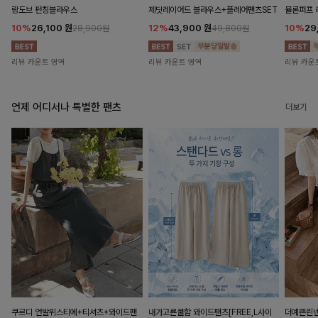
랑도브 펀칭블라우스
제딧레이어드 블라우스+플레어팬츠SET
뮬론퍼프
10%
26,100
원
12%
43,900
원
10%
29
28,900원
49,800원
리뷰 카운트 영역
리뷰 카운트 영역
리뷰 카운
언제 어디서나 특별한 팬츠
더보기
쿠르디 언발뷔스티에+티셔츠+와이드팬
내가고른쿨함 와이드팬츠[FREE,L사이
더예쁜린넨