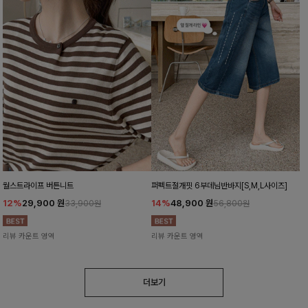
월스트라이프 버튼니트
퍼펙트절개핏 6부데님반바지[S,M,L사이즈]
12%
29,900
원
14%
48,900
원
33,900원
56,800원
리뷰 카운트 영역
리뷰 카운트 영역
더보기