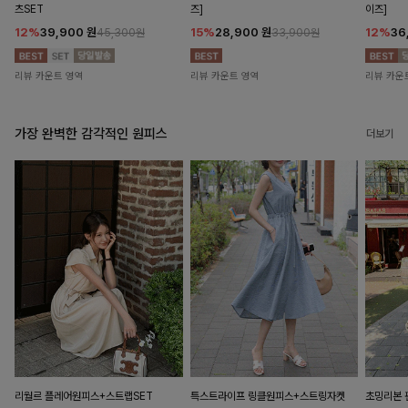
츠SET
즈]
이즈]
12%
39,900
원
15%
28,900
원
12%
36
45,300원
33,900원
리뷰 카운트 영역
리뷰 카운트 영역
리뷰 카운
가장 완벽한 감각적인 원피스
더보기
리월르 플레어원피스+스트랩SET
특스트라이프 링클원피스+스트링자켓
초밍리본 