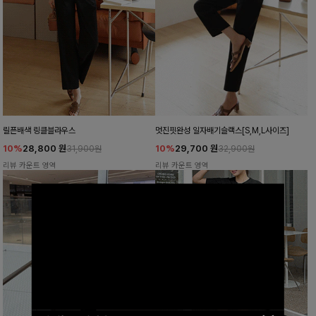
릴픈배색 링클블라우스
멋진핏완성 일자배기슬랙스[S,M,L사이즈]
10%
28,800
원
10%
29,700
원
31,900원
32,900원
리뷰 카운트 영역
리뷰 카운트 영역