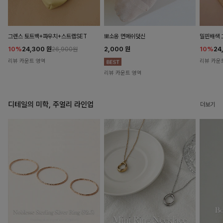
뽀소옹 면메쉬덧신
그렌스 토트백+파우치+스트랩SET
밀핀배색 
2,000
원
10%
24,300
원
10%
24
26,900원
리뷰 카운트 영역
리뷰 카운
리뷰 카운트 영역
디테일의 미학, 주얼리 라인업
더보기