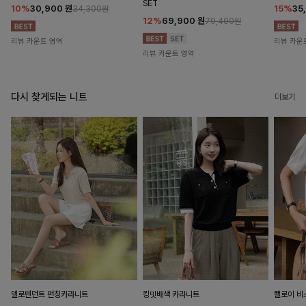
SET
10%
30,900
원
15%
35
34,300원
12%
69,900
원
79,400원
리뷰 카운트 영역
리뷰 카운
리뷰 카운트 영역
다시 찾게되는 니트
더보기
델로펜던트 펀칭카라니트
킹밋배색 카라니트
캘로이 비