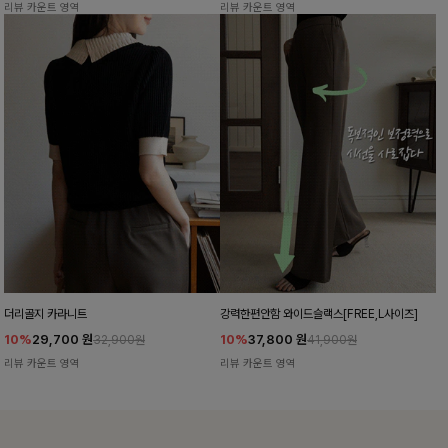
리뷰 카운트 영역
리뷰 카운트 영역
더리골지 카라니트
강력한편안함 와이드슬랙스[FREE,L사이즈]
10%
29,700
원
10%
37,800
원
32,900원
41,900원
리뷰 카운트 영역
리뷰 카운트 영역