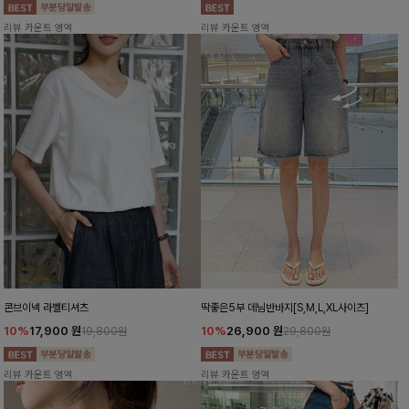
리뷰 카운트 영역
리뷰 카운트 영역
콘브이넥 라벨티셔츠
딱좋은5부 데님반바지[S,M,L,XL사이즈]
10%
17,900
원
10%
26,900
원
19,800원
29,800원
리뷰 카운트 영역
리뷰 카운트 영역