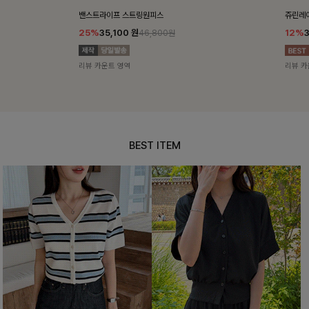
밴스트라이프 스트링원피스
쥬린레이스 카
25%
35,100
원
12%
34,90
46,800원
리뷰 카운트 영역
리뷰 카운트 영
BEST ITEM