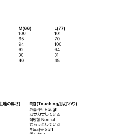
M(66)
L(77)
100
101
65
70
94
100
62
64
30
31
46
48
s/生地の厚さ)
촉감
(Touching/肌ざわり)
까슬거림
Rough
カサカサしている
적당함
Normal
さらっとしている
부드러움
Soft