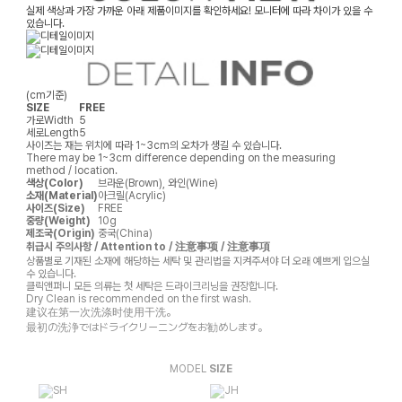
실제 색상과 가장 가까운 아래 제품이미지를 확인하세요! 모니터에 따라 차이가 있을 수
있습니다.
(cm기준)
SIZE
FREE
가로
Width
5
세로
Length
5
사이즈는 재는 위치에 따라 1~3cm의 오차가 생길 수 있습니다.
There may be 1~3cm difference depending on the measuring
method / location.
색상(Color)
브라운(Brown), 와인(Wine)
소재(Material)
아크릴(Acrylic)
사이즈(Size)
FREE
중량(Weight)
10g
제조국(Origin)
중국(China)
취급시 주의사항 / Attention to / 注意事项 / 注意事項
상품별로 기재된 소재에 해당하는 세탁 및 관리법을 지켜주셔야 더 오래 예쁘게 입으실
수 있습니다.
클릭앤퍼니 모든 의류는 첫 세탁은 드라이크리닝을 권장합니다.
Dry Clean is recommended on the first wash.
建议在第一次洗涤时使用干洗。
最初の洗浄ではドライクリーニングをお勧めします。
MODEL
SIZE