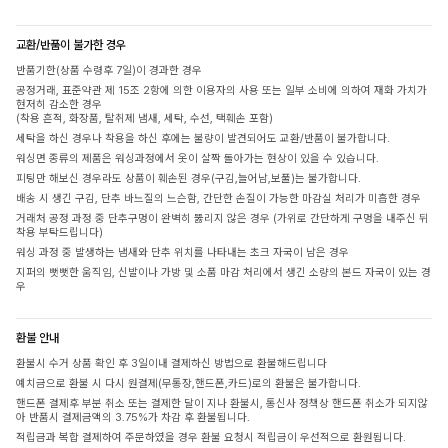
교환/반품이 불가한 경우
반품기한(상품 수령후 7일)이 경과한 경우
공정거래, 표준약관 제 15조 2항에 의한 이용자의 사용 또는 일부 소비에 의하여 재화 가치가
현저히 감소한 경우
(착용 흔적, 화장품, 탈취제 냄새, 세탁, 수선, 택훼손 포함)
세탁을 하신 경우나 착용을 하신 후에는 불량이 발견되어도 교환/반품이 불가합니다.
워싱면 종류의 제품은 워싱과정에서 옷이 살짝 돌아가는 현상이 있을 수 있습니다.
피팅만 해보신 경우라도 상품이 훼손된 경우(구김,늘어남,보풀)는 불가합니다.
배송 시 생긴 구김, 단추 바느질의 느슨함, 간단한 손질이 가능한 마감실 처리가 미흡한 경우
거래처 공정 과정 중 단추구멍이 완벽히 뚫리지 않은 경우 (가위로 간단하게 구멍을 내주신 뒤
착용 부탁드립니다)
워싱 과정 중 발생하는 냄새와 단추 위치를 나타내는 초크 자국이 남은 경우
지퍼의 뻣뻣한 움직임, 신발이나 가방 및 소품 마감 처리에서 생긴 소량의 본드 자국이 있는 경
우
환불 안내
환불시 수거 상품 확인 후 3일이내 결제하신 방법으로 환불해드립니다
예치금으로 환불 시 다시 원결제(무통장,핸드폰,카드)로의 환불은 불가합니다.
핸드폰 결제후 부분 취소 또는 결제한 달이 지나 환불시, 통신사 정책상 핸드폰 취소가 되지않
아 반품시 결제금액의 3.75%가 차감 후 환불됩니다.
적립금과 복합 결제하여 주문하였을 경우 환불 요청시 적립금이 우선적으로 환원됩니다.