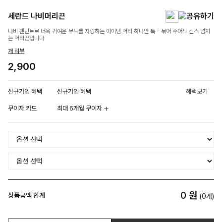
세란드 나비머리끈
나비 펜던트로 더욱 귀여운 무드를 자랑하는 아이템 머리 하나만 툭 - 묶어 주어도 센스 넘치
는 머리끈입니다
개 리뷰
2,900
신규가입 혜택
신규가입 혜택
혜택보기
무이자 카드
최대 6개월 무이자
0
원
상품금액 합계
(
0
개)