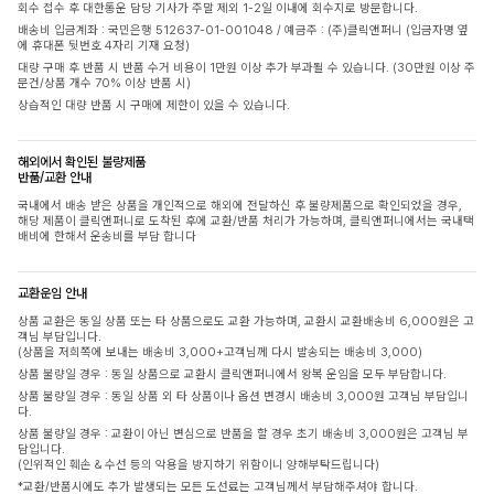
회수 접수 후 대한통운 담당 기사가 주말 제외 1-2일 이내에 회수지로 방문합니다.
배송비 입금계좌 : 국민은행 512637-01-001048 / 예금주 : (주)클릭앤퍼니 (입금자명 옆
에 휴대폰 뒷번호 4자리 기재 요청)
대량 구매 후 반품 시 반품 수거 비용이 1만원 이상 추가 부과될 수 있습니다. (30만원 이상 주
문건/상품 개수 70% 이상 반품 시)
상습적인 대량 반품 시 구매에 제한이 있을 수 있습니다.
해외에서 확인된 불량제품
반품/교환 안내
국내에서 배송 받은 상품을 개인적으로 해외에 전달하신 후 불량제품으로 확인되었을 경우,
해당 제품이 클릭앤퍼니로 도착된 후에 교환/반품 처리가 가능하며, 클릭앤퍼니에서는 국내택
배비에 한해서 운송비를 부담 합니다
교환운임 안내
상품 교환은 동일 상품 또는 타 상품으로도 교환 가능하며, 교환시 교환배송비 6,000원은 고
객님 부담입니다.
(상품을 저희쪽에 보내는 배송비 3,000+고객님께 다시 발송되는 배송비 3,000)
상품 불량일 경우 : 동일 상품으로 교환시 클릭앤퍼니에서 왕복 운임을 모두 부담합니다.
상품 불량일 경우 : 동일 상품 외 타 상품이나 옵션 변경시 배송비 3,000원 고객님 부담입니
다.
상품 불량일 경우 : 교환이 아닌 변심으로 반품을 할 경우 초기 배송비 3,000원은 고객님 부
담입니다.
(인위적인 훼손 & 수선 등의 악용을 방지하기 위함이니 양해부탁드립니다)
*교환/반품시에도 추가 발생되는 모든 도선료는 고객님께서 부담해주셔야 합니다.