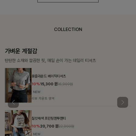
COLLECTION
가장 쉬운 코디
특별한 날부터 일상까지 함께하는 룩
쥬빌스트링 포켓원피스
17%
48,900
원
58,900원
리뷰 카운트 영역
블룬티 나시원피스+셔츠SET
15%
31,900
원
37,500원