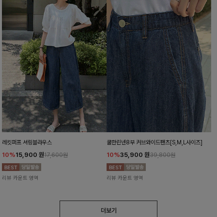
레킷퍼프 셔링블라우스
쿨한린넨8부 커브와이드팬츠[S,M,L사이즈]
10%
15,900
원
10%
35,900
원
17,600원
39,800원
리뷰 카운트 영역
리뷰 카운트 영역
더보기