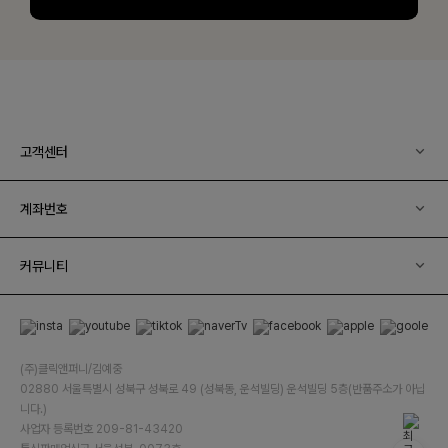
고객센터
계좌번호
커뮤니티
(주)클릭앤퍼니/김예중
02880 서울특별시 성북구 성북로 49 (성북동, 운석빌딩) 운석빌딩 5층(반품주소가 아닙
니다.)
사업자 등록번호 209-81-43420