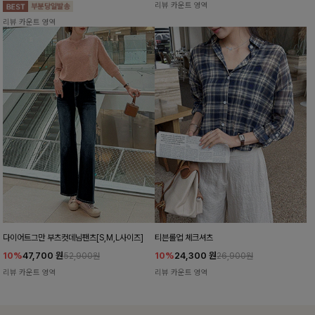
리뷰 카운트 영역
리뷰 카운트 영역
다이어트그만 부츠컷데님팬츠[S,M,L사이즈]
티븐롤업 체크셔츠
10%
47,700
원
10%
24,300
원
52,900원
26,900원
리뷰 카운트 영역
리뷰 카운트 영역