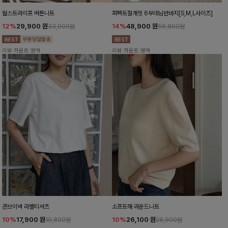
월스트라이프 버튼니트
퍼펙트절개핏 6부데님반바지[S,M,L사이즈]
12%
29,900
원
14%
48,900
원
33,900원
56,800원
리뷰 카운트 영역
리뷰 카운트 영역
콘브이넥 라벨티셔츠
소프트해 라운드니트
10%
17,900
원
10%
26,100
원
19,800원
28,900원