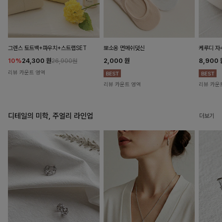
뽀소옹 면메쉬덧신
그렌스 토트백+파우치+스트랩SET
케루디 자
2,000
원
10%
24,300
원
8,900
26,900원
리뷰 카운트 영역
리뷰 카운트 영역
리뷰 카운
디테일의 미학, 주얼리 라인업
더보기