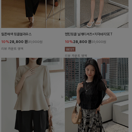
릴픈배색 링클블라우스
헨틴링클 날개티셔츠+치마바지SET
10%
28,800
원
10%
28,800
원
31,900원
31,900원
리뷰 카운트 영역
리뷰 카운트 영역