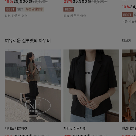
18%
29,900
원
28%
35,900
원
36,400원
49,800원
10%
34
리뷰 카운트 영역
리뷰 카운트 영역
리뷰 카운
여유로운 실루엣의 아우터
더보기
래나드 더블자켓
자빈닛 싱글자켓
캣민더블 