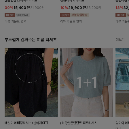
앤즌린넨 스퀘어나시니트
킹밋배색 카라니트
캘핀패턴 
30%
15,400
원
10%
29,900
원
18%
32
21,900원
33,200원
리뷰 카운트 영역
리뷰 카운트 영역
리뷰 카운
부드럽게 감싸주는 여름 티셔츠
더보기
테킷미 레터링티셔츠+반바지SET
(1+1)앤튼펜던트 퍼프티셔츠
밍디아 
SET