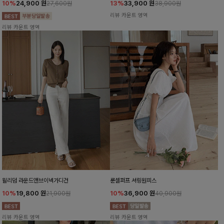
10%
24,900
원
13%
33,900
원
27,600원
38,900원
리뷰 카운트 영역
리뷰 카운트 영역
윌리덤 라운드앤브이넥가디건
룬셀퍼프 셔링원피스
10%
19,800
원
10%
36,900
원
21,900원
40,900원
리뷰 카운트 영역
리뷰 카운트 영역