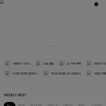
0
03
33
여름특가~45%
오늘 출발
단, 하루 혜택
NEW IT
우아한 실루엣 블라우스
하나로 완성된 코디 #원피스
데일리 #
WEEKLY BEST
NEW
BLOUSE
PANTS
DRESS
KNIT
T-SHIRT
ALL