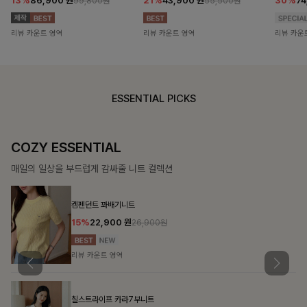
13%
86,900
원
21%
43,900
원
30%
7
99,800원
55,500원
리뷰 카운트 영역
리뷰 카운트 영역
리뷰 카운
ESSENTIAL PICKS
DOUBLE THE JOY
함께할 때 더욱 완벽한, 합리적인 선택으로 채우는 즐거움
필첸체크 스트링블라우스+플레어스커트SET
14%
42,900
원
49,800원
리뷰 카운트 영역
특스트라이프 링클원피스+스트링자켓SET