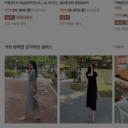
딱좋은5부 데님반바지[S,M,L,XL사이즈]
쿨코튼핀턱 밴딩반바지
더예쁜린넨
이즈]
10%
26,900
원
15%
19,900
원
29,800원
23,400원
12%
36
리뷰 카운트 영역
리뷰 카운트 영역
리뷰 카운
가장 완벽한 감각적인 원피스
더보기