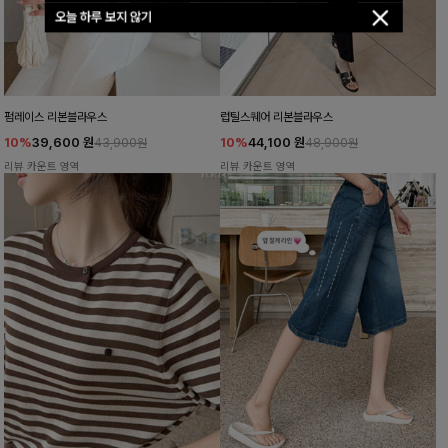
오늘 하루 보지 않기
펌레이스 리본블라우스
럽틸스퀘어 리본블라우스
10%
39,600
원
10%
44,100
원
43,900원
48,900원
리뷰 카운트 영역
리뷰 카운트 영역