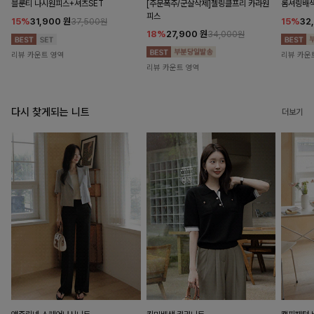
블룬티 나시원피스+셔츠SET
[주문폭주/군살삭제]젤링클프리 카라원
롬셔링배
피스
15%
31,900
원
15%
32
37,500원
18%
27,900
원
34,000원
리뷰 카운트 영역
리뷰 카운
리뷰 카운트 영역
다시 찾게되는 니트
더보기