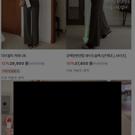
더리골지 카라니트
강력한편안함 와이드슬랙스[FREE,L사이즈]
12%
29,900
원
10%
37,800
원
33,900원
41,900원
리뷰 카운트 영역
리뷰 카운트 영역