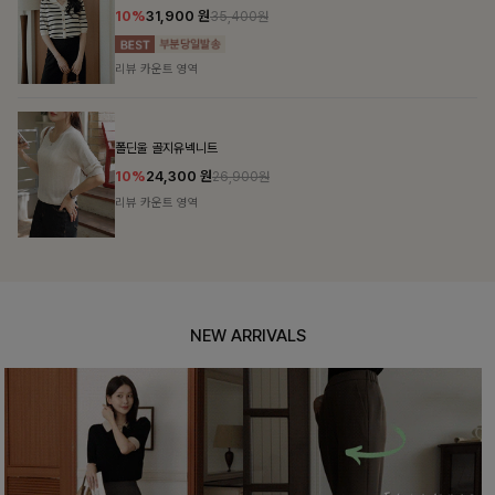
12%
69,900
원
79,400원
리뷰 카운트 영역
헨틴링클 날개티셔츠+치마바지SET
10%
28,800
원
31,900원
리뷰 카운트 영역
NEW ARRIVALS