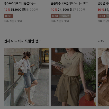
댕스트라이프 백버튼블라우스
율븐자수 도트블라우스+나시SET
덤링클 카
12%
51,900
원
10%
24,900
원
10%
34
58,900원
27,600원
리뷰 카운트 영역
리뷰 카운트 영역
리뷰 카운
언제 어디서나 특별한 팬츠
더보기