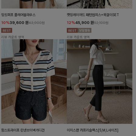
밍킷퍼프 플레어블라우스
캣밍레이어드 패턴원피스+목걸이SET
10%
39,600
원
12%
45,900
원
43,900원
52,100원
리뷰 카운트 영역
리뷰 카운트 영역
함스트라이프 린넨브이넥가디건
이지스판 카프리슬랙스[S,M,L사이즈]