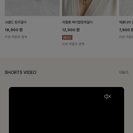
헤룬나비 
사셀드 링귀걸이
피엘룬 써지컬링목걸이
7,900
18,900
원
12,900
원
리뷰 카운
리뷰 카운트 영역
리뷰 카운트 영역
SHORTS VIDEO
더보기