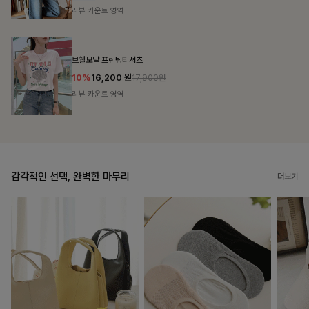
리뷰 카운트 영역
캣시어서커 버튼카라원피스+벨트SET
16%
79,900
원
95,100원
리뷰 카운트 영역
감각적인 선택, 완벽한 마무리
더보기