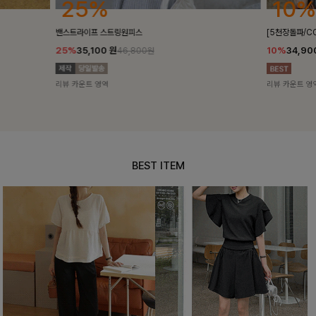
25%
10%
밴스트라이프 스트링원피스
[5천장돌파/C
25%
35,100
원
10%
34,90
46,800원
리뷰 카운트 영역
리뷰 카운트 영
BEST ITEM