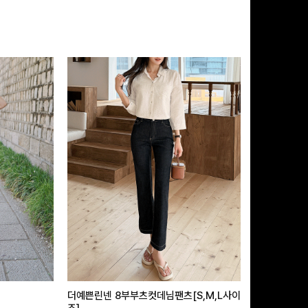
더예쁜린넨 8부부츠컷데님팬츠[S,M,L사이
급속쿨링효과 