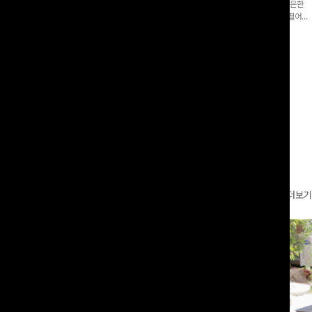
증👍]누구나 갖고 싶어할 슬랙스:)베이
[바스락소재💙/8부기장]사이드 버튼 디테일이 은은한
로 이쁜 핏 연출은 물론,쫀쫀한 스판끼
포인트가 되어주는 와이드 팬츠입니다. 여유롭게 떨어지
하게!
는 실루엣과 가볍게 바스락거리는 소재감으로 시원하고
00
원
14%
42,900
원
37,300원
49,800원
편안하게 즐기기 좋은 아이템-
리뷰 카운트 영역
더보기