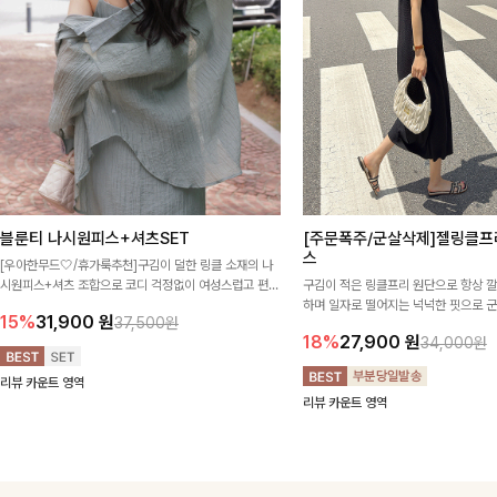
블룬티 나시원피스+셔츠SET
[주문폭주/군살삭제]젤링클프
스
[우아한무드🤍/휴가룩추천]구김이 덜한 링클 소재의 나
시원피스+셔츠 조합으로 코디 걱정없이 여성스럽고 편안
구김이 적은 링클프리 원단으로 항상 
하게 즐길 수 있는 아이템이에요:)
하며 일자로 떨어지는 넉넉한 핏으로 
15%
31,900
원
37,500원
해주는 원피스에요🖤
18%
27,900
원
34,000원
리뷰 카운트 영역
리뷰 카운트 영역