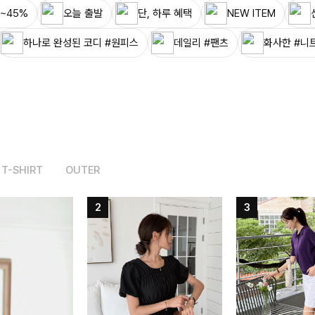
~45%
오늘 출발
단, 하루 혜택
NEW ITEM
하나로 완성된 코디 #원피스
데일리 #팬츠
화사한 #니
T-SHIRT
OUTER