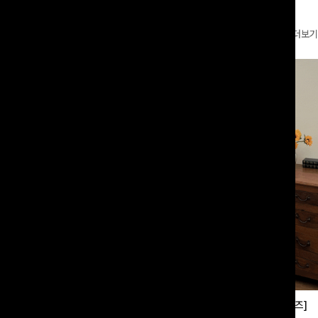
더보기
부츠컷슬랙스[S,M,L사이즈]
쿨링버튼 8부와이드팬츠[FREE,L사이즈]