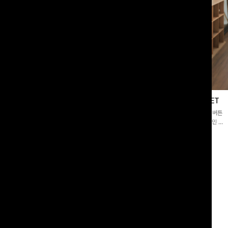
블라우스
제딧레이어드 블라우스+플레어팬츠SET
스퀘어넥]입체감 있는 링클 엠보 텍스
[완성도높은💗]레이어드한 듯 자연스러운 나시와 버튼
라우스- 여유로운 실루엣과 물결 짜임
원피스가 함께 구성된 세트 아이템입니다. 코디 고민 없
더해져 편안하면서도 여성스러운 무드를
이 한 벌만으로도 내추럴하면서 여성스러운 썸머룩 완성!
00
원
12%
43,900
원
34,800원
49,800원
리뷰 카운트 영역