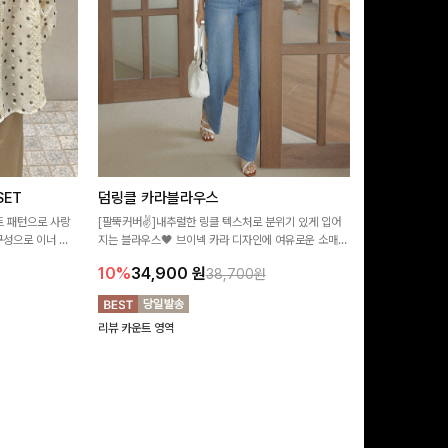
ET
덤링클 카라블라우스
비반드 링클
트 패턴으로 사랑
[팔뚝커버✌]내추럴한 링클 텍스처로 분위기 있게 입어
[구김걱정없는✨/
구성으로 이너 걱
지는 블라우스🖤 브이넥 카라 디자인에 여유로운 소매핏
처가 돋보이는 블
:)
더해져 여리하면서도 시원한 무드로 즐기기 좋아요-
소매 디테일이 
10%
34,900
원
17%
28,9
38,700원
연출해드려요!
리뷰 카운트 영역
리뷰 카운트 영역