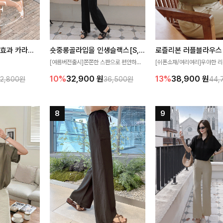
[재구매율1위] 냉감효과 카라니트
숏중롱골라입을 인생슬랙스[S,M,L,XL사이즈]
로즐리본 러플블라우스
[여름버전출시]쫀쫀한 스판으로 편안하게
[쉬폰소재/여리여리]우아한 리
필요가 없어요!얇
착용되어 누구나 입기 좋은 데일리 슬랙스!
연스럽게 흐르는 러플 디테일
10%
32,900
원
13%
38,900
원
32,800원
36,500원
44,
여름에도 시원하게
숏·기본·롱 기장과 와이드·부츠컷 핏까지 취
분위기를 더해주는 블라우스 
다
향에 맞게 선택할 수 있어 더욱 만족스러워
한 소재감과 여유롭게 떨어지
요
얼굴까지 화사해 보이며 세련
좋아요