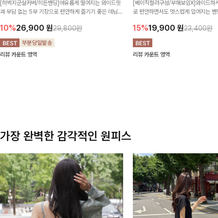
[허벅지군살커버/히든밴딩]여유롭게 떨어지는 와이드핏
[베이직컬러구성/부해보임X]와이드하게
과 부담 없는 5부 기장으로 편안하게 즐기기 좋은 데님
로 편안하면서도 멋스럽게 입어지는 밴딩
팬츠 ✨ 빈티지한 워싱감이 더해져 캐주얼하면서도 트렌
한 포켓 디테일 더해져 데일리룩부터 
10%
26,900
원
15%
19,900
원
29,800원
23,400원
디한 무드로 연출
높게 즐겨지는 아이템!
리뷰 카운트 영역
리뷰 카운트 영역
가장 완벽한 감각적인 원피스