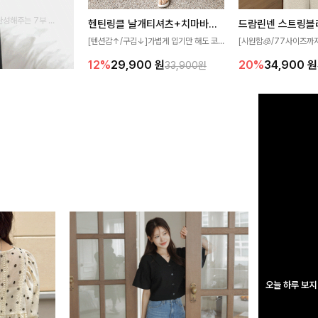
완성해주는 7부 블
헨틴링클 날개티셔츠+치마바지SET
드람린넨 스트링블
 스타일링을 연출하
[텐션감↑/구김↓]가볍게 입기만 해도 코
[시원함🧊/77사이즈까
디가 완성되는 세트 아이템으로, 자연스럽
한 텍스처가 돋보이는 블
12%
29,900
원
20%
34,900
원
33,900원
게 퍼지는 프릴 날개 소매가 우아한 포인트
없는 슬릿 카라 디자인이
를 더해드립니다💕 잔잔한 링클 텍스처 소
원하게 연출해드립니다 
재와 편안한 허리밴딩으로 하루 종일 산뜻
하고 쾌적하게 즐겨보세요!
오늘 하루 보지