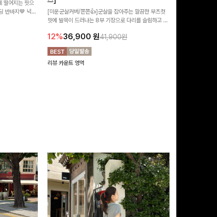
즈]
 떨어지는 핏으
[MADE/후기인
 반바지🤎 넉넉
[미운군살커버/쫀쫀👍]군살을 잡아주는 깔끔한 부츠컷
직하지만 부츠컷으
여행룩까지 활용도
핏에 발목이 드러나는 8부 기장으로 다리를 슬림하고 길
로 하루종일 편안
20%
29,9
어보이게 만들어주며 생지 소재로 멋을 더한 데님팬츠에
12%
36,900
원
41,900원
요~!
리뷰 카운트 영역
리뷰 카운트 영역