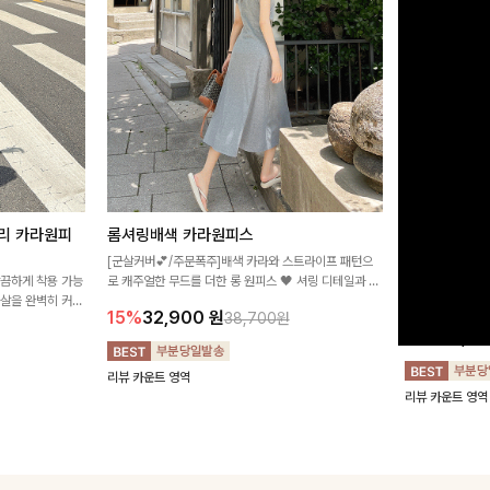
리 카라원피
롬셔링배색 카라원피스
[비율만점/
스
[군살커버💕/주문폭주]배색 카라와 스트라이프 패턴으
깔끔하게 착용 가능
로 캐주얼한 무드를 더한 롱 원피스 🖤 셔링 디테일과 쫀
고급스러운 플라
군살을 완벽히 커버
쫀한 스판 소재로 편안하면서도 여성스럽게 연출돼요
서 세련된 분위기
15%
32,900
원
38,700원
림하게 핏을 조절
12%
32,4
리뷰 카운트 영역
리뷰 카운트 영역