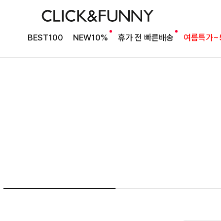
여름의 끝을 완성할
BEST100
NEW10%
휴가 전 빠른배송
여름특가~
감각적인 원피스
셀퍼프 셔링원피스