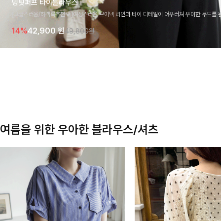
밍팃퍼프 타이블라우스
[고급스러움/하객룩추천💎]여성스러운 브이넥 라인과 타이 디테일이 어우러져 우아한 무드를 
라우스 🤍 여유로운 7부 소매로 편안하게 착용되며 데일리룩부터 출근룩, 하객룩까지 세련된
14%
42,900
원
49,800원
기 좋은 아이템이에요
여름을 위한 우아한 블라우스/셔츠