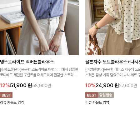
댕스트라이프 백버튼블라우스
율븐자수 도트블라우스+나시S
[활용도좋은✨]은은한 스트라이프 패턴이 더해져 심플한
[아방한핏🤍]은은한 레이스 자수와 도
코디에도 세련된 포인트를 더해드리며 깔끔한 스트라이
스러운 감성 가득 담았으며 나시 세트 
프 디테일로 유행 없이 오래 함께하기 좋은 블라우스예요
정없이 손쉽게 코디 가능한 블라우스에요
12%
51,900
원
10%
24,900
원
58,900원
27,600원
리뷰 카운트 영역
리뷰 카운트 영역