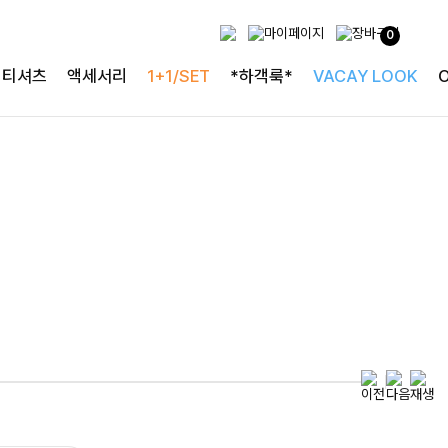
0
특별한 날을 빛내는
티셔츠
액세서리
1+1/SET
*하객룩*
VACAY LOOK
하객룩의 정석
로즐리본 러플블라우스