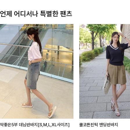
언제 어디서나 특별한 팬츠
딱좋은5부 데님반바지[S,M,L,XL사이즈]
쿨코튼핀턱 밴딩반바지