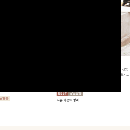
2차리오더]뮨스트링 플라워원피
딘젤퍼프 스트라이프원피스
[청순무드/체형커버]꾸안꾸 무드의 정석🤍 가볍고 산뜻
워 패턴과 랩 디자인으로 여성스러우면
한 착용감으로 여름 내내 손이 자주 가는 원피스예요- 은
를 더해주며 스트링이 내장되어있어 슬
은한 스트라이프 패턴과 여유로운 핏이 만나 편안함은 물
10%
64,900
원
72,100원
할 수 있어요🤍
론, 고급스러운 분위기까지 더해드립니다
00
원
36,800원
리뷰 카운트 영역