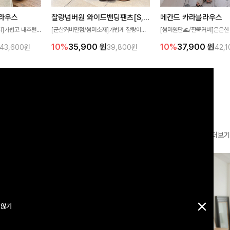
찰랑넘버원 와이드밴딩팬츠[S,M,L사이즈]
메칸드 카라블라우스
라우스
[군살커버만점/썸머소재]가볍게 찰랑이는
[썸머원단🌊/팔뚝커버]은은한
지]가볍고 내추럴
원단과 여유로운 와이드 핏으로 하루 종일
와 여유로운 실루엣이 만나 
라우스로, 답답함
10%
35,900
원
10%
37,900
원
39,800원
42,
43,600원
편안하게 착용하실 수 있는 팬츠입니다 🖤
세련된 무드를 연출해주는 블
 얼굴선을 더욱 시
✨ 허리 전체 밴딩과 스트링 디테일로 안정
리룩부터 출근룩까지 다양하게
🌿
감 있는 착용감을 더해드려요!
은 베이직한 디자인!
더보기
 않기