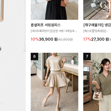
룬셀퍼프 셔링원피스
[데이트룩추천🩷]은은한 셔링 디테일과 퍼
[베스트🏆접촉냉감]
프 소매가 어우러져 사랑스러운 무드를 완
여름에도 무더위 걱정할 
10%
36,900
원
17%
27,300
원
40,900원
성해주는 원피스🤍 허리 스모크 밴딩이 슬
고 가벼운 소재감으로 
림한 실루엣을 연출해주며, 자연스럽게 퍼
즐기실 수 있는 니트랍니
지는 플레어 라인으로 여성스럽고 편안하게
즐기기 좋아요