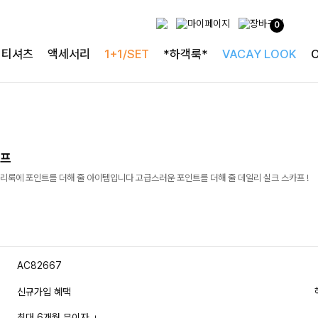
0
티셔츠
액세서리
1+1/SET
*하객룩*
VACAY LOOK
카프
리룩에 포인트를 더해 줄 아이템입니다 고급스러운 포인트를 더해 줄 데일리 실크 스카프 !
AC82667
신규가입 혜택
최대 6개월 무이자