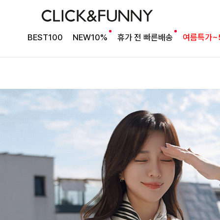
BEST100
NEW10%
휴가 전 빠른배송
여름특가~