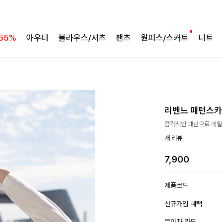
55%
아우터
블라우스/셔츠
팬츠
원피스/스커트
니트
리벤느 패턴스
감각적인 패턴으로 데일
개 리뷰
7,900
제품코드
신규가입 혜택
무이자 카드