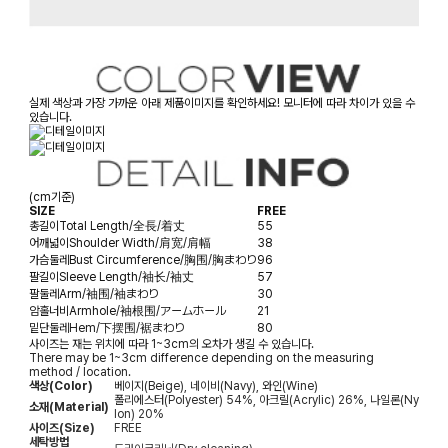
실제 색상과 가장 가까운 아래 제품이미지를 확인하세요! 모니터에 따라 차이가 있을 수
있습니다.
(cm기준)
SIZE
FREE
총길이
Total Length/全長/着丈
55
어깨넓이
Shoulder Width/肩宽/肩幅
38
가슴둘레
Bust Circumference/胸围/胸まわり
96
팔길이
Sleeve Length/袖长/袖丈
57
팔둘레
Arm/袖围/袖まわり
30
암홀너비
Armhole/袖根围/アームホール
21
밑단둘레
Hem/下摆围/裾まわり
80
사이즈는 재는 위치에 따라 1~3cm의 오차가 생길 수 있습니다.
There may be 1~3cm difference depending on the measuring
method / location.
색상(Color)
베이지(Beige), 네이비(Navy), 와인(Wine)
폴리에스터(Polyester) 54%, 아크릴(Acrylic) 26%, 나일론(Ny
소재(Material)
lon) 20%
사이즈(Size)
FREE
세탁방법