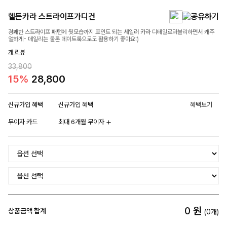
헬든카라 스트라이프가디건
경쾌한 스트라이프 패턴에 뒷모습까지 포인트 되는 세일러 카라 디테일로러블리하면서 캐주
얼하게- 데일리는 물론 데이트룩으로도 활용하기 좋아요:)
개 리뷰
33,800
15%
28,800
신규가입 혜택
신규가입 혜택
혜택보기
무이자 카드
최대 6개월 무이자
0
원
상품금액 합계
(
0
개)