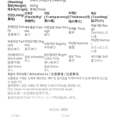
드라이크리닝(Dry cleaning)
(Washing)
중량(Weight)
400g
제조국(Origin)
중국(China)
두께감
신축성
비침
촉감
안감
(Lining/
(Flexibility/
(Transparency/
(Thickness/生
(Touching/
裏地)
伸縮性)
透け感)
肌ざわり)
地の厚さ)
까슬거림
Rou
전체안감
Enti
매우좋음
Flexi
비침있음
See-thro
두꺼움
Thick
gh
rly
ble
ugh
厚手
カサカサして
全体あり
あり
あり
いる
적당함
Norma
부분안감
Part
약간당겨짐
Slig
적당함
Normal
비침약간
Slightly
l
ially
htly
適度
ややあり
さらっとして
部分あり
若干あり
いる
안감탈부착
D
밝은칼라만
Bright
얇음
Thin
부드러움
Soft
없음
Inflexible
etachable
Color Only
なし
薄手
柔らかい
脱着可能
薄い色あり
없음
None
없음
None
なし
なし
취급시 주의사항 / Attention to / 注意事项 / 注意事項
상품별로 기재된 소재에 해당하는 세탁 및 관리법을 지켜주셔야 더 오래 예쁘게 입으실
수 있습니다.
클릭앤퍼니 모든 의류는 첫 세탁은 드라이크리닝을 권장합니다.
Dry Clean is recommended on the first wash.
建议在第一次洗涤时使用干洗。
最初の洗浄ではドライクリーニングをお勧めします。
MODEL
SIZE