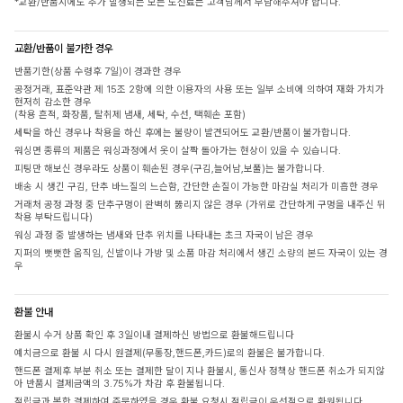
*교환/반품시에도 추가 발생되는 모든 도선료는 고객님께서 부담해주셔야 합니다.
교환/반품이 불가한 경우
반품기한(상품 수령후 7일)이 경과한 경우
공정거래, 표준약관 제 15조 2항에 의한 이용자의 사용 또는 일부 소비에 의하여 재화 가치가
현저히 감소한 경우
(착용 흔적, 화장품, 탈취제 냄새, 세탁, 수선, 택훼손 포함)
세탁을 하신 경우나 착용을 하신 후에는 불량이 발견되어도 교환/반품이 불가합니다.
워싱면 종류의 제품은 워싱과정에서 옷이 살짝 돌아가는 현상이 있을 수 있습니다.
피팅만 해보신 경우라도 상품이 훼손된 경우(구김,늘어남,보풀)는 불가합니다.
배송 시 생긴 구김, 단추 바느질의 느슨함, 간단한 손질이 가능한 마감실 처리가 미흡한 경우
거래처 공정 과정 중 단추구멍이 완벽히 뚫리지 않은 경우 (가위로 간단하게 구멍을 내주신 뒤
착용 부탁드립니다)
워싱 과정 중 발생하는 냄새와 단추 위치를 나타내는 초크 자국이 남은 경우
지퍼의 뻣뻣한 움직임, 신발이나 가방 및 소품 마감 처리에서 생긴 소량의 본드 자국이 있는 경
우
환불 안내
환불시 수거 상품 확인 후 3일이내 결제하신 방법으로 환불해드립니다
예치금으로 환불 시 다시 원결제(무통장,핸드폰,카드)로의 환불은 불가합니다.
핸드폰 결제후 부분 취소 또는 결제한 달이 지나 환불시, 통신사 정책상 핸드폰 취소가 되지않
아 반품시 결제금액의 3.75%가 차감 후 환불됩니다.
적립금과 복합 결제하여 주문하였을 경우 환불 요청시 적립금이 우선적으로 환원됩니다.