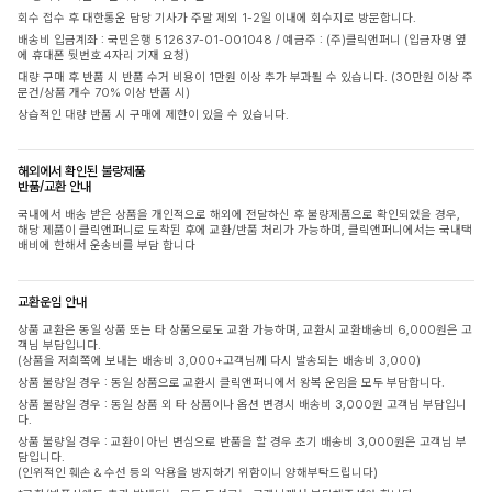
회수 접수 후 대한통운 담당 기사가 주말 제외 1-2일 이내에 회수지로 방문합니다.
배송비 입금계좌 : 국민은행 512637-01-001048 / 예금주 : (주)클릭앤퍼니 (입금자명 옆
에 휴대폰 뒷번호 4자리 기재 요청)
대량 구매 후 반품 시 반품 수거 비용이 1만원 이상 추가 부과될 수 있습니다. (30만원 이상 주
문건/상품 개수 70% 이상 반품 시)
상습적인 대량 반품 시 구매에 제한이 있을 수 있습니다.
해외에서 확인된 불량제품
반품/교환 안내
국내에서 배송 받은 상품을 개인적으로 해외에 전달하신 후 불량제품으로 확인되었을 경우,
해당 제품이 클릭앤퍼니로 도착된 후에 교환/반품 처리가 가능하며, 클릭앤퍼니에서는 국내택
배비에 한해서 운송비를 부담 합니다
교환운임 안내
상품 교환은 동일 상품 또는 타 상품으로도 교환 가능하며, 교환시 교환배송비 6,000원은 고
객님 부담입니다.
(상품을 저희쪽에 보내는 배송비 3,000+고객님께 다시 발송되는 배송비 3,000)
상품 불량일 경우 : 동일 상품으로 교환시 클릭앤퍼니에서 왕복 운임을 모두 부담합니다.
상품 불량일 경우 : 동일 상품 외 타 상품이나 옵션 변경시 배송비 3,000원 고객님 부담입니
다.
상품 불량일 경우 : 교환이 아닌 변심으로 반품을 할 경우 초기 배송비 3,000원은 고객님 부
담입니다.
(인위적인 훼손 & 수선 등의 악용을 방지하기 위함이니 양해부탁드립니다)