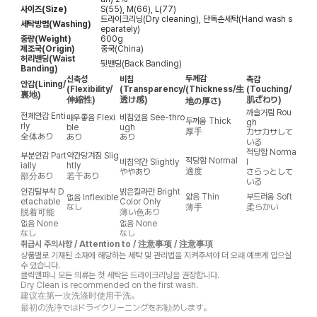
사이즈(Size)
S(55), M(66), L(77)
드라이크리닝(Dry cleaning), 단독손세탁(Hand wash s
세탁방법(Washing)
eparately)
중량(Weight)
600g
제조국(Origin)
중국(China)
허리밴딩(Waist
뒷밴딩(Back Banding)
Banding)
두께감
신축성
비침
촉감
안감
(Lining/
(Flexibility/
(Transparency/
(Thickness/生
(Touching/
裏地)
伸縮性)
透け感)
肌ざわり)
地の厚さ)
까슬거림
Rou
전체안감
Enti
매우좋음
Flexi
비침있음
See-thro
두꺼움
Thick
gh
rly
ble
ugh
厚手
カサカサして
全体あり
あり
あり
いる
적당함
Norma
부분안감
Part
약간당겨짐
Slig
적당함
Normal
비침약간
Slightly
l
ially
htly
適度
ややあり
さらっとして
部分あり
若干あり
いる
안감탈부착
D
밝은칼라만
Bright
얇음
Thin
부드러움
Soft
없음
Inflexible
etachable
Color Only
なし
薄手
柔らかい
脱着可能
薄い色あり
없음
None
없음
None
なし
なし
취급시 주의사항 / Attention to / 注意事项 / 注意事項
상품별로 기재된 소재에 해당하는 세탁 및 관리법을 지켜주셔야 더 오래 예쁘게 입으실
수 있습니다.
클릭앤퍼니 모든 의류는 첫 세탁은 드라이크리닝을 권장합니다.
Dry Clean is recommended on the first wash.
建议在第一次洗涤时使用干洗。
最初の洗浄ではドライクリーニングをお勧めします。