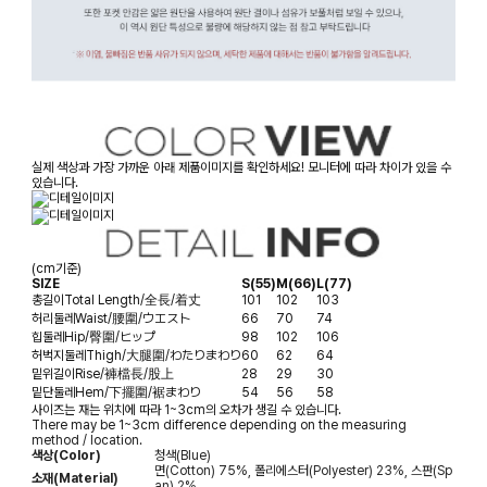
실제 색상과 가장 가까운 아래 제품이미지를 확인하세요! 모니터에 따라 차이가 있을 수
있습니다.
(cm기준)
SIZE
S(55)
M(66)
L(77)
총길이
Total Length/全長/着丈
101
102
103
허리둘레
Waist/腰圍/ウエスト
66
70
74
힙둘레
Hip/臀圍/ヒップ
98
102
106
허벅지둘레
Thigh/大腿圍/わたりまわり
60
62
64
밑위길이
Rise/褲檔長/股上
28
29
30
밑단둘레
Hem/下擺圍/裾まわり
54
56
58
사이즈는 재는 위치에 따라 1~3cm의 오차가 생길 수 있습니다.
There may be 1~3cm difference depending on the measuring
method / location.
색상(Color)
청색(Blue)
면(Cotton) 75%, 폴리에스터(Polyester) 23%, 스판(Sp
소재(Material)
an) 2%