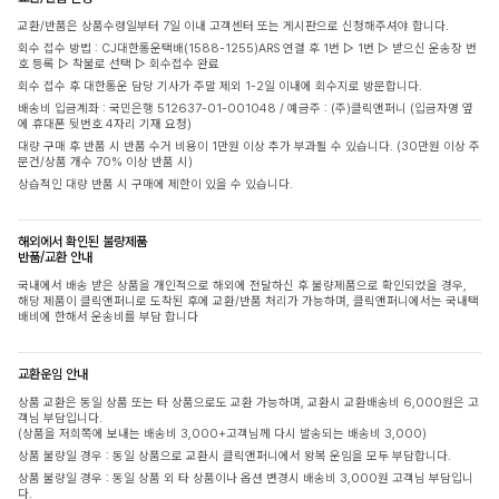
교환/반품은 상품수령일부터 7일 이내 고객센터 또는 게시판으로 신청해주셔야 합니다.
회수 접수 방법 : CJ대한통운택배(1588-1255)ARS 연결 후 1번 ▷ 1번 ▷ 받으신 운송장 번
호 등록 ▷ 착불로 선택 ▷ 회수접수 완료
회수 접수 후 대한통운 담당 기사가 주말 제외 1-2일 이내에 회수지로 방문합니다.
배송비 입금계좌 : 국민은행 512637-01-001048 / 예금주 : (주)클릭앤퍼니 (입금자명 옆
에 휴대폰 뒷번호 4자리 기재 요청)
대량 구매 후 반품 시 반품 수거 비용이 1만원 이상 추가 부과될 수 있습니다. (30만원 이상 주
문건/상품 개수 70% 이상 반품 시)
상습적인 대량 반품 시 구매에 제한이 있을 수 있습니다.
해외에서 확인된 불량제품
반품/교환 안내
국내에서 배송 받은 상품을 개인적으로 해외에 전달하신 후 불량제품으로 확인되었을 경우,
해당 제품이 클릭앤퍼니로 도착된 후에 교환/반품 처리가 가능하며, 클릭앤퍼니에서는 국내택
배비에 한해서 운송비를 부담 합니다
교환운임 안내
상품 교환은 동일 상품 또는 타 상품으로도 교환 가능하며, 교환시 교환배송비 6,000원은 고
객님 부담입니다.
(상품을 저희쪽에 보내는 배송비 3,000+고객님께 다시 발송되는 배송비 3,000)
상품 불량일 경우 : 동일 상품으로 교환시 클릭앤퍼니에서 왕복 운임을 모두 부담합니다.
상품 불량일 경우 : 동일 상품 외 타 상품이나 옵션 변경시 배송비 3,000원 고객님 부담입니
다.