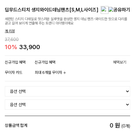
딥무드스티치 생지와이드데님팬츠[S,M,L사이즈]
세련된 스티치 디테일로 멋스러운 실루엣을 완성한 생지 데님 팬츠-와이드한 핏으로 다리를
곧고 길어 보이게 연출해 주는 트렌디 아이템이에요
개 리뷰
37,600
10%
33,900
신규가입 혜택
신규가입 혜택
혜택보기
무이자 카드
최대 6개월 무이자
0
원
상품금액 합계
(
0
개)