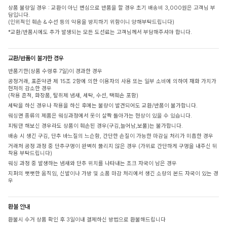
상품 불량일 경우 : 교환이 아닌 변심으로 반품을 할 경우 초기 배송비 3,000원은 고객님 부
담입니다.
(인위적인 훼손 & 수선 등의 악용을 방지하기 위함이니 양해부탁드립니다)
*교환/반품시에도 추가 발생되는 모든 도선료는 고객님께서 부담해주셔야 합니다.
교환/반품이 불가한 경우
반품기한(상품 수령후 7일)이 경과한 경우
공정거래, 표준약관 제 15조 2항에 의한 이용자의 사용 또는 일부 소비에 의하여 재화 가치가
현저히 감소한 경우
(착용 흔적, 화장품, 탈취제 냄새, 세탁, 수선, 택훼손 포함)
세탁을 하신 경우나 착용을 하신 후에는 불량이 발견되어도 교환/반품이 불가합니다.
워싱면 종류의 제품은 워싱과정에서 옷이 살짝 돌아가는 현상이 있을 수 있습니다.
피팅만 해보신 경우라도 상품이 훼손된 경우(구김,늘어남,보풀)는 불가합니다.
배송 시 생긴 구김, 단추 바느질의 느슨함, 간단한 손질이 가능한 마감실 처리가 미흡한 경우
거래처 공정 과정 중 단추구멍이 완벽히 뚫리지 않은 경우 (가위로 간단하게 구멍을 내주신 뒤
착용 부탁드립니다)
워싱 과정 중 발생하는 냄새와 단추 위치를 나타내는 초크 자국이 남은 경우
지퍼의 뻣뻣한 움직임, 신발이나 가방 및 소품 마감 처리에서 생긴 소량의 본드 자국이 있는 경
우
환불 안내
환불시 수거 상품 확인 후 3일이내 결제하신 방법으로 환불해드립니다