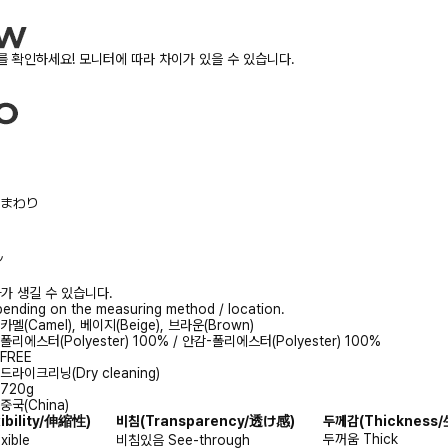
 확인하세요! 모니터에 따라 차이가 있을 수 있습니다.
/胸まわり
ル
가 생길 수 있습니다.
ending on the measuring method / location.
카멜(Camel), 베이지(Beige), 브라운(Brown)
폴리에스터(Polyester) 100% / 안감-폴리에스터(Polyester) 100%
FREE
드라이크리닝(Dry cleaning)
720g
중국(China)
xibility/伸縮性)
비침
(Transparency/透け感)
두께감
(Thicknes
두꺼움
Thick
exible
비침있음
See-through