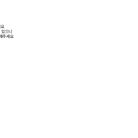
려요
수 있으니
고해주세요