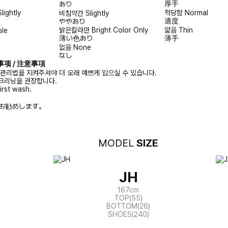
厚手
あり
Slightly
적당함
Normal
비침약간
Slightly
適度
ややあり
밝은칼라만
Bright Color Only
얇음
Thin
ble
薄い色あり
薄手
없음
None
なし
注意事项 / 注意事項
 관리법을 지켜주셔야 더 오래 예쁘게 입으실 수 있습니다.
크리닝을 권장합니다.
irst wash.
お勧めします。
MODEL
SIZE
JH
167cm
TOP(55)
BOTTOM(26)
SHOES(240)