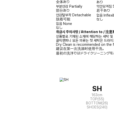
全体あり
あり
부분안감
Partially
약간당겨짐
部分あり
若干あり
안감탈부착
Detachable
없음
Inflexi
脱着可能
なし
없음
None
なし
취급시 주의사항 / Attention to / 
상품별로 기재된 소재에 해당하는 세탁 및
클릭앤퍼니 모든 의류는 첫 세탁은 드라이
Dry Clean is recommended on the f
建议在第一次洗涤时使用干洗。
最初の洗浄ではドライクリーニングを
SH
163cm
TOP(55)
BOTTOM(26)
SHOES(240)