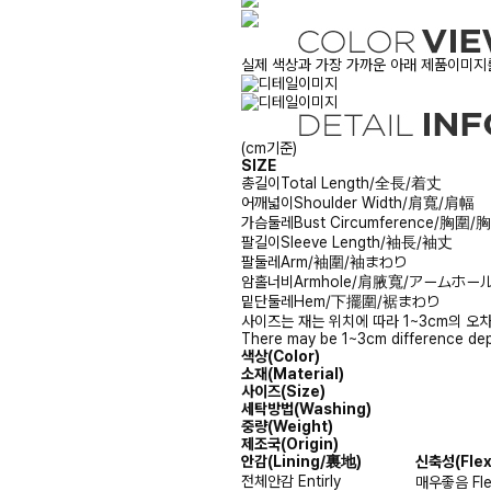
실제 색상과 가장 가까운 아래 제품이미지를
(cm기준)
SIZE
총길이
Total Length/全長/着丈
어깨넓이
Shoulder Width/肩寬/肩幅
가슴둘레
Bust Circumference/胸圍
팔길이
Sleeve Length/袖長/袖丈
팔둘레
Arm/袖圍/袖まわり
암홀너비
Armhole/肩腋寬/アームホー
밑단둘레
Hem/下擺圍/裾まわり
사이즈는 재는 위치에 따라 1~3cm의 오차
There may be 1~3cm difference dep
색상(Color)
소재(Material)
사이즈(Size)
세탁방법(Washing)
중량(Weight)
제조국(Origin)
안감
(Lining/裏地)
신축성
(Fle
전체안감
Entirly
매우좋음
Fl