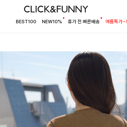
BEST100
NEW10%
휴가 전 빠른배송
여름특가~