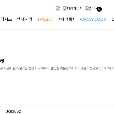
0
티셔츠
액세서리
1+1/SET
*하객룩*
VACAY LOOK
자켓
로 가을에 잘 어울리는 감성 가득 아우터-깔끔한 라운드넥에 세미크롭 기장으로 코디에 어려
JK82652