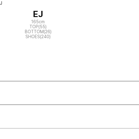
EJ
165cm
TOP(55)
BOTTOM(26)
SHOES(240)