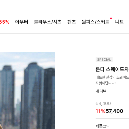
55%
아우터
블라우스/셔츠
팬츠
원피스/스커트
니트
룬디 스웨이드
매트한 질감의 스웨이드
자켓이랍니다:)
개 리뷰
64,400
11%
57,400
제품코드