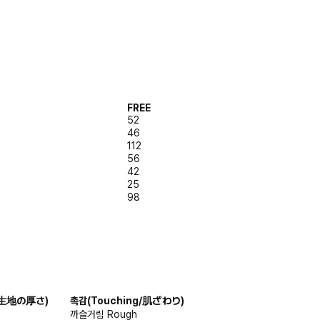
FREE
52
46
112
56
42
25
98
s/生地の厚さ)
촉감
(Touching/肌ざわり)
까슬거림
Rough