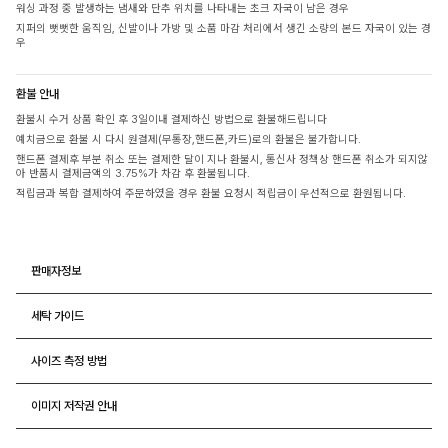
워싱 과정 중 발생하는 냄새와 단추 위치를 나타내는 초크 자국이 남은 경우
지퍼의 뻣뻣한 움직임, 신발이나 가방 및 소품 마감 처리에서 생긴 소량의 본드 자국이 있는 경
우
환불 안내
환불시 수거 상품 확인 후 3일이내 결제하신 방법으로 환불해드립니다
예치금으로 환불 시 다시 원결제(무통장,핸드폰,카드)로의 환불은 불가합니다.
핸드폰 결제후 부분 취소 또는 결제한 달이 지나 환불시, 통신사 정책상 핸드폰 취소가 되지않
아 반품시 결제금액의 3.75%가 차감 후 환불됩니다.
적립금과 복합 결제하여 주문하였을 경우 환불 요청시 적립금이 우선적으로 환원됩니다.
판매자정보
세탁 가이드
사이즈 측정 방법
이미지 저작권 안내