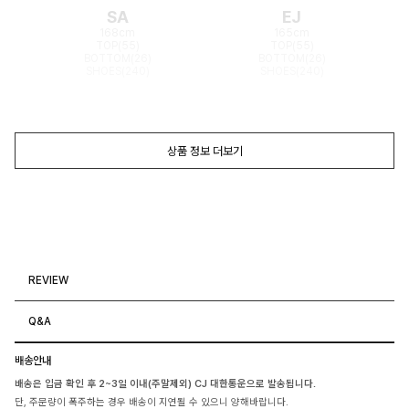
SA
EJ
168cm
165cm
TOP(55)
TOP(55)
BOTTOM(26)
BOTTOM(26)
SHOES(240)
SHOES(240)
상품 정보 더보기
REVIEW
Q&A
배송안내
배송은 입금 확인 후 2~3일 이내(주말제외) CJ 대한통운으로 발송됩니다.
단, 주문량이 폭주하는 경우 배송이 지연될 수 있으니 양해바랍니다.