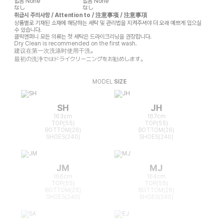
없음
None
없음
None
なし
なし
취급시 주의사항 / Attention to / 注意事项 / 注意事項
상품별로 기재된 소재에 해당하는 세탁 및 관리법을 지켜주셔야 더 오래 예쁘게 입으실
수 있습니다.
클릭앤퍼니 모든 의류는 첫 세탁은 드라이크리닝을 권장합니다.
Dry Clean is recommended on the first wash.
建议在第一次洗涤时使用干洗。
最初の洗浄ではドライクリーニングをお勧めします。
MODEL
SIZE
SH
JH
163cm
167cm
TOP(55)
TOP(55)
BOTTOM(26)
BOTTOM(26)
SHOES(240)
SHOES(240)
JM
MJ
166cm
164cm
TOP(55)
TOP(55)
BOTTOM(25)
BOTTOM(26)
SHOES(240)
SHOES(240)