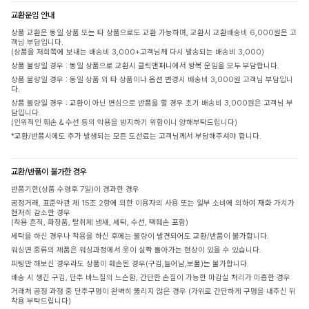
교환운임 안내
상품 교환은 동일 상품 또는 타 상품으로도 교환 가능하며, 교환시 교환배송비 6,000원은 고
객님 부담입니다.
(상품을 저희쪽에 보내는 배송비 3,000+고객님께 다시 발송되는 배송비 3,000)
상품 불량일 경우 : 동일 상품으로 교환시 클릭앤퍼니에서 왕복 운임을 모두 부담합니다.
상품 불량일 경우 : 동일 상품 외 타 상품이나 옵션 변경시 배송비 3,000원 고객님 부담입니
다.
상품 불량일 경우 : 교환이 아닌 변심으로 반품을 할 경우 초기 배송비 3,000원은 고객님 부
담입니다.
(인위적인 훼손 & 수선 등의 악용을 방지하기 위함이니 양해부탁드립니다)
*교환/반품시에도 추가 발생되는 모든 도선료는 고객님께서 부담해주셔야 합니다.
교환/반품이 불가한 경우
반품기한(상품 수령후 7일)이 경과한 경우
공정거래, 표준약관 제 15조 2항에 의한 이용자의 사용 또는 일부 소비에 의하여 재화 가치가
현저히 감소한 경우
(착용 흔적, 화장품, 탈취제 냄새, 세탁, 수선, 택훼손 포함)
세탁을 하신 경우나 착용을 하신 후에는 불량이 발견되어도 교환/반품이 불가합니다.
워싱면 종류의 제품은 워싱과정에서 옷이 살짝 돌아가는 현상이 있을 수 있습니다.
피팅만 해보신 경우라도 상품이 훼손된 경우(구김,늘어남,보풀)는 불가합니다.
배송 시 생긴 구김, 단추 바느질의 느슨함, 간단한 손질이 가능한 마감실 처리가 미흡한 경우
거래처 공정 과정 중 단추구멍이 완벽히 뚫리지 않은 경우 (가위로 간단하게 구멍을 내주신 뒤
착용 부탁드립니다)