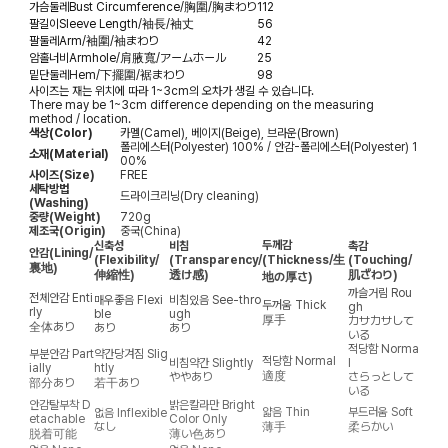
가슴둘레
Bust Circumference/胸圍/胸まわり
112
팔길이
Sleeve Length/袖長/袖丈
56
팔둘레
Arm/袖圍/袖まわり
42
암홀너비
Armhole/肩腋寬/アームホール
25
밑단둘레
Hem/下擺圍/裾まわり
98
사이즈는 재는 위치에 따라 1~3cm의 오차가 생길 수 있습니다.
There may be 1~3cm difference depending on the measuring
method / location.
색상(Color)
카멜(Camel), 베이지(Beige), 브라운(Brown)
폴리에스터(Polyester) 100% / 안감-폴리에스터(Polyester) 1
소재(Material)
00%
사이즈(Size)
FREE
세탁방법
드라이크리닝(Dry cleaning)
(Washing)
중량(Weight)
720g
제조국(Origin)
중국(China)
두께감
신축성
비침
촉감
안감
(Lining/
(Flexibility/
(Transparency/
(Thickness/生
(Touching/
裏地)
伸縮性)
透け感)
肌ざわり)
地の厚さ)
까슬거림
Rou
전체안감
Enti
매우좋음
Flexi
비침있음
See-thro
두꺼움
Thick
gh
rly
ble
ugh
厚手
カサカサして
全体あり
あり
あり
いる
적당함
Norma
부분안감
Part
약간당겨짐
Slig
적당함
Normal
비침약간
Slightly
l
ially
htly
適度
ややあり
さらっとして
部分あり
若干あり
いる
안감탈부착
D
밝은칼라만
Bright
얇음
Thin
부드러움
Soft
없음
Inflexible
etachable
Color Only
なし
薄手
柔らかい
脱着可能
薄い色あり