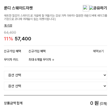
룬디 스웨이드자켓
매트한 질감의 스웨이드로 가을에 잘 어울리는 감성 가득 아우터-깔끔한 라운드넥에 세미크롭
기장으로 코디에 어려움이 없는 자켓이랍니다:)
개 리뷰
64,400
11%
57,400
신규가입 혜택
신규가입 혜택
혜택보기
무이자 카드
최대 6개월 무이자
0
원
상품금액 합계
(
0
개)