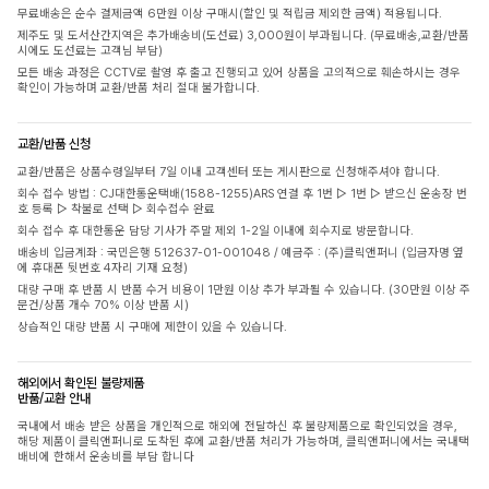
무료배송은 순수 결제금액 6만원 이상 구매시(할인 및 적립금 제외한 금액) 적용됩니다.
제주도 및 도서산간지역은 추가배송비(도선료) 3,000원이 부과됩니다. (무료배송,교환/반품
시에도 도선료는 고객님 부담)
모든 배송 과정은 CCTV로 촬영 후 출고 진행되고 있어 상품을 고의적으로 훼손하시는 경우
확인이 가능하며 교환/반품 처리 절대 불가합니다.
교환/반품 신청
교환/반품은 상품수령일부터 7일 이내 고객센터 또는 게시판으로 신청해주셔야 합니다.
회수 접수 방법 : CJ대한통운택배(1588-1255)ARS 연결 후 1번 ▷ 1번 ▷ 받으신 운송장 번
호 등록 ▷ 착불로 선택 ▷ 회수접수 완료
회수 접수 후 대한통운 담당 기사가 주말 제외 1-2일 이내에 회수지로 방문합니다.
배송비 입금계좌 : 국민은행 512637-01-001048 / 예금주 : (주)클릭앤퍼니 (입금자명 옆
에 휴대폰 뒷번호 4자리 기재 요청)
대량 구매 후 반품 시 반품 수거 비용이 1만원 이상 추가 부과될 수 있습니다. (30만원 이상 주
문건/상품 개수 70% 이상 반품 시)
상습적인 대량 반품 시 구매에 제한이 있을 수 있습니다.
해외에서 확인된 불량제품
반품/교환 안내
국내에서 배송 받은 상품을 개인적으로 해외에 전달하신 후 불량제품으로 확인되었을 경우,
해당 제품이 클릭앤퍼니로 도착된 후에 교환/반품 처리가 가능하며, 클릭앤퍼니에서는 국내택
배비에 한해서 운송비를 부담 합니다