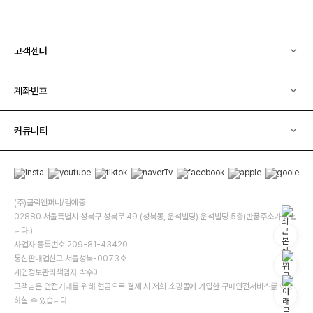
고객센터
계좌번호
커뮤니티
(주)클릭앤퍼니/김예중
02880 서울특별시 성북구 성북로 49 (성북동, 운석빌딩) 운석빌딩 5층(반품주소가 아닙
니다.)
사업자 등록번호 209-81-43420
통신판매업신고 서울성북-0073호
개인정보관리책임자 박수미
고객님은 안전거래를 위해 현금으로 결제 시 저희 소핑몰에 가입한 구매안전서비스를 이용
하실 수 있습니다.