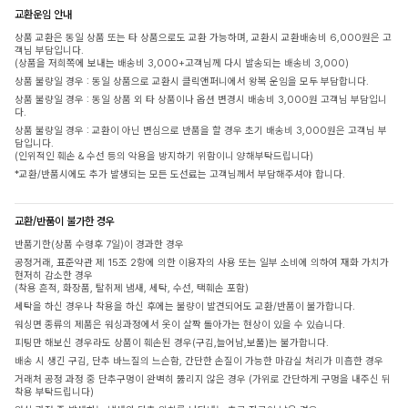
교환운임 안내
상품 교환은 동일 상품 또는 타 상품으로도 교환 가능하며, 교환시 교환배송비 6,000원은 고
객님 부담입니다.
(상품을 저희쪽에 보내는 배송비 3,000+고객님께 다시 발송되는 배송비 3,000)
상품 불량일 경우 : 동일 상품으로 교환시 클릭앤퍼니에서 왕복 운임을 모두 부담합니다.
상품 불량일 경우 : 동일 상품 외 타 상품이나 옵션 변경시 배송비 3,000원 고객님 부담입니
다.
상품 불량일 경우 : 교환이 아닌 변심으로 반품을 할 경우 초기 배송비 3,000원은 고객님 부
담입니다.
(인위적인 훼손 & 수선 등의 악용을 방지하기 위함이니 양해부탁드립니다)
*교환/반품시에도 추가 발생되는 모든 도선료는 고객님께서 부담해주셔야 합니다.
교환/반품이 불가한 경우
반품기한(상품 수령후 7일)이 경과한 경우
공정거래, 표준약관 제 15조 2항에 의한 이용자의 사용 또는 일부 소비에 의하여 재화 가치가
현저히 감소한 경우
(착용 흔적, 화장품, 탈취제 냄새, 세탁, 수선, 택훼손 포함)
세탁을 하신 경우나 착용을 하신 후에는 불량이 발견되어도 교환/반품이 불가합니다.
워싱면 종류의 제품은 워싱과정에서 옷이 살짝 돌아가는 현상이 있을 수 있습니다.
피팅만 해보신 경우라도 상품이 훼손된 경우(구김,늘어남,보풀)는 불가합니다.
배송 시 생긴 구김, 단추 바느질의 느슨함, 간단한 손질이 가능한 마감실 처리가 미흡한 경우
거래처 공정 과정 중 단추구멍이 완벽히 뚫리지 않은 경우 (가위로 간단하게 구멍을 내주신 뒤
착용 부탁드립니다)