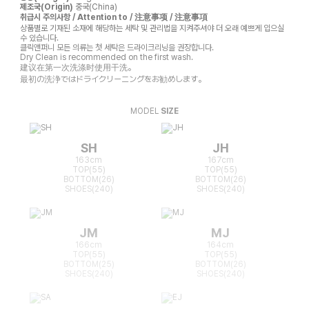
제조국(Origin)
중국(China)
취급시 주의사항 / Attention to / 注意事项 / 注意事項
상품별로 기재된 소재에 해당하는 세탁 및 관리법을 지켜주셔야 더 오래 예쁘게 입으실
수 있습니다.
클릭앤퍼니 모든 의류는 첫 세탁은 드라이크리닝을 권장합니다.
Dry Clean is recommended on the first wash.
建议在第一次洗涤时使用干洗。
最初の洗浄ではドライクリーニングをお勧めします。
MODEL
SIZE
SH
JH
163cm
167cm
TOP(55)
TOP(55)
BOTTOM(26)
BOTTOM(26)
SHOES(240)
SHOES(240)
JM
MJ
166cm
164cm
TOP(55)
TOP(55)
BOTTOM(25)
BOTTOM(26)
SHOES(240)
SHOES(240)