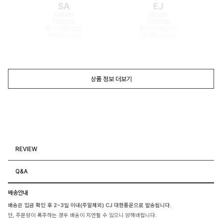
SA
EJ
168cm
165cm
TOP(55)
TOP(55)
BOTTOM(26)
BOTTOM(26)
SHOES(240)
SHOES(240)
상품 정보 더보기
REVIEW
Q&A
배송안내
배송은 입금 확인 후 2~3일 이내(주말제외) CJ 대한통운으로 발송됩니다.
단, 주문량이 폭주하는 경우 배송이 지연될 수 있으니 양해바랍니다.