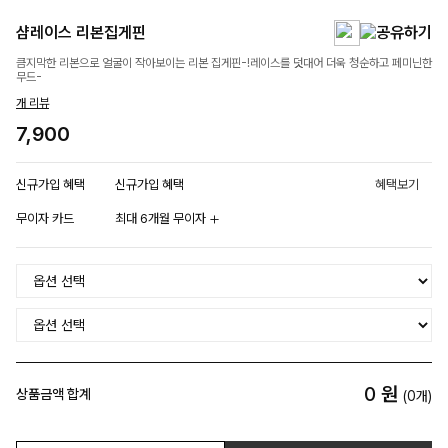
샴레이스 리본집게핀
큼지막한 리본으로 얼굴이 작아보이는 리본 집게핀-!레이스를 덧대어 더욱 청순하고 페미닌한
무드-
개 리뷰
7,900
신규가입 혜택
신규가입 혜택
혜택보기
무이자 카드
최대 6개월 무이자
0
원
상품금액 합계
(
0
개)