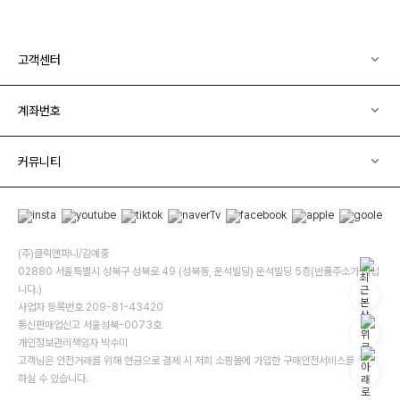
고객센터
계좌번호
커뮤니티
(주)클릭앤퍼니/김예중
02880 서울특별시 성북구 성북로 49 (성북동, 운석빌딩) 운석빌딩 5층(반품주소가 아닙
니다.)
사업자 등록번호 209-81-43420
통신판매업신고 서울성북-0073호
개인정보관리책임자 박수미
고객님은 안전거래를 위해 현금으로 결제 시 저희 소핑몰에 가입한 구매안전서비스를 이용
하실 수 있습니다.