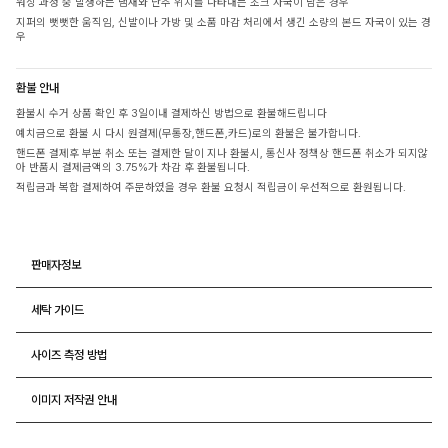
워싱 과정 중 발생하는 냄새와 단추 위치를 나타내는 초크 자국이 남은 경우
지퍼의 뻣뻣한 움직임, 신발이나 가방 및 소품 마감 처리에서 생긴 소량의 본드 자국이 있는 경
우
환불 안내
환불시 수거 상품 확인 후 3일이내 결제하신 방법으로 환불해드립니다
예치금으로 환불 시 다시 원결제(무통장,핸드폰,카드)로의 환불은 불가합니다.
핸드폰 결제후 부분 취소 또는 결제한 달이 지나 환불시, 통신사 정책상 핸드폰 취소가 되지않
아 반품시 결제금액의 3.75%가 차감 후 환불됩니다.
적립금과 복합 결제하여 주문하였을 경우 환불 요청시 적립금이 우선적으로 환원됩니다.
판매자정보
세탁 가이드
사이즈 측정 방법
이미지 저작권 안내