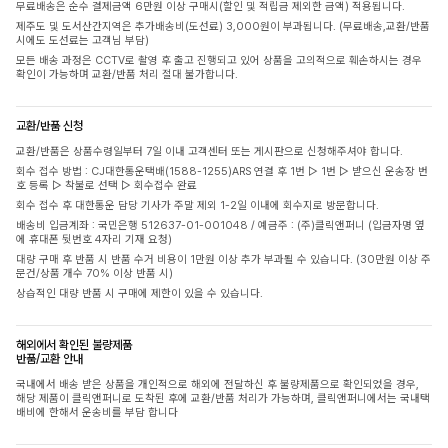
무료배송은 순수 결제금액 6만원 이상 구매시(할인 및 적립금 제외한 금액) 적용됩니다.
제주도 및 도서산간지역은 추가배송비(도선료) 3,000원이 부과됩니다. (무료배송,교환/반품
시에도 도선료는 고객님 부담)
모든 배송 과정은 CCTV로 촬영 후 출고 진행되고 있어 상품을 고의적으로 훼손하시는 경우
확인이 가능하며 교환/반품 처리 절대 불가합니다.
교환/반품 신청
교환/반품은 상품수령일부터 7일 이내 고객센터 또는 게시판으로 신청해주셔야 합니다.
회수 접수 방법 : CJ대한통운택배(1588-1255)ARS 연결 후 1번 ▷ 1번 ▷ 받으신 운송장 번
호 등록 ▷ 착불로 선택 ▷ 회수접수 완료
회수 접수 후 대한통운 담당 기사가 주말 제외 1-2일 이내에 회수지로 방문합니다.
배송비 입금계좌 : 국민은행 512637-01-001048 / 예금주 : (주)클릭앤퍼니 (입금자명 옆
에 휴대폰 뒷번호 4자리 기재 요청)
대량 구매 후 반품 시 반품 수거 비용이 1만원 이상 추가 부과될 수 있습니다. (30만원 이상 주
문건/상품 개수 70% 이상 반품 시)
상습적인 대량 반품 시 구매에 제한이 있을 수 있습니다.
해외에서 확인된 불량제품
반품/교환 안내
국내에서 배송 받은 상품을 개인적으로 해외에 전달하신 후 불량제품으로 확인되었을 경우,
해당 제품이 클릭앤퍼니로 도착된 후에 교환/반품 처리가 가능하며, 클릭앤퍼니에서는 국내택
배비에 한해서 운송비를 부담 합니다