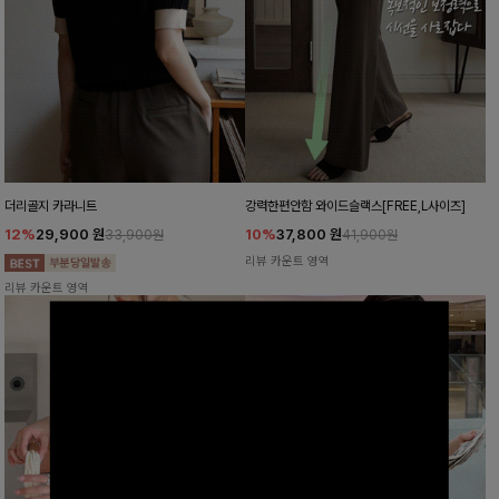
더리골지 카라니트
강력한편안함 와이드슬랙스[FREE,L사이즈]
12%
29,900
원
10%
37,800
원
33,900원
41,900원
리뷰 카운트 영역
리뷰 카운트 영역