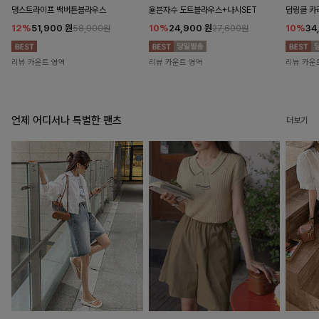
댕스트라이프 백버튼블라우스
율븐자수 도트블라우스+나시SET
덤링클 카
12%
51,900
원
10%
24,900
원
10%
34
58,900원
27,600원
리뷰 카운트 영역
리뷰 카운트 영역
리뷰 카운
언제 어디서나 특별한 팬츠
더보기