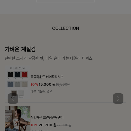
COLLECTION
가장 쉬운 코디
특별한 날부터 일상까지 함께하는 룩
쥬빌스트링 포켓원피스
17%
48,900
원
58,900원
리뷰 카운트 영역
블룬티 나시원피스+셔츠SET
15%
31,900
원
37,500원