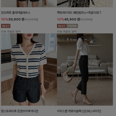
밍킷퍼프 플레어블라우스
캣밍레이어드 패턴원피스+목걸이SET
10%
39,600
원
12%
45,900
원
43,900원
52,100원
리뷰 카운트 영역
리뷰 카운트 영역
함스트라이프 린넨브이넥가디건
이지스판 카프리슬랙스[S,M,L사이즈]