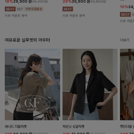
18%
29,900
원
28%
35,900
원
36,400원
49,800원
10%
34
리뷰 카운트 영역
리뷰 카운트 영역
리뷰 카운
여유로운 실루엣의 아우터
더보기
래나드 더블자켓
자빈닛 싱글자켓
캣민더블 