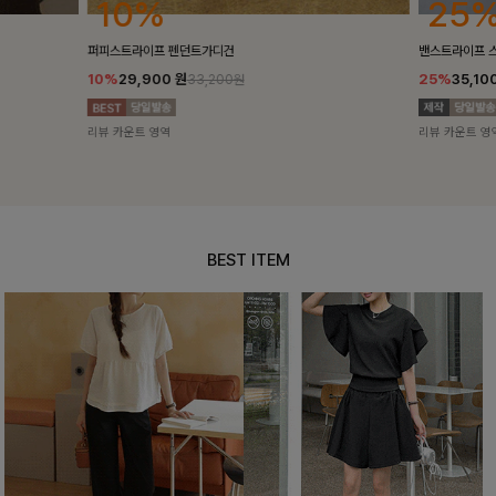
25%
10%
밴스트라이프 스트링원피스
[5천장돌파/C
25%
35,100
원
10%
34,90
46,800원
리뷰 카운트 영역
리뷰 카운트 영
BEST ITEM