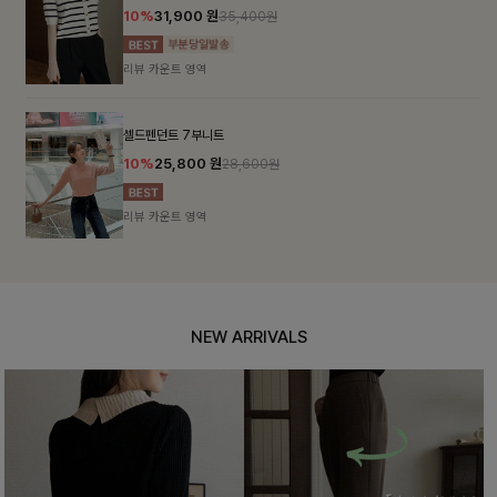
10%
31,900
원
35,400원
리뷰 카운트 영역
셀드펜던트 7부니트
10%
25,800
원
28,600원
리뷰 카운트 영역
NEW ARRIVALS