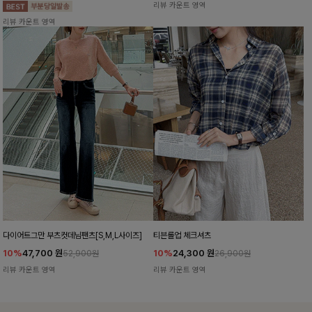
리뷰 카운트 영역
리뷰 카운트 영역
다이어트그만 부츠컷데님팬츠[S,M,L사이즈]
티븐롤업 체크셔츠
10%
47,700
원
10%
24,300
원
52,900원
26,900원
리뷰 카운트 영역
리뷰 카운트 영역