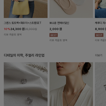
뽀소옹 면메쉬덧신
그렌스 토트백+파우치+스트랩SET
케루디 자
2,000
원
10%
24,300
원
8,900
26,900원
리뷰 카운트 영역
리뷰 카운트 영역
리뷰 카운
디테일의 미학, 주얼리 라인업
더보기