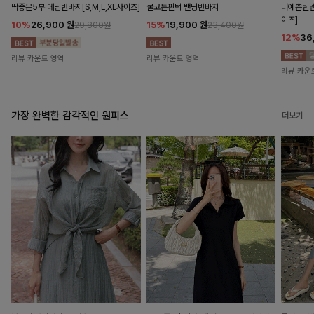
딱좋은5부 데님반바지[S,M,L,XL사이즈]
쿨코튼핀턱 밴딩반바지
더예쁜린넨
이즈]
10%
26,900
원
15%
19,900
원
29,800원
23,400원
12%
36
리뷰 카운트 영역
리뷰 카운트 영역
리뷰 카운
가장 완벽한 감각적인 원피스
더보기