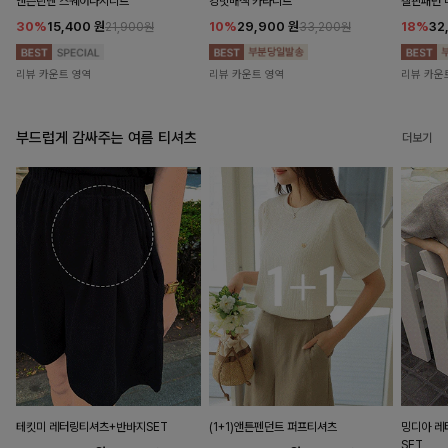
앤즌린넨 스퀘어나시니트
킹밋배색 카라니트
캘핀패턴 
30%
15,400
원
10%
29,900
원
18%
32
21,900원
33,200원
리뷰 카운트 영역
리뷰 카운트 영역
리뷰 카운
부드럽게 감싸주는 여름 티셔츠
더보기
테킷미 레터링티셔츠+반바지SET
(1+1)앤튼펜던트 퍼프티셔츠
밍디아 
SET