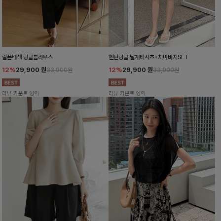
릴픈배색 링클블라우스
헨틴링클 날개티셔츠+치마바지SET
12%
29,900
원
12%
29,900
원
33,900원
33,900원
리뷰 카운트 영역
리뷰 카운트 영역