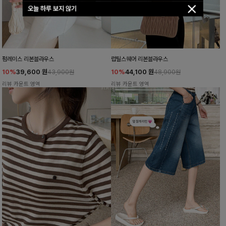
오늘 하루 보지 않기
펌레이스 리본블라우스
럽틸스퀘어 리본블라우스
10%
39,600
원
10%
44,100
원
43,900원
48,900원
리뷰 카운트 영역
리뷰 카운트 영역