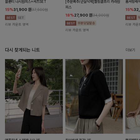
블룬티 나시원피스+셔츠SET
[주문폭주/군살삭제]젤링클프리 카라원
롬셔링배
피스
15%
31,900
원
15%
32
37,500원
18%
27,900
원
34,000원
리뷰 카운트 영역
리뷰 카운
리뷰 카운트 영역
다시 찾게되는 니트
더보기