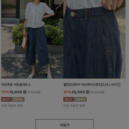
레킷퍼프 셔링블라우스
쿨한린넨8부 커브와이드팬츠[S,M,L사이즈]
10%
15,900
원
10%
35,900
원
17,600원
39,800원
리뷰 카운트 영역
리뷰 카운트 영역
더보기