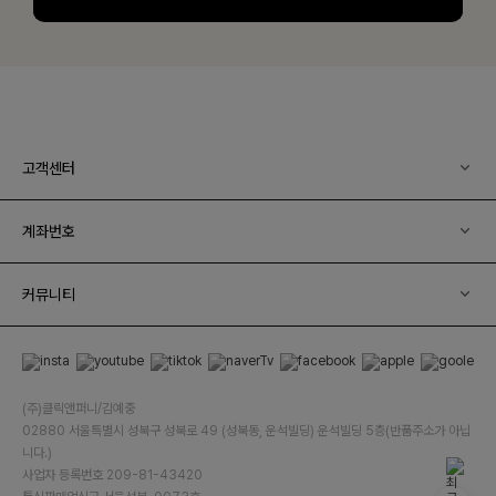
고객센터
계좌번호
커뮤니티
(주)클릭앤퍼니/김예중
02880 서울특별시 성북구 성북로 49 (성북동, 운석빌딩) 운석빌딩 5층(반품주소가 아닙
니다.)
사업자 등록번호 209-81-43420