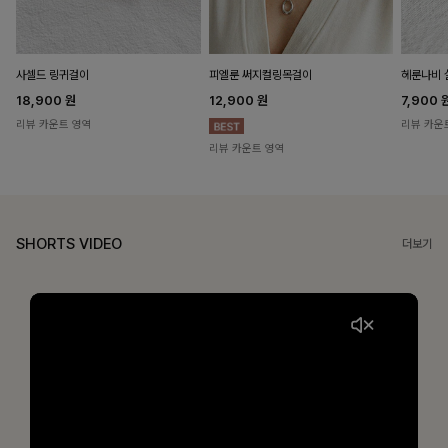
헤룬나비 
사셀드 링귀걸이
피엘룬 써지컬링목걸이
7,900
18,900
원
12,900
원
리뷰 카운
리뷰 카운트 영역
리뷰 카운트 영역
SHORTS VIDEO
더보기