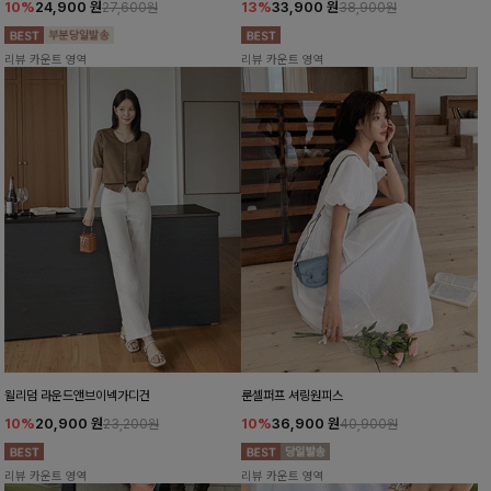
10%
24,900
원
13%
33,900
원
27,600원
38,900원
리뷰 카운트 영역
리뷰 카운트 영역
윌리덤 라운드앤브이넥가디건
룬셀퍼프 셔링원피스
10%
20,900
원
10%
36,900
원
23,200원
40,900원
리뷰 카운트 영역
리뷰 카운트 영역