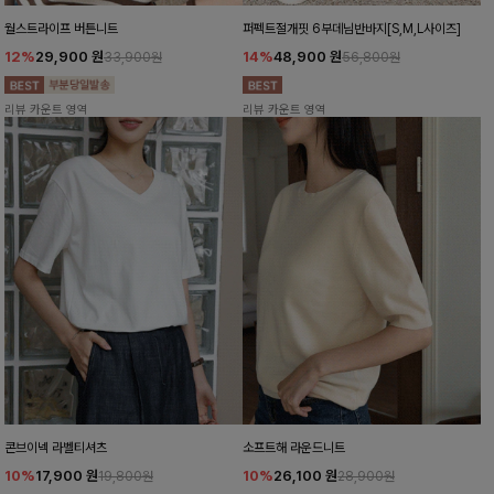
월스트라이프 버튼니트
퍼펙트절개핏 6부데님반바지[S,M,L사이즈]
12%
29,900
원
14%
48,900
원
33,900원
56,800원
리뷰 카운트 영역
리뷰 카운트 영역
콘브이넥 라벨티셔츠
소프트해 라운드니트
10%
17,900
원
10%
26,100
원
19,800원
28,900원