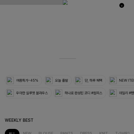
0
03
33
여름특가~45%
오늘 출발
단, 하루 혜택
NEW IT
우아한 실루엣 블라우스
하나로 완성된 코디 #원피스
데일리 #
WEEKLY BEST
NEW
BLOUSE
PANTS
DRESS
KNIT
T-SHIRT
ALL