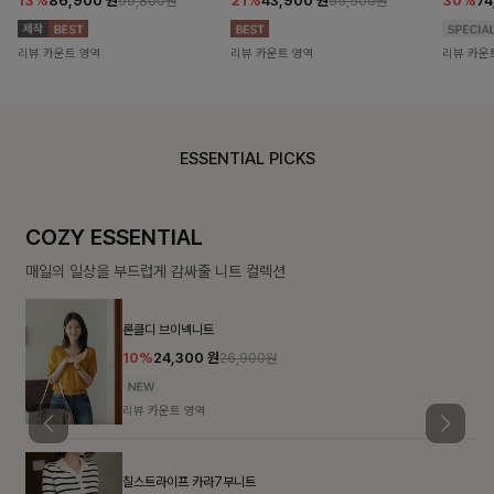
13%
86,900
원
21%
43,900
원
30%
7
99,800원
55,500원
리뷰 카운트 영역
리뷰 카운트 영역
리뷰 카운
ESSENTIAL PICKS
COZY ESSENTIAL
매일의 일상을 부드럽게 감싸줄 니트 컬렉션
론클디 브이넥니트
10%
24,300
원
26,900원
리뷰 카운트 영역
칠스트라이프 카라7부니트