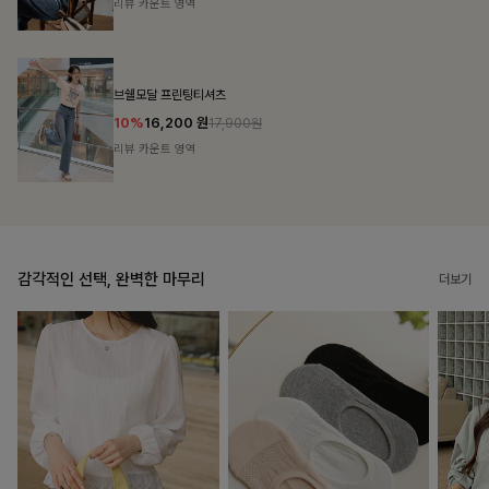
리뷰 카운트 영역
캣시어서커 버튼카라원피스+벨트SET
16%
79,900
원
95,100원
리뷰 카운트 영역
감각적인 선택, 완벽한 마무리
더보기