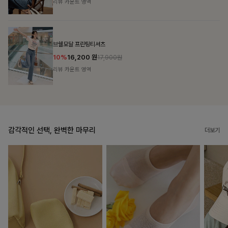
리뷰 카운트 영역
캣시어서커 버튼카라원피스+벨트SET
16%
79,900
원
95,100원
리뷰 카운트 영역
감각적인 선택, 완벽한 마무리
더보기