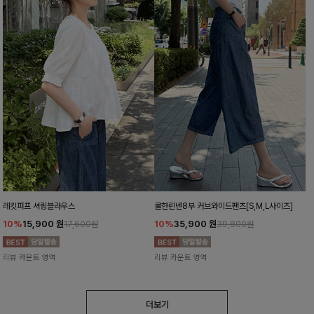
레킷퍼프 셔링블라우스
쿨한린넨8부 커브와이드팬츠[S,M,L사이즈]
10%
15,900
원
10%
35,900
원
17,600원
39,800원
리뷰 카운트 영역
리뷰 카운트 영역
더보기