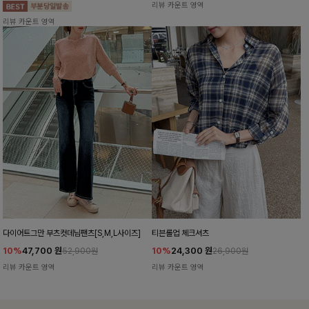
리뷰 카운트 영역
리뷰 카운트 영역
다이어트그만 부츠컷데님팬츠[S,M,L사이즈]
티븐롤업 체크셔츠
10%
47,700
원
10%
24,300
원
52,900원
26,900원
리뷰 카운트 영역
리뷰 카운트 영역