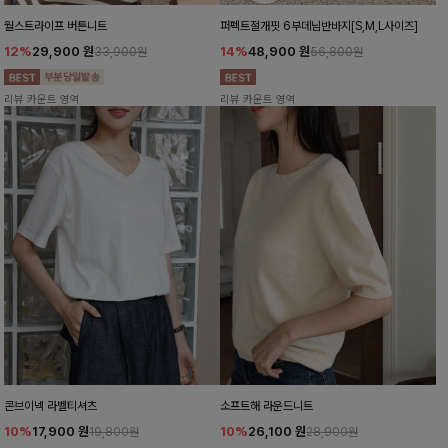
월스트라이프 버튼니트
퍼펙트절개핏 6부데님반바지[S,M,L사이즈]
12%
29,900
원
14%
48,900
원
33,900원
56,800원
리뷰 카운트 영역
리뷰 카운트 영역
콘브이넥 라벨티셔츠
소프트해 라운드니트
10%
17,900
원
10%
26,100
원
19,800원
28,900원