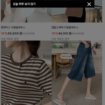
오늘 하루 보지 않기
펌레이스 리본블라우스
럽틸스퀘어 리본블라우스
10%
39,600
원
10%
44,100
원
43,900원
48,900원
리뷰 카운트 영역
리뷰 카운트 영역