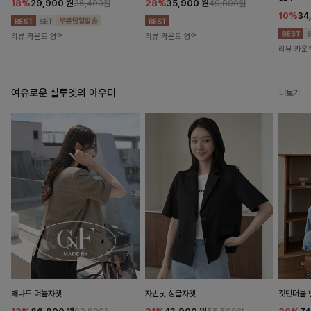
18%
29,900
원
28%
35,900
원
36,400원
49,800원
10%
34
리뷰 카운트 영역
리뷰 카운트 영역
리뷰 카운
여유로운 실루엣의 아우터
더보기
래나드 더블자켓
자빈닛 싱글자켓
캣민더블 