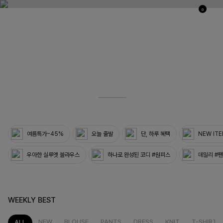
0
03
33
여름특가~45%
오늘 출발
단, 하루 혜택
NEW IT
우아한 실루엣 블라우스
하나로 완성된 코디 #원피스
데일리 #
WEEKLY BEST
NEW
BLOUSE
PANTS
DRESS
KNIT
T-SHIRT
ALL