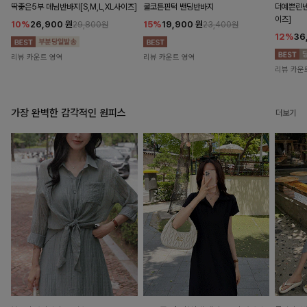
딱좋은5부 데님반바지[S,M,L,XL사이즈]
쿨코튼핀턱 밴딩반바지
더예쁜린넨
이즈]
10%
26,900
원
15%
19,900
원
29,800원
23,400원
12%
36
리뷰 카운트 영역
리뷰 카운트 영역
리뷰 카운
가장 완벽한 감각적인 원피스
더보기