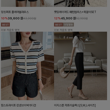
밍킷퍼프 플레어블라우스
캣밍레이어드 패턴원피스+목걸이SET
10%
39,600
원
12%
45,900
원
43,900원
52,100원
리뷰 카운트 영역
리뷰 카운트 영역
함스트라이프 린넨브이넥가디건
이지스판 카프리슬랙스[S,M,L사이즈]