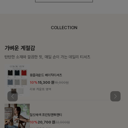
COLLECTION
가장 쉬운 코디
특별한 날부터 일상까지 함께하는 룩
쥬빌스트링 포켓원피스
17%
48,900
원
58,900원
리뷰 카운트 영역
블룬티 나시원피스+셔츠SET
15%
31,900
원
37,500원