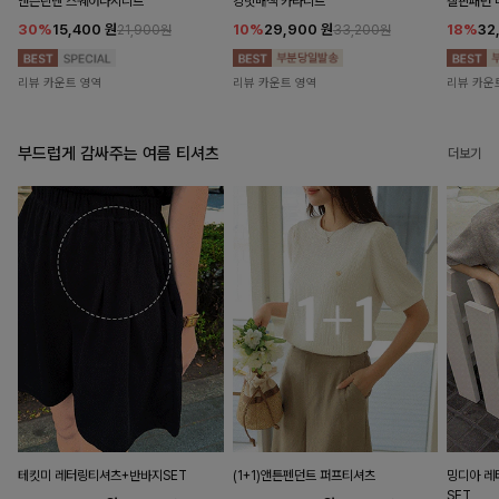
앤즌린넨 스퀘어나시니트
킹밋배색 카라니트
캘핀패턴 
30%
15,400
원
10%
29,900
원
18%
32
21,900원
33,200원
리뷰 카운트 영역
리뷰 카운트 영역
리뷰 카운
부드럽게 감싸주는 여름 티셔츠
더보기
테킷미 레터링티셔츠+반바지SET
(1+1)앤튼펜던트 퍼프티셔츠
밍디아 
SET