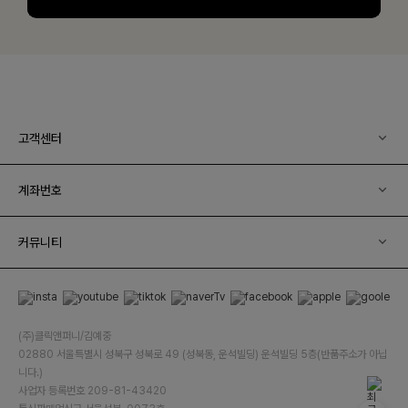
고객센터
계좌번호
커뮤니티
(주)클릭앤퍼니/김예중
02880 서울특별시 성북구 성북로 49 (성북동, 운석빌딩) 운석빌딩 5층(반품주소가 아닙
니다.)
사업자 등록번호 209-81-43420