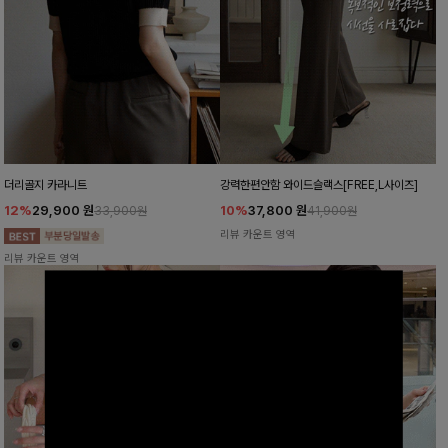
더리골지 카라니트
강력한편안함 와이드슬랙스[FREE,L사이즈]
12%
29,900
원
10%
37,800
원
33,900원
41,900원
리뷰 카운트 영역
리뷰 카운트 영역