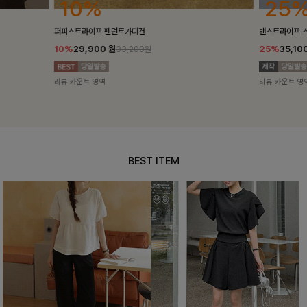
25%
10%
밴스트라이프 스트링원피스
[5천장돌파/C
25%
35,100
원
10%
34,90
46,800원
리뷰 카운트 영역
리뷰 카운트 영
BEST ITEM