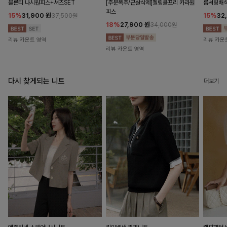
블룬티 나시원피스+셔츠SET
[주문폭주/군살삭제]젤링클프리 카라원
롬셔링배
피스
15%
31,900
원
15%
32
37,500원
18%
27,900
원
34,000원
리뷰 카운트 영역
리뷰 카운
리뷰 카운트 영역
다시 찾게되는 니트
더보기