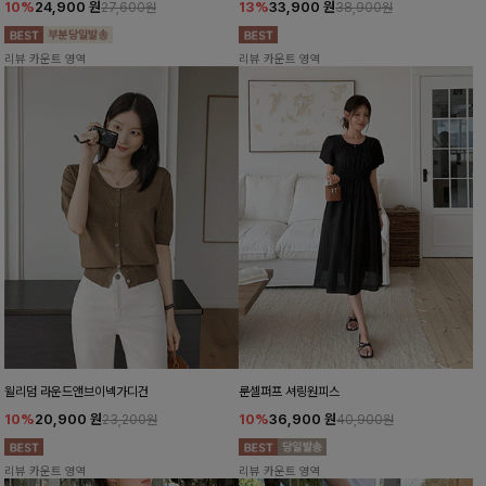
10%
24,900
원
13%
33,900
원
27,600원
38,900원
리뷰 카운트 영역
리뷰 카운트 영역
윌리덤 라운드앤브이넥가디건
룬셀퍼프 셔링원피스
10%
20,900
원
10%
36,900
원
23,200원
40,900원
리뷰 카운트 영역
리뷰 카운트 영역