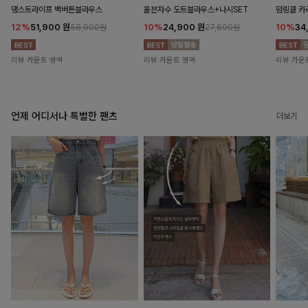
댕스트라이프 백버튼블라우스
율븐자수 도트블라우스+나시SET
덤링클 카
12%
51,900
원
10%
24,900
원
10%
34
58,900원
27,600원
리뷰 카운트 영역
리뷰 카운트 영역
리뷰 카운
언제 어디서나 특별한 팬츠
더보기