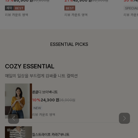
13%
86,900
원
21%
43,900
원
30%
7
99,800원
55,500원
리뷰 카운트 영역
리뷰 카운트 영역
리뷰 카운
ESSENTIAL PICKS
COZY ESSENTIAL
매일의 일상을 부드럽게 감싸줄 니트 컬렉션
론클디 브이넥니트
10%
24,300
원
26,900원
리뷰 카운트 영역
칠스트라이프 카라7부니트