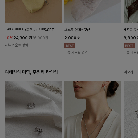
뽀소옹 면메쉬덧신
그렌스 토트백+파우치+스트랩SET
케루디 자
2,000
원
10%
24,300
원
8,900
26,900원
리뷰 카운트 영역
리뷰 카운트 영역
리뷰 카운
디테일의 미학, 주얼리 라인업
더보기