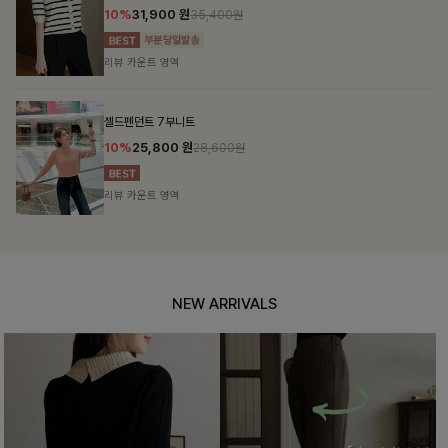
10%
31,900
원
35,400원
리뷰 카운트 영역
셀드펜던트 7부니트
10%
25,800
원
28,600원
리뷰 카운트 영역
NEW ARRIVALS