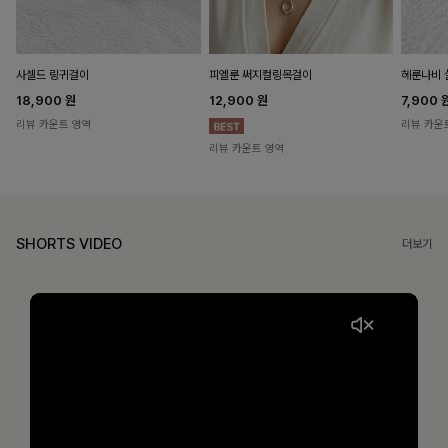
헤룬나비 
사셀드 링귀걸이
피엘룬 써지컬링목걸이
7,900
18,900
원
12,900
원
리뷰 카운
리뷰 카운트 영역
리뷰 카운트 영역
SHORTS VIDEO
더보기