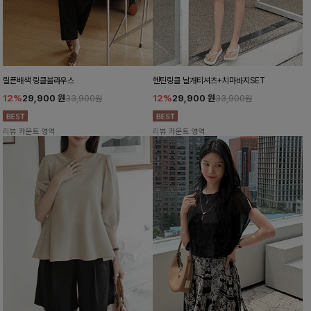
릴픈배색 링클블라우스
헨틴링클 날개티셔츠+치마바지SET
12%
29,900
원
12%
29,900
원
33,900원
33,900원
리뷰 카운트 영역
리뷰 카운트 영역