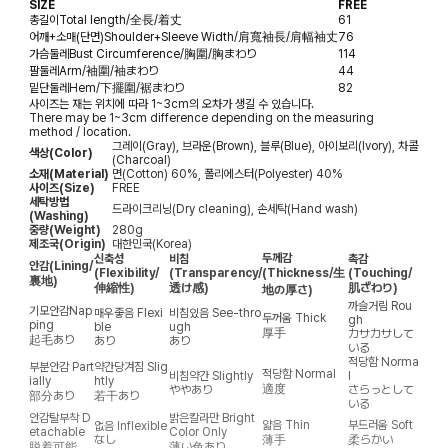
SIZE
FREE
총길이
Total length/全長/着丈
61
어깨+소매(단면)
Shoulder+Sleeve Width/肩寬袖長/肩幅袖丈
76
가슴둘레
Bust Circumference/胸圍/胸まわり
114
팔둘레
Arm/袖圍/袖まわり
44
밑단둘레
Hem/下擺圍/裾まわり
82
사이즈는 재는 위치에 따라 1~3cm의 오차가 생길 수 있습니다.
There may be 1~3cm difference depending on the measuring
method / location.
그레이(Gray), 브라운(Brown), 블루(Blue), 아이보리(Ivory), 차콜
색상(Color)
(Charcoal)
소재(Material)
면(Cotton) 60%, 폴리에스터(Polyester) 40%
사이즈(Size)
FREE
세탁방법
드라이크리닝(Dry cleaning), 손세탁(Hand wash)
(Washing)
중량(Weight)
280g
제조국(Origin)
대한민국(Korea)
두께감
신축성
비침
촉감
안감
(Lining/
(Flexibility/
(Transparency/
(Thickness/生
(Touching/
裏地)
伸縮性)
透け感)
肌ざわり)
地の厚さ)
까슬거림
Rou
기모안감
Nap
매우좋음
Flexi
비침있음
See-thro
두꺼움
Thick
gh
ping
ble
ugh
厚手
カサカサして
起毛あり
あり
あり
いる
적당함
Norma
부분안감
Part
약간당겨짐
Slig
적당함
Normal
비침약간
Slightly
l
ially
htly
適度
ややあり
さらっとして
部分あり
若干あり
いる
안감탈부착
D
밝은칼라만
Bright
얇음
Thin
부드러움
Soft
없음
Inflexible
etachable
Color Only
なし
薄手
柔らかい
脱着可能
薄い色あり