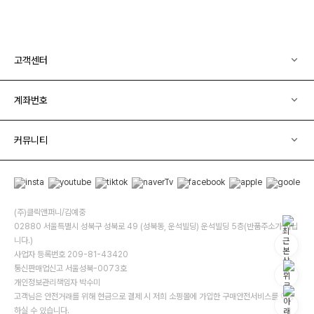
고객센터
계좌번호
커뮤니티
(주)클릭앤퍼니/김예중
02880 서울특별시 성북구 성북로 49 (성북동, 운석빌딩) 운석빌딩 5층(반품주소가 아닙
니다.)
사업자 등록번호 209-81-43420
통신판매업신고 서울성북-0073호
개인정보관리책임자 박수미
고객님은 안전거래를 위해 현금으로 결제 시 저희 소핑몰에 가입한 구매안전서비스를 이용
하실 수 있습니다.