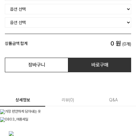
0
원
상품금액 합계
(
0
개)
장바구니
바로구매
상세정보
리뷰
(
0
)
Q&A