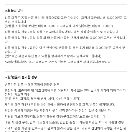
교환운임 안내
상품 교환은 동일 상품 또는 타 상품으로도 교환 가능하며, 교환시 교환배송비 6,000원은 고
객님 부담입니다.
(상품을 저희쪽에 보내는 배송비 3,000+고객님께 다시 발송되는 배송비 3,000)
상품 불량일 경우 : 동일 상품으로 교환시 클릭앤퍼니에서 왕복 운임을 모두 부담합니다.
상품 불량일 경우 : 동일 상품 외 타 상품이나 옵션 변경시 배송비 3,000원 고객님 부담입니
다.
상품 불량일 경우 : 교환이 아닌 변심으로 반품을 할 경우 초기 배송비 3,000원은 고객님 부
담입니다.
(인위적인 훼손 & 수선 등의 악용을 방지하기 위함이니 양해부탁드립니다)
*교환/반품시에도 추가 발생되는 모든 도선료는 고객님께서 부담해주셔야 합니다.
교환/반품이 불가한 경우
반품기한(상품 수령후 7일)이 경과한 경우
공정거래, 표준약관 제 15조 2항에 의한 이용자의 사용 또는 일부 소비에 의하여 재화 가치가
현저히 감소한 경우
(착용 흔적, 화장품, 탈취제 냄새, 세탁, 수선, 택훼손 포함)
세탁을 하신 경우나 착용을 하신 후에는 불량이 발견되어도 교환/반품이 불가합니다.
워싱면 종류의 제품은 워싱과정에서 옷이 살짝 돌아가는 현상이 있을 수 있습니다.
피팅만 해보신 경우라도 상품이 훼손된 경우(구김,늘어남,보풀)는 불가합니다.
배송 시 생긴 구김, 단추 바느질의 느슨함, 간단한 손질이 가능한 마감실 처리가 미흡한 경우
거래처 공정 과정 중 단추구멍이 완벽히 뚫리지 않은 경우 (가위로 간단하게 구멍을 내주신 뒤