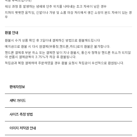
착용 부탁드립니다)
워싱 과정 중 발생하는 냄새와 단추 위치를 나타내는 초크 자국이 남은 경우
지퍼의 뻣뻣한 움직임, 신발이나 가방 및 소품 마감 처리에서 생긴 소량의 본드 자국이 있는 경
우
환불 안내
환불시 수거 상품 확인 후 3일이내 결제하신 방법으로 환불해드립니다
예치금으로 환불 시 다시 원결제(무통장,핸드폰,카드)로의 환불은 불가합니다.
핸드폰 결제후 부분 취소 또는 결제한 달이 지나 환불시, 통신사 정책상 핸드폰 취소가 되지않
아 반품시 결제금액의 3.75%가 차감 후 환불됩니다.
적립금과 복합 결제하여 주문하였을 경우 환불 요청시 적립금이 우선적으로 환원됩니다.
판매자정보
세탁 가이드
사이즈 측정 방법
이미지 저작권 안내