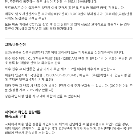
단, 주문량이 폭주하는 경우 배송이 지연될 수 있으니 양해바랍니다.
무료배송은 순수 결제금액 6만원 이상 구매시(할인 및 적립금 제외한 금액) 적용됩니다.
제주도 및 도서산간지역은 추가배송비(도선료) 3,000원이 부과됩니다. (무료배송,교환/반품
시에도 도선료는 고객님 부담)
모든 배송 과정은 CCTV로 촬영 후 출고 진행되고 있어 상품을 고의적으로 훼손하시는 경우
확인이 가능하며 교환/반품 처리 절대 불가합니다.
교환/반품 신청
교환/반품은 상품수령일부터 7일 이내 고객센터 또는 게시판으로 신청해주셔야 합니다.
회수 접수 방법 : CJ대한통운택배(1588-1255)ARS 연결 후 1번 ▷ 1번 ▷ 받으신 운송장 번
호 등록 ▷ 착불로 선택 ▷ 회수접수 완료
회수 접수 후 대한통운 담당 기사가 주말 제외 1-2일 이내에 회수지로 방문합니다.
배송비 입금계좌 : 국민은행 512637-01-001048 / 예금주 : (주)클릭앤퍼니 (입금자명 옆
에 휴대폰 뒷번호 4자리 기재 요청)
대량 구매 후 반품 시 반품 수거 비용이 1만원 이상 추가 부과될 수 있습니다. (30만원 이상 주
문건/상품 개수 70% 이상 반품 시)
상습적인 대량 반품 시 구매에 제한이 있을 수 있습니다.
해외에서 확인된 불량제품
반품/교환 안내
국내에서 배송 받은 상품을 개인적으로 해외에 전달하신 후 불량제품으로 확인되었을 경우,
해당 제품이 클릭앤퍼니로 도착된 후에 교환/반품 처리가 가능하며, 클릭앤퍼니에서는 국내택
배비에 한해서 운송비를 부담 합니다