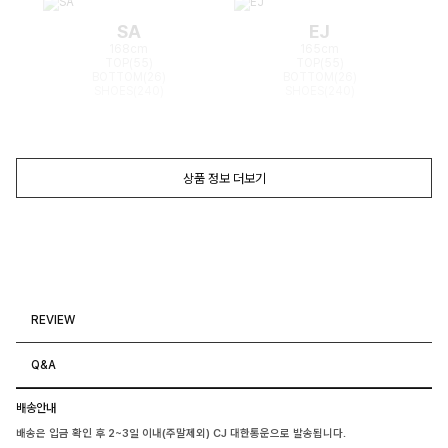
SA
EJ
168cm
165cm
TOP(55)
TOP(55)
BOTTOM(26)
BOTTOM(26)
SHOES(240)
SHOES(240)
상품 정보 더보기
REVIEW
Q&A
배송안내
배송은 입금 확인 후 2~3일 이내(주말제외) CJ 대한통운으로 발송됩니다.