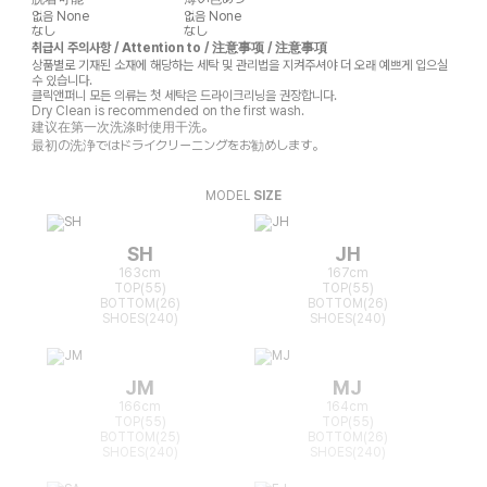
없음
None
없음
None
なし
なし
취급시 주의사항 / Attention to / 注意事项 / 注意事項
상품별로 기재된 소재에 해당하는 세탁 및 관리법을 지켜주셔야 더 오래 예쁘게 입으실
수 있습니다.
클릭앤퍼니 모든 의류는 첫 세탁은 드라이크리닝을 권장합니다.
Dry Clean is recommended on the first wash.
建议在第一次洗涤时使用干洗。
最初の洗浄ではドライクリーニングをお勧めします。
MODEL
SIZE
SH
JH
163cm
167cm
TOP(55)
TOP(55)
BOTTOM(26)
BOTTOM(26)
SHOES(240)
SHOES(240)
JM
MJ
166cm
164cm
TOP(55)
TOP(55)
BOTTOM(25)
BOTTOM(26)
SHOES(240)
SHOES(240)