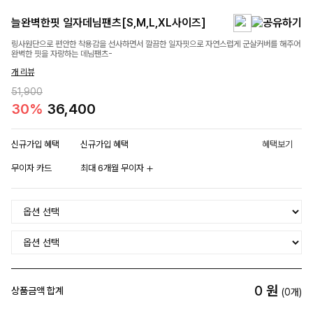
늘완벽한핏 일자데님팬츠[S,M,L,XL사이즈]
링사원단으로 편안한 착용감을 선사하면서 깔끔한 일자핏으로 자연스럽게 군살커버를 해주어
완벽한 핏을 자랑하는 데님팬츠-
개 리뷰
51,900
30%
36,400
신규가입 혜택
신규가입 혜택
혜택보기
무이자 카드
최대 6개월 무이자
0
원
상품금액 합계
(
0
개)