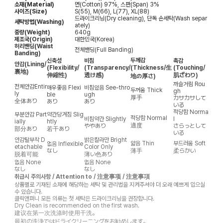
소재(Material)
면(Cotton) 97%, 스판(Span) 3%
사이즈(Size)
S(55), M(66), L(77), XL(88)
드라이크리닝(Dry cleaning), 단독 손세탁(Wash separ
세탁방법(Washing)
ately)
중량(Weight)
640g
제조국(Origin)
대한민국(Korea)
허리밴딩(Waist
전체밴딩(Full Banding)
Banding)
두께감
신축성
비침
촉감
안감
(Lining/
(Flexibility/
(Transparency/
(Thickness/生
(Touching/
裏地)
伸縮性)
透け感)
肌ざわり)
地の厚さ)
까슬거림
Rou
전체안감
Entir
매우좋음
Flexi
비침있음
See-thro
두꺼움
Thick
gh
ly
ble
ugh
厚手
カサカサして
全体あり
あり
あり
いる
적당함
Norma
부분안감
Part
약간당겨짐
Slig
적당함
Normal
비침약간
Slightly
l
ially
htly
適度
ややあり
さらっとして
部分あり
若干あり
いる
안감탈부착
D
밝은칼라만
Bright
얇음
Thin
부드러움
Soft
없음
Inflexible
etachable
Color Only
なし
薄手
柔らかい
脱着可能
薄い色あり
없음
None
없음
None
なし
なし
취급시 주의사항 / Attention to / 注意事项 / 注意事項
상품별로 기재된 소재에 해당하는 세탁 및 관리법을 지켜주셔야 더 오래 예쁘게 입으실
수 있습니다.
클릭앤퍼니 모든 의류는 첫 세탁은 드라이크리닝을 권장합니다.
Dry Clean is recommended on the first wash.
建议在第一次洗涤时使用干洗。
最初の洗浄ではドライクリーニングをお勧めします。