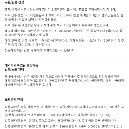
교환/반품 신청
교환/반품은 상품수령일부터 7일 이내 고객센터 또는 게시판으로 신청해주셔야 합니다.
회수 접수 방법 : CJ대한통운택배(1588-1255)ARS 연결 후 1번 ▷ 1번 ▷ 받으신 운송장 번
호 등록 ▷ 착불로 선택 ▷ 회수접수 완료
회수 접수 후 대한통운 담당 기사가 주말 제외 1-2일 이내에 회수지로 방문합니다.
배송비 입금계좌 : 국민은행 512637-01-001048 / 예금주 : (주)클릭앤퍼니 (입금자명 옆
에 휴대폰 뒷번호 4자리 기재 요청)
대량 구매 후 반품 시 반품 수거 비용이 1만원 이상 추가 부과될 수 있습니다. (30만원 이상 주
문건/상품 개수 70% 이상 반품 시)
상습적인 대량 반품 시 구매에 제한이 있을 수 있습니다.
해외에서 확인된 불량제품
반품/교환 안내
국내에서 배송 받은 상품을 개인적으로 해외에 전달하신 후 불량제품으로 확인되었을 경우,
해당 제품이 클릭앤퍼니로 도착된 후에 교환/반품 처리가 가능하며, 클릭앤퍼니에서는 국내택
배비에 한해서 운송비를 부담 합니다
교환운임 안내
상품 교환은 동일 상품 또는 타 상품으로도 교환 가능하며, 교환시 교환배송비 6,000원은 고
객님 부담입니다.
(상품을 저희쪽에 보내는 배송비 3,000+고객님께 다시 발송되는 배송비 3,000)
상품 불량일 경우 : 동일 상품으로 교환시 클릭앤퍼니에서 왕복 운임을 모두 부담합니다.
상품 불량일 경우 : 동일 상품 외 타 상품이나 옵션 변경시 배송비 3,000원 고객님 부담입니