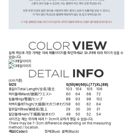
실제 색상과 가장 가까운 아래 제품이미지를 확인하세요! 모니터에 따라 차이가 있을 수
있습니다.
(cm기준)
SIZE
S(55)
M(66)
L(77)
XL(88)
총길이
Total Length/全長/着丈
103
104
105
106
허리둘레
Waist/腰圍/ウエスト
60
64
68
72
힙둘레
Hip/臀圍/ヒップ
88
93
98
102
허벅지둘레
Thigh/大腿圍/わたりまわり
58
60
62
64
밑위길이
Rise/褲檔長/股上
29
30
30
31
밑단둘레
Hem/下擺圍/裾まわり
48
50
52
54
사이즈는 재는 위치에 따라 1~3cm의 오차가 생길 수 있습니다.
There may be 1~3cm difference depending on the measuring
method / location.
색상(Color)
청색(Blue), 블랙(Black)