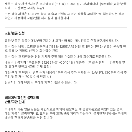
제주도 및 도서산간지역은 추가배송비(도선료) 3,000원이 부과됩니다. (무료배송,교환/반품
시에도 도선료는 고객님 부담)
모든 배송 과정은 CCTV로 촬영 후 출고 진행되고 있어 상품을 고의적으로 훼손하시는 경우
확인이 가능하며 교환/반품 처리 절대 불가합니다.
교환/반품 신청
교환/반품은 상품수령일부터 7일 이내 고객센터 또는 게시판으로 신청해주셔야 합니다.
회수 접수 방법 : CJ대한통운택배(1588-1255)ARS 연결 후 1번 ▷ 1번 ▷ 받으신 운송장 번
호 등록 ▷ 착불로 선택 ▷ 회수접수 완료
회수 접수 후 대한통운 담당 기사가 주말 제외 1-2일 이내에 회수지로 방문합니다.
배송비 입금계좌 : 국민은행 512637-01-001048 / 예금주 : (주)클릭앤퍼니 (입금자명 옆
에 휴대폰 뒷번호 4자리 기재 요청)
대량 구매 후 반품 시 반품 수거 비용이 1만원 이상 추가 부과될 수 있습니다. (30만원 이상 주
문건/상품 개수 70% 이상 반품 시)
상습적인 대량 반품 시 구매에 제한이 있을 수 있습니다.
해외에서 확인된 불량제품
반품/교환 안내
국내에서 배송 받은 상품을 개인적으로 해외에 전달하신 후 불량제품으로 확인되었을 경우,
해당 제품이 클릭앤퍼니로 도착된 후에 교환/반품 처리가 가능하며, 클릭앤퍼니에서는 국내택
배비에 한해서 운송비를 부담 합니다