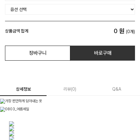
0
원
상품금액 합계
(
0
개)
장바구니
바로구매
상세정보
리뷰
(
0
)
Q&A