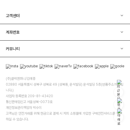
고객센터
계좌번호
커뮤니티
(주)클릭앤퍼니/김예중
02880 서울특별시 성북구 성북로 49 (성북동, 운석빌딩) 운석빌딩 5층(반품주소가 아닙
니다.)
사업자 등록번호 209-81-43420
통신판매업신고 서울성북-0073호
개인정보관리책임자 박수미
고객님은 안전거래를 위해 현금으로 결제 시 저희 소핑몰에 가입한 구매안전서비스를 이용
하실 수 있습니다.