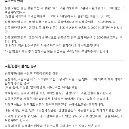
교환운임 안내
상품 교환은 동일 상품 또는 타 상품으로도 교환 가능하며, 교환시 교환배송비 6,000원은 고
객님 부담입니다.
(상품을 저희쪽에 보내는 배송비 3,000+고객님께 다시 발송되는 배송비 3,000)
상품 불량일 경우 : 동일 상품으로 교환시 클릭앤퍼니에서 왕복 운임을 모두 부담합니다.
상품 불량일 경우 : 동일 상품 외 타 상품이나 옵션 변경시 배송비 3,000원 고객님 부담입니
다.
상품 불량일 경우 : 교환이 아닌 변심으로 반품을 할 경우 초기 배송비 3,000원은 고객님 부
담입니다.
(인위적인 훼손 & 수선 등의 악용을 방지하기 위함이니 양해부탁드립니다)
*교환/반품시에도 추가 발생되는 모든 도선료는 고객님께서 부담해주셔야 합니다.
교환/반품이 불가한 경우
반품기한(상품 수령후 7일)이 경과한 경우
공정거래, 표준약관 제 15조 2항에 의한 이용자의 사용 또는 일부 소비에 의하여 재화 가치가
현저히 감소한 경우
(착용 흔적, 화장품, 탈취제 냄새, 세탁, 수선, 택훼손 포함)
세탁을 하신 경우나 착용을 하신 후에는 불량이 발견되어도 교환/반품이 불가합니다.
워싱면 종류의 제품은 워싱과정에서 옷이 살짝 돌아가는 현상이 있을 수 있습니다.
피팅만 해보신 경우라도 상품이 훼손된 경우(구김,늘어남,보풀)는 불가합니다.
배송 시 생긴 구김, 단추 바느질의 느슨함, 간단한 손질이 가능한 마감실 처리가 미흡한 경우
거래처 공정 과정 중 단추구멍이 완벽히 뚫리지 않은 경우 (가위로 간단하게 구멍을 내주신 뒤
착용 부탁드립니다)
워싱 과정 중 발생하는 냄새와 단추 위치를 나타내는 초크 자국이 남은 경우