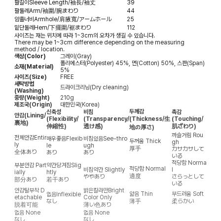
팔길이
Sleeve Length/袖長/袖丈
39
팔둘레
Arm/袖圍/腕まわり
44
암홀너비
Armhole/肩腋寬/アームホール
25
밑단둘레
Hem/下擺圍/裾まわり
112
사이즈는 재는 위치에 따라 1~3cm의 오차가 생길 수 있습니다.
There may be 1~3cm difference depending on the measuring
method / location.
색상(Color)
그레이(Gray)
폴리에스터(Polyester) 45%, 면(Cotton) 50%, 스판(Span)
소재(Material)
5%
사이즈(Size)
FREE
세탁방법
드라이크리닝(Dry cleaning)
(Washing)
중량(Weight)
210g
제조국(Origin)
대한민국(Korea)
두께감
신축성
비침
촉감
안감
(Lining/
(Flexibility/
(Transparency/
(Thickness/生
(Touching/
裏地)
伸縮性)
透け感)
肌ざわり)
地の厚さ)
까슬거림
Rou
전체안감
Entir
매우좋음
Flexib
비침있음
See-thro
두꺼움
Thick
gh
ly
le
ugh
厚手
カサカサして
全体あり
あり
あり
いる
적당함
Norma
부분안감
Part
약간당겨짐
Slig
적당함
Normal
비침약간
Slightly
l
ially
htly
適度
ややあり
さらっとして
部分あり
若干あり
いる
안감탈부착
D
밝은칼라만
Bright
얇음
Thin
부드러움
Soft
없음
Inflexible
etachable
Color Only
なし
薄手
柔らかい
脱着可能
薄い色あり
없음
None
없음
None
なし
なし