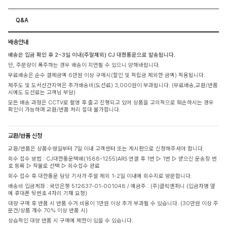
Q&A
배송안내
배송은 입금 확인 후 2~3일 이내(주말제외) CJ 대한통운으로 발송됩니다.
단, 주문량이 폭주하는 경우 배송이 지연될 수 있으니 양해바랍니다.
무료배송은 순수 결제금액 6만원 이상 구매시(할인 및 적립금 제외한 금액) 적용됩니다.
제주도 및 도서산간지역은 추가배송비(도선료) 3,000원이 부과됩니다. (무료배송,교환/반품
시에도 도선료는 고객님 부담)
모든 배송 과정은 CCTV로 촬영 후 출고 진행되고 있어 상품을 고의적으로 훼손하시는 경우
확인이 가능하며 교환/반품 처리 절대 불가합니다.
교환/반품 신청
교환/반품은 상품수령일부터 7일 이내 고객센터 또는 게시판으로 신청해주셔야 합니다.
회수 접수 방법 : CJ대한통운택배(1588-1255)ARS 연결 후 1번 ▷ 1번 ▷ 받으신 운송장 번
호 등록 ▷ 착불로 선택 ▷ 회수접수 완료
회수 접수 후 대한통운 담당 기사가 주말 제외 1-2일 이내에 회수지로 방문합니다.
배송비 입금계좌 : 국민은행 512637-01-001048 / 예금주 : (주)클릭앤퍼니 (입금자명 옆
에 휴대폰 뒷번호 4자리 기재 요청)
대량 구매 후 반품 시 반품 수거 비용이 1만원 이상 추가 부과될 수 있습니다. (30만원 이상 주
문건/상품 개수 70% 이상 반품 시)
상습적인 대량 반품 시 구매에 제한이 있을 수 있습니다.