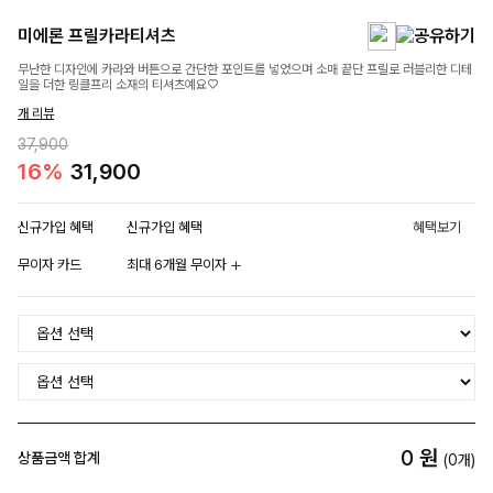
미에론 프릴카라티셔츠
무난한 디자인에 카라와 버튼으로 간단한 포인트를 넣었으며 소매 끝단 프릴로 러블리한 디테
일을 더한 링클프리 소재의 티셔츠예요♡
개 리뷰
37,900
16%
31,900
신규가입 혜택
신규가입 혜택
혜택보기
무이자 카드
최대 6개월 무이자
0
원
상품금액 합계
(
0
개)