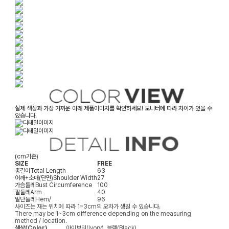
실제 색상과 가장 가까운 아래 제품이미지를 확인하세요! 모니터에 따라 차이가 있을 수
있습니다.
(cm기준)
SIZE
FREE
총길이
Total Length
63
어깨+소매(단면)
Shoulder Width
27
가슴둘레
Bust Circumference
100
팔둘레
Arm
40
밑단둘레
Hem/
96
사이즈는 재는 위치에 따라 1~3cm의 오차가 생길 수 있습니다.
There may be 1~3cm difference depending on the measuring
method / location.
색상(Color)
아이보리(Ivory), 블랙(Black)