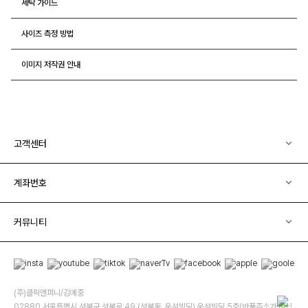
세탁 가이드
사이즈 측정 방법
이미지 저작권 안내
고객센터
계좌번호
커뮤니티
(주)클릭앤퍼니/김예중
02880 서울특별시 성북구 성북로 49 (성북동, 운석빌딩) 운석빌딩 5층(반품주소가 아닙