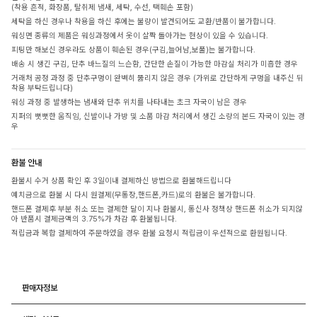
(착용 흔적, 화장품, 탈취제 냄새, 세탁, 수선, 택훼손 포함)
세탁을 하신 경우나 착용을 하신 후에는 불량이 발견되어도 교환/반품이 불가합니다.
워싱면 종류의 제품은 워싱과정에서 옷이 살짝 돌아가는 현상이 있을 수 있습니다.
피팅만 해보신 경우라도 상품이 훼손된 경우(구김,늘어남,보풀)는 불가합니다.
배송 시 생긴 구김, 단추 바느질의 느슨함, 간단한 손질이 가능한 마감실 처리가 미흡한 경우
거래처 공정 과정 중 단추구멍이 완벽히 뚫리지 않은 경우 (가위로 간단하게 구멍을 내주신 뒤
착용 부탁드립니다)
워싱 과정 중 발생하는 냄새와 단추 위치를 나타내는 초크 자국이 남은 경우
지퍼의 뻣뻣한 움직임, 신발이나 가방 및 소품 마감 처리에서 생긴 소량의 본드 자국이 있는 경
우
환불 안내
환불시 수거 상품 확인 후 3일이내 결제하신 방법으로 환불해드립니다
예치금으로 환불 시 다시 원결제(무통장,핸드폰,카드)로의 환불은 불가합니다.
핸드폰 결제후 부분 취소 또는 결제한 달이 지나 환불시, 통신사 정책상 핸드폰 취소가 되지않
아 반품시 결제금액의 3.75%가 차감 후 환불됩니다.
적립금과 복합 결제하여 주문하였을 경우 환불 요청시 적립금이 우선적으로 환원됩니다.
판매자정보