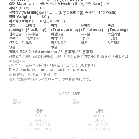
소재(Material)
폴리에스터(Polyester) 95%, 스판(Span) 5%
사이즈(Size)
FREE
세탁방법(Washing)
드라이크리닝(Dry cleaning), 손세탁(Hand wash)
중량(Weight)
180g
제조국(Origin)
대한민국(Korea)
안감
신축성
비침
두께감
촉감
(Lining)
(Flexibility)
(Transparency)
(Thickness)
(Touching)
전체안감
매우좋음
비침있음
두꺼움
까슬거림
부분안감
약간당겨짐
비침약간
적당함
적당함
안감탈부착
없음
밝은칼라만
얇음
부드러움
없음
없음
취급시 주의사항 / Attention to / 注意事项 / 注意事項
상품별로 기재된 소재에 해당하는 세탁 및 관리법을 지켜주셔야 더 오래 예쁘게 입으실
수 있습니다.
클릭앤퍼니 모든 의류는 첫 세탁은 드라이크리닝을 권장합니다.
Dry Clean is recommended on the first wash.
建议在第一次洗涤时使用干洗。
最初の洗浄ではドライクリーニングをお勧めします。
MODEL
SIZE
SH
JH
163cm
167cm
TOP(55)
TOP(55)
BOTTOM(26)
BOTTOM(26)
SHOES(240)
SHOES(240)