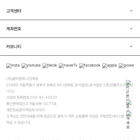
고객센터
계좌번호
커뮤니티
(주)클릭앤퍼니/김예중
02880 서울특별시 성북구 성북로 49 (성북동, 운석빌딩) 운석빌딩 5층(반품주소가 아닙
니다.)
사업자 등록번호 209-81-43420
통신판매업신고 서울성북-0073호
개인정보관리책임자 박수미
고객님은 안전거래를 위해 현금으로 결제 시 저희 소핑몰에 가입한 구매안전서비스를 이용
하실 수 있습니다.