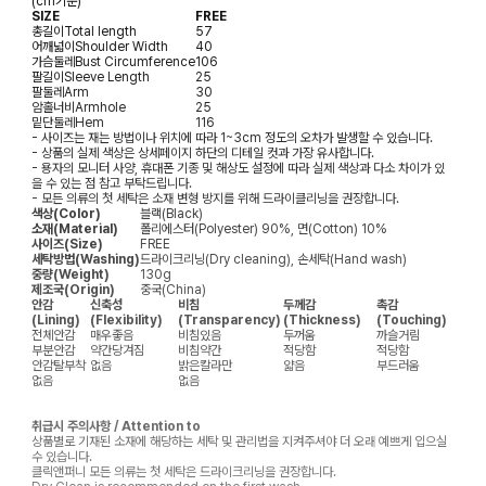
(cm기준)
SIZE
FREE
총길이
Total length
57
어깨넓이
Shoulder Width
40
가슴둘레
Bust Circumference
106
팔길이
Sleeve Length
25
팔둘레
Arm
30
암홀너비
Armhole
25
밑단둘레
Hem
116
- 사이즈는 재는 방법이나 위치에 따라 1~3cm 정도의 오차가 발생할 수 있습니다.
- 상품의 실제 색상은 상세페이지 하단의 디테일 컷과 가장 유사합니다.
- 용자의 모니터 사양, 휴대폰 기종 및 해상도 설정에 따라 실제 색상과 다소 차이가 있
을 수 있는 점 참고 부탁드립니다.
- 모든 의류의 첫 세탁은 소재 변형 방지를 위해 드라이클리닝을 권장합니다.
색상(Color)
블랙(Black)
소재(Material)
폴리에스터(Polyester) 90%, 면(Cotton) 10%
사이즈(Size)
FREE
세탁방법(Washing)
드라이크리닝(Dry cleaning), 손세탁(Hand wash)
중량(Weight)
130g
제조국(Origin)
중국(China)
안감
신축성
비침
두께감
촉감
(Lining)
(Flexibility)
(Transparency)
(Thickness)
(Touching)
전체안감
매우좋음
비침있음
두꺼움
까슬거림
부분안감
약간당겨짐
비침약간
적당함
적당함
안감탈부착
없음
밝은칼라만
얇음
부드러움
없음
없음
취급시 주의사항 / Attention to
상품별로 기재된 소재에 해당하는 세탁 및 관리법을 지켜주셔야 더 오래 예쁘게 입으실
수 있습니다.
클릭앤퍼니 모든 의류는 첫 세탁은 드라이크리닝을 권장합니다.