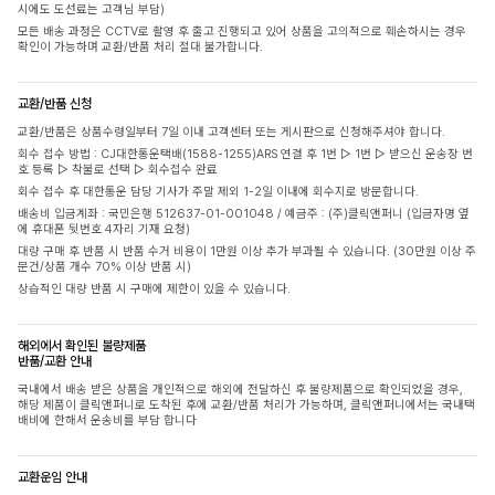
시에도 도선료는 고객님 부담)
모든 배송 과정은 CCTV로 촬영 후 출고 진행되고 있어 상품을 고의적으로 훼손하시는 경우
확인이 가능하며 교환/반품 처리 절대 불가합니다.
교환/반품 신청
교환/반품은 상품수령일부터 7일 이내 고객센터 또는 게시판으로 신청해주셔야 합니다.
회수 접수 방법 : CJ대한통운택배(1588-1255)ARS 연결 후 1번 ▷ 1번 ▷ 받으신 운송장 번
호 등록 ▷ 착불로 선택 ▷ 회수접수 완료
회수 접수 후 대한통운 담당 기사가 주말 제외 1-2일 이내에 회수지로 방문합니다.
배송비 입금계좌 : 국민은행 512637-01-001048 / 예금주 : (주)클릭앤퍼니 (입금자명 옆
에 휴대폰 뒷번호 4자리 기재 요청)
대량 구매 후 반품 시 반품 수거 비용이 1만원 이상 추가 부과될 수 있습니다. (30만원 이상 주
문건/상품 개수 70% 이상 반품 시)
상습적인 대량 반품 시 구매에 제한이 있을 수 있습니다.
해외에서 확인된 불량제품
반품/교환 안내
국내에서 배송 받은 상품을 개인적으로 해외에 전달하신 후 불량제품으로 확인되었을 경우,
해당 제품이 클릭앤퍼니로 도착된 후에 교환/반품 처리가 가능하며, 클릭앤퍼니에서는 국내택
배비에 한해서 운송비를 부담 합니다
교환운임 안내