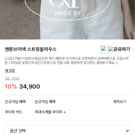
맨튼브이넥 스트링블라우스
[고급스러운/시원한소재]은은한 체크 패턴과 브이넥으로 단정하면서 실버버튼으로 고급스러
운 디테일을 넣었으며 밑단스트링으로 핏을 더욱 깔끔하게 잡아주는 블라우스예요 :)
개 리뷰
38,700
10%
34,900
신규가입 혜택
신규가입 혜택
혜택보기
무이자 카드
최대 6개월 무이자