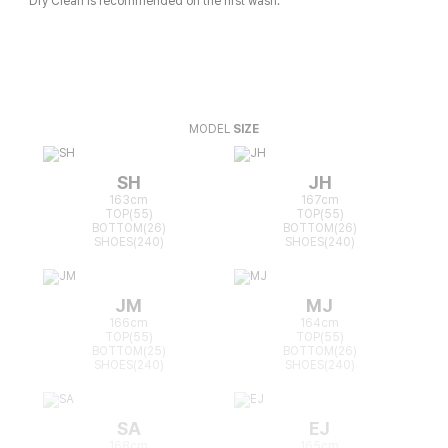
Dry Clean is recommended on the first wash.
MODEL
SIZE
SH
JH
163cm
167cm
TOP(55)
TOP(55)
BOTTOM(26)
BOTTOM(26)
SHOES(240)
SHOES(240)
JM
MJ
166cm
164cm
TOP(55)
TOP(55)
BOTTOM(25)
BOTTOM(26)
SHOES(240)
SHOES(240)
SA
EJ
168cm
165cm