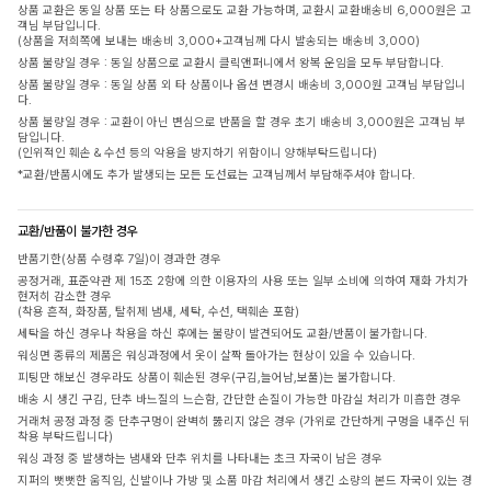
상품 교환은 동일 상품 또는 타 상품으로도 교환 가능하며, 교환시 교환배송비 6,000원은 고
객님 부담입니다.
(상품을 저희쪽에 보내는 배송비 3,000+고객님께 다시 발송되는 배송비 3,000)
상품 불량일 경우 : 동일 상품으로 교환시 클릭앤퍼니에서 왕복 운임을 모두 부담합니다.
상품 불량일 경우 : 동일 상품 외 타 상품이나 옵션 변경시 배송비 3,000원 고객님 부담입니
다.
상품 불량일 경우 : 교환이 아닌 변심으로 반품을 할 경우 초기 배송비 3,000원은 고객님 부
담입니다.
(인위적인 훼손 & 수선 등의 악용을 방지하기 위함이니 양해부탁드립니다)
*교환/반품시에도 추가 발생되는 모든 도선료는 고객님께서 부담해주셔야 합니다.
교환/반품이 불가한 경우
반품기한(상품 수령후 7일)이 경과한 경우
공정거래, 표준약관 제 15조 2항에 의한 이용자의 사용 또는 일부 소비에 의하여 재화 가치가
현저히 감소한 경우
(착용 흔적, 화장품, 탈취제 냄새, 세탁, 수선, 택훼손 포함)
세탁을 하신 경우나 착용을 하신 후에는 불량이 발견되어도 교환/반품이 불가합니다.
워싱면 종류의 제품은 워싱과정에서 옷이 살짝 돌아가는 현상이 있을 수 있습니다.
피팅만 해보신 경우라도 상품이 훼손된 경우(구김,늘어남,보풀)는 불가합니다.
배송 시 생긴 구김, 단추 바느질의 느슨함, 간단한 손질이 가능한 마감실 처리가 미흡한 경우
거래처 공정 과정 중 단추구멍이 완벽히 뚫리지 않은 경우 (가위로 간단하게 구멍을 내주신 뒤
착용 부탁드립니다)
워싱 과정 중 발생하는 냄새와 단추 위치를 나타내는 초크 자국이 남은 경우
지퍼의 뻣뻣한 움직임, 신발이나 가방 및 소품 마감 처리에서 생긴 소량의 본드 자국이 있는 경