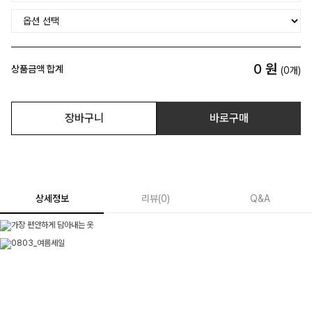
0
원
상품금액 합계
(
0
개)
장바구니
바로구매
상세정보
리뷰
(
0
)
Q&A