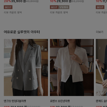
28%
35,900
원
10%
29,900
원
10%
11
49,800원
33,200원
리뷰 카운트 영역
리뷰 카운트 영역
리뷰 카운
여유로운 실루엣의 아우터
더보기
엔크릿 턴업더블자켓
로엔브 숏린넨자켓
렌체드 슬