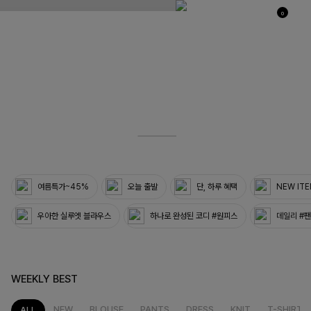
0
03
33
여름특가~45%
오늘 출발
단, 하루 혜택
NEW IT
우아한 실루엣 블라우스
하나로 완성된 코디 #원피스
데일리 #
WEEKLY BEST
NEW
BLOUSE
PANTS
DRESS
KNIT
T-SHIRT
ALL