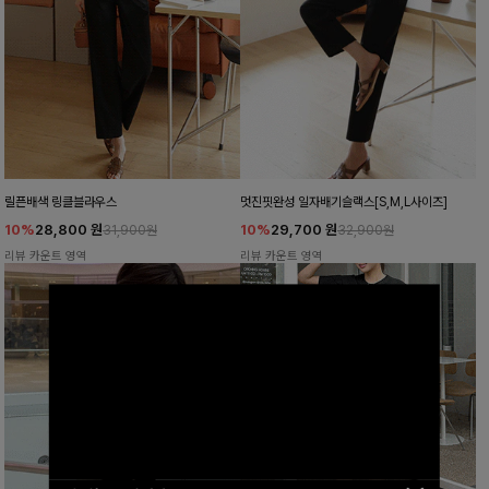
릴픈배색 링클블라우스
멋진핏완성 일자배기슬랙스[S,M,L사이즈]
10%
28,800
원
10%
29,700
원
31,900원
32,900원
리뷰 카운트 영역
리뷰 카운트 영역