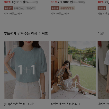
30%
17,500
원
10%
29,900
원
10%
22
24,900원
33,200원
리뷰 카운트 영역
리뷰 카운트 영역
리뷰 카운
부드럽게 감싸주는 여름 티셔츠
더보기
(1+1)앤튼펜던트 퍼프티셔츠
파앤트 체크셔츠+나시SET
니어븐 브