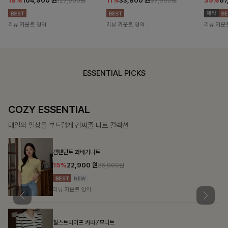
18%
104,900
원
11%
33,800
원
35%
67
127,900원
37,900원
리뷰 카운트 영역
리뷰 카운트 영역
리뷰 카운
ESSENTIAL PICKS
COZY ESSENTIAL
매일의 일상을 부드럽게 감싸줄 니트 컬렉션
켐펜던트 꽈배기니트
15%
22,900
원
26,900원
리뷰 카운트 영역
칠스트라이프 카라7부니트