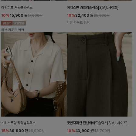
레킷퍼프 셔링블라우스
이지스판 카프리슬랙스[S,M,L사이즈]
10%
15,900
원
10%
32,400
원
17,600원
35,900원
리뷰 카운트 영역
리뷰 카운트 영역
초리스트링 카라블라우스
굿핀턱라인 린넨와이드슬랙스[S,M,L사이즈]
15%
39,900
원
10%
43,900
원
46,900원
48,700원