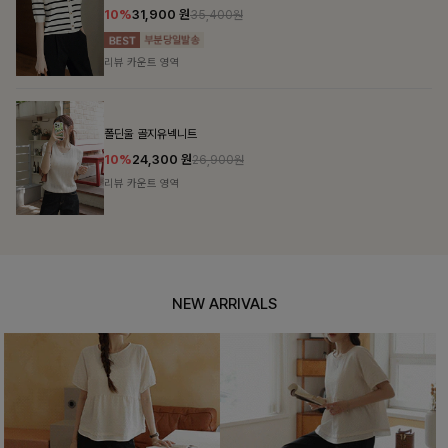
10%
31,900
원
35,400원
리뷰 카운트 영역
폴딘울 골지유넥니트
10%
24,300
원
26,900원
리뷰 카운트 영역
NEW ARRIVALS