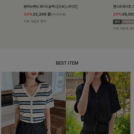
밴스트라이프 스트링원피스
쥬린레이스 카
25%
35,100
원
12%
34,90
46,800원
리뷰 카운트 영역
리뷰 카운트 영
BEST ITEM