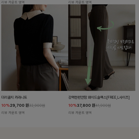
리뷰 카운트 영역
리뷰 카운트 영역
더리골지 카라니트
강력한편안함 와이드슬랙스[FREE,L사이즈]
10%
29,700
원
10%
37,800
원
32,900원
41,900원
리뷰 카운트 영역
리뷰 카운트 영역