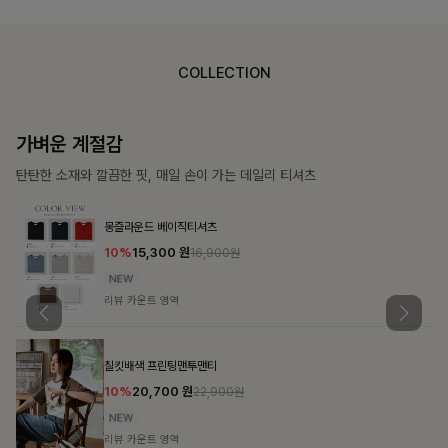
COLLECTION
가장 쉬운 코디
특별한 날부터 일상까지 함께하는 룩
큐플리츠 블라우스+스커트+벨트SET
10%
57,600
원
63,900원
리뷰 카운트 영역
밴스트라이프 스트링원피스
25%
35,100
원
46,800원
리뷰 카운트 영역