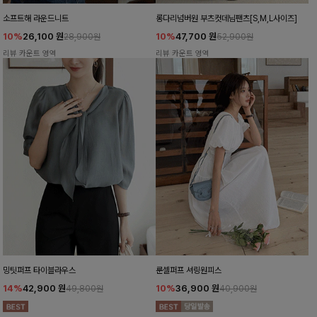
소프트해 라운드니트
롱다리넘버원 부츠컷데님팬츠[S,M,L사이즈]
10%
26,100
원
10%
47,700
원
28,900원
52,900원
리뷰 카운트 영역
리뷰 카운트 영역
밍팃퍼프 타이블라우스
룬셀퍼프 셔링원피스
14%
42,900
원
10%
36,900
원
49,800원
40,900원