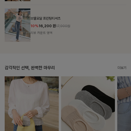
룬셀퍼프 셔링원피스
10%
36,900
원
40,900원
리뷰 카운트 영역
감각적인 선택, 완벽한 마무리
더보기