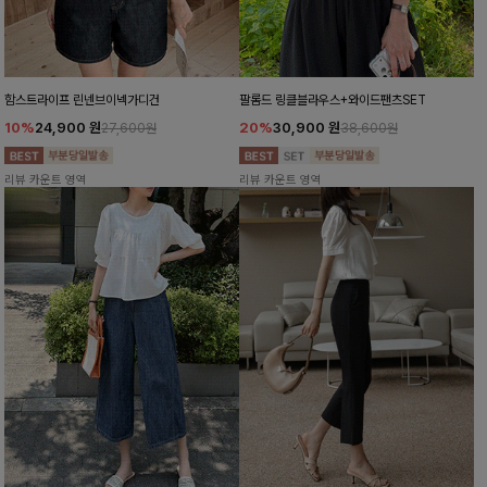
함스트라이프 린넨브이넥가디건
팔롬드 링클블라우스+와이드팬츠SET
10%
24,900
원
20%
30,900
원
27,600원
38,600원
리뷰 카운트 영역
리뷰 카운트 영역