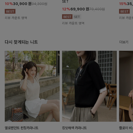
SET
10%
30,900
원
15%
35
34,300원
12%
69,900
원
79,400원
리뷰 카운트 영역
리뷰 카운
리뷰 카운트 영역
다시 찾게되는 니트
더보기
델로펜던트 펀칭카라니트
킹밋배색 카라니트
캘로이 비