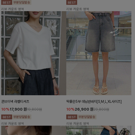
리뷰 카운트 영역
리뷰 카운트 영역
콘브이넥 라벨티셔츠
딱좋은5부 데님반바지[S,M,L,XL사이즈]
10%
17,900
원
10%
26,900
원
19,800원
29,800원
리뷰 카운트 영역
리뷰 카운트 영역