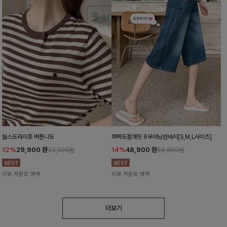
월스트라이프 버튼니트
퍼펙트절개핏 6부데님반바지[S,M,L사이즈]
12%
29,900
원
14%
48,900
원
33,900원
56,800원
리뷰 카운트 영역
리뷰 카운트 영역
더보기