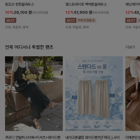
랑도브 펀칭블라우스
댕스트라이프 백버튼블라우스
제딧레이어
10%
26,100
원
12%
51,900
원
12%
43
28,900원
58,900원
리뷰 카운트 영역
리뷰 카운트 영역
리뷰 카운
언제 어디서나 특별한 팬츠
더보기
쿠르디 언발뷔스티에+티셔츠+와이드팬
내가고른쿨함 와이드팬츠[FREE,L사이
더예쁜린넨