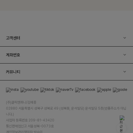
고객센터
계좌번호
커뮤니티
(주)클릭앤퍼니/김예중
02880 서울특별시 성북구 성북로 49 (성북동, 운석빌딩) 운석빌딩 5층(반품주소가 아닙
니다.)
사업자 등록번호 209-81-43420
통신판매업신고 서울성북-0073호
개인정보관리책임자 박수미