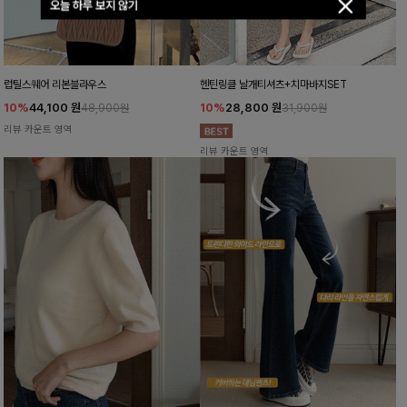
오늘 하루 보지 않기
럽틸스퀘어 리본블라우스
헨틴링클 날개티셔츠+치마바지SET
10%
44,100
원
10%
28,800
원
48,900원
31,900원
리뷰 카운트 영역
리뷰 카운트 영역