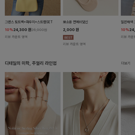
뽀소옹 면메쉬덧신
그렌스 토트백+파우치+스트랩SET
밀핀배색 
2,000
원
10%
24,300
원
10%
24
26,900원
리뷰 카운트 영역
리뷰 카운
리뷰 카운트 영역
디테일의 미학, 주얼리 라인업
더보기