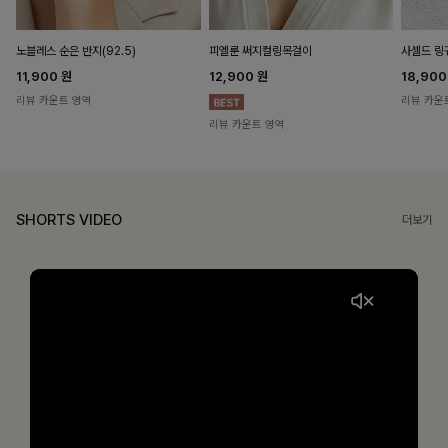
노블레스 순은 반지(92.5)
피엘룬 써지컬링목걸이
사셀드 링
11,900
원
12,900
원
18,90
리뷰 카운트 영역
리뷰 카운
리뷰 카운트 영역
SHORTS VIDEO
더보기