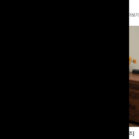
더보기
부츠컷슬랙스[S,M,L사이즈]
쿨링버튼 8부와이드팬츠[FREE,L사이즈]