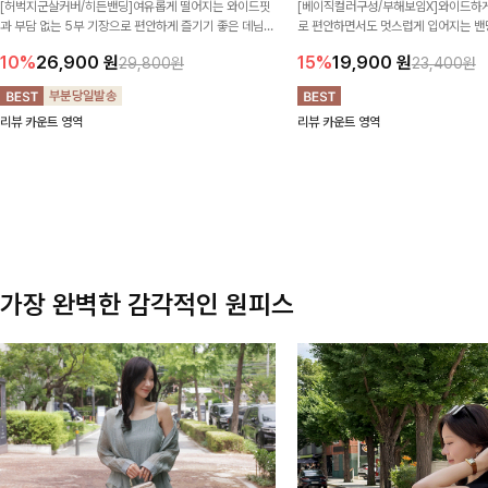
[허벅지군살커버/히든밴딩]여유롭게 떨어지는 와이드핏
[베이직컬러구성/부해보임X]와이드하게
과 부담 없는 5부 기장으로 편안하게 즐기기 좋은 데님
로 편안하면서도 멋스럽게 입어지는 밴딩
팬츠 ✨ 빈티지한 워싱감이 더해져 캐주얼하면서도 트렌
한 포켓 디테일 더해져 데일리룩부터 
10%
26,900
원
15%
19,900
원
29,800원
23,400원
디한 무드로 연출
높게 즐겨지는 아이템!
리뷰 카운트 영역
리뷰 카운트 영역
가장 완벽한 감각적인 원피스