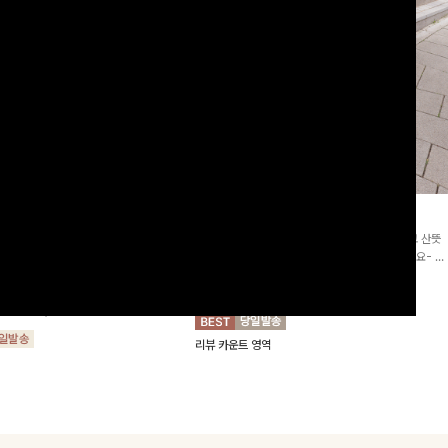
2차리오더]뮨스트링 플라워원피
딘젤퍼프 스트라이프원피스
[청순무드/체형커버]꾸안꾸 무드의 정석🤍 가볍고 산뜻
워 패턴과 랩 디자인으로 여성스러우면
한 착용감으로 여름 내내 손이 자주 가는 원피스예요- 은
를 더해주며 스트링이 내장되어있어 슬
은한 스트라이프 패턴과 여유로운 핏이 만나 편안함은 물
10%
64,900
원
72,100원
할 수 있어요🤍
론, 고급스러운 분위기까지 더해드립니다
00
원
36,800원
리뷰 카운트 영역