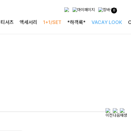
0
특별한 날을 빛내는
티셔츠
액세서리
1+1/SET
*하객룩*
VACAY LOOK
하객룩의 정석
로즐리본 러플블라우스