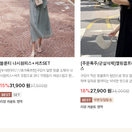
블룬티 나시원피스+셔츠SET
[주문폭주/군살삭제]젤링클프
스
[우아한무드🤍/휴가룩추천]구김이 덜한 링클 소재의 나
시원피스+셔츠 조합으로 코디 걱정없이 여성스럽고 편안
구김이 적은 링클프리 원단으로 항상 
하게 즐길 수 있는 아이템이에요:)
하며 일자로 떨어지는 넉넉한 핏으로 
15%
31,900
원
37,500원
해주는 원피스에요🖤
18%
27,900
원
34,000원
리뷰 카운트 영역
리뷰 카운트 영역