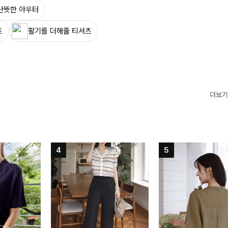
산뜻한 아우터
트
활기를 더해줄 티셔츠
더보기