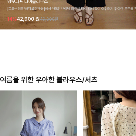
밍팃퍼프 타이블라우스
[고급스러움/하객룩추천💎]여성스러운 브이넥 라인과 타이 디테일이 어우러져 우아한 무드를 
라우스 🤍 여유로운 7부 소매로 편안하게 착용되며 데일리룩부터 출근룩, 하객룩까지 세련된
14%
42,900
원
49,800원
기 좋은 아이템이에요
여름을 위한 우아한 블라우스/셔츠