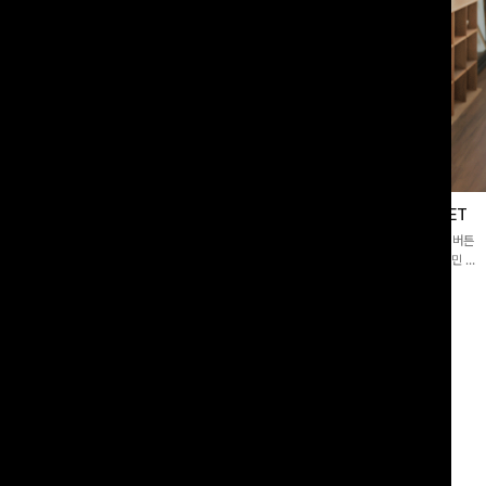
블라우스
제딧레이어드 블라우스+플레어팬츠SET
스퀘어넥]입체감 있는 링클 엠보 텍스
[완성도높은💗]레이어드한 듯 자연스러운 나시와 버튼
라우스- 여유로운 실루엣과 물결 짜임
원피스가 함께 구성된 세트 아이템입니다. 코디 고민 없
더해져 편안하면서도 여성스러운 무드를
이 한 벌만으로도 내추럴하면서 여성스러운 썸머룩 완성!
00
원
12%
43,900
원
34,800원
49,800원
리뷰 카운트 영역