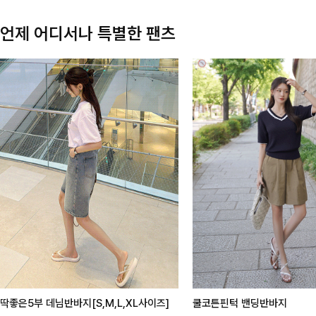
언제 어디서나 특별한 팬츠
딱좋은5부 데님반바지[S,M,L,XL사이즈]
쿨코튼핀턱 밴딩반바지