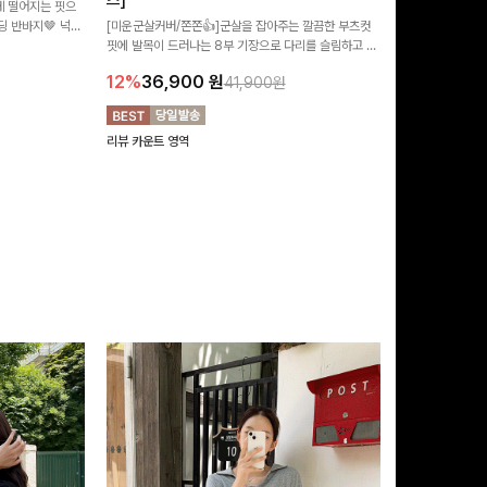
즈]
 떨어지는 핏으
[MADE/후기인
 반바지🤎 넉넉
[미운군살커버/쫀쫀👍]군살을 잡아주는 깔끔한 부츠컷
직하지만 부츠컷으
여행룩까지 활용도
핏에 발목이 드러나는 8부 기장으로 다리를 슬림하고 길
로 하루종일 편안
20%
29,9
어보이게 만들어주며 생지 소재로 멋을 더한 데님팬츠에
12%
36,900
원
41,900원
요~!
리뷰 카운트 영역
리뷰 카운트 영역