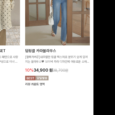
ET
덤링클 카라블라우스
비반드 링클
트 패턴으로 사랑
[팔뚝커버✌]내추럴한 링클 텍스처로 분위기 있게 입어
[구김걱정없는✨/
구성으로 이너 걱
지는 블라우스🖤 브이넥 카라 디자인에 여유로운 소매핏
처가 돋보이는 블
:)
더해져 여리하면서도 시원한 무드로 즐기기 좋아요-
소매 디테일이 
10%
34,900
원
17%
28,9
38,700원
연출해드려요!
리뷰 카운트 영역
리뷰 카운트 영역