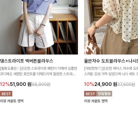
댕스트라이프 백버튼블라우스
율븐자수 도트블라우스+나시S
[활용도좋은✨]은은한 스트라이프 패턴이 더해져 심플한
[아방한핏🤍]은은한 레이스 자수와 도
코디에도 세련된 포인트를 더해드리며 깔끔한 스트라이
스러운 감성 가득 담았으며 나시 세트 
프 디테일로 유행 없이 오래 함께하기 좋은 블라우스예요
정없이 손쉽게 코디 가능한 블라우스에요
12%
51,900
원
10%
24,900
원
58,900원
27,600원
리뷰 카운트 영역
리뷰 카운트 영역