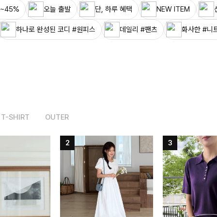
~45%
오늘 출발
단, 하루 혜택
NEW ITEM
하나로 완성된 코디 #원피스
데일리 #팬츠
화사한 #니
T-SHIRT
OUTER