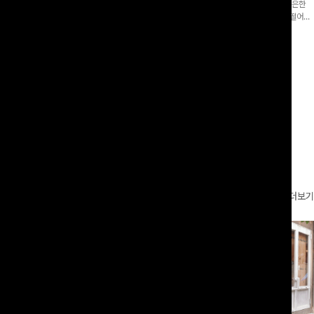
증👍]누구나 갖고 싶어할 슬랙스:)베이
[바스락소재💙/8부기장]사이드 버튼 디테일이 은은한
로 이쁜 핏 연출은 물론,쫀쫀한 스판끼
포인트가 되어주는 와이드 팬츠입니다. 여유롭게 떨어지
하게!
는 실루엣과 가볍게 바스락거리는 소재감으로 시원하고
00
원
14%
42,900
원
37,300원
49,800원
편안하게 즐기기 좋은 아이템-
리뷰 카운트 영역
더보기