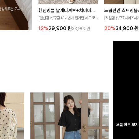
완성해주는 7부 블
헨틴링클 날개티셔츠+치마바지SET
드람린넨 스트링블
 스타일링을 연출하
[텐션감↑/구김↓]가볍게 입기만 해도 코
[시원함🧊/77사이즈까
디가 완성되는 세트 아이템으로, 자연스럽
한 텍스처가 돋보이는 블
12%
29,900
원
20%
34,900
원
33,900원
게 퍼지는 프릴 날개 소매가 우아한 포인트
없는 슬릿 카라 디자인이
를 더해드립니다💕 잔잔한 링클 텍스처 소
원하게 연출해드립니다 
재와 편안한 허리밴딩으로 하루 종일 산뜻
하고 쾌적하게 즐겨보세요!
오늘 하루 보지