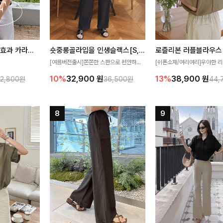
[재구매율1위] 냉감효과 카라니트
숏중롱골라입을 인생슬랙스[S,M,L,XL사이즈]
로즐리본 러플블라우스
[여름버전출시]쫀쫀한 스판으로 편안하게
[쉬폰소재/여리여리]우아한 리
필요가 없어요!얇
착용되어 누구나 입기 좋은 데일리 슬랙스!
연스럽게 흐르는 러플 디테일
10%
32,900
원
13%
38,900
원
32,800원
36,500원
44,
여름에도 시원하게
숏·기본·롱 기장과 와이드·부츠컷 핏까지 취
분위기를 더해주는 블라우스 
다
향에 맞게 선택할 수 있어 더욱 만족스러워
한 소재감과 여유롭게 떨어지
요
얼굴까지 화사해 보이며 세련
좋아요