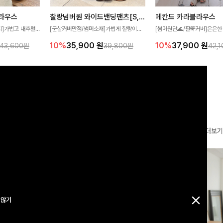
찰랑넘버원 와이드밴딩팬츠[S,M,L사이즈]
메칸드 카라블라우스
라우스
[군살커버만점/썸머소재]가볍게 찰랑이는
[썸머원단🌊/팔뚝커버]은은한
지]가볍고 내추럴
원단과 여유로운 와이드 핏으로 하루 종일
와 여유로운 실루엣이 만나 
라우스로, 답답함
10%
35,900
원
10%
37,900
원
39,800원
42,
43,600원
편안하게 착용하실 수 있는 팬츠입니다 🖤
세련된 무드를 연출해주는 블
 얼굴선을 더욱 시
✨ 허리 전체 밴딩과 스트링 디테일로 안정
리룩부터 출근룩까지 다양하게
🌿
감 있는 착용감을 더해드려요!
은 베이직한 디자인!
더보기
 않기