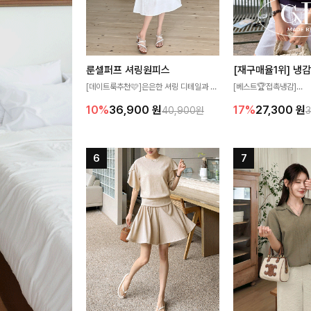
룬셀퍼프 셔링원피스
[데이트룩추천🩷]은은한 셔링 디테일과 퍼
[베스트🏆접촉냉감]
프 소매가 어우러져 사랑스러운 무드를 완
여름에도 무더위 걱정할 
10%
36,900
원
17%
27,300
원
40,900원
성해주는 원피스🤍 허리 스모크 밴딩이 슬
고 가벼운 소재감으로 
림한 실루엣을 연출해주며, 자연스럽게 퍼
즐기실 수 있는 니트랍니
지는 플레어 라인으로 여성스럽고 편안하게
즐기기 좋아요