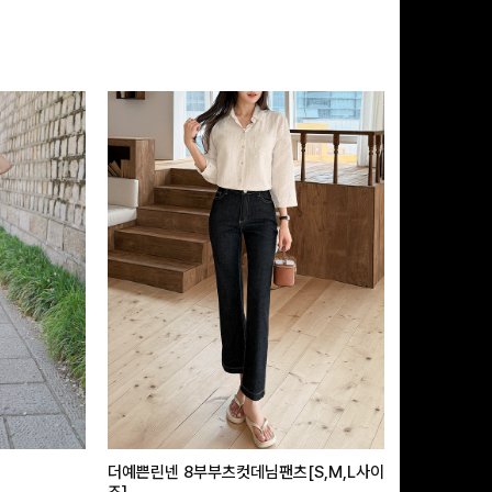
더예쁜린넨 8부부츠컷데님팬츠[S,M,L사이
급속쿨링효과 