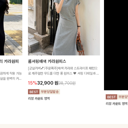
리 카라원피
롬셔링배색 카라원피스
[비율만점/
스
[군살커버💕/주문폭주]배색 카라와 스트라이프 패턴으
깔끔하게 착용 가능
로 캐주얼한 무드를 더한 롱 원피스 🖤 셔링 디테일과 쫀
고급스러운 플라
군살을 완벽히 커버
쫀한 스판 소재로 편안하면서도 여성스럽게 연출돼요
서 세련된 분위기
15%
32,900
원
38,700원
림하게 핏을 조절
12%
32,4
리뷰 카운트 영역
리뷰 카운트 영역