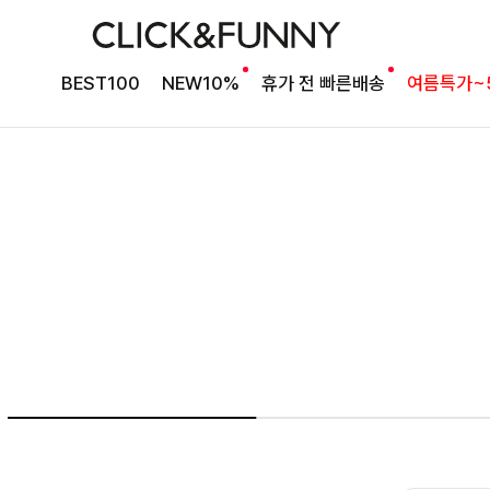
여름의 끝을 완성할
BEST100
NEW10%
휴가 전 빠른배송
여름특가~
감각적인 원피스
셀퍼프 셔링원피스