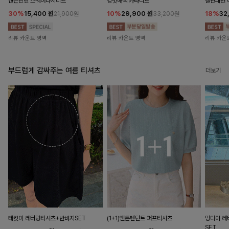
앤즌린넨 스퀘어나시니트
킹밋배색 카라니트
캘핀패턴 
30%
15,400
원
10%
29,900
원
18%
32
21,900원
33,200원
리뷰 카운트 영역
리뷰 카운트 영역
리뷰 카운
부드럽게 감싸주는 여름 티셔츠
더보기
테킷미 레터링티셔츠+반바지SET
(1+1)앤튼펜던트 퍼프티셔츠
밍디아 
SET