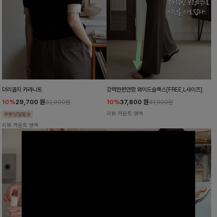
더리골지 카라니트
강력한편안함 와이드슬랙스[FREE,L사이즈]
10%
29,700
원
10%
37,800
원
32,900원
41,900원
리뷰 카운트 영역
리뷰 카운트 영역