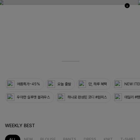
0
03
33
여름특가~45%
오늘 출발
단, 하루 혜택
NEW IT
우아한 실루엣 블라우스
하나로 완성된 코디 #원피스
데일리 #
WEEKLY BEST
NEW
BLOUSE
PANTS
DRESS
KNIT
T-SHIRT
ALL