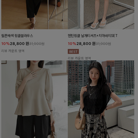
릴픈배색 링클블라우스
헨틴링클 날개티셔츠+치마바지SET
10%
28,800
원
10%
28,800
원
31,900원
31,900원
리뷰 카운트 영역
리뷰 카운트 영역