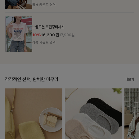
리뷰 카운트 영역
캣시어서커 버튼카라원피스+벨트SET
16%
79,900
원
95,100원
리뷰 카운트 영역
감각적인 선택, 완벽한 마무리
더보기