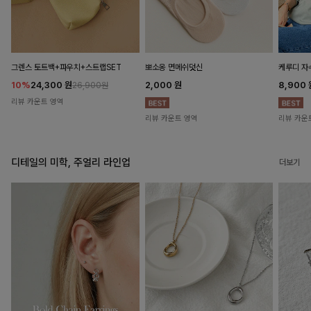
뽀소옹 면메쉬덧신
그렌스 토트백+파우치+스트랩SET
케루디 자
2,000
원
10%
24,300
원
8,900
26,900원
리뷰 카운트 영역
리뷰 카운트 영역
리뷰 카운
디테일의 미학, 주얼리 라인업
더보기