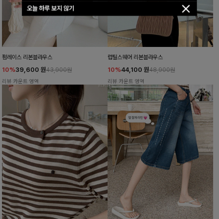
오늘 하루 보지 않기
펌레이스 리본블라우스
럽틸스퀘어 리본블라우스
10%
39,600
원
10%
44,100
원
43,900원
48,900원
리뷰 카운트 영역
리뷰 카운트 영역