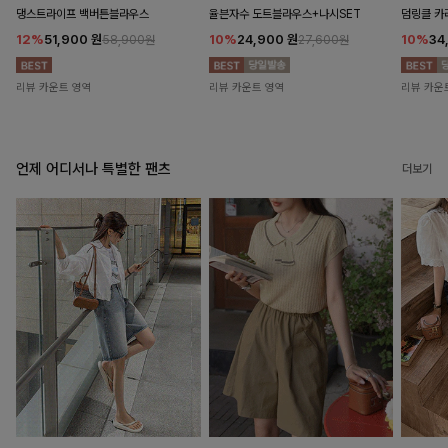
댕스트라이프 백버튼블라우스
율븐자수 도트블라우스+나시SET
덤링클 카
12%
51,900
원
10%
24,900
원
10%
34
58,900원
27,600원
리뷰 카운트 영역
리뷰 카운트 영역
리뷰 카운
언제 어디서나 특별한 팬츠
더보기