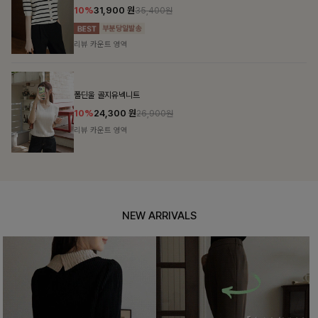
10%
31,900
원
35,400원
리뷰 카운트 영역
폴딘울 골지유넥니트
10%
24,300
원
26,900원
리뷰 카운트 영역
NEW ARRIVALS