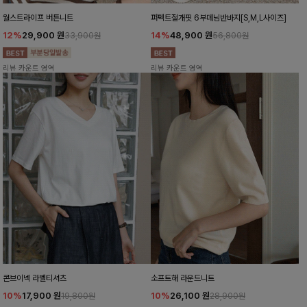
월스트라이프 버튼니트
퍼펙트절개핏 6부데님반바지[S,M,L사이즈]
12%
29,900
원
14%
48,900
원
33,900원
56,800원
리뷰 카운트 영역
리뷰 카운트 영역
콘브이넥 라벨티셔츠
소프트해 라운드니트
10%
17,900
원
10%
26,100
원
19,800원
28,900원