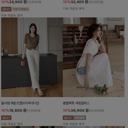
10%
24,900
원
10%
32,400
원
27,600원
35,900원
리뷰 카운트 영역
리뷰 카운트 영역
윌리덤 라운드앤브이넥가디건
룬셀퍼프 셔링원피스
10%
19,800
원
10%
36,900
원
21,900원
40,900원
리뷰 카운트 영역
리뷰 카운트 영역