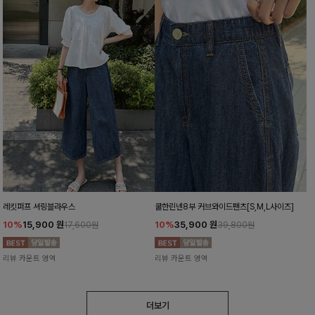
레킷퍼프 셔링블라우스
쿨한린넨8부 커브와이드팬츠[S,M,L사이즈]
10%
15,900
원
10%
35,900
원
17,600원
39,800원
리뷰 카운트 영역
리뷰 카운트 영역
더보기