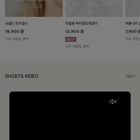
헤룬나비 
사셀드 링귀걸이
피엘룬 써지컬링목걸이
7,900
18,900
원
12,900
원
리뷰 카운
리뷰 카운트 영역
리뷰 카운트 영역
SHORTS VIDEO
더보기