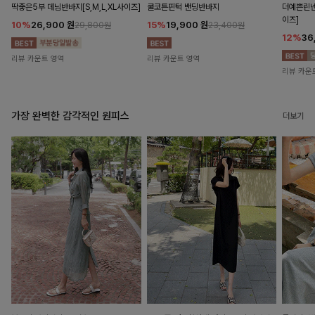
딱좋은5부 데님반바지[S,M,L,XL사이즈]
쿨코튼핀턱 밴딩반바지
더예쁜린넨
이즈]
10%
26,900
원
15%
19,900
원
29,800원
23,400원
12%
36
리뷰 카운트 영역
리뷰 카운트 영역
리뷰 카운
가장 완벽한 감각적인 원피스
더보기