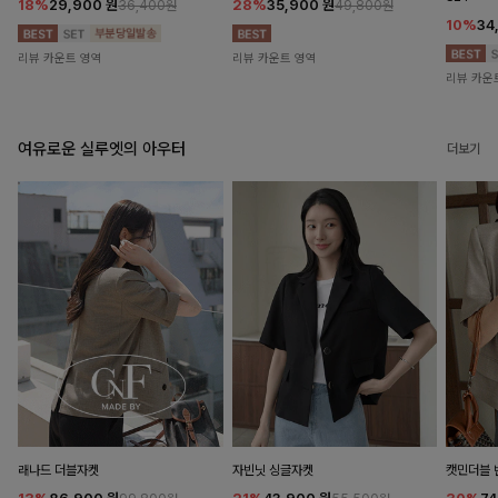
18%
29,900
원
28%
35,900
원
36,400원
49,800원
10%
34
리뷰 카운트 영역
리뷰 카운트 영역
리뷰 카운
여유로운 실루엣의 아우터
더보기
래나드 더블자켓
자빈닛 싱글자켓
캣민더블 