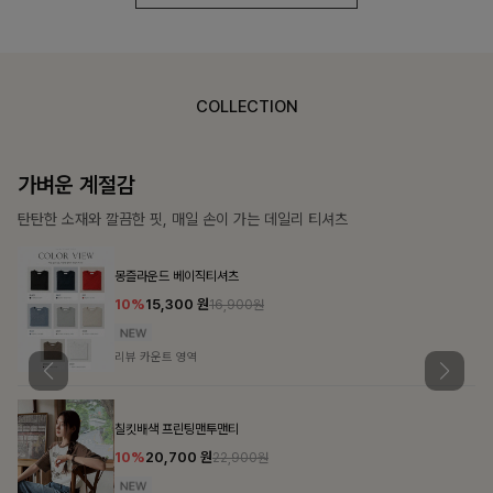
COLLECTION
가장 쉬운 코디
특별한 날부터 일상까지 함께하는 룩
쥬빌스트링 포켓원피스
17%
48,900
원
58,900원
리뷰 카운트 영역
블룬티 나시원피스+셔츠SET
15%
31,900
원
37,500원