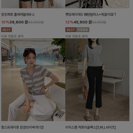
밍킷퍼프 플레어블라우스
캣밍레이어드 패턴원피스+목걸이SET
10%
39,600
원
12%
45,900
원
43,900원
52,100원
리뷰 카운트 영역
리뷰 카운트 영역
함스트라이프 린넨브이넥가디건
이지스판 카프리슬랙스[S,M,L사이즈]