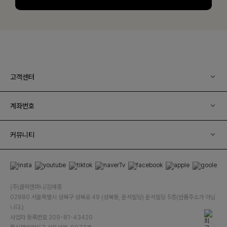
고객센터
계좌번호
커뮤니티
(주)클릭앤퍼니/김예중
02880 서울특별시 성북구 성북로 49 (성북동, 운석빌딩) 운석빌딩 5층(반품주소가 아닙
니다.)
사업자 등록번호 209-81-43420