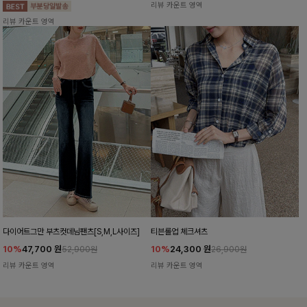
리뷰 카운트 영역
리뷰 카운트 영역
다이어트그만 부츠컷데님팬츠[S,M,L사이즈]
티븐롤업 체크셔츠
10%
47,700
원
10%
24,300
원
52,900원
26,900원
리뷰 카운트 영역
리뷰 카운트 영역