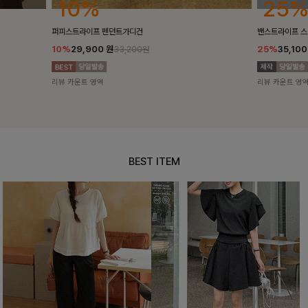
25%
10%
밴스트라이프 스트링원피스
[5천장돌파/C
25%
35,100
원
10%
34,90
46,800원
리뷰 카운트 영역
리뷰 카운트 영
BEST ITEM