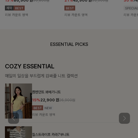
13%
86,900
원
21%
43,900
원
30%
7
99,800원
55,500원
리뷰 카운트 영역
리뷰 카운트 영역
리뷰 카운
ESSENTIAL PICKS
COZY ESSENTIAL
매일의 일상을 부드럽게 감싸줄 니트 컬렉션
켐펜던트 꽈배기니트
15%
22,900
원
26,900원
리뷰 카운트 영역
칠스트라이프 카라7부니트