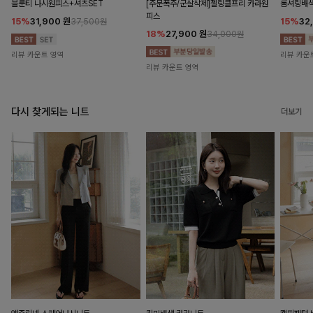
블룬티 나시원피스+셔츠SET
[주문폭주/군살삭제]젤링클프리 카라원
롬셔링배
피스
15%
31,900
원
15%
32
37,500원
18%
27,900
원
34,000원
리뷰 카운트 영역
리뷰 카운
리뷰 카운트 영역
다시 찾게되는 니트
더보기