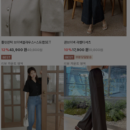
폴릿핀턱 브이넥블라우스+스트랩SET
콘브이넥 라벨티셔츠
12%
43,900
원
10%
17,900
원
49,800원
19,800원
리뷰 카운트 영역
리뷰 카운트 영역