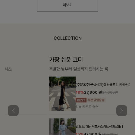
더보기
COLLECTION
가장 쉬운 코디
특별한 날부터 일상까지 함께하는 룩
[주문폭주/군살삭제]젤링클프리 카라원피스
18%
27,900
원
34,000원
리뷰 카운트 영역
민오브 데님셔츠+스커트+벨트SET
15%
47,900
원
56,300원