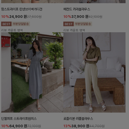
함스트라이프 린넨브이넥가디건
메칸드 카라블라우스
10%
24,900
원
10%
37,900
원
27,600원
42,100원
리뷰 카운트 영역
리뷰 카운트 영역
딘젤퍼프 스트라이프원피스
로즐리본 러플블라우스
10%
64,900
원
13%
38,900
원
72,100원
44,700원