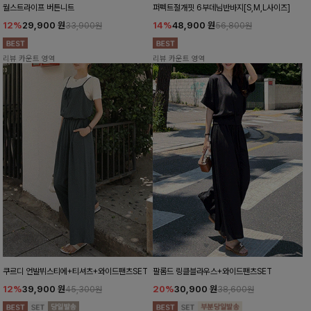
월스트라이프 버튼니트
퍼펙트절개핏 6부데님반바지[S,M,L사이즈]
12%
29,900
원
14%
48,900
원
33,900원
56,800원
리뷰 카운트 영역
리뷰 카운트 영역
쿠르디 언발뷔스티에+티셔츠+와이드팬츠SET
팔롬드 링클블라우스+와이드팬츠SET
12%
39,900
원
20%
30,900
원
45,300원
38,600원