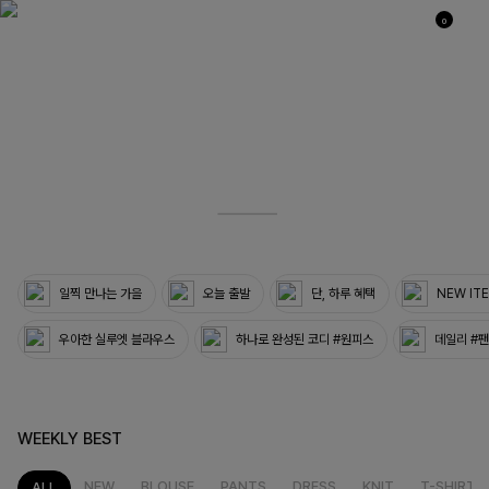
0
04
33
일찍 만나는 가을
오늘 출발
단, 하루 혜택
NEW IT
우아한 실루엣 블라우스
하나로 완성된 코디 #원피스
데일리 #
WEEKLY BEST
NEW
BLOUSE
PANTS
DRESS
KNIT
T-SHIRT
ALL