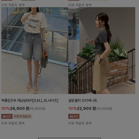
리뷰 카운트 영역
리뷰 카운트 영역
딱좋은5부 데님반바지[S,M,L,XL사이즈]
샬븐골지 브이넥니트
10%
26,900
원
10%
22,900
원
29,800원
25,400원
리뷰 카운트 영역
리뷰 카운트 영역