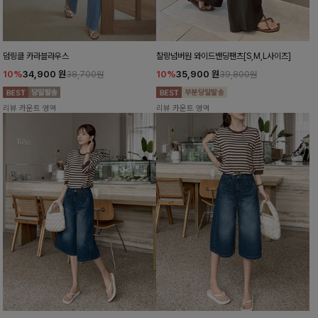
덤링클 카라블라우스
찰랑넘버원 와이드밴딩팬츠[S,M,L사이즈]
10%
34,900
원
10%
35,900
원
38,700원
39,800원
리뷰 카운트 영역
리뷰 카운트 영역