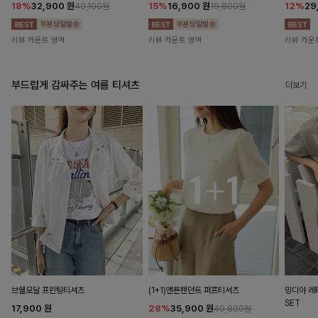
18%
32,900
원
15%
16,900
원
12%
29
40,100원
19,800원
리뷰 카운트 영역
리뷰 카운트 영역
리뷰 카운
부드럽게 감싸주는 여름 티셔츠
더보기
브쉘모달 프린팅티셔츠
(1+1)앤튼펜던트 퍼프티셔츠
밍디아 
SET
17,900
원
28%
35,900
원
49,800원