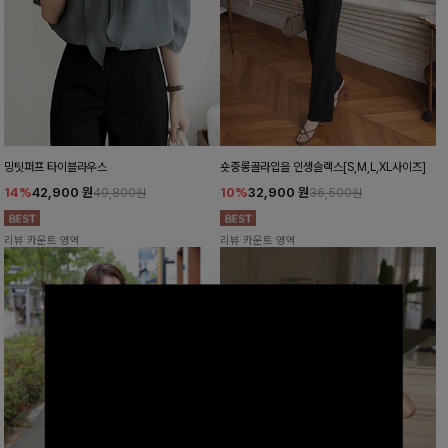
밍팃퍼프 타이블라우스
숏중롱골라입을 인생슬랙스[S,M,L,XL사이즈]
14%
42,900
원
10%
32,900
원
49,800원
36,500원
리뷰 카운트 영역
리뷰 카운트 영역