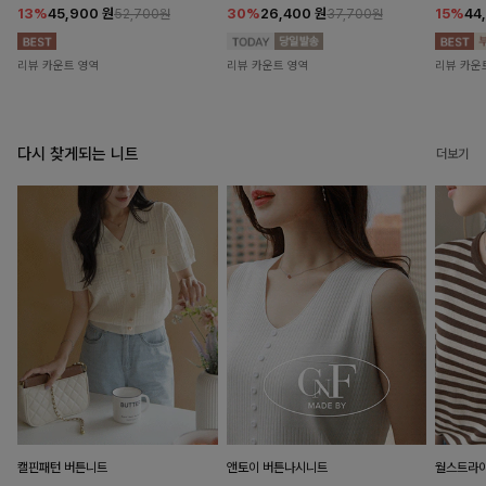
13%
45,900
원
30%
26,400
원
15%
44
52,700원
37,700원
리뷰 카운트 영역
리뷰 카운트 영역
리뷰 카운
다시 찾게되는 니트
더보기
캘핀패턴 버튼니트
앤토이 버튼나시니트
월스트라