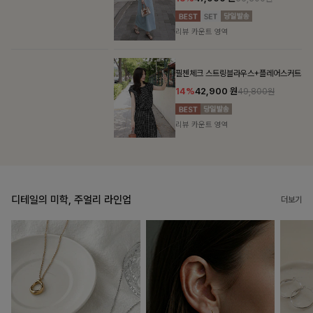
리뷰 카운트 영역
필첸체크 스트링블라우스+플레어스커트SET
14%
42,900
원
49,800원
리뷰 카운트 영역
디테일의 미학, 주얼리 라인업
더보기