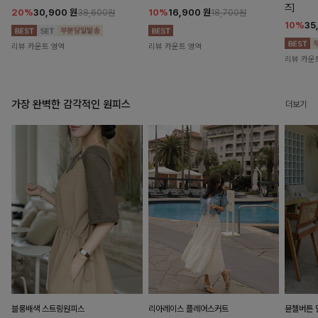
즈]
20%
30,900
원
10%
16,900
원
38,600원
18,700원
10%
35
리뷰 카운트 영역
리뷰 카운트 영역
리뷰 카운
가장 완벽한 감각적인 원피스
더보기
블룽배색 스트링원피스
리아레이스 플레어스커트
뮨첼버튼 