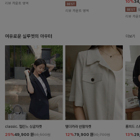
10%
34
리뷰 카운트 영역
리뷰 카운트 영역
리뷰 카운
여유로운 실루엣의 아우터
더보기
classic. 헬린느 싱글자켓
탤더카라 반팔자켓
롬피드 
25%
49,900
원
12%
79,900
원
13%
29
66,500원
90,700원