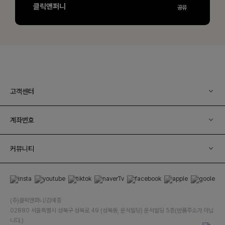
고객센터
계좌번호
커뮤니티
(주)클릭앤퍼니/김예중
02880 서울특별시 성북구 성북로 49 (성북동, 운석빌딩) 운석빌딩 5층(반품주소가 아닙
니다.)