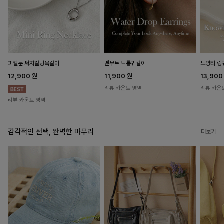
피엘룬 써지컬링목걸이
벤뮤트 드롭귀걸이
노잉티 링
12,900
원
11,900
원
13,90
리뷰 카운트 영역
리뷰 카운
리뷰 카운트 영역
감각적인 선택, 완벽한 마무리
더보기