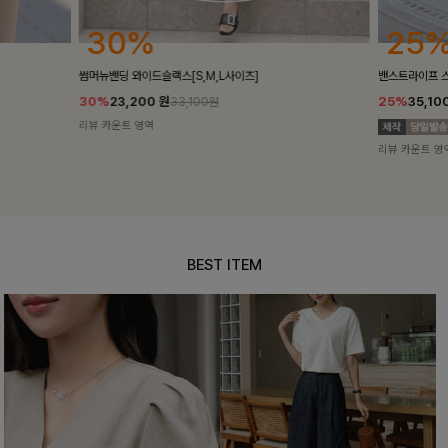
25%
[S,M,L사이즈]
밴스트라이프 스트링원피스
25%
35,100
원
,100원
46,800원
리뷰 카운트 영역
BEST ITEM