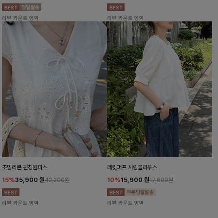
리뷰 카운트 영역
리뷰 카운트 영역
초밍리본 펀칭원피스
레킷퍼프 셔링블라우스
15%
35,900
원
10%
15,900
원
42,200원
17,600원
리뷰 카운트 영역
리뷰 카운트 영역