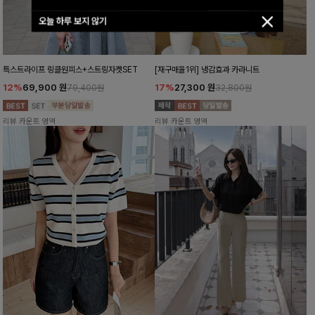
오늘 하루 보지 않기
특스트라이프 링클원피스+스트링자켓SET
[재구매율1위] 냉감효과 카라니트
12%
69,900
원
17%
27,300
원
79,400원
32,800원
리뷰 카운트 영역
리뷰 카운트 영역