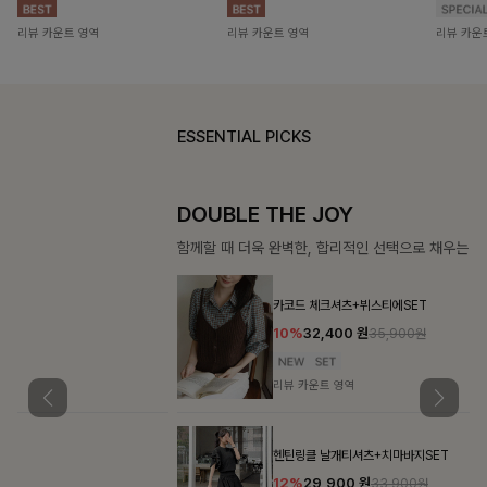
리뷰 카운트 영역
리뷰 카운트 영역
리뷰 카운
ESSENTIAL PICKS
DOUBLE THE JOY
함께할 때 더욱 완벽한, 합리적인 선택으로 채우는 즐거움
카코드 체크셔츠+뷔스티에SET
10%
32,400
원
35,900원
리뷰 카운트 영역
헨틴링클 날개티셔츠+치마바지SET
12%
29,900
원
33,900원