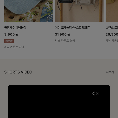
풀렘자수 데님볼캡
에런 포켓숄더백+스트랩SET
그렌스 토
9,900
원
31,900
원
26,90
리뷰 카운트 영역
리뷰 카운
리뷰 카운트 영역
SHORTS VIDEO
더보기