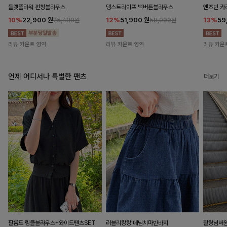
들렛플라워 펀칭블라우스
댕스트라이프 백버튼블라우스
엔즈빈 카
10%
22,900
원
12%
51,900
원
13%
59
25,400원
58,900원
리뷰 카운트 영역
리뷰 카운트 영역
리뷰 카운
언제 어디서나 특별한 팬츠
더보기
팔롬드 링클블라우스+와이드팬츠SET
러블리캉캉 데님치마반바지
찰랑넘버원