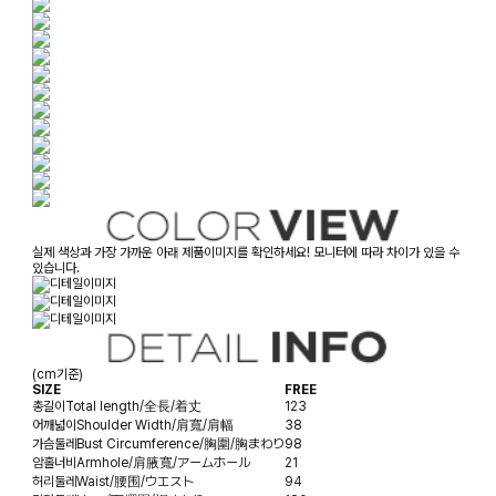
실제 색상과 가장 가까운 아래 제품이미지를 확인하세요! 모니터에 따라 차이가 있을 수
있습니다.
(cm기준)
SIZE
FREE
총길이
Total length/全長/着丈
123
어깨넓이
Shoulder Width/肩寬/肩幅
38
가슴둘레
Bust Circumference/胸圍/胸まわり
98
암홀너비
Armhole/肩腋寬/アームホール
21
허리둘레
Waist/腰围/ウエスト
94