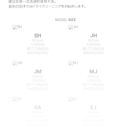
建议在第一次洗涤时使用干洗。
最初の洗浄ではドライクリーニングをお勧めします。
MODEL
SIZE
SH
JH
163cm
167cm
TOP(55)
TOP(55)
BOTTOM(26)
BOTTOM(26)
SHOES(240)
SHOES(240)
JM
MJ
166cm
164cm
TOP(55)
TOP(55)
BOTTOM(25)
BOTTOM(26)
SHOES(240)
SHOES(240)
SA
EJ
168cm
165cm
TOP(55)
TOP(55)
BOTTOM(26)
BOTTOM(26)
SHOES(240)
SHOES(240)