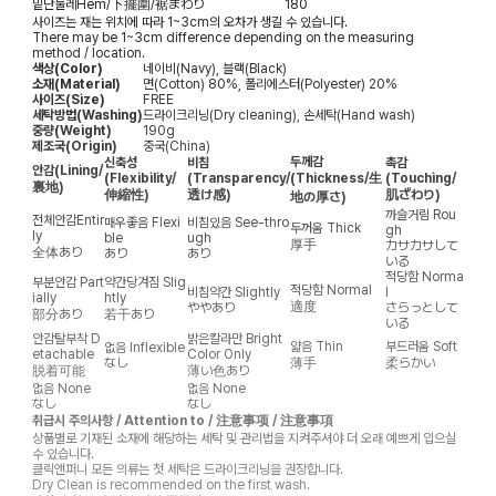
밑단둘레
Hem/下擺圍/裾まわり
180
사이즈는 재는 위치에 따라 1~3cm의 오차가 생길 수 있습니다.
There may be 1~3cm difference depending on the measuring
method / location.
색상(Color)
네이비(Navy), 블랙(Black)
소재(Material)
면(Cotton) 80%, 폴리에스터(Polyester) 20%
사이즈(Size)
FREE
세탁방법(Washing)
드라이크리닝(Dry cleaning), 손세탁(Hand wash)
중량(Weight)
190g
제조국(Origin)
중국(China)
두께감
신축성
비침
촉감
안감
(Lining/
(Flexibility/
(Transparency/
(Thickness/生
(Touching/
裏地)
伸縮性)
透け感)
肌ざわり)
地の厚さ)
까슬거림
Rou
전체안감
Entir
매우좋음
Flexi
비침있음
See-thro
두꺼움
Thick
gh
ly
ble
ugh
厚手
カサカサして
全体あり
あり
あり
いる
적당함
Norma
부분안감
Part
약간당겨짐
Slig
적당함
Normal
비침약간
Slightly
l
ially
htly
適度
ややあり
さらっとして
部分あり
若干あり
いる
안감탈부착
D
밝은칼라만
Bright
얇음
Thin
부드러움
Soft
없음
Inflexible
etachable
Color Only
なし
薄手
柔らかい
脱着可能
薄い色あり
없음
None
없음
None
なし
なし
취급시 주의사항 / Attention to / 注意事项 / 注意事項
상품별로 기재된 소재에 해당하는 세탁 및 관리법을 지켜주셔야 더 오래 예쁘게 입으실
수 있습니다.
클릭앤퍼니 모든 의류는 첫 세탁은 드라이크리닝을 권장합니다.
Dry Clean is recommended on the first wash.