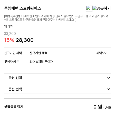
루쳄패턴 스트링원피스
[여행룩추천템✈]독특한 패턴으로 가득 차 밋밋하지 않으면서 꾸안꾸 느낌으로 입기 좋으며
허리스트링으로 라인을 슬림하게 만들어주는 나시원피스예요 :)
개 리뷰
33,200
15%
28,300
신규가입 혜택
신규가입 혜택
혜택보기
무이자 카드
최대 6개월 무이자
0
원
상품금액 합계
(
0
개)