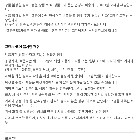
상품 불량일 경우 : 동일 상품 외 타 상품이나 옵션 변경시 배송비 3,000원 고객님 부담입니
다.
상품 불량일 경우 : 교환이 아닌 변심으로 반품을 할 경우 초기 배송비 3,000원은 고객님 부
담입니다.
(인위적인 훼손 & 수선 등의 악용을 방지하기 위함이니 양해부탁드립니다)
*교환/반품시에도 추가 발생되는 모든 도선료는 고객님께서 부담해주셔야 합니다.
교환/반품이 불가한 경우
반품기한(상품 수령후 7일)이 경과한 경우
공정거래, 표준약관 제 15조 2항에 의한 이용자의 사용 또는 일부 소비에 의하여 재화 가치가
현저히 감소한 경우
(착용 흔적, 화장품, 탈취제 냄새, 세탁, 수선, 택훼손 포함)
세탁을 하신 경우나 착용을 하신 후에는 불량이 발견되어도 교환/반품이 불가합니다.
워싱면 종류의 제품은 워싱과정에서 옷이 살짝 돌아가는 현상이 있을 수 있습니다.
피팅만 해보신 경우라도 상품이 훼손된 경우(구김,늘어남,보풀)는 불가합니다.
배송 시 생긴 구김, 단추 바느질의 느슨함, 간단한 손질이 가능한 마감실 처리가 미흡한 경우
거래처 공정 과정 중 단추구멍이 완벽히 뚫리지 않은 경우 (가위로 간단하게 구멍을 내주신 뒤
착용 부탁드립니다)
워싱 과정 중 발생하는 냄새와 단추 위치를 나타내는 초크 자국이 남은 경우
지퍼의 뻣뻣한 움직임, 신발이나 가방 및 소품 마감 처리에서 생긴 소량의 본드 자국이 있는 경
우
환불 안내