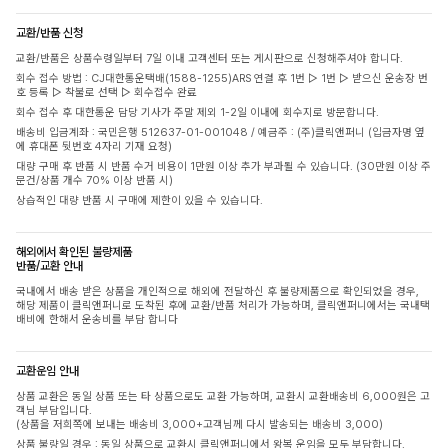
교환/반품 신청
교환/반품은 상품수령일부터 7일 이내 고객센터 또는 게시판으로 신청해주셔야 합니다.
회수 접수 방법 : CJ대한통운택배(1588-1255)ARS 연결 후 1번 ▷ 1번 ▷ 받으신 운송장 번
호 등록 ▷ 착불로 선택 ▷ 회수접수 완료
회수 접수 후 대한통운 담당 기사가 주말 제외 1-2일 이내에 회수지로 방문합니다.
배송비 입금계좌 : 국민은행 512637-01-001048 / 예금주 : (주)클릭앤퍼니 (입금자명 옆
에 휴대폰 뒷번호 4자리 기재 요청)
대량 구매 후 반품 시 반품 수거 비용이 1만원 이상 추가 부과될 수 있습니다. (30만원 이상 주
문건/상품 개수 70% 이상 반품 시)
상습적인 대량 반품 시 구매에 제한이 있을 수 있습니다.
해외에서 확인된 불량제품
반품/교환 안내
국내에서 배송 받은 상품을 개인적으로 해외에 전달하신 후 불량제품으로 확인되었을 경우,
해당 제품이 클릭앤퍼니로 도착된 후에 교환/반품 처리가 가능하며, 클릭앤퍼니에서는 국내택
배비에 한해서 운송비를 부담 합니다
교환운임 안내
상품 교환은 동일 상품 또는 타 상품으로도 교환 가능하며, 교환시 교환배송비 6,000원은 고
객님 부담입니다.
(상품을 저희쪽에 보내는 배송비 3,000+고객님께 다시 발송되는 배송비 3,000)
상품 불량일 경우 : 동일 상품으로 교환시 클릭앤퍼니에서 왕복 운임을 모두 부담합니다.