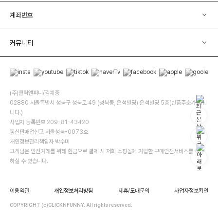
계좌번호
커뮤니티
(주)클릭앤퍼니/김예중
02880 서울특별시 성북구 성북로 49 (성북동, 운석빌딩) 운석빌딩 5층(반품주소가 아닙
니다.)
사업자 등록번호 209-81-43420
통신판매업신고 서울성북-0073호
개인정보관리책임자 박수미
고객님은 안전거래를 위해 현금으로 결제 시 저희 소핑몰에 가입한 구매안전서비스를 이용
하실 수 있습니다.
이용약관
개인정보처리방침
제휴/도매문의
사업자정보확인
COPYRIGHT (c)CLICKNFUNNY. All rights reserved.