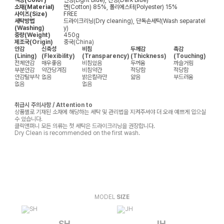
색상(Color)
연청(Light Blue), 진청(Dark Blue)
소재(Material)
면(Cotton) 85%, 폴리에스터(Polyester) 15%
사이즈(Size)
FREE
세탁방법
드라이크리닝(Dry cleaning), 단독손세탁(Wash separatel
(Washing)
y)
중량(Weight)
450g
제조국(Origin)
중국(China)
안감
신축성
비침
두께감
촉감
(Lining)
(Flexibility)
(Transparency)
(Thickness)
(Touching)
전체안감
매우좋음
비침있음
두꺼움
까슬거림
부분안감
약간당겨짐
비침약간
적당함
적당함
안감탈부착
없음
밝은칼라만
얇음
부드러움
없음
없음
취급시 주의사항 / Attention to
상품별로 기재된 소재에 해당하는 세탁 및 관리법을 지켜주셔야 더 오래 예쁘게 입으실
수 있습니다.
클릭앤퍼니 모든 의류는 첫 세탁은 드라이크리닝을 권장합니다.
Dry Clean is recommended on the first wash.
MODEL
SIZE
SH
JH