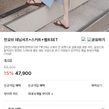
민오브 데님셔츠+스커트+벨트SET
[자연스러운실루엣/완벽코디SET💙]데님 소재의 큰 포켓으로 실용성을 갖춘 셔츠, 슬릿으로
움직임이 편안한 스커트와 벨트 세트 구성으로 코디 걱정없이 감각적인 룩을 완성시켜줄
ITEM!
개 리뷰
56,300
15%
47,900
신규가입 혜택
신규가입 혜택
혜택보기
무이자 카드
최대 6개월 무이자