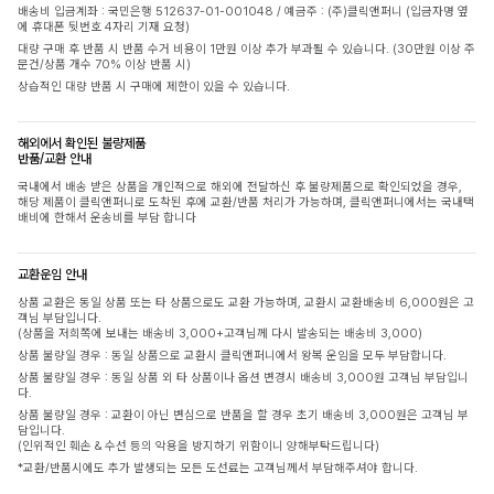
배송비 입금계좌 : 국민은행 512637-01-001048 / 예금주 : (주)클릭앤퍼니 (입금자명 옆
에 휴대폰 뒷번호 4자리 기재 요청)
대량 구매 후 반품 시 반품 수거 비용이 1만원 이상 추가 부과될 수 있습니다. (30만원 이상 주
문건/상품 개수 70% 이상 반품 시)
상습적인 대량 반품 시 구매에 제한이 있을 수 있습니다.
해외에서 확인된 불량제품
반품/교환 안내
국내에서 배송 받은 상품을 개인적으로 해외에 전달하신 후 불량제품으로 확인되었을 경우,
해당 제품이 클릭앤퍼니로 도착된 후에 교환/반품 처리가 가능하며, 클릭앤퍼니에서는 국내택
배비에 한해서 운송비를 부담 합니다
교환운임 안내
상품 교환은 동일 상품 또는 타 상품으로도 교환 가능하며, 교환시 교환배송비 6,000원은 고
객님 부담입니다.
(상품을 저희쪽에 보내는 배송비 3,000+고객님께 다시 발송되는 배송비 3,000)
상품 불량일 경우 : 동일 상품으로 교환시 클릭앤퍼니에서 왕복 운임을 모두 부담합니다.
상품 불량일 경우 : 동일 상품 외 타 상품이나 옵션 변경시 배송비 3,000원 고객님 부담입니
다.
상품 불량일 경우 : 교환이 아닌 변심으로 반품을 할 경우 초기 배송비 3,000원은 고객님 부
담입니다.
(인위적인 훼손 & 수선 등의 악용을 방지하기 위함이니 양해부탁드립니다)
*교환/반품시에도 추가 발생되는 모든 도선료는 고객님께서 부담해주셔야 합니다.