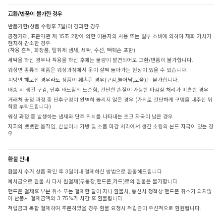
교환/반품이 불가한 경우
반품기한(상품 수령후 7일)이 경과한 경우
공정거래, 표준약관 제 15조 2항에 의한 이용자의 사용 또는 일부 소비에 의하여 재화 가치가
현저히 감소한 경우
(착용 흔적, 화장품, 탈취제 냄새, 세탁, 수선, 택훼손 포함)
세탁을 하신 경우나 착용을 하신 후에는 불량이 발견되어도 교환/반품이 불가합니다.
워싱면 종류의 제품은 워싱과정에서 옷이 살짝 돌아가는 현상이 있을 수 있습니다.
피팅만 해보신 경우라도 상품이 훼손된 경우(구김,늘어남,보풀)는 불가합니다.
배송 시 생긴 구김, 단추 바느질의 느슨함, 간단한 손질이 가능한 마감실 처리가 미흡한 경우
거래처 공정 과정 중 단추구멍이 완벽히 뚫리지 않은 경우 (가위로 간단하게 구멍을 내주신 뒤
착용 부탁드립니다)
워싱 과정 중 발생하는 냄새와 단추 위치를 나타내는 초크 자국이 남은 경우
지퍼의 뻣뻣한 움직임, 신발이나 가방 및 소품 마감 처리에서 생긴 소량의 본드 자국이 있는 경
우
환불 안내
환불시 수거 상품 확인 후 3일이내 결제하신 방법으로 환불해드립니다
예치금으로 환불 시 다시 원결제(무통장,핸드폰,카드)로의 환불은 불가합니다.
핸드폰 결제후 부분 취소 또는 결제한 달이 지나 환불시, 통신사 정책상 핸드폰 취소가 되지않
아 반품시 결제금액의 3.75%가 차감 후 환불됩니다.
적립금과 복합 결제하여 주문하였을 경우 환불 요청시 적립금이 우선적으로 환원됩니다.