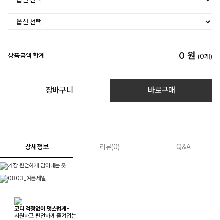
0
원
상품금액 합계
(
0
개)
장바구니
바로구매
상세정보
리뷰
(
0
)
Q&A
코디 걱정없이 멋스럽게-
시원하고 편안하게 즐겨입는