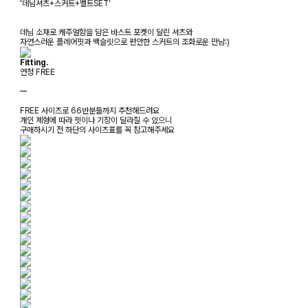
'데님셔츠+스커트+벨트SET'
데님 소재로 캐주얼함을 담은 바스트 포켓이 달린 셔츠와
자연스러운 플레어핏과 백슬릿으로 편안한 스커트의 조화로운 만남:)
Fitting.
연청 FREE
ㅡ
FREE 사이즈로 66반분들까지 추천해드려요
개인 체형에 따라 핏이나 기장이 달라질 수 있으니
구매하시기 전 하단의 사이즈표를 꼭 참고해주세요