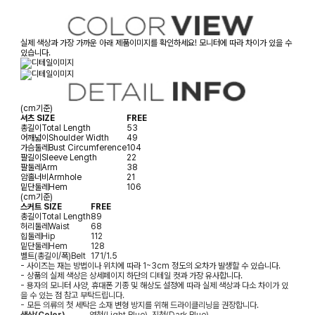
실제 색상과 가장 가까운 아래 제품이미지를 확인하세요! 모니터에 따라 차이가 있을 수
있습니다.
(cm기준)
셔츠 SIZE
FREE
총길이
Total Length
53
어깨넓이
Shoulder Width
49
가슴둘레
Bust Circumference
104
팔길이
Sleeve Length
22
팔둘레
Arm
38
암홀너비
Armhole
21
밑단둘레
Hem
106
(cm기준)
스커트 SIZE
FREE
총길이
Total Length
89
허리둘레
Waist
68
힙둘레
Hip
112
밑단둘레
Hem
128
벨트(총길이/폭)
Belt
171/1.5
- 사이즈는 재는 방법이나 위치에 따라 1~3cm 정도의 오차가 발생할 수 있습니다.
- 상품의 실제 색상은 상세페이지 하단의 디테일 컷과 가장 유사합니다.
- 용자의 모니터 사양, 휴대폰 기종 및 해상도 설정에 따라 실제 색상과 다소 차이가 있
을 수 있는 점 참고 부탁드립니다.
- 모든 의류의 첫 세탁은 소재 변형 방지를 위해 드라이클리닝을 권장합니다.