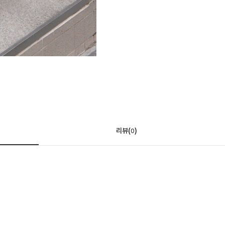
리뷰(
)
0