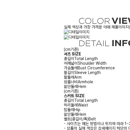
실제 색상과 가장 가까운 아래 제품이미지를
(cm기준)
셔츠 SIZE
총길이
Total Length
어깨넓이
Shoulder Width
가슴둘레
Bust Circumference
팔길이
Sleeve Length
팔둘레
Arm
암홀너비
Armhole
밑단둘레
Hem
(cm기준)
스커트 SIZE
총길이
Total Length
허리둘레
Waist
힙둘레
Hip
밑단둘레
Hem
벨트(총길이/폭)
Belt
- 사이즈는 재는 방법이나 위치에 따라 1~
- 상품의 실제 색상은 상세페이지 하단의 