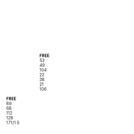
FREE
53
49
104
22
38
21
106
FREE
89
68
112
128
171/1.5