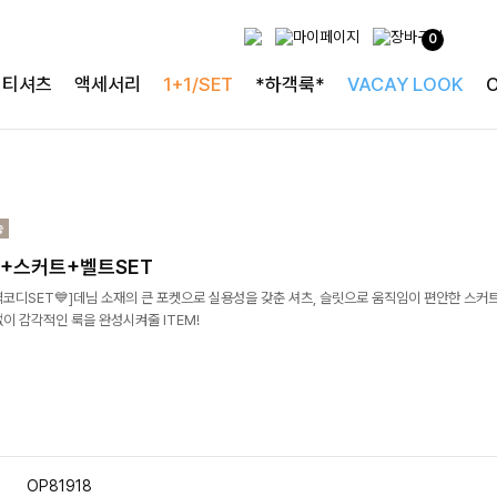
0
티셔츠
액세서리
1+1/SET
*하객룩*
VACAY LOOK
+스커트+벨트SET
코디SET💙]데님 소재의 큰 포켓으로 실용성을 갖춘 셔츠, 슬릿으로 움직임이 편안한 스커트
이 감각적인 룩을 완성시켜줄 ITEM!
OP81918