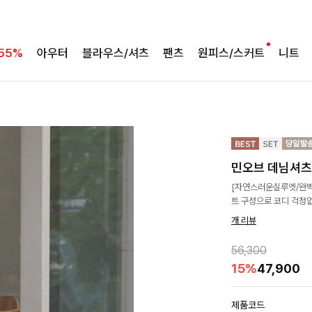
55%
아우터
블라우스/셔츠
팬츠
원피스/스커트
니트
민오브 데님셔츠
[자연스러운실루엣/완벽
트 구성으로 코디 걱정없
개 리뷰
56,300
15%
47,900
제품코드