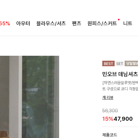
55%
아우터
블라우스/셔츠
팬츠
원피스/스커트
니트
민오브 데님셔츠
[자연스러운실루엣/완벽
트 구성으로 코디 걱정없
개 리뷰
56,300
15%
47,900
제품코드