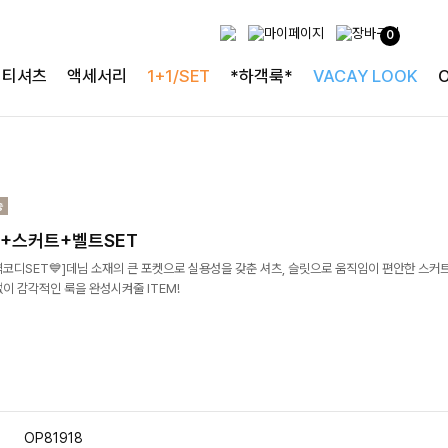
0
티셔츠
액세서리
1+1/SET
*하객룩*
VACAY LOOK
+스커트+벨트SET
코디SET💙]데님 소재의 큰 포켓으로 실용성을 갖춘 셔츠, 슬릿으로 움직임이 편안한 스커트
이 감각적인 룩을 완성시켜줄 ITEM!
OP81918