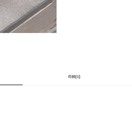
리뷰(
)
0