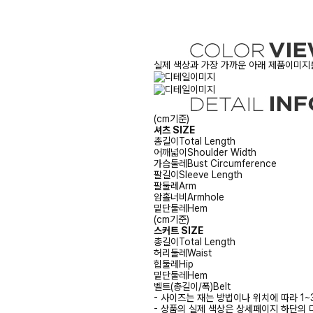
실제 색상과 가장 가까운 아래 제품이미지를
(cm기준)
셔츠 SIZE
총길이
Total Length
어깨넓이
Shoulder Width
가슴둘레
Bust Circumference
팔길이
Sleeve Length
팔둘레
Arm
암홀너비
Armhole
밑단둘레
Hem
(cm기준)
스커트 SIZE
총길이
Total Length
허리둘레
Waist
힙둘레
Hip
밑단둘레
Hem
벨트(총길이/폭)
Belt
- 사이즈는 재는 방법이나 위치에 따라 1~
- 상품의 실제 색상은 상세페이지 하단의 