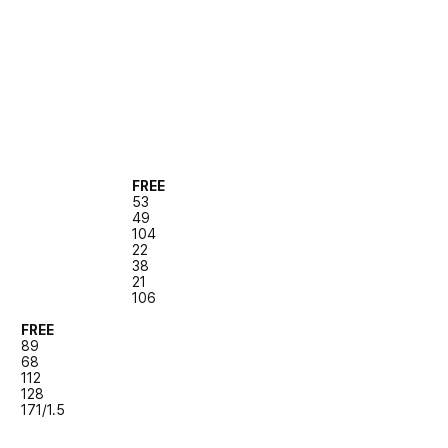
FREE
53
49
104
22
38
21
106
FREE
89
68
112
128
171/1.5