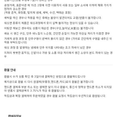
반품기한(상품 수령후 7일)이 경과한 경우
공정거래, 표준약관 제 15조 2항에 의한 이용자의 사용 또는 일부 소비에 의하여 재화 가치가
현저히 감소한 경우
(착용 흔적, 화장품, 탈취제 냄새, 세탁, 수선, 택훼손 포함)
세탁을 하신 경우나 착용을 하신 후에는 불량이 발견되어도 교환/반품이 불가합니다.
워싱면 종류의 제품은 워싱과정에서 옷이 살짝 돌아가는 현상이 있을 수 있습니다.
피팅만 해보신 경우라도 상품이 훼손된 경우(구김,늘어남,보풀)는 불가합니다.
배송 시 생긴 구김, 단추 바느질의 느슨함, 간단한 손질이 가능한 마감실 처리가 미흡한 경우
거래처 공정 과정 중 단추구멍이 완벽히 뚫리지 않은 경우 (가위로 간단하게 구멍을 내주신 뒤
착용 부탁드립니다)
워싱 과정 중 발생하는 냄새와 단추 위치를 나타내는 초크 자국이 남은 경우
지퍼의 뻣뻣한 움직임, 신발이나 가방 및 소품 마감 처리에서 생긴 소량의 본드 자국이 있는 경
우
환불 안내
환불시 수거 상품 확인 후 3일이내 결제하신 방법으로 환불해드립니다
예치금으로 환불 시 다시 원결제(무통장,핸드폰,카드)로의 환불은 불가합니다.
핸드폰 결제후 부분 취소 또는 결제한 달이 지나 환불시, 통신사 정책상 핸드폰 취소가 되지않
아 반품시 결제금액의 3.75%가 차감 후 환불됩니다.
적립금과 복합 결제하여 주문하였을 경우 환불 요청시 적립금이 우선적으로 환원됩니다.
판매자정보