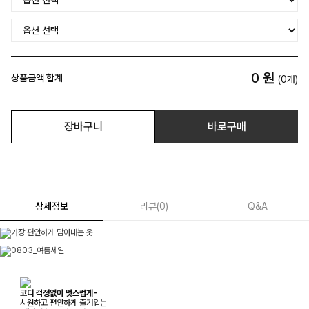
0
원
상품금액 합계
(
0
개)
장바구니
바로구매
상세정보
리뷰
(
0
)
Q&A
코디 걱정없이 멋스럽게-
시원하고 편안하게 즐겨입는