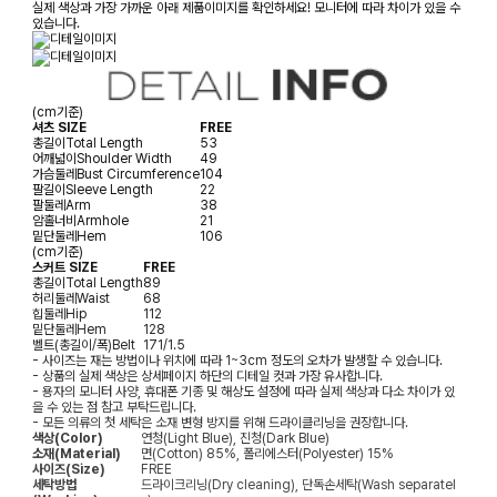
실제 색상과 가장 가까운 아래 제품이미지를 확인하세요! 모니터에 따라 차이가 있을 수
있습니다.
(cm기준)
셔츠 SIZE
FREE
총길이
Total Length
53
어깨넓이
Shoulder Width
49
가슴둘레
Bust Circumference
104
팔길이
Sleeve Length
22
팔둘레
Arm
38
암홀너비
Armhole
21
밑단둘레
Hem
106
(cm기준)
스커트 SIZE
FREE
총길이
Total Length
89
허리둘레
Waist
68
힙둘레
Hip
112
밑단둘레
Hem
128
벨트(총길이/폭)
Belt
171/1.5
- 사이즈는 재는 방법이나 위치에 따라 1~3cm 정도의 오차가 발생할 수 있습니다.
- 상품의 실제 색상은 상세페이지 하단의 디테일 컷과 가장 유사합니다.
- 용자의 모니터 사양, 휴대폰 기종 및 해상도 설정에 따라 실제 색상과 다소 차이가 있
을 수 있는 점 참고 부탁드립니다.
- 모든 의류의 첫 세탁은 소재 변형 방지를 위해 드라이클리닝을 권장합니다.
색상(Color)
연청(Light Blue), 진청(Dark Blue)
소재(Material)
면(Cotton) 85%, 폴리에스터(Polyester) 15%
사이즈(Size)
FREE
세탁방법
드라이크리닝(Dry cleaning), 단독손세탁(Wash separatel