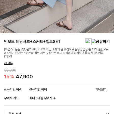
민오브 데님셔츠+스커트+벨트SET
[자연스러운실루엣/완벽코디SET💙]데님 소재의 큰 포켓으로 실용성을 갖춘 셔츠, 슬릿으로
움직임이 편안한 스커트와 벨트 세트 구성으로 코디 걱정없이 감각적인 룩을 완성시켜줄
ITEM!
개 리뷰
56,300
15%
47,900
신규가입 혜택
신규가입 혜택
혜택보기
무이자 카드
최대 6개월 무이자