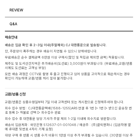
REVIEW
Q&A
배송안내
배송은 입금 확인 후 2~3일 이내(주말제외) CJ 대한통운으로 발송됩니다.
단, 주문량이 폭주하는 경우 배송이 지연될 수 있으니 양해바랍니다.
무료배송은 순수 결제금액 6만원 이상 구매시(할인 및 적립금 제외한 금액) 적용됩니다.
제주도 및 도서산간지역은 추가배송비(도선료) 3,000원이 부과됩니다. (무료배송,교환/반품
시에도 도선료는 고객님 부담)
모든 배송 과정은 CCTV로 촬영 후 출고 진행되고 있어 상품을 고의적으로 훼손하시는 경우
확인이 가능하며 교환/반품 처리 절대 불가합니다.
교환/반품 신청
교환/반품은 상품수령일부터 7일 이내 고객센터 또는 게시판으로 신청해주셔야 합니다.
회수 접수 방법 : CJ대한통운택배(1588-1255)ARS 연결 후 1번 ▷ 1번 ▷ 받으신 운송장 번
호 등록 ▷ 착불로 선택 ▷ 회수접수 완료
회수 접수 후 대한통운 담당 기사가 주말 제외 1-2일 이내에 회수지로 방문합니다.
배송비 입금계좌 : 국민은행 512637-01-001048 / 예금주 : (주)클릭앤퍼니 (입금자명 옆
에 휴대폰 뒷번호 4자리 기재 요청)
대량 구매 후 반품 시 반품 수거 비용이 1만원 이상 추가 부과될 수 있습니다. (30만원 이상 주