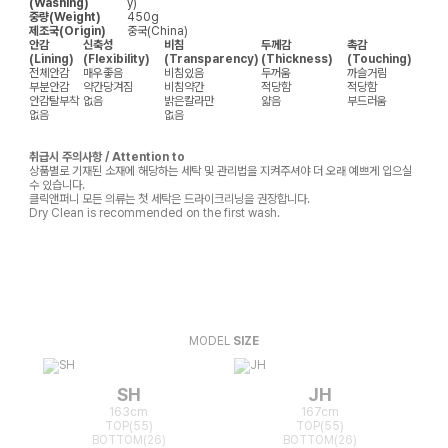
(Washing)
y)
중량(Weight)
450g
제조국(Origin)
중국(China)
안감
신축성
비침
두께감
촉감
(Lining)
(Flexibility)
(Transparency)
(Thickness)
(Touching)
전체안감
매우좋음
비침있음
두꺼움
까슬거림
부분안감
약간당겨짐
비침약간
적당함
적당함
안감탈부착
없음
밝은칼라만
얇음
부드러움
없음
없음
취급시 주의사항 / Attention to
상품별로 기재된 소재에 해당하는 세탁 및 관리법을 지켜주셔야 더 오래 예쁘게 입으실
수 있습니다.
클릭앤퍼니 모든 의류는 첫 세탁은 드라이크리닝을 권장합니다.
Dry Clean is recommended on the first wash.
MODEL
SIZE
SH
JH
163cm
167cm
TOP(55)
TOP(55)
BOTTOM(26)
BOTTOM(26)