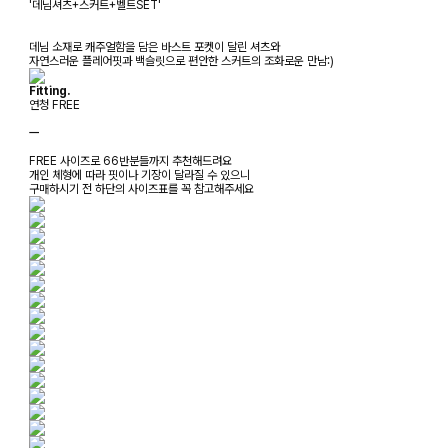
'데님셔츠+스커트+벨트SET'
데님 소재로 캐주얼함을 담은 바스트 포켓이 달린 셔츠와
자연스러운 플레어핏과 백슬릿으로 편안한 스커트의 조화로운 만남:)
Fitting.
연청 FREE
ㅡ
FREE 사이즈로 66반분들까지 추천해드려요
개인 체형에 따라 핏이나 기장이 달라질 수 있으니
구매하시기 전 하단의 사이즈표를 꼭 참고해주세요