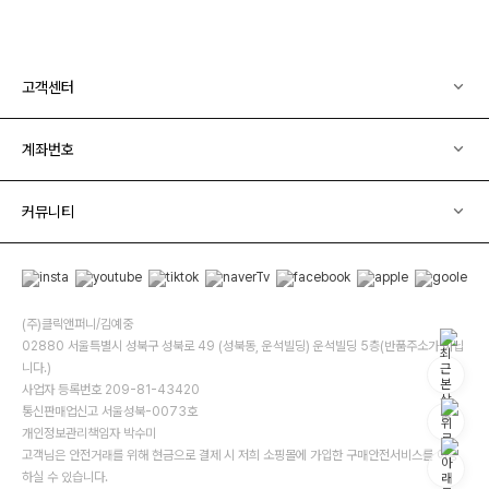
고객센터
계좌번호
커뮤니티
(주)클릭앤퍼니/김예중
02880 서울특별시 성북구 성북로 49 (성북동, 운석빌딩) 운석빌딩 5층(반품주소가 아닙
니다.)
사업자 등록번호 209-81-43420
통신판매업신고 서울성북-0073호
개인정보관리책임자 박수미
고객님은 안전거래를 위해 현금으로 결제 시 저희 소핑몰에 가입한 구매안전서비스를 이용
하실 수 있습니다.