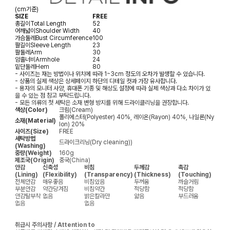
(cm기준)
SIZE
FREE
총길이
Total Length
52
어깨넓이
Shoulder Width
40
가슴둘레
Bust Circumference
100
팔길이
Sleeve Length
23
팔둘레
Arm
30
암홀너비
Armhole
24
밑단둘레
Hem
80
- 사이즈는 재는 방법이나 위치에 따라 1~3cm 정도의 오차가 발생할 수 있습니다.
- 상품의 실제 색상은 상세페이지 하단의 디테일 컷과 가장 유사합니다.
- 용자의 모니터 사양, 휴대폰 기종 및 해상도 설정에 따라 실제 색상과 다소 차이가 있
을 수 있는 점 참고 부탁드립니다.
- 모든 의류의 첫 세탁은 소재 변형 방지를 위해 드라이클리닝을 권장합니다.
색상(Color)
크림(Cream)
폴리에스터(Polyester) 40%, 레이온(Rayon) 40%, 나일론(Ny
소재(Material)
lon) 20%
사이즈(Size)
FREE
세탁방법
드라이크리닝(Dry cleaning))
(Washing)
중량(Weight)
160g
제조국(Origin)
중국(China)
안감
신축성
비침
두께감
촉감
(Lining)
(Flexibility)
(Transparency)
(Thickness)
(Touching)
전체안감
매우좋음
비침있음
두꺼움
까슬거림
부분안감
약간당겨짐
비침약간
적당함
적당함
안감탈부착
없음
밝은칼라만
얇음
부드러움
없음
없음
취급시 주의사항 / Attention to