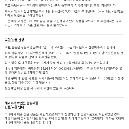
무료배송은 순수 결제금액 6만원 이상 구매시(할인 및 적립금 제외한 금액) 적용됩니다.
제주도 및 도서산간지역은 추가배송비(도선료) 3,000원이 부과됩니다. (무료배송,교환/반품
시에도 도선료는 고객님 부담)
모든 배송 과정은 CCTV로 촬영 후 출고 진행되고 있어 상품을 고의적으로 훼손하시는 경우
확인이 가능하며 교환/반품 처리 절대 불가합니다.
교환/반품 신청
교환/반품은 상품수령일부터 7일 이내 고객센터 또는 게시판으로 신청해주셔야 합니다.
회수 접수 방법 : CJ대한통운택배(1588-1255)ARS 연결 후 1번 ▷ 1번 ▷ 받으신 운송장 번
호 등록 ▷ 착불로 선택 ▷ 회수접수 완료
회수 접수 후 대한통운 담당 기사가 주말 제외 1-2일 이내에 회수지로 방문합니다.
배송비 입금계좌 : 국민은행 512637-01-001048 / 예금주 : (주)클릭앤퍼니 (입금자명 옆
에 휴대폰 뒷번호 4자리 기재 요청)
대량 구매 후 반품 시 반품 수거 비용이 1만원 이상 추가 부과될 수 있습니다. (30만원 이상 주
문건/상품 개수 70% 이상 반품 시)
상습적인 대량 반품 시 구매에 제한이 있을 수 있습니다.
해외에서 확인된 불량제품
반품/교환 안내
국내에서 배송 받은 상품을 개인적으로 해외에 전달하신 후 불량제품으로 확인되었을 경우,
해당 제품이 클릭앤퍼니로 도착된 후에 교환/반품 처리가 가능하며, 클릭앤퍼니에서는 국내택
배비에 한해서 운송비를 부담 합니다