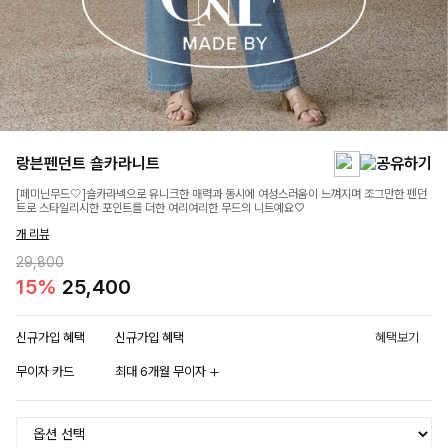
랑븐펜던트 숄카라니트
[페미닌무드🤍]숄카라넥으로 유니크한 매력과 동시에 여성스러움이 느껴지며 조그만한 펜던
트로 스타일리시한 포인트를 더한 여리여리한 무드의 니트예요♡
개 리뷰
29,800
15%
25,400
신규가입 혜택
신규가입 혜택
혜택보기
무이자 카드
최대 6개월 무이자