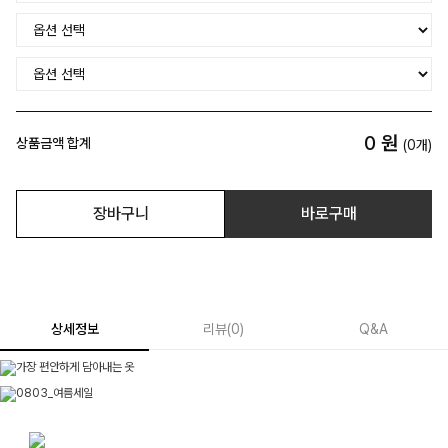
0
원
상품금액 합계
(
0
개)
장바구니
바로구매
상세정보
리뷰
(
0
)
Q&A