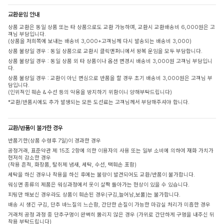
교환운임 안내
상품 교환은 동일 상품 또는 타 상품으로도 교환 가능하며, 교환시 교환배송비 6,000원은 고
객님 부담입니다.
(상품을 저희쪽에 보내는 배송비 3,000+고객님께 다시 발송되는 배송비 3,000)
상품 불량일 경우 : 동일 상품으로 교환시 클릭앤퍼니에서 왕복 운임을 모두 부담합니다.
상품 불량일 경우 : 동일 상품 외 타 상품이나 옵션 변경시 배송비 3,000원 고객님 부담입니
다.
상품 불량일 경우 : 교환이 아닌 변심으로 반품을 할 경우 초기 배송비 3,000원은 고객님 부
담입니다.
(인위적인 훼손 & 수선 등의 악용을 방지하기 위함이니 양해부탁드립니다)
*교환/반품시에도 추가 발생되는 모든 도선료는 고객님께서 부담해주셔야 합니다.
교환/반품이 불가한 경우
반품기한(상품 수령후 7일)이 경과한 경우
공정거래, 표준약관 제 15조 2항에 의한 이용자의 사용 또는 일부 소비에 의하여 재화 가치가
현저히 감소한 경우
(착용 흔적, 화장품, 탈취제 냄새, 세탁, 수선, 택훼손 포함)
세탁을 하신 경우나 착용을 하신 후에는 불량이 발견되어도 교환/반품이 불가합니다.
워싱면 종류의 제품은 워싱과정에서 옷이 살짝 돌아가는 현상이 있을 수 있습니다.
피팅만 해보신 경우라도 상품이 훼손된 경우(구김,늘어남,보풀)는 불가합니다.
배송 시 생긴 구김, 단추 바느질의 느슨함, 간단한 손질이 가능한 마감실 처리가 미흡한 경우
거래처 공정 과정 중 단추구멍이 완벽히 뚫리지 않은 경우 (가위로 간단하게 구멍을 내주신 뒤
착용 부탁드립니다)