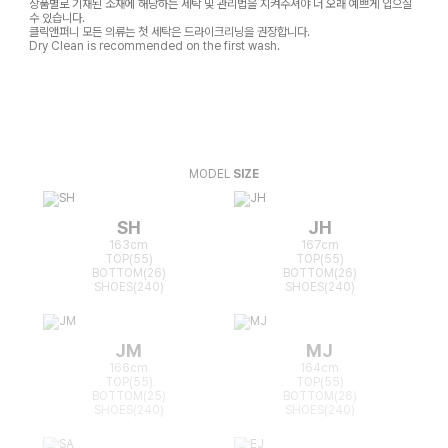
상품별로 기재된 소재에 해당하는 세탁 및 관리법을 지켜주셔야 더 오래 예쁘게 입으실
수 있습니다.
클릭앤퍼니 모든 의류는 첫 세탁은 드라이크리닝을 권장합니다.
Dry Clean is recommended on the first wash.
MODEL
SIZE
SH
JH
163cm
167cm
TOP(55)
TOP(55)
BOTTOM(26)
BOTTOM(26)
SHOES(240)
SHOES(240)
JM
MJ
166cm
164cm
TOP(55)
TOP(55)
BOTTOM(25)
BOTTOM(26)
SHOES(240)
SHOES(240)