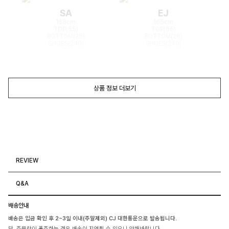
SA
EJ
168cm
165cm
TOP(55)
TOP(55)
BOTTOM(26)
BOTTOM(26)
SHOES(240)
SHOES(240)
상품 정보 더보기
REVIEW
Q&A
배송안내
배송은 입금 확인 후 2~3일 이내(주말제외) CJ 대한통운으로 발송됩니다.
단, 주문량이 폭주하는 경우 배송이 지연될 수 있으니 양해바랍니다.