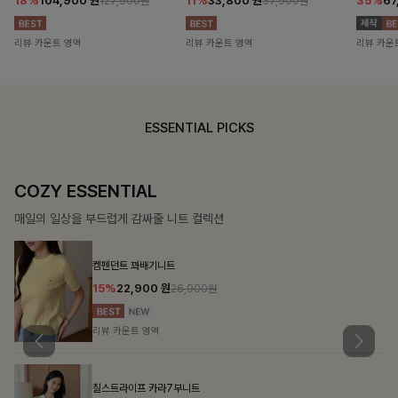
18%
104,900
원
11%
33,800
원
35%
67
127,900원
37,900원
리뷰 카운트 영역
리뷰 카운트 영역
리뷰 카운
ESSENTIAL PICKS
DOUBLE THE JOY
함께할 때 더욱 완벽한, 합리적인 선택으로 채우는 즐거움
필첸체크 스트링블라우스+플레어스커트SET
14%
42,900
원
49,800원
리뷰 카운트 영역
캠릿리본 뷔스티에원피스+티셔츠SET