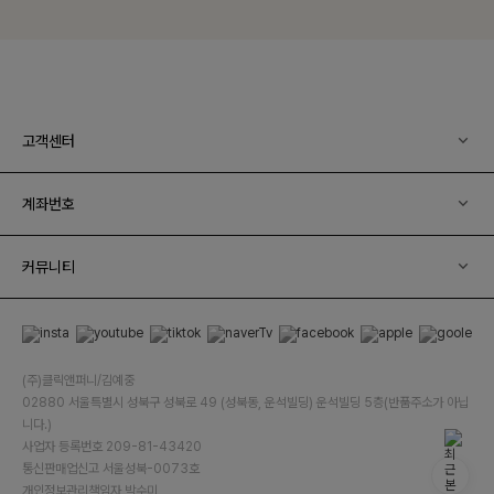
고객센터
계좌번호
커뮤니티
(주)클릭앤퍼니/김예중
02880 서울특별시 성북구 성북로 49 (성북동, 운석빌딩) 운석빌딩 5층(반품주소가 아닙
니다.)
사업자 등록번호 209-81-43420
통신판매업신고 서울성북-0073호
개인정보관리책임자 박수미