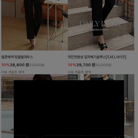
릴픈배색 링클블라우스
멋진핏완성 일자배기슬랙스[S,M,L사이즈]
10%
28,800
원
10%
29,700
원
31,900원
32,900원
리뷰 카운트 영역
리뷰 카운트 영역