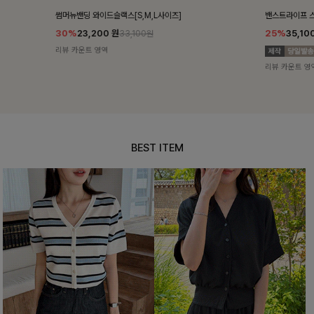
밴스트라이프 스트링원피스
쥬린레이스 카
25%
35,100
원
12%
34,90
46,800원
리뷰 카운트 영역
리뷰 카운트 영
BEST ITEM