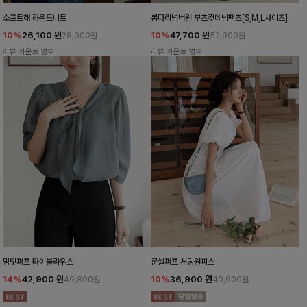
소프트해 라운드니트
롱다리넘버원 부츠컷데님팬츠[S,M,L사이즈]
10%
26,100
원
10%
47,700
원
28,900원
52,900원
리뷰 카운트 영역
리뷰 카운트 영역
밍팃퍼프 타이블라우스
룬셀퍼프 셔링원피스
14%
42,900
원
10%
36,900
원
49,800원
40,900원