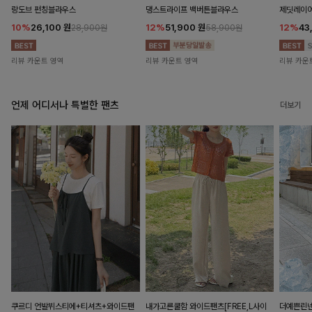
랑도브 펀칭블라우스
댕스트라이프 백버튼블라우스
제딧레이어
10%
26,100
원
12%
51,900
원
12%
43
28,900원
58,900원
리뷰 카운트 영역
리뷰 카운트 영역
리뷰 카운
언제 어디서나 특별한 팬츠
더보기
쿠르디 언발뷔스티에+티셔츠+와이드팬
내가고른쿨함 와이드팬츠[FREE,L사이
더예쁜린넨