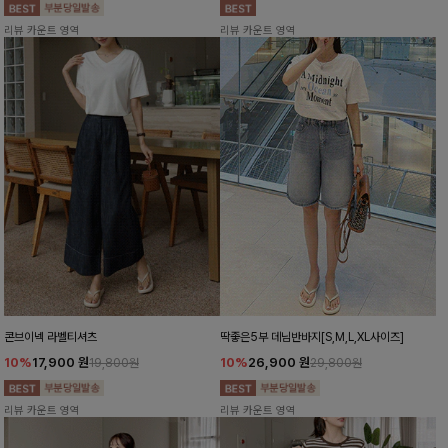
리뷰 카운트 영역
리뷰 카운트 영역
콘브이넥 라벨티셔츠
딱좋은5부 데님반바지[S,M,L,XL사이즈]
10%
17,900
원
10%
26,900
원
19,800원
29,800원
리뷰 카운트 영역
리뷰 카운트 영역