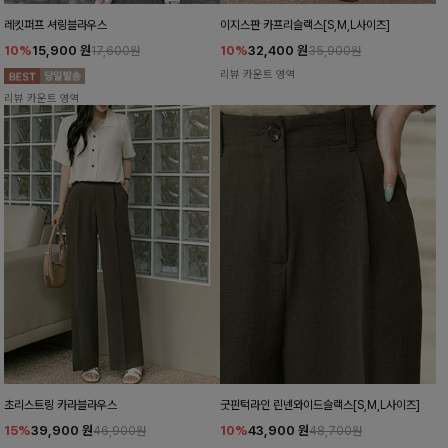
레킷퍼프 셔링블라우스
이지스판 카프리슬랙스[S,M,L사이즈]
10%
15,900
원
10%
32,400
원
17,600원
35,900원
리뷰 카운트 영역
리뷰 카운트 영역
초리스트링 카라블라우스
굿핀턱라인 린넨와이드슬랙스[S,M,L사이즈]
15%
39,900
원
10%
43,900
원
46,900원
48,700원