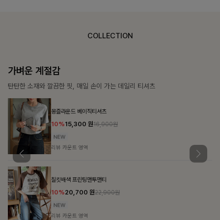
COLLECTION
가장 쉬운 코디
특별한 날부터 일상까지 함께하는 룩
큐플리츠 블라우스+스커트+벨트SET
10%
57,600
원
63,900원
리뷰 카운트 영역
밴스트라이프 스트링원피스
25%
35,100
원
46,800원
리뷰 카운트 영역