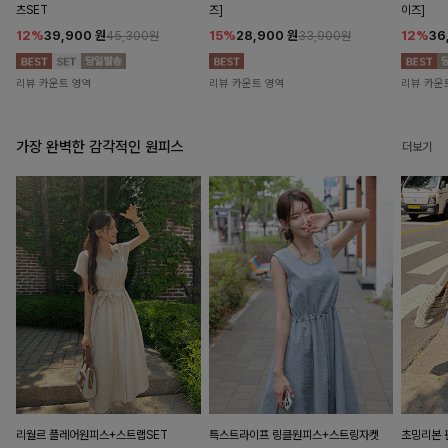
츠SET
즈]
이즈]
12%
39,900
원
15%
28,900
원
12%
36
45,300원
33,900원
리뷰 카운트 영역
리뷰 카운트 영역
리뷰 카운
가장 완벽한 감각적인 원피스
더보기
리월르 플레어원피스+스트랩SET
특스트라이프 링클원피스+스트링자켓
초밍리본 