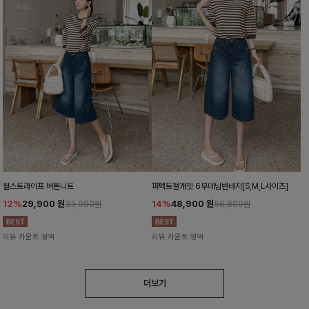
월스트라이프 버튼니트
퍼펙트절개핏 6부데님반바지[S,M,L사이즈]
12%
29,900
원
14%
48,900
원
33,900원
56,800원
리뷰 카운트 영역
리뷰 카운트 영역
더보기