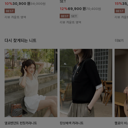
SET
10%
30,900
원
15%
35
34,300원
12%
69,900
원
79,400원
리뷰 카운트 영역
리뷰 카운
리뷰 카운트 영역
다시 찾게되는 니트
더보기
델로펜던트 펀칭카라니트
킹밋배색 카라니트
캘로이 비