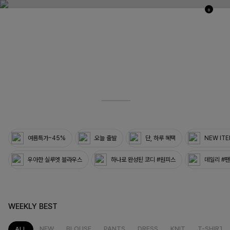
0
03
33
여름특가~45%
오늘 출발
단, 하루 혜택
NEW IT
우아한 실루엣 블라우스
하나로 완성된 코디 #원피스
데일리 #
WEEKLY BEST
NEW
BLOUSE
PANTS
DRESS
KNIT
T-SHIRT
ALL