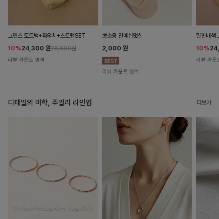
뽀소옹 면메쉬덧신
그렌스 토트백+파우치+스트랩SET
밀핀배색 
2,000
원
10%
24,300
원
10%
24
26,900원
리뷰 카운트 영역
리뷰 카운
리뷰 카운트 영역
디테일의 미학, 주얼리 라인업
더보기