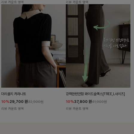
리뷰 카운트 영역
리뷰 카운트 영역
더리골지 카라니트
강력한편안함 와이드슬랙스[FREE,L사이즈]
10%
29,700
원
10%
37,800
원
32,900원
41,900원
리뷰 카운트 영역
리뷰 카운트 영역