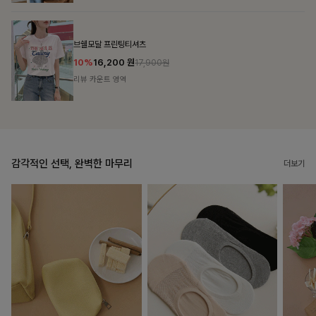
룬셀퍼프 셔링원피스
10%
36,900
원
40,900원
리뷰 카운트 영역
감각적인 선택, 완벽한 마무리
더보기