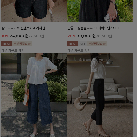
함스트라이프 린넨브이넥가디건
팔롬드 링클블라우스+와이드팬츠SET
10%
24,900
원
20%
30,900
원
27,600원
38,600원
리뷰 카운트 영역
리뷰 카운트 영역