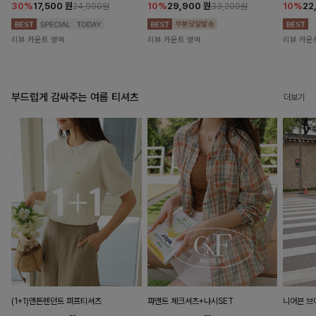
30%
17,500
원
10%
29,900
원
10%
22
24,900원
33,200원
리뷰 카운트 영역
리뷰 카운트 영역
리뷰 카운
부드럽게 감싸주는 여름 티셔츠
더보기
(1+1)앤튼펜던트 퍼프티셔츠
파앤트 체크셔츠+나시SET
니어븐 브