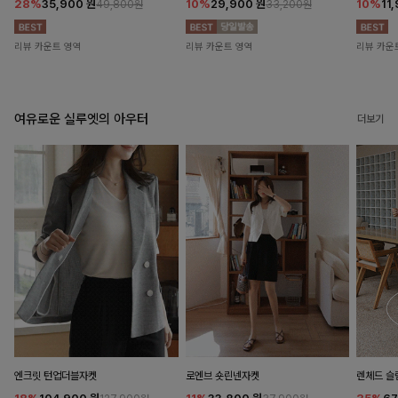
28%
35,900
원
10%
29,900
원
10%
11
49,800원
33,200원
리뷰 카운트 영역
리뷰 카운트 영역
리뷰 카운
여유로운 실루엣의 아우터
더보기
엔크릿 턴업더블자켓
로엔브 숏린넨자켓
렌체드 슬