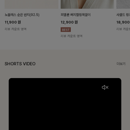
노블레스 순은 반지(92.5)
피엘룬 써지컬링목걸이
사셀드 링
11,900
원
12,900
원
18,90
리뷰 카운트 영역
리뷰 카운
리뷰 카운트 영역
SHORTS VIDEO
더보기