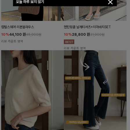
오늘 하루 보지 않기
럽틸스퀘어 리본블라우스
헨틴링클 날개티셔츠+치마바지SET
10%
44,100
원
10%
28,800
원
48,900원
31,900원
리뷰 카운트 영역
리뷰 카운트 영역