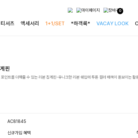
0
티셔츠
액세서리
1+1/SET
*하객룩*
VACAY LOOK
집게핀
 포인트를 더해줄 수 있는 리본 집게핀-유니크한 리본 쉐입에 투톤 컬러 배색이 돋보이는 활
AC81845
신규가입 혜택