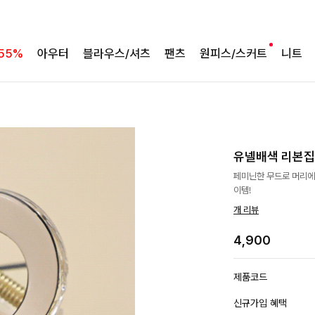
55%
아우터
블라우스/셔츠
팬츠
원피스/스커트
니트
유넬배색 리본
페미닌한 무드로 머리에
이템!
개 리뷰
4,900
제품코드
신규가입 혜택