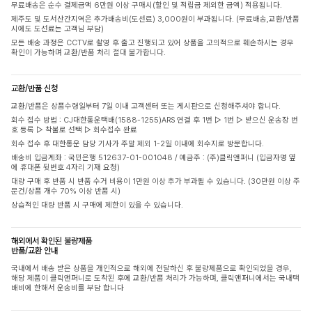
무료배송은 순수 결제금액 6만원 이상 구매시(할인 및 적립금 제외한 금액) 적용됩니다.
제주도 및 도서산간지역은 추가배송비(도선료) 3,000원이 부과됩니다. (무료배송,교환/반품
시에도 도선료는 고객님 부담)
모든 배송 과정은 CCTV로 촬영 후 출고 진행되고 있어 상품을 고의적으로 훼손하시는 경우
확인이 가능하며 교환/반품 처리 절대 불가합니다.
교환/반품 신청
교환/반품은 상품수령일부터 7일 이내 고객센터 또는 게시판으로 신청해주셔야 합니다.
회수 접수 방법 : CJ대한통운택배(1588-1255)ARS 연결 후 1번 ▷ 1번 ▷ 받으신 운송장 번
호 등록 ▷ 착불로 선택 ▷ 회수접수 완료
회수 접수 후 대한통운 담당 기사가 주말 제외 1-2일 이내에 회수지로 방문합니다.
배송비 입금계좌 : 국민은행 512637-01-001048 / 예금주 : (주)클릭앤퍼니 (입금자명 옆
에 휴대폰 뒷번호 4자리 기재 요청)
대량 구매 후 반품 시 반품 수거 비용이 1만원 이상 추가 부과될 수 있습니다. (30만원 이상 주
문건/상품 개수 70% 이상 반품 시)
상습적인 대량 반품 시 구매에 제한이 있을 수 있습니다.
해외에서 확인된 불량제품
반품/교환 안내
국내에서 배송 받은 상품을 개인적으로 해외에 전달하신 후 불량제품으로 확인되었을 경우,
해당 제품이 클릭앤퍼니로 도착된 후에 교환/반품 처리가 가능하며, 클릭앤퍼니에서는 국내택
배비에 한해서 운송비를 부담 합니다