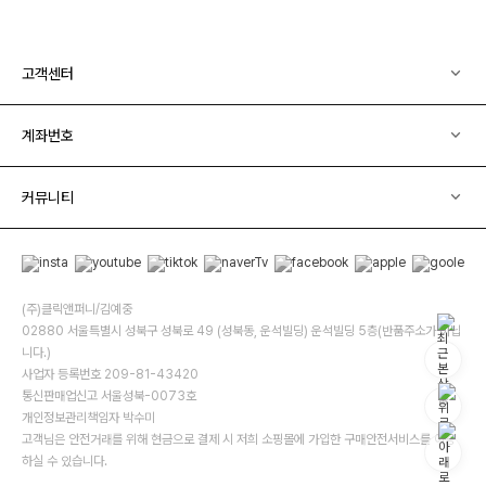
고객센터
계좌번호
커뮤니티
(주)클릭앤퍼니/김예중
02880 서울특별시 성북구 성북로 49 (성북동, 운석빌딩) 운석빌딩 5층(반품주소가 아닙
니다.)
사업자 등록번호 209-81-43420
통신판매업신고 서울성북-0073호
개인정보관리책임자 박수미
고객님은 안전거래를 위해 현금으로 결제 시 저희 소핑몰에 가입한 구매안전서비스를 이용
하실 수 있습니다.