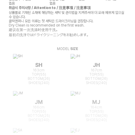
없음
없음
취급시 주의사항 / Attention to / 注意事项 / 注意事項
상품별로 기재된 소재에 해당하는 세탁 및 관리법을 지켜주셔야 더 오래 예쁘게 입으실
수 있습니다.
클릭앤퍼니 모든 의류는 첫 세탁은 드라이크리닝을 권장합니다.
Dry Clean is recommended on the first wash.
建议在第一次洗涤时使用干洗。
最初の洗浄ではドライクリーニングをお勧めします。
MODEL
SIZE
SH
JH
163cm
167cm
TOP(55)
TOP(55)
BOTTOM(26)
BOTTOM(26)
SHOES(240)
SHOES(240)
JM
MJ
166cm
164cm
TOP(55)
TOP(55)
BOTTOM(25)
BOTTOM(26)
SHOES(240)
SHOES(240)