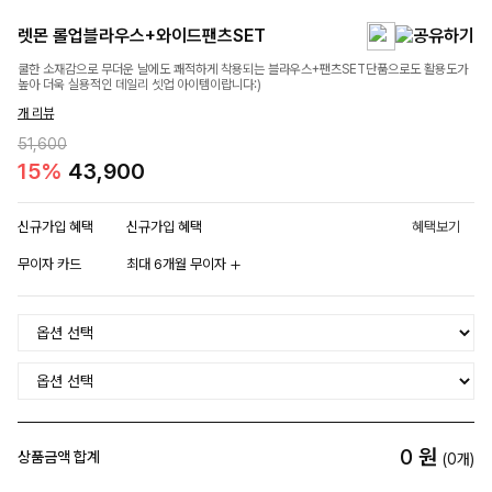
렛몬 롤업블라우스+와이드팬츠SET
쿨한 소재감으로 무더운 날에도 쾌적하게 착용되는 블라우스+팬츠SET단품으로도 활용도가
높아 더욱 실용적인 데일리 셋업 아이템이랍니다:)
개 리뷰
51,600
15%
43,900
신규가입 혜택
신규가입 혜택
혜택보기
무이자 카드
최대 6개월 무이자
0
원
상품금액 합계
(
0
개)