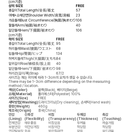
(cm기준)
상의 SIZE
FREE
총길이
Total Length/全長/着丈
57
어깨+소매단면
Shoulder Width/肩寬/肩幅
23
가슴둘레
Bust Circumference/胸圍/胸まわり
106
팔둘레
Arm/袖圍/袖まわり
40
밑단둘레
Hem/下擺圍/裾まわり
106
(cm기준)
하의 SIZE
FREE
총길이
Total Length/全長/着丈
95
허리둘레
Waist/腰圍/ウエスト
68
힙둘레
Hip/臀圍/ヒップ
134
허벅지둘레
Thigh/大腿圍/太もも
84
밑위길이
Rise/褲檔長/股上前
40
밑단둘레
Hem/下擺圍/ 裾まわり
98
허리끈(길이/폭)
Strap
67/2
사이즈는 재는 위치에 따라 1~3cm의 오차가 생길 수 있습니다.
There may be 1~3cm difference depending on the measuring
method / location.
색상(Color)
블랙(Black), 베이지(Beige)
소재(Material)
폴리에스터(Polyester) 100%
사이즈(Size)
FREE
세탁방법(Washing)
드라이크리닝(Dry cleaning), 손세탁(Hand wash)
중량(Weight)
460g
제조국(Origin)
중국(China)
안감
신축성
비침
두께감
촉감
(Lining)
(Flexibility)
(Transparency)
(Thickness)
(Touching)
전체안감
매우좋음
비침있음
두꺼움
까슬거림
부분안감
약간당겨짐
비침약간
적당함
적당함
안감탈부착
없음
밝은칼라만
얇음
부드러움