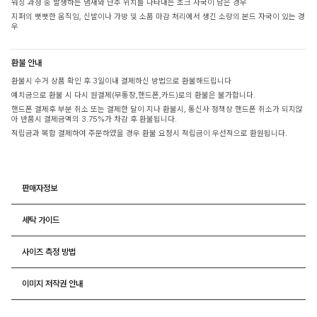
워싱 과정 중 발생하는 냄새와 단추 위치를 나타내는 초크 자국이 남은 경우
지퍼의 뻣뻣한 움직임, 신발이나 가방 및 소품 마감 처리에서 생긴 소량의 본드 자국이 있는 경
우
환불 안내
환불시 수거 상품 확인 후 3일이내 결제하신 방법으로 환불해드립니다
예치금으로 환불 시 다시 원결제(무통장,핸드폰,카드)로의 환불은 불가합니다.
핸드폰 결제후 부분 취소 또는 결제한 달이 지나 환불시, 통신사 정책상 핸드폰 취소가 되지않
아 반품시 결제금액의 3.75%가 차감 후 환불됩니다.
적립금과 복합 결제하여 주문하였을 경우 환불 요청시 적립금이 우선적으로 환원됩니다.
판매자정보
세탁 가이드
사이즈 측정 방법
이미지 저작권 안내