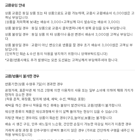
교환운임 안내
상품 교환은 동일 상품 또는 타 상품으로도 교환 가능하며, 교환시 교환배송비 6,000원은 고
객님 부담입니다.
(상품을 저희쪽에 보내는 배송비 3,000+고객님께 다시 발송되는 배송비 3,000)
상품 불량일 경우 : 동일 상품으로 교환시 클릭앤퍼니에서 왕복 운임을 모두 부담합니다.
상품 불량일 경우 : 동일 상품 외 타 상품이나 옵션 변경시 배송비 3,000원 고객님 부담입니
다.
상품 불량일 경우 : 교환이 아닌 변심으로 반품을 할 경우 초기 배송비 3,000원은 고객님 부
담입니다.
(인위적인 훼손 & 수선 등의 악용을 방지하기 위함이니 양해부탁드립니다)
*교환/반품시에도 추가 발생되는 모든 도선료는 고객님께서 부담해주셔야 합니다.
교환/반품이 불가한 경우
반품기한(상품 수령후 7일)이 경과한 경우
공정거래, 표준약관 제 15조 2항에 의한 이용자의 사용 또는 일부 소비에 의하여 재화 가치가
현저히 감소한 경우
(착용 흔적, 화장품, 탈취제 냄새, 세탁, 수선, 택훼손 포함)
세탁을 하신 경우나 착용을 하신 후에는 불량이 발견되어도 교환/반품이 불가합니다.
워싱면 종류의 제품은 워싱과정에서 옷이 살짝 돌아가는 현상이 있을 수 있습니다.
피팅만 해보신 경우라도 상품이 훼손된 경우(구김,늘어남,보풀)는 불가합니다.
배송 시 생긴 구김, 단추 바느질의 느슨함, 간단한 손질이 가능한 마감실 처리가 미흡한 경우
거래처 공정 과정 중 단추구멍이 완벽히 뚫리지 않은 경우 (가위로 간단하게 구멍을 내주신 뒤
착용 부탁드립니다)