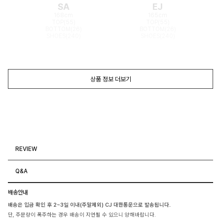
SA
EJ
168cm
165cm
TOP(55)
TOP(55)
BOTTOM(26)
BOTTOM(26)
SHOES(240)
SHOES(240)
상품 정보 더보기
REVIEW
Q&A
배송안내
배송은 입금 확인 후 2~3일 이내(주말제외) CJ 대한통운으로 발송됩니다.
단, 주문량이 폭주하는 경우 배송이 지연될 수 있으니 양해바랍니다.