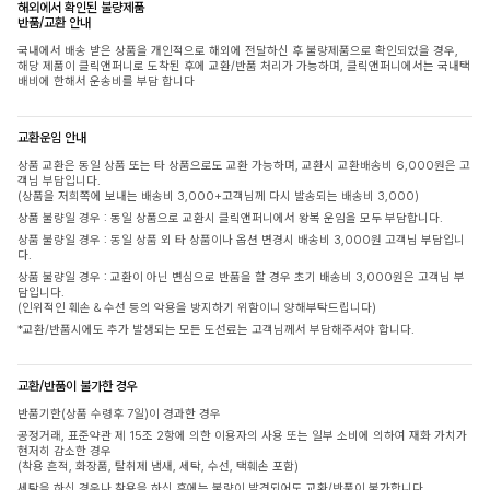
해외에서 확인된 불량제품
반품/교환 안내
국내에서 배송 받은 상품을 개인적으로 해외에 전달하신 후 불량제품으로 확인되었을 경우,
해당 제품이 클릭앤퍼니로 도착된 후에 교환/반품 처리가 가능하며, 클릭앤퍼니에서는 국내택
배비에 한해서 운송비를 부담 합니다
교환운임 안내
상품 교환은 동일 상품 또는 타 상품으로도 교환 가능하며, 교환시 교환배송비 6,000원은 고
객님 부담입니다.
(상품을 저희쪽에 보내는 배송비 3,000+고객님께 다시 발송되는 배송비 3,000)
상품 불량일 경우 : 동일 상품으로 교환시 클릭앤퍼니에서 왕복 운임을 모두 부담합니다.
상품 불량일 경우 : 동일 상품 외 타 상품이나 옵션 변경시 배송비 3,000원 고객님 부담입니
다.
상품 불량일 경우 : 교환이 아닌 변심으로 반품을 할 경우 초기 배송비 3,000원은 고객님 부
담입니다.
(인위적인 훼손 & 수선 등의 악용을 방지하기 위함이니 양해부탁드립니다)
*교환/반품시에도 추가 발생되는 모든 도선료는 고객님께서 부담해주셔야 합니다.
교환/반품이 불가한 경우
반품기한(상품 수령후 7일)이 경과한 경우
공정거래, 표준약관 제 15조 2항에 의한 이용자의 사용 또는 일부 소비에 의하여 재화 가치가
현저히 감소한 경우
(착용 흔적, 화장품, 탈취제 냄새, 세탁, 수선, 택훼손 포함)
세탁을 하신 경우나 착용을 하신 후에는 불량이 발견되어도 교환/반품이 불가합니다.