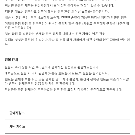
워싱면 종류의 제품은 워싱과정에서 옷이 살짝 돌아가는 현상이 있을 수 있습니다.
피팅만 해보신 경우라도 상품이 훼손된 경우(구김,늘어남,보풀)는 불가합니다.
배송 시 생긴 구김, 단추 바느질의 느슨함, 간단한 손질이 가능한 마감실 처리가 미흡한 경우
거래처 공정 과정 중 단추구멍이 완벽히 뚫리지 않은 경우 (가위로 간단하게 구멍을 내주신 뒤
착용 부탁드립니다)
워싱 과정 중 발생하는 냄새와 단추 위치를 나타내는 초크 자국이 남은 경우
지퍼의 뻣뻣한 움직임, 신발이나 가방 및 소품 마감 처리에서 생긴 소량의 본드 자국이 있는 경
우
환불 안내
환불시 수거 상품 확인 후 3일이내 결제하신 방법으로 환불해드립니다
예치금으로 환불 시 다시 원결제(무통장,핸드폰,카드)로의 환불은 불가합니다.
핸드폰 결제후 부분 취소 또는 결제한 달이 지나 환불시, 통신사 정책상 핸드폰 취소가 되지않
아 반품시 결제금액의 3.75%가 차감 후 환불됩니다.
적립금과 복합 결제하여 주문하였을 경우 환불 요청시 적립금이 우선적으로 환원됩니다.
판매자정보
세탁 가이드