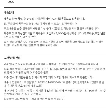
Q&A
배송안내
배송은 입금 확인 후 2~3일 이내(주말제외) CJ 대한통운으로 발송됩니다.
단, 주문량이 폭주하는 경우 배송이 지연될 수 있으니 양해바랍니다.
무료배송은 순수 결제금액 6만원 이상 구매시(할인 및 적립금 제외한 금액) 적용됩니다.
제주도 및 도서산간지역은 추가배송비(도선료) 3,000원이 부과됩니다. (무료배송,교환/반품
시에도 도선료는 고객님 부담)
모든 배송 과정은 CCTV로 촬영 후 출고 진행되고 있어 상품을 고의적으로 훼손하시는 경우
확인이 가능하며 교환/반품 처리 절대 불가합니다.
교환/반품 신청
교환/반품은 상품수령일부터 7일 이내 고객센터 또는 게시판으로 신청해주셔야 합니다.
회수 접수 방법 : CJ대한통운택배(1588-1255)ARS 연결 후 1번 ▷ 1번 ▷ 받으신 운송장 번
호 등록 ▷ 착불로 선택 ▷ 회수접수 완료
회수 접수 후 대한통운 담당 기사가 주말 제외 1-2일 이내에 회수지로 방문합니다.
배송비 입금계좌 : 국민은행 512637-01-001048 / 예금주 : (주)클릭앤퍼니 (입금자명 옆
에 휴대폰 뒷번호 4자리 기재 요청)
대량 구매 후 반품 시 반품 수거 비용이 1만원 이상 추가 부과될 수 있습니다. (30만원 이상 주
문건/상품 개수 70% 이상 반품 시)
상습적인 대량 반품 시 구매에 제한이 있을 수 있습니다.