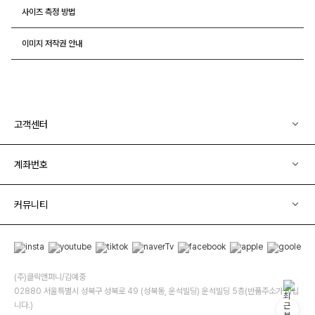
사이즈 측정 방법
이미지 저작권 안내
고객센터
계좌번호
커뮤니티
(주)클릭앤퍼니/김예중
02880 서울특별시 성북구 성북로 49 (성북동, 운석빌딩) 운석빌딩 5층(반품주소가 아닙
니다.)