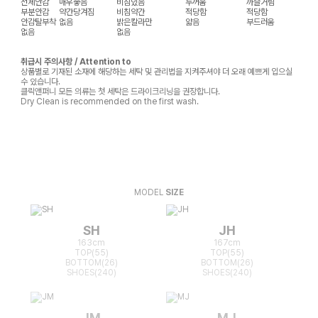
전체안감
매우좋음
비침있음
두꺼움
까슬거림
부분안감
약간당겨짐
비침약간
적당함
적당함
안감탈부착
없음
밝은칼라만
얇음
부드러움
없음
없음
취급시 주의사항 / Attention to
상품별로 기재된 소재에 해당하는 세탁 및 관리법을 지켜주셔야 더 오래 예쁘게 입으실
수 있습니다.
클릭앤퍼니 모든 의류는 첫 세탁은 드라이크리닝을 권장합니다.
Dry Clean is recommended on the first wash.
MODEL
SIZE
SH
JH
163cm
167cm
TOP(55)
TOP(55)
BOTTOM(26)
BOTTOM(26)
SHOES(240)
SHOES(240)
JM
MJ