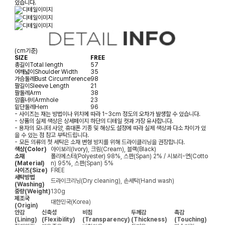
있습니다.
(cm기준)
SIZE
FREE
총길이
Total length
57
어깨넓이
Shoulder Width
35
가슴둘레
Bust Circumference
98
팔길이
Sleeve Length
21
팔둘레
Arm
38
암홀너비
Armhole
23
밑단둘레
Hem
96
- 사이즈는 재는 방법이나 위치에 따라 1~3cm 정도의 오차가 발생할 수 있습니다.
- 상품의 실제 색상은 상세페이지 하단의 디테일 컷과 가장 유사합니다.
- 용자의 모니터 사양, 휴대폰 기종 및 해상도 설정에 따라 실제 색상과 다소 차이가 있
을 수 있는 점 참고 부탁드립니다.
- 모든 의류의 첫 세탁은 소재 변형 방지를 위해 드라이클리닝을 권장합니다.
색상(Color)
아이보리(Ivory), 크림(Cream), 블랙(Black)
소재
폴리에스터(Polyester) 98%, 스판(Span) 2% / 시보리-면(Cotto
(Material)
n) 95%, 스판(Span) 5%
사이즈(Size)
FREE
세탁방법
드라이크리닝(Dry cleaning), 손세탁(Hand wash)
(Washing)
중량(Weight)
130g
제조국
대한민국(Korea)
(Origin)
안감
신축성
비침
두께감
촉감
(Lining)
(Flexibility)
(Transparency)
(Thickness)
(Touching)