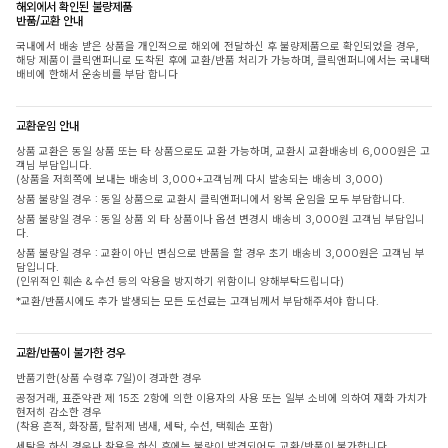
해외에서 확인된 불량제품
반품/교환 안내
국내에서 배송 받은 상품을 개인적으로 해외에 전달하신 후 불량제품으로 확인되었을 경우,
해당 제품이 클릭앤퍼니로 도착된 후에 교환/반품 처리가 가능하며, 클릭앤퍼니에서는 국내택
배비에 한해서 운송비를 부담 합니다
교환운임 안내
상품 교환은 동일 상품 또는 타 상품으로도 교환 가능하며, 교환시 교환배송비 6,000원은 고
객님 부담입니다.
(상품을 저희쪽에 보내는 배송비 3,000+고객님께 다시 발송되는 배송비 3,000)
상품 불량일 경우 : 동일 상품으로 교환시 클릭앤퍼니에서 왕복 운임을 모두 부담합니다.
상품 불량일 경우 : 동일 상품 외 타 상품이나 옵션 변경시 배송비 3,000원 고객님 부담입니
다.
상품 불량일 경우 : 교환이 아닌 변심으로 반품을 할 경우 초기 배송비 3,000원은 고객님 부
담입니다.
(인위적인 훼손 & 수선 등의 악용을 방지하기 위함이니 양해부탁드립니다)
*교환/반품시에도 추가 발생되는 모든 도선료는 고객님께서 부담해주셔야 합니다.
교환/반품이 불가한 경우
반품기한(상품 수령후 7일)이 경과한 경우
공정거래, 표준약관 제 15조 2항에 의한 이용자의 사용 또는 일부 소비에 의하여 재화 가치가
현저히 감소한 경우
(착용 흔적, 화장품, 탈취제 냄새, 세탁, 수선, 택훼손 포함)
세탁을 하신 경우나 착용을 하신 후에는 불량이 발견되어도 교환/반품이 불가합니다.