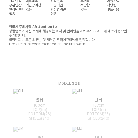
전체안감
매우좋음
비침있음
두꺼움
까슬거림
부분안감
약간당겨짐
비침약간
적당함
적당함
안감탈부착
없음
밝은칼라만
얇음
부드러움
없음
없음
취급시 주의사항 / Attention to
상품별로 기재된 소재에 해당하는 세탁 및 관리법을 지켜주셔야 더 오래 예쁘게 입으실
수 있습니다.
클릭앤퍼니 모든 의류는 첫 세탁은 드라이크리닝을 권장합니다.
Dry Clean is recommended on the first wash.
MODEL
SIZE
SH
JH
163cm
167cm
TOP(55)
TOP(55)
BOTTOM(26)
BOTTOM(26)
SHOES(240)
SHOES(240)
JM
MJ