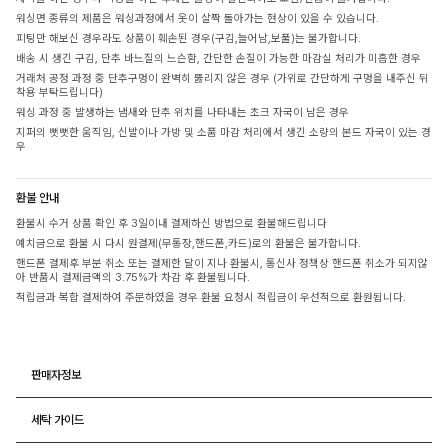
워싱면 종류의 제품은 워싱과정에서 옷이 살짝 돌아가는 현상이 있을 수 있습니다.
피팅만 해보신 경우라도 상품이 훼손된 경우(구김,늘어남,보풀)는 불가합니다.
배송 시 생긴 구김, 단추 바느질의 느슨함, 간단한 손질이 가능한 마감실 처리가 미흡한 경우
거래처 공정 과정 중 단추구멍이 완벽히 뚫리지 않은 경우 (가위로 간단하게 구멍을 내주신 뒤
착용 부탁드립니다)
워싱 과정 중 발생하는 냄새와 단추 위치를 나타내는 초크 자국이 남은 경우
지퍼의 뻣뻣한 움직임, 신발이나 가방 및 소품 마감 처리에서 생긴 소량의 본드 자국이 있는 경
우
환불 안내
환불시 수거 상품 확인 후 3일이내 결제하신 방법으로 환불해드립니다
예치금으로 환불 시 다시 원결제(무통장,핸드폰,카드)로의 환불은 불가합니다.
핸드폰 결제후 부분 취소 또는 결제한 달이 지나 환불시, 통신사 정책상 핸드폰 취소가 되지않
아 반품시 결제금액의 3.75%가 차감 후 환불됩니다.
적립금과 복합 결제하여 주문하였을 경우 환불 요청시 적립금이 우선적으로 환원됩니다.
판매자정보
세탁 가이드