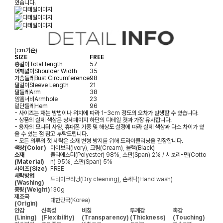
있습니다.
(cm기준)
SIZE
FREE
총길이
Total length
57
어깨넓이
Shoulder Width
35
가슴둘레
Bust Circumference
98
팔길이
Sleeve Length
21
팔둘레
Arm
38
암홀너비
Armhole
23
밑단둘레
Hem
96
- 사이즈는 재는 방법이나 위치에 따라 1~3cm 정도의 오차가 발생할 수 있습니다.
- 상품의 실제 색상은 상세페이지 하단의 디테일 컷과 가장 유사합니다.
- 용자의 모니터 사양, 휴대폰 기종 및 해상도 설정에 따라 실제 색상과 다소 차이가 있
을 수 있는 점 참고 부탁드립니다.
- 모든 의류의 첫 세탁은 소재 변형 방지를 위해 드라이클리닝을 권장합니다.
색상(Color)
아이보리(Ivory), 크림(Cream), 블랙(Black)
소재
폴리에스터(Polyester) 98%, 스판(Span) 2% / 시보리-면(Cotto
(Material)
n) 95%, 스판(Span) 5%
사이즈(Size)
FREE
세탁방법
드라이크리닝(Dry cleaning), 손세탁(Hand wash)
(Washing)
중량(Weight)
130g
제조국
대한민국(Korea)
(Origin)
안감
신축성
비침
두께감
촉감
(Lining)
(Flexibility)
(Transparency)
(Thickness)
(Touching)