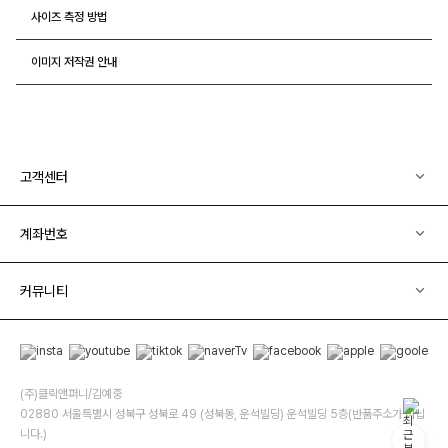
사이즈 측정 방법
이미지 저작권 안내
고객센터
계좌번호
커뮤니티
(주)클릭앤퍼니/김예중
02880 서울특별시 성북구 성북로 49 (성북동, 운석빌딩) 운석빌딩 5층(반품주소가 아닙
니다.)