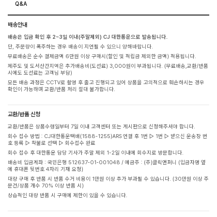
Q&A
배송안내
배송은 입금 확인 후 2~3일 이내(주말제외) CJ 대한통운으로 발송됩니다.
단, 주문량이 폭주하는 경우 배송이 지연될 수 있으니 양해바랍니다.
무료배송은 순수 결제금액 6만원 이상 구매시(할인 및 적립금 제외한 금액) 적용됩니다.
제주도 및 도서산간지역은 추가배송비(도선료) 3,000원이 부과됩니다. (무료배송,교환/반품
시에도 도선료는 고객님 부담)
모든 배송 과정은 CCTV로 촬영 후 출고 진행되고 있어 상품을 고의적으로 훼손하시는 경우
확인이 가능하며 교환/반품 처리 절대 불가합니다.
교환/반품 신청
교환/반품은 상품수령일부터 7일 이내 고객센터 또는 게시판으로 신청해주셔야 합니다.
회수 접수 방법 : CJ대한통운택배(1588-1255)ARS 연결 후 1번 ▷ 1번 ▷ 받으신 운송장 번
호 등록 ▷ 착불로 선택 ▷ 회수접수 완료
회수 접수 후 대한통운 담당 기사가 주말 제외 1-2일 이내에 회수지로 방문합니다.
배송비 입금계좌 : 국민은행 512637-01-001048 / 예금주 : (주)클릭앤퍼니 (입금자명 옆
에 휴대폰 뒷번호 4자리 기재 요청)
대량 구매 후 반품 시 반품 수거 비용이 1만원 이상 추가 부과될 수 있습니다. (30만원 이상 주
문건/상품 개수 70% 이상 반품 시)
상습적인 대량 반품 시 구매에 제한이 있을 수 있습니다.