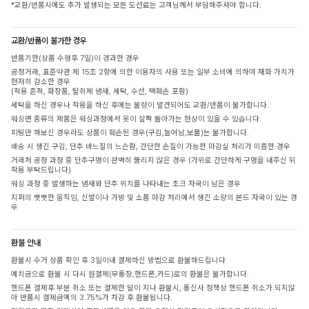
*교환/반품시에도 추가 발생되는 모든 도선료는 고객님께서 부담해주셔야 합니다.
교환/반품이 불가한 경우
반품기한(상품 수령후 7일)이 경과한 경우
공정거래, 표준약관 제 15조 2항에 의한 이용자의 사용 또는 일부 소비에 의하여 재화 가치가
현저히 감소한 경우
(착용 흔적, 화장품, 탈취제 냄새, 세탁, 수선, 택훼손 포함)
세탁을 하신 경우나 착용을 하신 후에는 불량이 발견되어도 교환/반품이 불가합니다.
워싱면 종류의 제품은 워싱과정에서 옷이 살짝 돌아가는 현상이 있을 수 있습니다.
피팅만 해보신 경우라도 상품이 훼손된 경우(구김,늘어남,보풀)는 불가합니다.
배송 시 생긴 구김, 단추 바느질의 느슨함, 간단한 손질이 가능한 마감실 처리가 미흡한 경우
거래처 공정 과정 중 단추구멍이 완벽히 뚫리지 않은 경우 (가위로 간단하게 구멍을 내주신 뒤
착용 부탁드립니다)
워싱 과정 중 발생하는 냄새와 단추 위치를 나타내는 초크 자국이 남은 경우
지퍼의 뻣뻣한 움직임, 신발이나 가방 및 소품 마감 처리에서 생긴 소량의 본드 자국이 있는 경
우
환불 안내
환불시 수거 상품 확인 후 3일이내 결제하신 방법으로 환불해드립니다
예치금으로 환불 시 다시 원결제(무통장,핸드폰,카드)로의 환불은 불가합니다.
핸드폰 결제후 부분 취소 또는 결제한 달이 지나 환불시, 통신사 정책상 핸드폰 취소가 되지않
아 반품시 결제금액의 3.75%가 차감 후 환불됩니다.