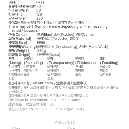
SIZE
FREE
총길이
Total length
76
허리둘레
Waist
68
힙둘레
Hip
128
밑단둘레
Hem
230
사이즈는 재는 위치에 따라 1~3cm의 오차가 생길 수 있습니다.
There may be 1~3cm difference depending on the measuring
method / location.
색상(Color)
블루(Blue), 소라(Skyblue), 카멜(Camel)
소재(Material)
폴리에스터(Polyester) 100%
사이즈(Size)
FREE
세탁방법(Washing)
드라이크리닝(Dry cleaning), 손세탁(Hand Wash)
중량(Weight)
230g
제조국(Origin)
대한민국(Korea)
안감
신축성
비침
두께감
촉감
(Lining)
(Flexibility)
(Transparency)
(Thickness)
(Touching)
전체안감
매우좋음
비침있음
두꺼움
까슬거림
부분안감
약간당겨짐
비침약간
적당함
적당함
안감탈부착
없음
밝은칼라만
얇음
부드러움
없음
없음
취급시 주의사항 / Attention to / 注意事项 / 注意事項
상품별로 기재된 소재에 해당하는 세탁 및 관리법을 지켜주셔야 더 오래 예쁘게 입으실
수 있습니다.
클릭앤퍼니 모든 의류는 첫 세탁은 드라이크리닝을 권장합니다.
Dry Clean is recommended on the first wash.
建议在第一次洗涤时使用干洗。
最初の洗浄ではドライクリーニングをお勧めします。
MODEL
SIZE