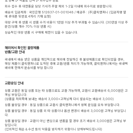
호 등록 ▷ 착불로 선택 ▷ 회수접수 완료
회수 접수 후 대한통운 담당 기사가 주말 제외 1-2일 이내에 회수지로 방문합니다.
배송비 입금계좌 : 국민은행 512637-01-001048 / 예금주 : (주)클릭앤퍼니 (입금자명 옆
에 휴대폰 뒷번호 4자리 기재 요청)
대량 구매 후 반품 시 반품 수거 비용이 1만원 이상 추가 부과될 수 있습니다. (30만원 이상 주
문건/상품 개수 70% 이상 반품 시)
상습적인 대량 반품 시 구매에 제한이 있을 수 있습니다.
해외에서 확인된 불량제품
반품/교환 안내
국내에서 배송 받은 상품을 개인적으로 해외에 전달하신 후 불량제품으로 확인되었을 경우,
해당 제품이 클릭앤퍼니로 도착된 후에 교환/반품 처리가 가능하며, 클릭앤퍼니에서는 국내택
배비에 한해서 운송비를 부담 합니다
교환운임 안내
상품 교환은 동일 상품 또는 타 상품으로도 교환 가능하며, 교환시 교환배송비 6,000원은 고
객님 부담입니다.
(상품을 저희쪽에 보내는 배송비 3,000+고객님께 다시 발송되는 배송비 3,000)
상품 불량일 경우 : 동일 상품으로 교환시 클릭앤퍼니에서 왕복 운임을 모두 부담합니다.
상품 불량일 경우 : 동일 상품 외 타 상품이나 옵션 변경시 배송비 3,000원 고객님 부담입니
다.
상품 불량일 경우 : 교환이 아닌 변심으로 반품을 할 경우 초기 배송비 3,000원은 고객님 부
담입니다.
(인위적인 훼손 & 수선 등의 악용을 방지하기 위함이니 양해부탁드립니다)