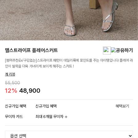
맬스트라이프 플레어스커트
[썸머추천👍/구김없는]스트라이프 패턴이 데일리룩에 포인트를 주는 아이템입니다 플레어 라
인이 발목을 더욱 가녀리게 보이게 해주는 스커트 !
개 리뷰
55,500
12%
48,900
신규가입 혜택
신규가입 혜택
혜택보기
무이자 카드
최대 6개월 무이자