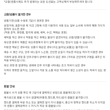
*교환/반품시에도 추가 발생되는 모든 도선료는 고객님께서 부담해주셔야 합니다.
교환/반품이 불가한 경우
반품기한(상품 수령후 7일)이 경과한 경우
공정거래, 표준약관 제 15조 2항에 의한 이용자의 사용 또는 일부 소비에 의하여 재화 가치가
현저히 감소한 경우
(착용 흔적, 화장품, 탈취제 냄새, 세탁, 수선, 택훼손 포함)
세탁을 하신 경우나 착용을 하신 후에는 불량이 발견되어도 교환/반품이 불가합니다.
워싱면 종류의 제품은 워싱과정에서 옷이 살짝 돌아가는 현상이 있을 수 있습니다.
피팅만 해보신 경우라도 상품이 훼손된 경우(구김,늘어남,보풀)는 불가합니다.
배송 시 생긴 구김, 단추 바느질의 느슨함, 간단한 손질이 가능한 마감실 처리가 미흡한 경우
거래처 공정 과정 중 단추구멍이 완벽히 뚫리지 않은 경우 (가위로 간단하게 구멍을 내주신 뒤
착용 부탁드립니다)
워싱 과정 중 발생하는 냄새와 단추 위치를 나타내는 초크 자국이 남은 경우
지퍼의 뻣뻣한 움직임, 신발이나 가방 및 소품 마감 처리에서 생긴 소량의 본드 자국이 있는 경
우
환불 안내
환불시 수거 상품 확인 후 3일이내 결제하신 방법으로 환불해드립니다
예치금으로 환불 시 다시 원결제(무통장,핸드폰,카드)로의 환불은 불가합니다.
핸드폰 결제후 부분 취소 또는 결제한 달이 지나 환불시, 통신사 정책상 핸드폰 취소가 되지않
아 반품시 결제금액의 3.75%가 차감 후 환불됩니다.