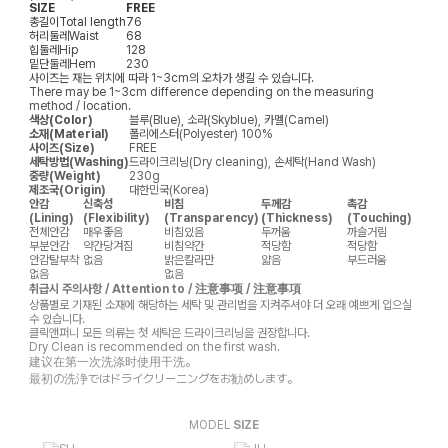
SIZE
FREE
총길이
Total length
76
허리둘레
Waist
68
힙둘레
Hip
128
밑단둘레
Hem
230
사이즈는 재는 위치에 따라 1~3cm의 오차가 생길 수 있습니다.
There may be 1~3cm difference depending on the measuring
method / location.
색상(Color)
블루(Blue), 소라(Skyblue), 카멜(Camel)
소재(Material)
폴리에스터(Polyester) 100%
사이즈(Size)
FREE
세탁방법(Washing)
드라이크리닝(Dry cleaning), 손세탁(Hand Wash)
중량(Weight)
230g
제조국(Origin)
대한민국(Korea)
안감
신축성
비침
두께감
촉감
(Lining)
(Flexibility)
(Transparency)
(Thickness)
(Touching)
전체안감
매우좋음
비침있음
두꺼움
까슬거림
부분안감
약간당겨짐
비침약간
적당함
적당함
안감탈부착
없음
밝은칼라만
얇음
부드러움
없음
없음
취급시 주의사항 / Attention to / 注意事项 / 注意事項
상품별로 기재된 소재에 해당하는 세탁 및 관리법을 지켜주셔야 더 오래 예쁘게 입으실
수 있습니다.
클릭앤퍼니 모든 의류는 첫 세탁은 드라이크리닝을 권장합니다.
Dry Clean is recommended on the first wash.
建议在第一次洗涤时使用干洗。
最初の洗浄ではドライクリーニングをお勧めします。
MODEL
SIZE