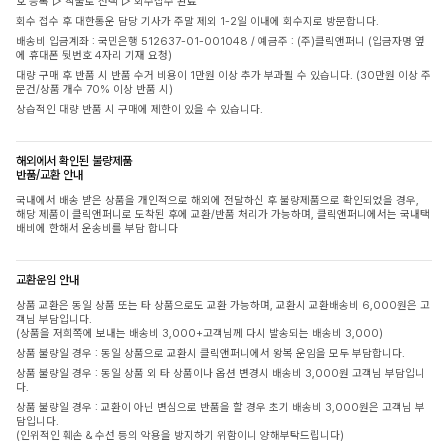
호 등록 ▷ 착불로 선택 ▷ 회수접수 완료
회수 접수 후 대한통운 담당 기사가 주말 제외 1-2일 이내에 회수지로 방문합니다.
배송비 입금계좌 : 국민은행 512637-01-001048 / 예금주 : (주)클릭앤퍼니 (입금자명 옆
에 휴대폰 뒷번호 4자리 기재 요청)
대량 구매 후 반품 시 반품 수거 비용이 1만원 이상 추가 부과될 수 있습니다. (30만원 이상 주
문건/상품 개수 70% 이상 반품 시)
상습적인 대량 반품 시 구매에 제한이 있을 수 있습니다.
해외에서 확인된 불량제품
반품/교환 안내
국내에서 배송 받은 상품을 개인적으로 해외에 전달하신 후 불량제품으로 확인되었을 경우,
해당 제품이 클릭앤퍼니로 도착된 후에 교환/반품 처리가 가능하며, 클릭앤퍼니에서는 국내택
배비에 한해서 운송비를 부담 합니다
교환운임 안내
상품 교환은 동일 상품 또는 타 상품으로도 교환 가능하며, 교환시 교환배송비 6,000원은 고
객님 부담입니다.
(상품을 저희쪽에 보내는 배송비 3,000+고객님께 다시 발송되는 배송비 3,000)
상품 불량일 경우 : 동일 상품으로 교환시 클릭앤퍼니에서 왕복 운임을 모두 부담합니다.
상품 불량일 경우 : 동일 상품 외 타 상품이나 옵션 변경시 배송비 3,000원 고객님 부담입니
다.
상품 불량일 경우 : 교환이 아닌 변심으로 반품을 할 경우 초기 배송비 3,000원은 고객님 부
담입니다.
(인위적인 훼손 & 수선 등의 악용을 방지하기 위함이니 양해부탁드립니다)