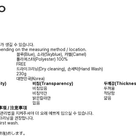
가 생길 수 있습니다.
ending on the measuring method / location.
블루(Blue), 소라(Skyblue), 카멜(Camel)
폴리에스터(Polyester) 100%
FREE
드라이크리닝(Dry cleaning), 손세탁(Hand Wash)
230g
대한민국(Korea)
ity)
비침
(Transparency)
두께감
(Thicknes
비침있음
두꺼움
비침약간
적당함
밝은칼라만
얇음
없음
注意事项 / 注意事項
 관리법을 지켜주셔야 더 오래 예쁘게 입으실 수 있습니다.
크리닝을 권장합니다.
irst wash.
お勧めします。