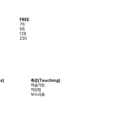
FREE
76
68
128
230
s)
촉감
(Touching)
까슬거림
적당함
부드러움