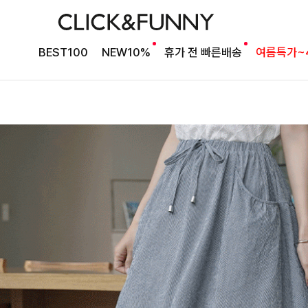
BEST100
NEW10%
휴가 전 빠른배송
여름특가~