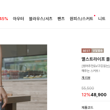
45%
아우터
블라우스/셔츠
팬츠
원피스/스커트
니트
맬스트라이프 
[썸머추천👍/구김없는
해주는 스커트 !
개 리뷰
55,500
12%
48,900
제품코드