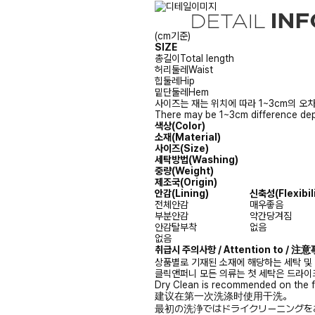
(cm기준)
SIZE
총길이
Total length
허리둘레
Waist
힙둘레
Hip
밑단둘레
Hem
사이즈는 재는 위치에 따라 1~3cm의 오차
There may be 1~3cm difference dep
색상(Color)
소재(Material)
사이즈(Size)
세탁방법(Washing)
중량(Weight)
제조국(Origin)
안감
(Lining)
신축성
(Flexibil
전체안감
매우좋음
부분안감
약간당겨짐
안감탈부착
없음
없음
취급시 주의사항 / Attention to / 
상품별로 기재된 소재에 해당하는 세탁 및
클릭앤퍼니 모든 의류는 첫 세탁은 드라이
Dry Clean is recommended on the f
建议在第一次洗涤时使用干洗。
最初の洗浄ではドライクリーニングを