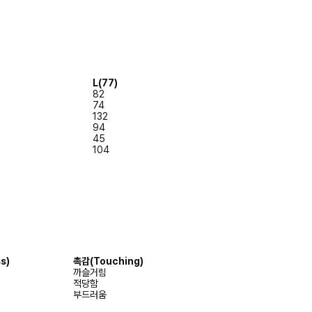
L(77)
82
74
132
94
45
104
s)
촉감
(Touching)
까슬거림
적당함
부드러움