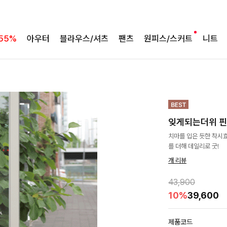
55%
아우터
블라우스/셔츠
팬츠
원피스/스커트
니트
잊게되는더위 핀
치마를 입은 듯한 착시
를 더해 데일리로 굿!
개 리뷰
43,900
10%
39,600
제품코드