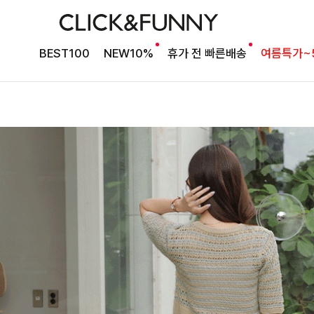
BEST100
NEW10%
휴가 전 빠른배송
여름특가~