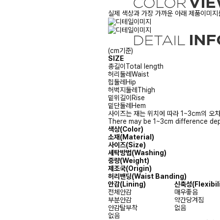
실제 색상과 가장 가까운 아래 제품이미지를
(cm기준)
SIZE
총길이
Total length
허리둘레
Waist
힙둘레
Hip
허벅지둘레
Thigh
밑위길이
Rise
밑단둘레
Hem
사이즈는 재는 위치에 따라 1~3cm의 오차
There may be 1~3cm difference dep
색상(Color)
소재(Material)
사이즈(Size)
세탁방법(Washing)
중량(Weight)
제조국(Origin)
허리밴딩(Waist Banding)
안감
(Lining)
신축성
(Flexibil
전체안감
매우좋음
부분안감
약간당겨짐
안감탈부착
없음
없음