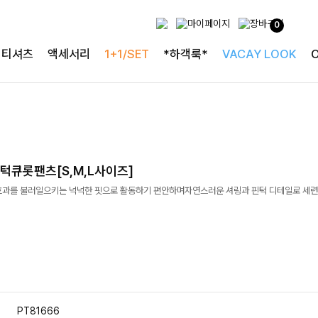
0
티셔츠
액세서리
1+1/SET
*하객룩*
VACAY LOOK
턱큐롯팬츠[S,M,L사이즈]
효과를 불러일으키는 넉넉한 핏으로 활동하기 편안하며자연스러운 셔링과 핀턱 디테일로 세련
PT81666