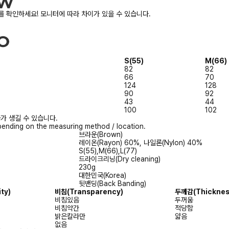
 확인하세요! 모니터에 따라 차이가 있을 수 있습니다.
S(55)
M(66)
82
82
66
70
124
128
90
92
43
44
100
102
가 생길 수 있습니다.
ending on the measuring method / location.
브라운(Brown)
레이온(Rayon) 60%, 나일론(Nylon) 40%
S(55),M(66),L(77)
드라이크리닝(Dry cleaning)
230g
대한민국(Korea)
뒷밴딩(Back Banding)
ity)
비침
(Transparency)
두께감
(Thicknes
비침있음
두꺼움
비침약간
적당함
밝은칼라만
얇음
없음