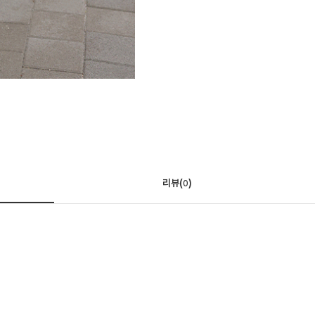
리뷰(
)
0