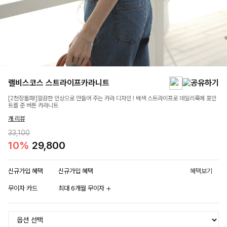
랠비스코스 스트라이프카라니트
[2천장돌파!]깔끔한 인상으로 만들어 주는 카라 디자인 ! 배색 스트라이프로 데일리룩에 포인
트를 준 버튼 카라니트
개 리뷰
33,100
10%
29,800
신규가입 혜택
신규가입 혜택
혜택보기
무이자 카드
최대 6개월 무이자