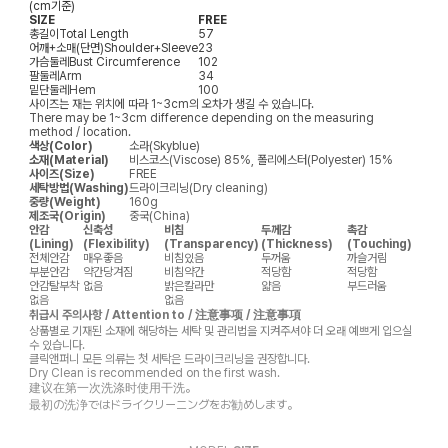
(cm기준)
SIZE
FREE
총길이
Total Length
57
어깨+소매(단면)
Shoulder+Sleeve
23
가슴둘레
Bust Circumference
102
팔둘레
Arm
34
밑단둘레
Hem
100
사이즈는 재는 위치에 따라 1~3cm의 오차가 생길 수 있습니다.
There may be 1~3cm difference depending on the measuring
method / location.
색상(Color)
소라(Skyblue)
소재(Material)
비스코스(Viscose) 85%, 폴리에스터(Polyester) 15%
사이즈(Size)
FREE
세탁방법(Washing)
드라이크리닝(Dry cleaning)
중량(Weight)
160g
제조국(Origin)
중국(China)
안감
신축성
비침
두께감
촉감
(Lining)
(Flexibility)
(Transparency)
(Thickness)
(Touching)
전체안감
매우좋음
비침있음
두꺼움
까슬거림
부분안감
약간당겨짐
비침약간
적당함
적당함
안감탈부착
없음
밝은칼라만
얇음
부드러움
없음
없음
취급시 주의사항 / Attention to / 注意事项 / 注意事項
상품별로 기재된 소재에 해당하는 세탁 및 관리법을 지켜주셔야 더 오래 예쁘게 입으실
수 있습니다.
클릭앤퍼니 모든 의류는 첫 세탁은 드라이크리닝을 권장합니다.
Dry Clean is recommended on the first wash.
建议在第一次洗涤时使用干洗。
最初の洗浄ではドライクリーニングをお勧めします。