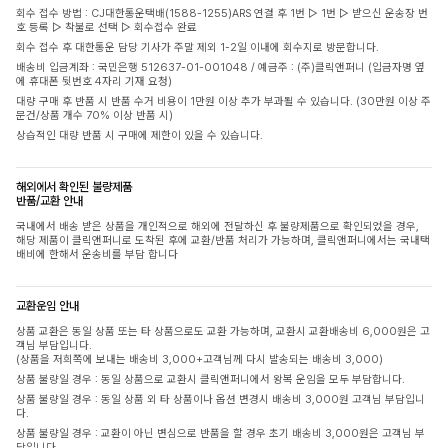
회수 접수 방법 : CJ대한통운택배(1588-1255)ARS 연결 후 1번 ▷ 1번 ▷ 받으신 운송장 번
호 등록 ▷ 착불로 선택 ▷ 회수접수 완료
회수 접수 후 대한통운 담당 기사가 주말 제외 1-2일 이내에 회수지로 방문합니다.
배송비 입금계좌 : 국민은행 512637-01-001048 / 예금주 : (주)클릭앤퍼니 (입금자명 옆
에 휴대폰 뒷번호 4자리 기재 요청)
대량 구매 후 반품 시 반품 수거 비용이 1만원 이상 추가 부과될 수 있습니다. (30만원 이상 주
문건/상품 개수 70% 이상 반품 시)
상습적인 대량 반품 시 구매에 제한이 있을 수 있습니다.
해외에서 확인된 불량제품
반품/교환 안내
국내에서 배송 받은 상품을 개인적으로 해외에 전달하신 후 불량제품으로 확인되었을 경우,
해당 제품이 클릭앤퍼니로 도착된 후에 교환/반품 처리가 가능하며, 클릭앤퍼니에서는 국내택
배비에 한해서 운송비를 부담 합니다
교환운임 안내
상품 교환은 동일 상품 또는 타 상품으로도 교환 가능하며, 교환시 교환배송비 6,000원은 고
객님 부담입니다.
(상품을 저희쪽에 보내는 배송비 3,000+고객님께 다시 발송되는 배송비 3,000)
상품 불량일 경우 : 동일 상품으로 교환시 클릭앤퍼니에서 왕복 운임을 모두 부담합니다.
상품 불량일 경우 : 동일 상품 외 타 상품이나 옵션 변경시 배송비 3,000원 고객님 부담입니
다.
상품 불량일 경우 : 교환이 아닌 변심으로 반품을 할 경우 초기 배송비 3,000원은 고객님 부
담입니다.