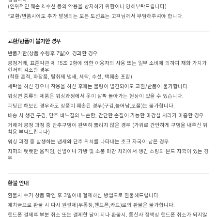
(인위적인 훼손 & 수선 등의 악용을 방지하기 위함이니 양해부탁드립니다)
*교환/반품시에도 추가 발생되는 모든 도선료는 고객님께서 부담해주셔야 합니다.
교환/반품이 불가한 경우
반품기한(상품 수령후 7일)이 경과한 경우
공정거래, 표준약관 제 15조 2항에 의한 이용자의 사용 또는 일부 소비에 의하여 재화 가치가
현저히 감소한 경우
(착용 흔적, 화장품, 탈취제 냄새, 세탁, 수선, 택훼손 포함)
세탁을 하신 경우나 착용을 하신 후에는 불량이 발견되어도 교환/반품이 불가합니다.
워싱면 종류의 제품은 워싱과정에서 옷이 살짝 돌아가는 현상이 있을 수 있습니다.
피팅만 해보신 경우라도 상품이 훼손된 경우(구김,늘어남,보풀)는 불가합니다.
배송 시 생긴 구김, 단추 바느질의 느슨함, 간단한 손질이 가능한 마감실 처리가 미흡한 경우
거래처 공정 과정 중 단추구멍이 완벽히 뚫리지 않은 경우 (가위로 간단하게 구멍을 내주신 뒤
착용 부탁드립니다)
워싱 과정 중 발생하는 냄새와 단추 위치를 나타내는 초크 자국이 남은 경우
지퍼의 뻣뻣한 움직임, 신발이나 가방 및 소품 마감 처리에서 생긴 소량의 본드 자국이 있는 경
우
환불 안내
환불시 수거 상품 확인 후 3일이내 결제하신 방법으로 환불해드립니다
예치금으로 환불 시 다시 원결제(무통장,핸드폰,카드)로의 환불은 불가합니다.
핸드폰 결제후 부분 취소 또는 결제한 달이 지나 환불시, 통신사 정책상 핸드폰 취소가 되지않