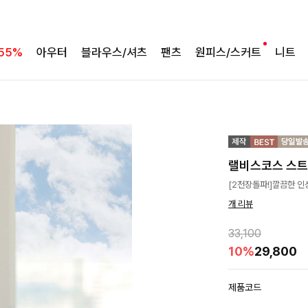
55%
아우터
블라우스/셔츠
팬츠
원피스/스커트
니트
랠비스코스 스
[2천장돌파!]깔끔한 인
개 리뷰
33,100
10%
29,800
제품코드