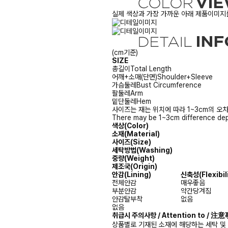
실제 색상과 가장 가까운 아래 제품이미지를
(cm기준)
SIZE
총길이
Total Length
어깨+소매(단면)
Shoulder+Sleeve
가슴둘레
Bust Circumference
팔둘레
Arm
밑단둘레
Hem
사이즈는 재는 위치에 따라 1~3cm의 오차
There may be 1~3cm difference dep
색상(Color)
소재(Material)
사이즈(Size)
세탁방법(Washing)
중량(Weight)
제조국(Origin)
안감
(Lining)
신축성
(Flexibil
전체안감
매우좋음
부분안감
약간당겨짐
안감탈부착
없음
없음
취급시 주의사항 / Attention to / 
상품별로 기재된 소재에 해당하는 세탁 및