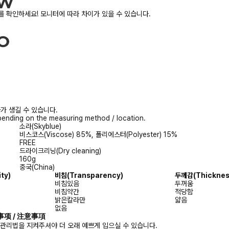
 확인하세요! 모니터에 따라 차이가 있을 수 있습니다.
가 생길 수 있습니다.
ending on the measuring method / location.
소라(Skyblue)
비스코스(Viscose) 85%, 폴리에스터(Polyester) 15%
FREE
드라이크리닝(Dry cleaning)
160g
중국(China)
ity)
비침
(Transparency)
두께감
(Thicknes
비침있음
두꺼움
비침약간
적당함
밝은칼라만
얇음
없음
注意事项 / 注意事項
 관리법을 지켜주셔야 더 오래 예쁘게 입으실 수 있습니다.