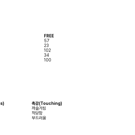
FREE
57
23
102
34
100
s)
촉감
(Touching)
까슬거림
적당함
부드러움