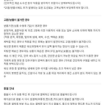
(인위적인 훼손 & 수선 등의 악용을 방지하기 위함이니 양해부탁드립니다)
*교환/반품시에도 추가 발생되는 모든 도선료는 고객님께서 부담해주셔야 합니다.
교환/반품이 불가한 경우
반품기한(상품 수령후 7일)이 경과한 경우
공정거래, 표준약관 제 15조 2항에 의한 이용자의 사용 또는 일부 소비에 의하여 재화 가치가
현저히 감소한 경우
(착용 흔적, 화장품, 탈취제 냄새, 세탁, 수선, 택훼손 포함)
세탁을 하신 경우나 착용을 하신 후에는 불량이 발견되어도 교환/반품이 불가합니다.
워싱면 종류의 제품은 워싱과정에서 옷이 살짝 돌아가는 현상이 있을 수 있습니다.
피팅만 해보신 경우라도 상품이 훼손된 경우(구김,늘어남,보풀)는 불가합니다.
배송 시 생긴 구김, 단추 바느질의 느슨함, 간단한 손질이 가능한 마감실 처리가 미흡한 경우
거래처 공정 과정 중 단추구멍이 완벽히 뚫리지 않은 경우 (가위로 간단하게 구멍을 내주신 뒤
착용 부탁드립니다)
워싱 과정 중 발생하는 냄새와 단추 위치를 나타내는 초크 자국이 남은 경우
지퍼의 뻣뻣한 움직임, 신발이나 가방 및 소품 마감 처리에서 생긴 소량의 본드 자국이 있는 경
우
환불 안내
환불시 수거 상품 확인 후 3일이내 결제하신 방법으로 환불해드립니다
예치금으로 환불 시 다시 원결제(무통장,핸드폰,카드)로의 환불은 불가합니다.
핸드폰 결제후 부분 취소 또는 결제한 달이 지나 환불시, 통신사 정책상 핸드폰 취소가 되지않