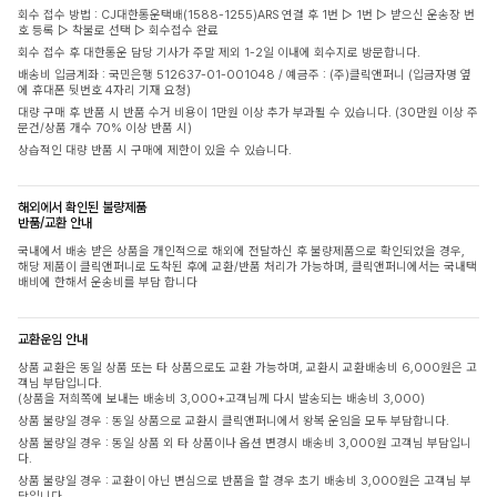
회수 접수 방법 : CJ대한통운택배(1588-1255)ARS 연결 후 1번 ▷ 1번 ▷ 받으신 운송장 번
호 등록 ▷ 착불로 선택 ▷ 회수접수 완료
회수 접수 후 대한통운 담당 기사가 주말 제외 1-2일 이내에 회수지로 방문합니다.
배송비 입금계좌 : 국민은행 512637-01-001048 / 예금주 : (주)클릭앤퍼니 (입금자명 옆
에 휴대폰 뒷번호 4자리 기재 요청)
대량 구매 후 반품 시 반품 수거 비용이 1만원 이상 추가 부과될 수 있습니다. (30만원 이상 주
문건/상품 개수 70% 이상 반품 시)
상습적인 대량 반품 시 구매에 제한이 있을 수 있습니다.
해외에서 확인된 불량제품
반품/교환 안내
국내에서 배송 받은 상품을 개인적으로 해외에 전달하신 후 불량제품으로 확인되었을 경우,
해당 제품이 클릭앤퍼니로 도착된 후에 교환/반품 처리가 가능하며, 클릭앤퍼니에서는 국내택
배비에 한해서 운송비를 부담 합니다
교환운임 안내
상품 교환은 동일 상품 또는 타 상품으로도 교환 가능하며, 교환시 교환배송비 6,000원은 고
객님 부담입니다.
(상품을 저희쪽에 보내는 배송비 3,000+고객님께 다시 발송되는 배송비 3,000)
상품 불량일 경우 : 동일 상품으로 교환시 클릭앤퍼니에서 왕복 운임을 모두 부담합니다.
상품 불량일 경우 : 동일 상품 외 타 상품이나 옵션 변경시 배송비 3,000원 고객님 부담입니
다.
상품 불량일 경우 : 교환이 아닌 변심으로 반품을 할 경우 초기 배송비 3,000원은 고객님 부
담입니다.