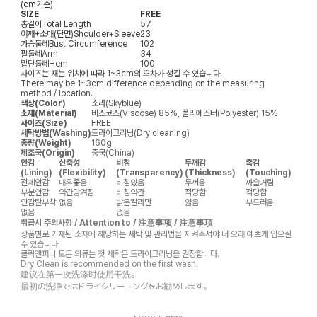
(cm기준)
SIZE
FREE
총길이
Total Length
57
어깨+소매(단면)
Shoulder+Sleeve
23
가슴둘레
Bust Circumference
102
팔둘레
Arm
34
밑단둘레
Hem
100
사이즈는 재는 위치에 따라 1~3cm의 오차가 생길 수 있습니다.
There may be 1~3cm difference depending on the measuring
method / location.
색상(Color)
소라(Skyblue)
소재(Material)
비스코스(Viscose) 85%, 폴리에스터(Polyester) 15%
사이즈(Size)
FREE
세탁방법(Washing)
드라이크리닝(Dry cleaning)
중량(Weight)
160g
제조국(Origin)
중국(China)
안감
신축성
비침
두께감
촉감
(Lining)
(Flexibility)
(Transparency)
(Thickness)
(Touching)
전체안감
매우좋음
비침있음
두꺼움
까슬거림
부분안감
약간당겨짐
비침약간
적당함
적당함
안감탈부착
없음
밝은칼라만
얇음
부드러움
없음
없음
취급시 주의사항 / Attention to / 注意事项 / 注意事項
상품별로 기재된 소재에 해당하는 세탁 및 관리법을 지켜주셔야 더 오래 예쁘게 입으실
수 있습니다.
클릭앤퍼니 모든 의류는 첫 세탁은 드라이크리닝을 권장합니다.
Dry Clean is recommended on the first wash.
建议在第一次洗涤时使用干洗。
最初の洗浄ではドライクリーニングをお勧めします。