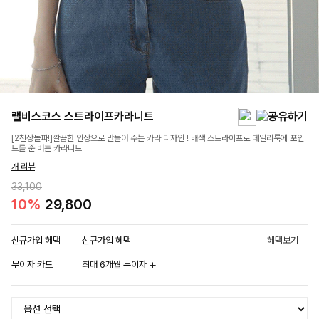
랠비스코스 스트라이프카라니트
[2천장돌파!]깔끔한 인상으로 만들어 주는 카라 디자인 ! 배색 스트라이프로 데일리룩에 포인
트를 준 버튼 카라니트
개 리뷰
33,100
10%
29,800
신규가입 혜택
신규가입 혜택
혜택보기
무이자 카드
최대 6개월 무이자