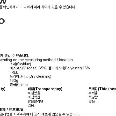
 확인하세요! 모니터에 따라 차이가 있을 수 있습니다.
가 생길 수 있습니다.
ending on the measuring method / location.
소라(Skyblue)
비스코스(Viscose) 85%, 폴리에스터(Polyester) 15%
FREE
드라이크리닝(Dry cleaning)
160g
중국(China)
ity)
비침
(Transparency)
두께감
(Thicknes
비침있음
두꺼움
비침약간
적당함
밝은칼라만
얇음
없음
注意事项 / 注意事項
 관리법을 지켜주셔야 더 오래 예쁘게 입으실 수 있습니다.