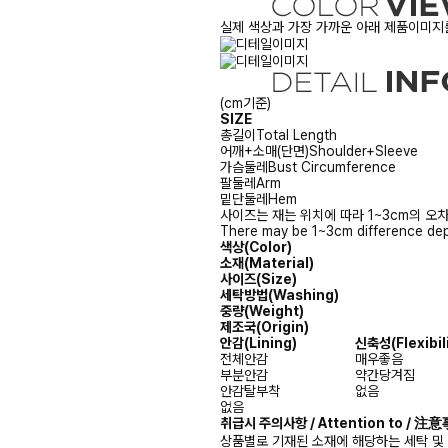
실제 색상과 가장 가까운 아래 제품이미지를
(cm기준)
SIZE
총길이
Total Length
어깨+소매(단면)
Shoulder+Sleeve
가슴둘레
Bust Circumference
팔둘레
Arm
밑단둘레
Hem
사이즈는 재는 위치에 따라 1~3cm의 오차
There may be 1~3cm difference dep
색상(Color)
소재(Material)
사이즈(Size)
세탁방법(Washing)
중량(Weight)
제조국(Origin)
안감
(Lining)
신축성
(Flexibil
전체안감
매우좋음
부분안감
약간당겨짐
안감탈부착
없음
없음
취급시 주의사항 / Attention to / 
상품별로 기재된 소재에 해당하는 세탁 및