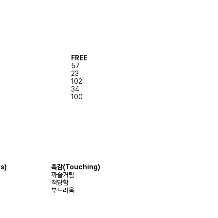
FREE
57
23
102
34
100
s)
촉감
(Touching)
까슬거림
적당함
부드러움