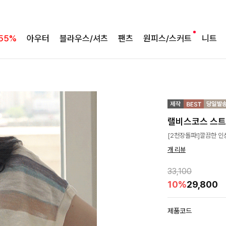
55%
아우터
블라우스/셔츠
팬츠
원피스/스커트
니트
랠비스코스 스
[2천장돌파!]깔끔한 인
개 리뷰
33,100
10%
29,800
제품코드