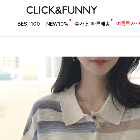
BEST100
NEW10%
휴가 전 빠른배송
여름특가~